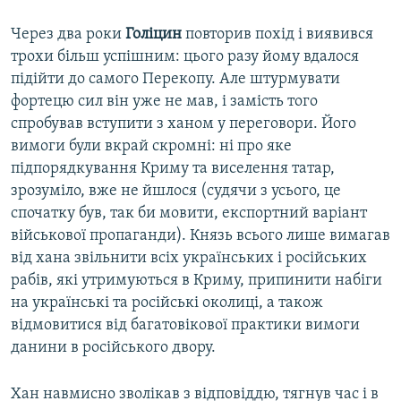
Через два роки
Голіцин
повторив похід і виявився
трохи більш успішним: цього разу йому вдалося
підійти до самого Перекопу. Але штурмувати
фортецю сил він уже не мав, і замість того
спробував вступити з ханом у переговори. Його
вимоги були вкрай скромні: ні про яке
підпорядкування Криму та виселення татар,
зрозуміло, вже не йшлося (судячи з усього, це
спочатку був, так би мовити, експортний варіант
військової пропаганди). Князь всього лише вимагав
від хана звільнити всіх українських і російських
рабів, які утримуються в Криму, припинити набіги
на українські та російські околиці, а також
відмовитися від багатовікової практики вимоги
данини в російського двору.
Хан навмисно зволікав з відповіддю, тягнув час і в