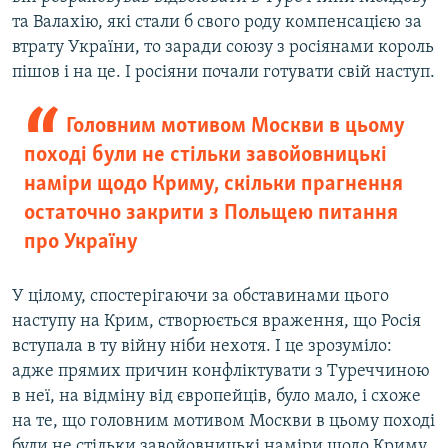
та Валахію, які стали б свого роду компенсацією за
втрату України, то заради союзу з росіянами король
пішов і на це. І росіяни почали готувати свій наступ.
Головним мотивом Москви в цьому
поході були не стільки завойовницькі
наміри щодо Криму, скільки прагнення
остаточно закрити з Польщею питання
про Україну
У цілому, спостерігаючи за обставинами цього
наступу на Крим, створюється враження, що Росія
вступала в ту війну ніби нехотя. І це зрозуміло:
адже прямих причин конфліктувати з Туреччиною
в неї, на відміну від європейців, було мало, і схоже
на те, що головним мотивом Москви в цьому поході
були не стільки завойовницькі наміри щодо Криму,