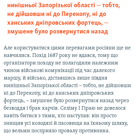
нинішньої Запорізької області ‒ тобто,
не дійшовши ні до Перекопу, ні до
ханських дніпровських фортець, ‒
змушене було розвернутися назад
Але користуватися цими перевагами росіяни ще не
навчилися. Похід 1687 року не вдався, тому що
організатори походу не полагодили належним
чином військові комунікації під час далекого
маршу, й військо, діставшись лише півдня
нинішньої Запорізької області ‒ тобто, не дійшовши
ні до Перекопу, ні до ханських дніпровських
фортець, ‒ змушене було розвернутися назад через
безводдя і брак харчів. Селіму I Гіраю не довелося
навіть битися з тими, хто наступав: він просто
знищив усі колодязі й пасовища на їхньому шляху,
що вельми посприяло провалу противника.