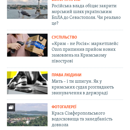
Російська влада обіцяє закрити
морський шлях українським
БпЛА до Севастополя. Чи реально
це?
СУСПІЛЬСТВО
«Крим – не Росія»: маркетплейс
Ozon припинив прийом нових
замовлень на Кримському
півострові
ПРАВА ЛЮДИНИ
Мить – і ти шпигун. Як у
кримських судах розглядають
звинувачення в держзраді
ФОТОГАЛЕРЕЇ
Краса Сімферопольського
водосховища та занедбаність
довкола