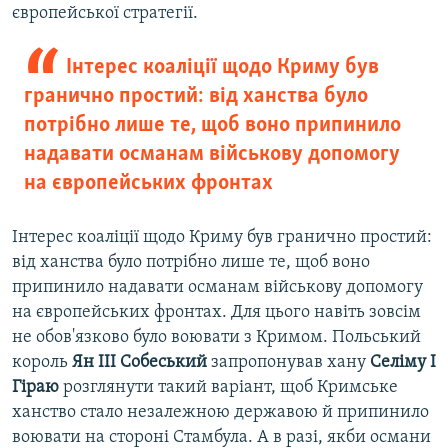
європейської стратегії.
Інтерес коаліції щодо Криму був
гранично простий: від ханства було
потрібно лише те, щоб воно припинило
надавати османам військову допомогу
на європейських фронтах
Інтерес коаліції щодо Криму був гранично простий:
від ханства було потрібно лише те, щоб воно
припинило надавати османам військову допомогу
на європейських фронтах. Для цього навіть зовсім
не обов'язково було воювати з Кримом. Польський
король
Ян III Собеський
запропонував хану
Селіму I
Гіраю
розглянути такий варіант, щоб Кримське
ханство стало незалежною державою й припинило
воювати на стороні Стамбула. А в разі, якби османи