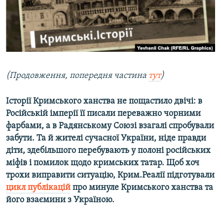
ВІДЕОУРОКИ «ELIFBE»
Русский
СВІДЧЕННЯ ОКУПАЦІЇ
Qırımtatar
УКРАЇНСЬКА ПРОБЛЕМА КРИМУ
ДОЛУЧАЙСЯ!
ІНФОГРАФІКА
(Продовження, попередня частина
тут
)
Історії Кримського ханства не пощастило двічі: в
Усі сайти RFE/RL
Російській імперії її писали переважно чорними
фарбами, а в Радянському Союзі взагалі спробували
забути. Та й жителі сучасної України, ніде правди
діти, здебільшого перебувають у полоні російських
міфів і помилок щодо кримських татар. Щоб хоч
трохи виправити ситуацію, Крим.Реалії підготували
цикл публікацій
про минуле Кримського ханства та
його взаємини з Україною.