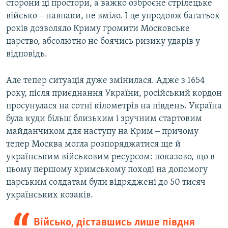
сторони ці простори, а важко озброєне стрілецьке
військо ‒ навпаки, не вміло. І це упродовж багатьох
років дозволяло Криму громити Московське
царство, абсолютно не боячись ризику ударів у
відповідь.
Але тепер ситуація дуже змінилася. Адже з 1654
року, після приєднання України, російський кордон
просунулася на сотні кілометрів на південь. Україна
була куди більш близьким і зручним стартовим
майданчиком для наступу на Крим ‒ причому
тепер Москва могла розпоряджатися ще й
українським військовим ресурсом: показово, що в
цьому першому кримському поході на допомогу
царським солдатам були відряджені до 50 тисяч
українських козаків.
Військо, діставшись лише півдня