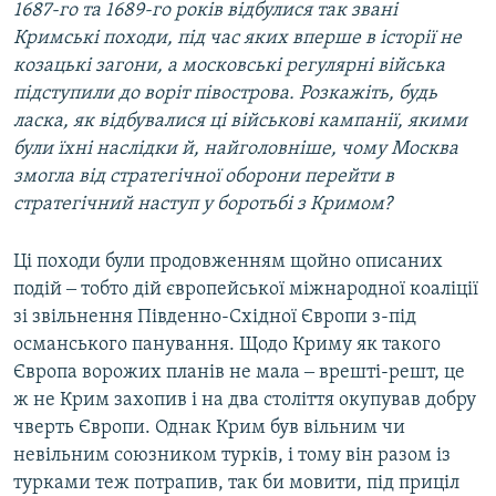
1687-го та 1689-го років відбулися так звані
Кримські походи, під час яких вперше в історії не
козацькі загони, а московські регулярні війська
підступили до воріт півострова. Розкажіть, будь
ласка, як відбувалися ці військові кампанії, якими
були їхні наслідки й, найголовніше, чому Москва
змогла від стратегічної оборони перейти в
стратегічний наступ у боротьбі з Кримом?
Ці походи були продовженням щойно описаних
подій ‒ тобто дій європейської міжнародної коаліції
зі звільнення Південно-Східної Європи з-під
османського панування. Щодо Криму як такого
Європа ворожих планів не мала ‒ врешті-решт, це
ж не Крим захопив і на два століття окупував добру
чверть Європи. Однак Крим був вільним чи
невільним союзником турків, і тому він разом із
турками теж потрапив, так би мовити, під приціл