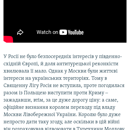
У Росії не було безпосередніх інтересів у південно-
східній Європі, й доля антитурецької реконкісти
хвилювала її мало. Однак у Москви були життєві
інтереси на українських територіях. Тому в
Священну Лігу Росія не вступила, проте погодилася
разом із Польщею виступити проти Криму ‒
зажадавши, втім, за це дуже дорогу ціну: а саме,
офіційне визнання королем переходу під владу
Москви Лівобережної України. Королю було дуже
непросто дати таку згоду, але оскільки в цій війні
він розраховував відвоювати в Туреччини Молдову