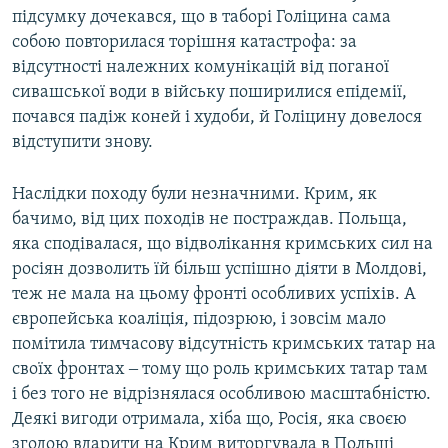
підсумку дочекався, що в таборі Голіцина сама
собою повторилася торішня катастрофа: за
відсутності належних комунікацій від поганої
сивашської води в війську поширилися епідемії,
почався падіж коней і худоби, й Голіцину довелося
відступити знову.
Наслідки походу були незначними. Крим, як
бачимо, від цих походів не постраждав. Польща,
яка сподівалася, що відволікання кримських сил на
росіян дозволить їй більш успішно діяти в Молдові,
теж не мала на цьому фронті особливих успіхів. А
європейська коаліція, підозрюю, і зовсім мало
помітила тимчасову відсутність кримських татар на
своїх фронтах ‒ тому що роль кримських татар там
і без того не відрізнялася особливою масштабністю.
Деякі вигоди отримала, хіба що, Росія, яка своєю
згодою вдарити на Крим виторгувала в Польщі