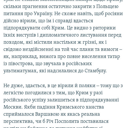
скільки прагнення остаточно закрити з Польщею
питання про Україну. Не схоже навіть, щоб росіяни
дійсно вірили, що їм і справді вдасться
підпорядкувати собі Крим. Це видно з риторики
їхніх виступів і дипломатичного листування перед
походом, які містили настільки ж грізні, як і
свідомо нездійсненні на той час плани та вимоги ‒
як, наприклад, вимога про повне виселення татар
із півострова, що звучала в російських
ультиматумах, які надсилалися до Стамбулу.
Не дуже, здається, в це вірили й поляки ‒ тому що з
легкістю погодилися з тим, що Крим у разі
російського успіху залишиться в підпорядкуванні
Москви. Якби падіння Кримського ханства
сприймалося Варшавою як якась реальна
перспектива, чи б Річ Посполита поставилася