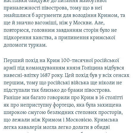
настільки байдуже до питання майбутньої
приналежності півострова, тому що в неї
знайшлися б аргументи для володіння Кримом, та
ще й значно вагоміші, ніж у Москви. Але,
повторюся, головним завданням сторін було не
підкорення ханства, а припинення кримської
допомоги туркам.
Перший похід на Крим 100-тисячної російської
армії під командуванням князя Голіцина відбувся
навесні-влітку 1687 року. Цей похід був у всіх сенсах
першим, тому що російські війська ще ніколи не
підступали так близько до брами півострова.
Раніше ми багато говорили про Крим в 16 столітті
як про неприступну фортецю, яка була захищена
широкою смугою безлюдних степових просторів,
що лежали між Кримом і Московією. Кримська
легка кавалерія могла легко долати в обидві