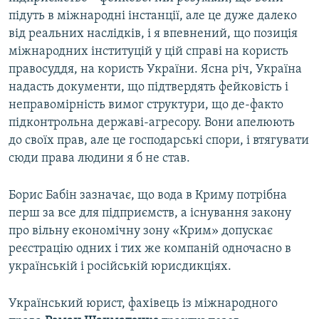
підуть в міжнародні інстанції, але це дуже далеко
від реальних наслідків, і я впевнений, що позиція
міжнародних інституцій у цій справі на користь
правосуддя, на користь України. Ясна річ, Україна
надасть документи, що підтвердять фейковість і
неправомірність вимог структури, що де-факто
підконтрольна державі-агресору. Вони апелюють
до своїх прав, але це господарські спори, і втягувати
сюди права людини я б не став.
Борис Бабін зазначає, що вода в Криму потрібна
перш за все для підприємств, а існування закону
про вільну економічну зону «Крим» допускає
реєстрацію одних і тих же компаній одночасно в
українській і російській юрисдикціях.
Український юрист, фахівець із міжнародного