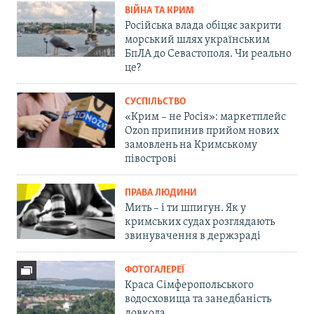
ВІЙНА ТА КРИМ
Російська влада обіцяє закрити
морський шлях українським
БпЛА до Севастополя. Чи реально
це?
СУСПІЛЬСТВО
«Крим – не Росія»: маркетплейс
Ozon припинив прийом нових
замовлень на Кримському
півострові
ПРАВА ЛЮДИНИ
Мить – і ти шпигун. Як у
кримських судах розглядають
звинувачення в держзраді
ФОТОГАЛЕРЕЇ
Краса Сімферопольського
водосховища та занедбаність
довкола