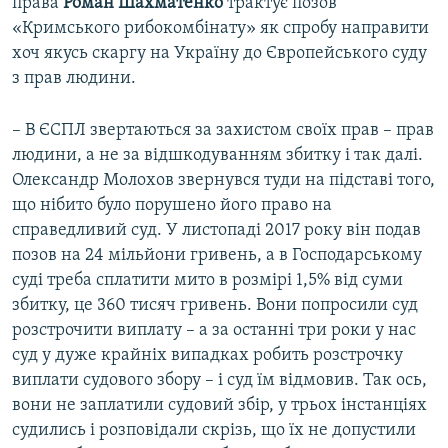
права
Роман Шахматенко
трактує позов
«Кримського рибокомбінату» як спробу направити
хоч якусь скаргу на Україну до Європейського суду
з прав людини.
– В ЄСПЛ звертаються за захистом своїх прав – прав
людини, а не за відшкодуванням збитку і так далі.
Олександр Молохов звернувся туди на підставі того,
що нібито було порушено його право на
справедливий суд. У листопаді 2017 року він подав
позов на 24 мільйони гривень, а в Господарському
суді треба сплатити мито в розмірі 1,5% від суми
збитку, це 360 тисяч гривень. Вони попросили суд
розстрочити виплату – а за останні три роки у нас
суд у дуже крайніх випадках робить розстрочку
виплати судового збору – і суд їм відмовив. Так ось,
вони не заплатили судовий збір, у трьох інстанціях
судились і розповідали скрізь, що їх не допустили