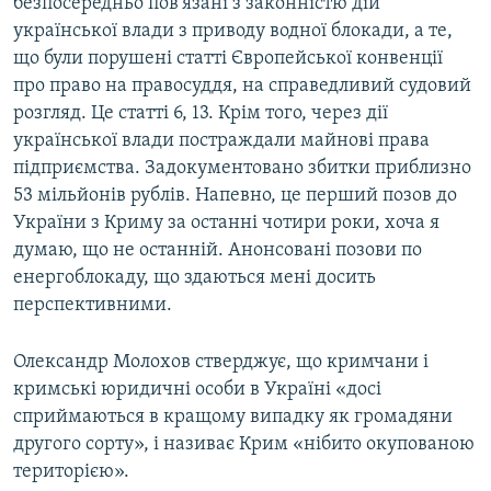
безпосередньо пов'язані з законністю дій
української влади з приводу водної блокади, а те,
що були порушені статті Європейської конвенції
про право на правосуддя, на справедливий судовий
розгляд. Це статті 6, 13. Крім того, через дії
української влади постраждали майнові права
підприємства. Задокументовано збитки приблизно
53 мільйонів рублів. Напевно, це перший позов до
України з Криму за останні чотири роки, хоча я
думаю, що не останній. Анонсовані позови по
енергоблокаду, що здаються мені досить
перспективними.
Олександр Молохов стверджує, що кримчани і
кримські юридичні особи в Україні «досі
сприймаються в кращому випадку як громадяни
другого сорту», і називає Крим «нібито окупованою
територією».