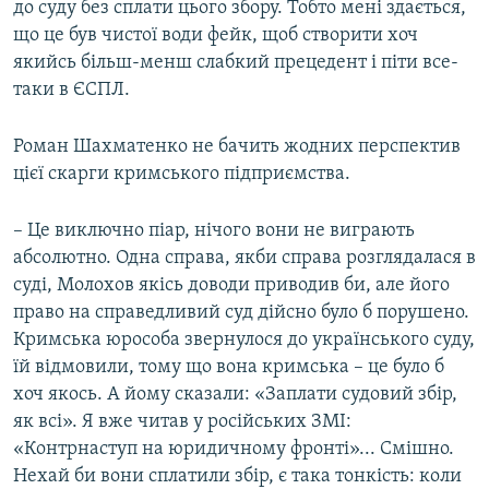
до суду без сплати цього збору. Тобто мені здається,
що це був чистої води фейк, щоб створити хоч
якийсь більш-менш слабкий прецедент і піти все-
таки в ЄСПЛ.
Роман Шахматенко не бачить жодних перспектив
цієї скарги кримського підприємства.
– Це виключно піар, нічого вони не виграють
абсолютно. Одна справа, якби справа розглядалася в
суді, Молохов якісь доводи приводив би, але його
право на справедливий суд дійсно було б порушено.
Кримська юрособа звернулося до українського суду,
їй відмовили, тому що вона кримська – це було б
хоч якось. А йому сказали: «Заплати судовий збір,
як всі». Я вже читав у російських ЗМІ:
«Контрнаступ на юридичному фронті»... Смішно.
Нехай би вони сплатили збір, є така тонкість: коли