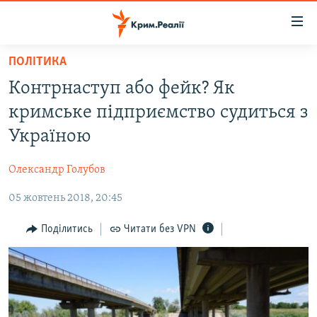
Доступність
посилання
Перейти
ПОЛІТИКА
до
НОВИНИ
Контрнаступ або фейк? Як
основного
ВОДА.КРИМ
матеріалу
кримське підприємство судиться з
ВІДЕО ТА ФОТО
Перейти
Україною
до
ПОЛІТИКА
основної
Олександр Голубов
БЛОГИ
навігації
Перейти
05 жовтень 2018, 20:45
ПОГЛЯД
до
ІНТЕРВ'Ю
Поділитись
Читати без VPN
пошуку
ВСЕ ЗА ДЕНЬ
СПЕЦПРОЕКТИ
ЯК ОБІЙТИ БЛОКУВАННЯ
ДЕПОРТАЦІЯ