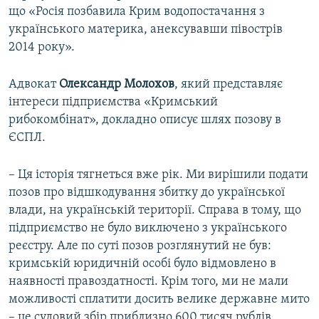
що «Росія позбавила Крим водопостачання з
українського материка, анексувавши півострів
2014 року».
Адвокат
Олександр Молохов
, який представляє
інтереси підприємства «Кримський
рибокомбінат», докладно описує шлях позову в
ЄСПЛ.
– Ця історія тягнеться вже рік. Ми вирішили подати
позов про відшкодування збитку до української
влади, на українській території. Справа в тому, що
підприємство не було виключено з українського
реєстру. Але по суті позов розглянутий не був:
кримській юридичній особі було відмовлено в
наявності правоздатності. Крім того, ми не мали
можливості сплатити досить велике державне мито
– це судовий збір приблизно 600 тисяч рублів.