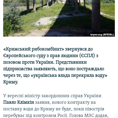
ВІДЕОУРОКИ «ELIFBE»
Русский
СВІДЧЕННЯ ОКУПАЦІЇ
Qırımtatar
УКРАЇНСЬКА ПРОБЛЕМА КРИМУ
ДОЛУЧАЙСЯ!
ІНФОГРАФІКА
«Кримський рибокомбінат» звернувся до
Європейського суду з прав людини (ЄСПЛ) з
Усі сайти RFE/RL
позовом проти України. Представники
підприємства заявляють, що воно постраждало
через те, що «українська влада перекрила воду»
Криму.
У вересні міністр закордонних справ України
Павло Клімкін
заявив, нового контракту на
поставку води до Криму не буде, поки півострів
перебуває під контролем Росії. Голова МЗС додав,