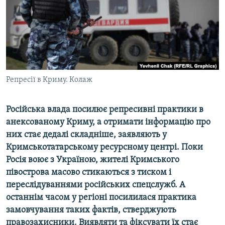
ВІДЕОУРОКИ «ELIFBE»
Русский
СВІДЧЕННЯ ОКУПАЦІЇ
Qırımtatar
УКРАЇНСЬКА ПРОБЛЕМА КРИМУ
ДОЛУЧАЙСЯ!
ІНФОГРАФІКА
Репресії в Криму. Колаж
Російська влада посилює репресивні практики в
Усі сайти RFE/RL
анексованому Криму, а отримати інформацію про
них стає дедалі складніше, заявляють у
Кримськотатарському ресурсному центрі. Поки
Росія воює з Україною, жителі Кримського
півострова масово стикаються з тиском і
переслідуваннями російських спецслужб. А
останнім часом у регіоні посилилася практика
замовчування таких фактів, стверджують
правозахисники. Виявляти та фіксувати їх стає