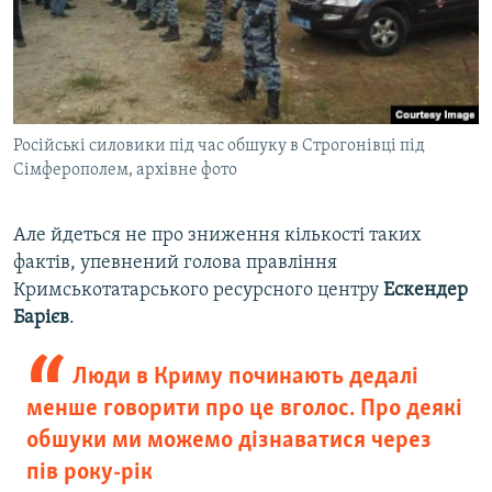
Російські силовики під час обшуку в Строгонівці під
Сімферополем, архівне фото
Але йдеться не про зниження кількості таких
фактів, упевнений голова правління
Кримськотатарського ресурсного центру
Ескендер
Барієв
.
Люди в Криму починають дедалі
менше говорити про це вголос. Про деякі
обшуки ми можемо дізнаватися через
пів року-рік