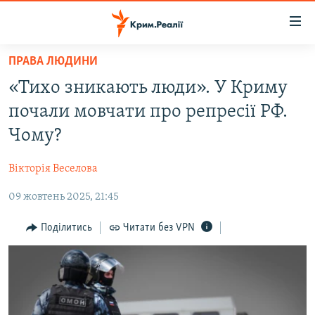
Доступність
посилання
Перейти
ПРАВА ЛЮДИНИ
до
НОВИНИ
«Тихо зникають люди». У Криму
основного
ВОДА.КРИМ
матеріалу
почали мовчати про репресії РФ.
ВІДЕО ТА ФОТО
Перейти
Чому?
до
ПОЛІТИКА
основної
Вікторія Веселова
БЛОГИ
навігації
Перейти
09 жовтень 2025, 21:45
ПОГЛЯД
до
ІНТЕРВ'Ю
Поділитись
Читати без VPN
пошуку
ВСЕ ЗА ДЕНЬ
СПЕЦПРОЕКТИ
ЯК ОБІЙТИ БЛОКУВАННЯ
ДЕПОРТАЦІЯ