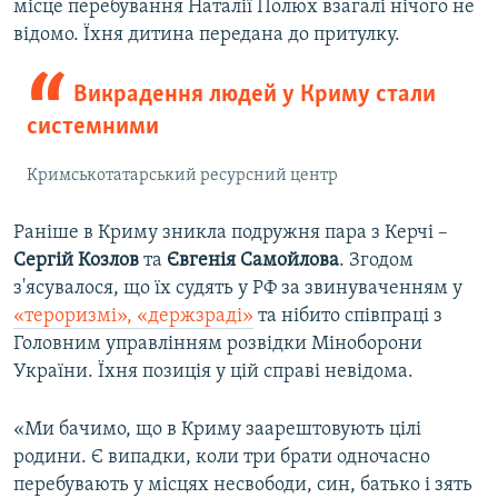
місце перебування Наталії Полюх взагалі нічого не
відомо. Їхня дитина передана до притулку.
Викрадення людей у Криму стали
системними
Кримськотатарський ресурсний центр
Раніше в Криму зникла подружня пара з Керчі –
Сергій Козлов
та
Євгенія Самойлова
. Згодом
з'ясувалося, що їх судять у РФ за звинуваченням у
«тероризмі», «держзраді»
та нібито співпраці з
Головним управлінням розвідки Міноборони
України. Їхня позиція у цій справі невідома.
«Ми бачимо, що в Криму заарештовують цілі
родини. Є випадки, коли три брати одночасно
перебувають у місцях несвободи, син, батько і зять