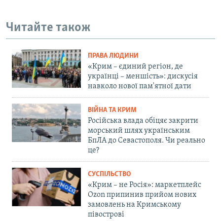
Читайте також
ПРАВА ЛЮДИНИ
«Крим – єдиний регіон, де
українці – меншість»: дискусія
навколо нової пам'ятної дати
ВІЙНА ТА КРИМ
Російська влада обіцяє закрити
морський шлях українським
БпЛА до Севастополя. Чи реально
це?
СУСПІЛЬСТВО
«Крим – не Росія»: маркетплейс
Ozon припинив прийом нових
замовлень на Кримському
півострові