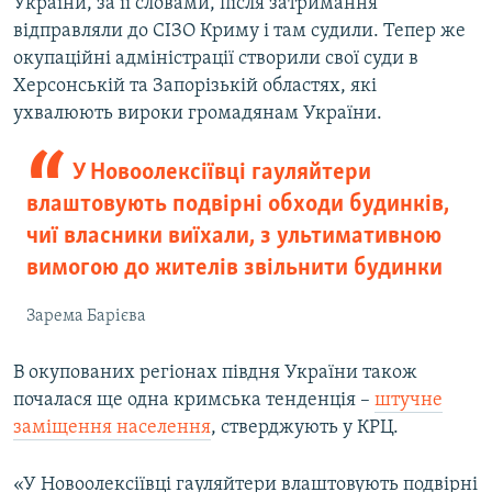
України, за її словами, після затримання
відправляли до СІЗО Криму і там судили. Тепер же
окупаційні адміністрації створили свої суди в
Херсонській та Запорізькій областях, які
ухвалюють вироки громадянам України.
У Новоолексіївці гауляйтери
влаштовують подвірні обходи будинків,
чиї власники виїхали, з ультимативною
вимогою до жителів звільнити будинки
Зарема Барієва
В окупованих регіонах півдня України також
почалася ще одна кримська тенденція –
штучне
заміщення населення
, стверджують у КРЦ.
«У Новоолексіївці гауляйтери влаштовують подвірні