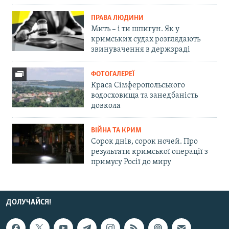
ПРАВА ЛЮДИНИ
Мить – і ти шпигун. Як у
кримських судах розглядають
звинувачення в держзраді
ФОТОГАЛЕРЕЇ
Краса Сімферопольського
водосховища та занедбаність
довкола
ВІЙНА ТА КРИМ
Сорок днів, сорок ночей. Про
результати кримської операції з
примусу Росії до миру
ДОЛУЧАЙСЯ!