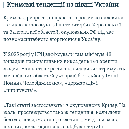
Кримські тенденції на півдні України
Кримські репресивні практики російські силовики
активно застосовують і на територіях Херсонської
та Запорізької областей, окупованих РФ під час
повномасштабного вторгнення в Україну.
У 2025 році у КРЦ зафіксували там мінімум 48
випадків насильницьких викрадень і 64 арешти
людей. Найчастіше російські силовики затримують
жителів цих областей у «справі батальйону імені
Номана Челебіджихана», «держзраді» і
«шпигунстві».
«Такі статті застосовують і в окупованому Криму. На
жаль, простежується така ж тенденція, коли люди
бояться повідомляти про злочин. І ми дізнаємося
про них, коли людина вже відбуває термін