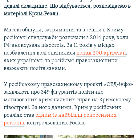
дедалі складніше. Що відбувається, розповідаємо в
матеріалі Крим.Реалії.
Масові обшуки, затримання та арешти в Криму
російські спецслужби розпочали з 2014 року, коли
РФ анексувала півострів. За 11 років у місцях
позбавлення волі опинилися
понад 200 кримчан
,
яких українські та російські правозахисники
вважають політв'язнями.
У російському правозахисному проєкті «ОВД-інфо»
заявляють про 349 фігурантів політично
мотивованих кримінальних справ на Кримському
півострові. За його даними, Крим у російських
реаліях став
одним із найбільш репресивних
регіонів
, контрольованих Росією.