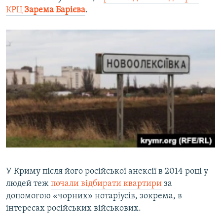
КРЦ
Зарема Барієва
.
У Криму після його російської анексії в 2014 році у
людей теж
почали відбирати квартири
за
допомогою «чорних» нотаріусів, зокрема, в
інтересах російських військових.