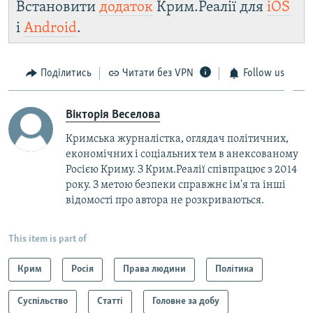
Встановити
додаток
Крим.Реалії для
iOS
і
Android
.
Поділитись
Читати без VPN
Follow us
Вікторія Веселова
Кримська журналістка, оглядач політичних,
економічних і соціальних тем в анексованому
Росією Криму. З Крим.Реалії співпрацює з 2014
року. З метою безпеки справжнє ім'я та інші
відомості про автора не розкриваються.
This item is part of
Крим
Росія
Права людини
Політика
Суспільство
Статті
Головне за добу