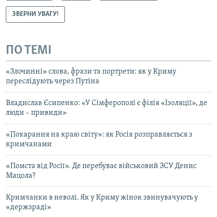
ЗВЕРНИ УВАГУ!
ПО ТЕМІ
«Злочинні» слова, фрази та портрети: як у Криму
переслідують через Путіна
Владислав Єсипенко: «У Сімферополі є філія «Ізоляції», де
люди – привиди»
«Покарання на краю світу»: як Росія розправляється з
кримчанами
«Помста від Росії». Де перебуває військовий ЗСУ Денис
Мацола?
Кримчанки в неволі. Як у Криму жінок звинувачують у
«держзраді»