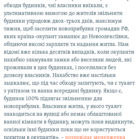
обходи будинків, чиї власники виїхали, з
ультимативною вимогою до жителів звільнити
будинки упродовж двох-трьох днів, максимум
тижня, щоб заселити новоприбулих громадян РФ,
яких країна-окупант заманює до Новоолексіївки,
обіцяючи високі зарплати та надання житла. Нам
відомі вже кілька десятків випадків, коли окупанти
нахабно зламували замки або виселяли людей, які
проживали в цих будинках, і поселилися без
дозволу власників. Нахабство вже настільки
зашкалює, що під час обходу запитують, чи є туалет
з унітазом та ванна всередині будинку. Якщо є,
будинок 100% підлягає звільненню для
новоприбулих. Власники житла, у якого туалет
знаходиться на вулиці або немає облаштованої
ванної кімнати в будинку, можуть поки видихнути,
оскільки їхні будинки поки що не користуються
попитом в окупантів», –
розповідає менеджерка