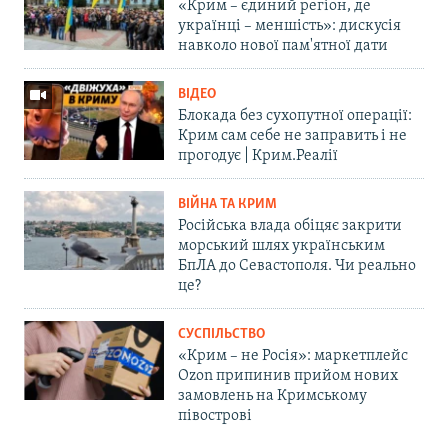
«Крим – єдиний регіон, де
українці – меншість»: дискусія
навколо нової пам'ятної дати
ВІДЕО
Блокада без сухопутної операції:
Крим сам себе не заправить і не
прогодує | Крим.Реалії
ВІЙНА ТА КРИМ
Російська влада обіцяє закрити
морський шлях українським
БпЛА до Севастополя. Чи реально
це?
СУСПІЛЬСТВО
«Крим – не Росія»: маркетплейс
Ozon припинив прийом нових
замовлень на Кримському
півострові