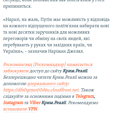
ситуації, коли поповнення лав політв'язнів у Росії
припиниться.
«Наразі, на жаль, Путін має можливість у відповідь
на кожного відпущеного політв'язня набирати нові
та нові десятки заручників для можливих
переговорів чи обміну на своїх людей, які
перебувають у руках чи західних країн, чи
України», – зазначив Наріман Джелял.
Роскомнагляд (Роскомнадзор) намагається
заблокувати
доступ до сайту
Крим.Реалії
.
Безперешкодно читати Крим.Реалії можна за
допомогою
дзеркального сайту
:
https://dfs0qrmo00d6u.cloudfront.net
. Також
слідкуйте за основними подіями в
Telegram
,
Instagram
та
Viber
Крим.Реалії
. Рекомендуємо
встановити
VPN
.