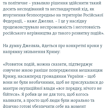
та політичне – ухвалило рішення здійснити такий
досить несподіваний та нестандартний хід, як
вторгнення безпосередньо на територію Російської
Федерації, – каже Джелял. – І це у наслідку
продемонструвало неспроможність і неготовність
російського керівництва до такого розвитку подій».
На думку Джеляла, йдеться про конкретні кроки у
напрямку звільнення Криму:
«Розвиток подій, можна сказати, підтверджує
озвучене мною раніше попередження мешканцям
Криму, насамперед громадянам України – щоб
вони не були необачними, щоб не прислухалися до
мантри окупаційної влади «все порядку, нічого не
бійтеся». Я робив це не для того, щоб когось
налякати, а просто щоб люди були морально та
фізично готові убезпечити себе на момент