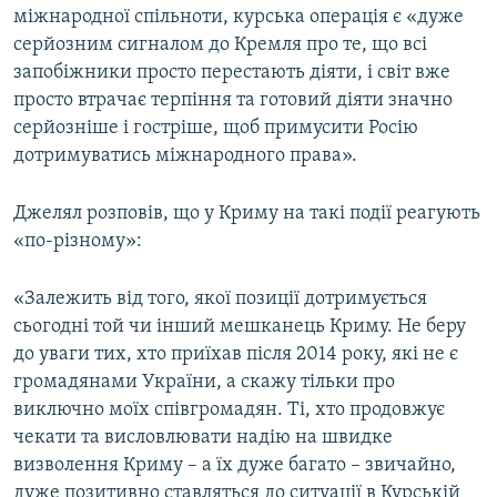
міжнародної спільноти, курська операція є «дуже
серйозним сигналом до Кремля про те, що всі
запобіжники просто перестають діяти, і світ вже
просто втрачає терпіння та готовий діяти значно
серйозніше і гостріше, щоб примусити Росію
дотримуватись міжнародного права».
Джелял розповів, що у Криму на такі події реагують
«по-різному»:
«Залежить від того, якої позиції дотримується
сьогодні той чи інший мешканець Криму. Не беру
до уваги тих, хто приїхав після 2014 року, які не є
громадянами України, а скажу тільки про
виключно моїх співгромадян. Ті, хто продовжує
чекати та висловлювати надію на швидке
визволення Криму – а їх дуже багато – звичайно,
дуже позитивно ставляться до ситуації в Курській