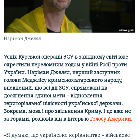
ВІДЕОУРОКИ «ELIFBE»
Русский
СВІДЧЕННЯ ОКУПАЦІЇ
Qırımtatar
УКРАЇНСЬКА ПРОБЛЕМА КРИМУ
ДОЛУЧАЙСЯ!
Наріман Джелял
ІНФОГРАФІКА
Успіх Курської операції ЗСУ в західному світі вже
охрестили переломним ходом у війні Росії проти
Усі сайти RFE/RL
України. Наріман Джелял, перший заступник
голови Меджлісу кримськотатарського народу,
впевнений, що всі дії ЗСУ, спрямовані на
досягнення єдиної мети – відновлення
територіальної цілісності української держави.
Зокрема, мова і про звільнення Криму. І це вже не
за горами, розповів він в інтерв'ю
Голосу Америки
.
«Я думаю, що українське керівництво – військове