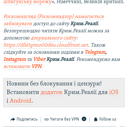
шпигунську мережу
», Німеччині, Великій Британії.
Роскомнагляд (Роскомнадзор) намагається
заблокувати
доступ до сайту
Крим.Реалії
.
Безперешкодно читати Крим.Реалії можна за
допомогою
дзеркального сайту
:
https://dfs0qrmo00d6u.cloudfront.net
. Також
слідкуйте за основними подіями в
Telegram
,
Instagram
та
Viber
Крим.Реалії
. Рекомендуємо вам
встановити
VPN
.
Новини без блокування і цензури!
Встановити
додаток
Крим.Реалії для
iOS
і
Android
.
Поділитись
Читати без VPN
Follow us