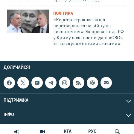
ПОЛІТИКА
«Короткострокова акція
перетворилася на війну на
виснаження»: Як пропаганда РФ
у Криму пояснює невдачі «СВО»
та залякує «мінними атаками»
ДОЛУЧАЙСЯ!
ПІДТРИМКА
ІНФО
© Крим.Реалії, 2026 | Усі права застережено.
КТА
РУС