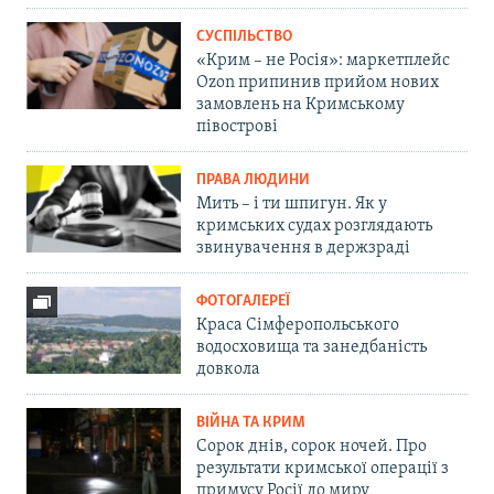
СУСПІЛЬСТВО
«Крим – не Росія»: маркетплейс
Ozon припинив прийом нових
замовлень на Кримському
півострові
ПРАВА ЛЮДИНИ
Мить – і ти шпигун. Як у
кримських судах розглядають
звинувачення в держзраді
ФОТОГАЛЕРЕЇ
Краса Сімферопольського
водосховища та занедбаність
довкола
ВІЙНА ТА КРИМ
Сорок днів, сорок ночей. Про
результати кримської операції з
примусу Росії до миру