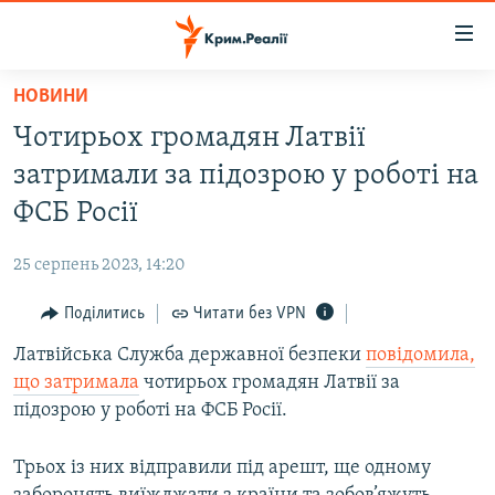
Доступність
посилання
Перейти
НОВИНИ
до
НОВИНИ
Чотирьох громадян Латвії
основного
ВОДА.КРИМ
матеріалу
затримали за підозрою у роботі на
ВІДЕО ТА ФОТО
Перейти
ФСБ Росії
до
ПОЛІТИКА
основної
25 серпень 2023, 14:20
БЛОГИ
навігації
Перейти
Поділитись
Читати без VPN
ПОГЛЯД
до
Латвійська Cлужба державної безпеки
повідомила,
ІНТЕРВ'Ю
пошуку
що затримала
чотирьох громадян Латвії за
ВСЕ ЗА ДЕНЬ
підозрою у роботі на ФСБ Росії.
СПЕЦПРОЕКТИ
Трьох із них відправили під арешт, ще одному
ЯК ОБІЙТИ БЛОКУВАННЯ
ДЕПОРТАЦІЯ