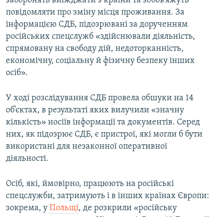
заборонять виїжджати з країни та зобов’яжуть
ВІДЕОУРОКИ «ELIFBE»
повідомляти про зміну місця проживання. За
Русский
інформацією СДБ, підозрювані за дорученням
СВІДЧЕННЯ ОКУПАЦІЇ
Qırımtatar
російських спецслужб «здійснювали діяльність,
УКРАЇНСЬКА ПРОБЛЕМА КРИМУ
спрямовану на свободу дій, недоторканність,
економічну, соціальну й фізичну безпеку інших
ДОЛУЧАЙСЯ!
ІНФОГРАФІКА
осіб».
У ході розслідування СДБ провела обшуки на 14
Усі сайти RFE/RL
об’єктах, в результаті яких вилучили «значну
кількість» носіїв інформації та документів. Серед
них, як підозрює СДБ, є пристрої, які могли б бути
використані для незаконної оперативної
діяльності.
Осіб, які, ймовірно, працюють на російські
спецслужби, затримують і в інших країнах Європи:
зокрема, у
Польщі
, де розкрили «російську