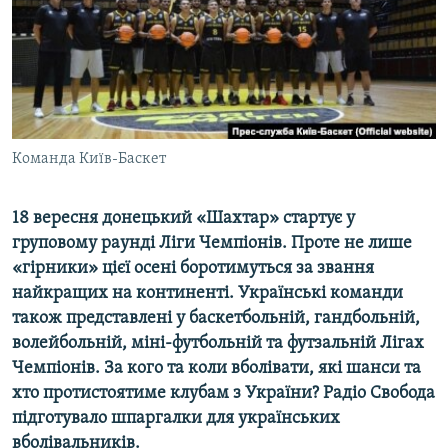
ВІДЕОУРОКИ «ELIFBE»
Русский
СВІДЧЕННЯ ОКУПАЦІЇ
Qırımtatar
УКРАЇНСЬКА ПРОБЛЕМА КРИМУ
ДОЛУЧАЙСЯ!
ІНФОГРАФІКА
Команда Київ-Баскет
18 вересня донецький «Шахтар» стартує у
Усі сайти RFE/RL
груповому раунді Ліги Чемпіонів. Проте не лише
«гірники» цієї осені боротимуться за звання
найкращих на континенті. Українські команди
також представлені у баскетбольній, гандбольній,
волейбольній, міні-футбольній та футзальній Лігах
Чемпіонів. За кого та коли вболівати, які шанси та
хто протистоятиме клубам з України? Радіо Свобода
підготувало шпаргалки для українських
вболівальників.