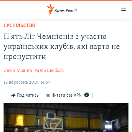
Доступність
посилання
Перейти
СУСПІЛЬСТВО
до
НОВИНИ
П'ять Ліг Чемпіонів з участю
основного
ВОДА.КРИМ
матеріалу
українських клубів, які варто не
ВІДЕО ТА ФОТО
Перейти
пропустити
до
ПОЛІТИКА
основної
Ольга Модіна
Радіо Свобода
БЛОГИ
навігації
Перейти
18 вересень 2019, 14:57
ПОГЛЯД
до
ІНТЕРВ'Ю
Поділитись
Читати без VPN
пошуку
ВСЕ ЗА ДЕНЬ
СПЕЦПРОЕКТИ
ЯК ОБІЙТИ БЛОКУВАННЯ
ДЕПОРТАЦІЯ