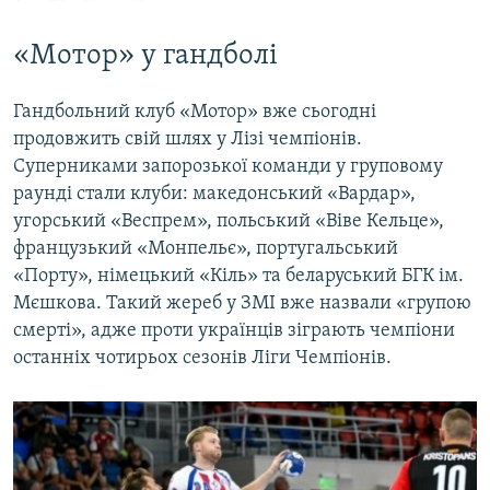
«Мотор» у гандболі
Гандбольний клуб «Мотор» вже сьогодні
продовжить свій шлях у Лізі чемпіонів.
Суперниками запорозької команди у груповому
раунді стали клуби: македонський «Вардар»,
угорський «Веспрем», польський «Віве Кельце»,
французький «Монпельє», португальський
«Порту», німецький «Кіль» та беларуський БГК ім.
Мєшкова. Такий жереб у ЗМІ вже назвали «групою
смерті», адже проти українців зіграють чемпіони
останніх чотирьох сезонів Ліги Чемпіонів.