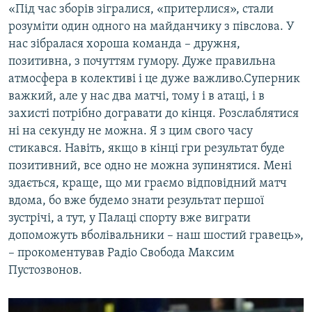
«Під час зборів зігралися, «притерлися», стали
розуміти один одного на майданчику з півслова. У
нас зібралася хороша команда – дружня,
позитивна, з почуттям гумору. Дуже правильна
атмосфера в колективі і це дуже важливо.Суперник
важкий, але у нас два матчі, тому і в атаці, і в
захисті потрібно догравати до кінця. Розслаблятися
ні на секунду не можна. Я з цим свого часу
стикався. Навіть, якщо в кінці гри результат буде
позитивний, все одно не можна зупинятися. Мені
здається, краще, що ми граємо відповідний матч
вдома, бо вже будемо знати результат першої
зустрічі, а тут, у Палаці спорту вже виграти
допоможуть вболівальники – наш шостий гравець»,
– прокоментував Радіо Свобода Максим
Пустозвонов.