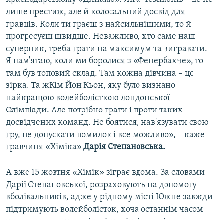
лише престиж, але й колосальний досвід для
гравців. Коли ти граєш з найсильнішими, то й
прогресуєш швидше. Неважливо, хто саме наш
суперник, треба грати на максимум та вигравати.
Я пам'ятаю, коли ми боролися з «Фенербахче», то
там був топовий склад. Там кожна дівчина – це
зірка. Та жКім Йон Кьон, яку було визнано
найкращою волейболісткою лондонської
Олімпіади. Але потрібно грати і проти таких
досвідчених команд. Не боятися, нав'язувати свою
гру, не допускати помилок і все можливо», – каже
гравчиня «Хіміка»
Дарія Степановська.
А вже 15 жовтня «Хімік» зіграє вдома. За словами
Дарії Степановської, розраховують на допомогу
вболівальників, адже у рідному місті Южне завжди
підтримують волейболісток, хоча останнім часом