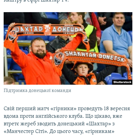
Каштру в ефірі Шахтар TV.
Підтримка донецької команди
Свій перший матч «гірники» проведуть 18 вересня
вдома проти англійського клуба. Що цікаво, вже
втретє жереб зводить донецький «Шахтар» з
«Манчестер Сіті». До цього часу, «гірникам»