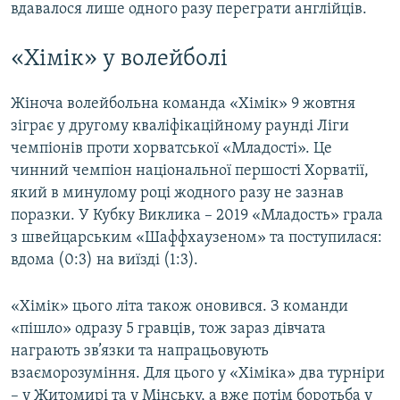
вдавалося лише одного разу переграти англійців.
«Хімік» у волейболі
Жіноча волейбольна команда «Хімік» 9 жовтня
зіграє у другому кваліфікаційному раунді Ліги
чемпіонів проти хорватської «Младості». Це
чинний чемпіон національної першості Хорватії,
який в минулому році жодного разу не зазнав
поразки. У Кубку Виклика – 2019 «Младость» грала
з швейцарським «Шаффхаузеном» та поступилася:
вдома (0:3) на виїзді (1:3).
«Хімік» цього літа також оновився. З команди
«пішло» одразу 5 гравців, тож зараз дівчата
награють зв’язки та напрацьовують
взаєморозуміння. Для цього у «Хіміка» два турніри
– у Житомирі та у Мінську, а вже потім боротьба у