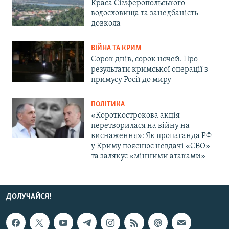
Краса Сімферопольського
водосховища та занедбаність
довкола
ВІЙНА ТА КРИМ
Сорок днів, сорок ночей. Про
результати кримської операції з
примусу Росії до миру
ПОЛІТИКА
«Короткострокова акція
перетворилася на війну на
виснаження»: Як пропаганда РФ
у Криму пояснює невдачі «СВО»
та залякує «мінними атаками»
ДОЛУЧАЙСЯ!