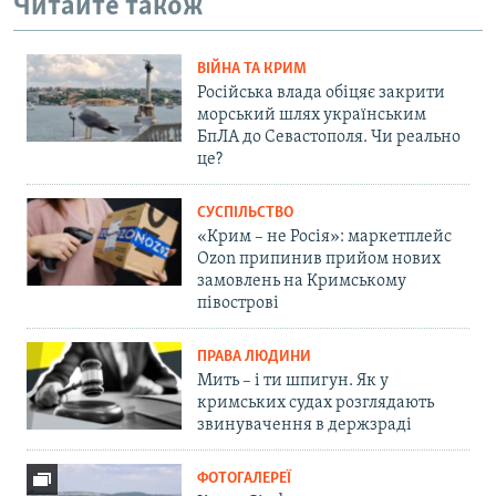
Читайте також
ВІЙНА ТА КРИМ
Російська влада обіцяє закрити
морський шлях українським
БпЛА до Севастополя. Чи реально
це?
СУСПІЛЬСТВО
«Крим – не Росія»: маркетплейс
Ozon припинив прийом нових
замовлень на Кримському
півострові
ПРАВА ЛЮДИНИ
Мить – і ти шпигун. Як у
кримських судах розглядають
звинувачення в держзраді
ФОТОГАЛЕРЕЇ