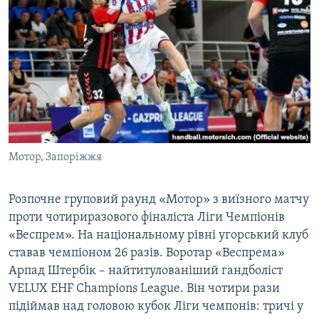
Мотор, Запоріжжя
Розпочне груповий раунд «Мотор» з виїзного матчу
проти чотириразового фіналіста Ліги Чемпіонів
«Веспрем». На національному рівні угорський клуб
ставав чемпіоном 26 разів. Воротар «Веспрема»
Арпад Штербік – найтитулованіший гандболіст
VELUX EHF Champions League. Він чотири рази
підіймав над головою кубок Ліги чемпонів: тричі у