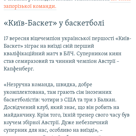
запорізької команди.
«Київ-Баскет» у баскетболі
17 вересня віцечемпіон української першості «Київ-
Баскет» зіграє на виїзді свій перший
кваліфікаційний матч в БЛЧ. Суперником киян
став семиразовий та чинний чемпіон Австрії –
Капфенберг.
«Незручна команда, швидка, добре
укомплектована, там грають сім іноземних
баскетболістів: чотири з США та три з Балкан.
Досвідчений клуб, який знає, що він робить на
майданчику. Крім того, їхній тренер свого часу був
коучем збірної Австрії. Дуже небезпечний
суперник для нас, особливо на виїзді», –