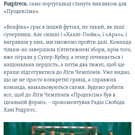
Родрігеса
, саме португальці стануть викликом для
«Продексіма».
«Бенфіка» грає в інший футзал, не такий, як інші
суперники. Але сильні і «Халле-Гоойк», і «Араз», і
вигравши у них, ми зможемо пройти далі. Команда
тільки-но завершила п'ятитижневі збори, крім того,
вже зіграли у Супер-Кубку, а тепер починається і
національна першість, а потім два тижні, щоб ще
краще підготуватися до Ліги Чемпіонів. Уже видно,
що це не просто конкретні гравці, а справжня
команда, вимальовуються схеми. Будемо робити
все, щоб до Ліги Чемпіонів «Продексім» був в
ідеальній формі», – прокоментував Радіо Свобода
Хаві Родрігес.