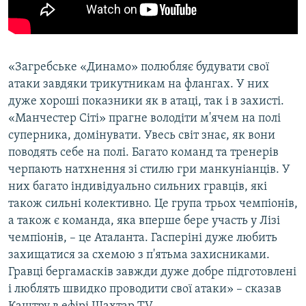
«Загребське «Динамо» полюбляє будувати свої
атаки завдяки трикутникам на флангах. У них
дуже хороші показники як в атаці, так і в захисті.
«Манчестер Сіті» прагне володіти м'ячем на полі
суперника, домінувати. Увесь світ знає, як вони
поводять себе на полі. Багато команд та тренерів
черпають натхнення зі стилю гри манкуніанців. У
них багато індивідуально сильних гравців, які
також сильні колективно. Це група трьох чемпіонів,
а також є команда, яка вперше бере участь у Лізі
чемпіонів, – це Аталанта. Гасперіні дуже любить
захищатися за схемою з п'ятьма захисниками.
Гравці бергамасків завжди дуже добре підготовлені
і люблять швидко проводити свої атаки» – сказав