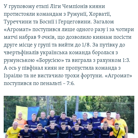
У груповому етапі Ліги Чемпіонів кияни
протистояли командам з Румунії, Хорватії,
Туреччини та Боснії і Герцеговини. Загалом
«Агромат» поступився лише одного разу і за чотири
матчі набрав 9 очків, що дозволило киянам посісти
друге місце у групі та вийти до 1/8. За путівку до
чвертьфіналів українська команда боролася з
румунською «Борусією» та виграла з рахунком 1:3.
А ось у півфінал киян не пропустила команда з
Ізраілю та не вистачило трохи фортуни. «Агромат»
поступився по пенальті – 7:6.