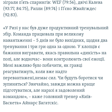
зіграли п’ять спарингів: WEF (79:56), двічі Калева
(93:77, 84:75), Рапли (89:74) і П’єно Жвайгждес
(92:83).
«У Ризі у нас був дуже продуктивний тренувальний
збір. Команда працювала при великому
навантаженні – 5 днів не було вихідних, щодня два
тренування і три гри одна за одною. У хлопців є
бажання вигравати, якась правильна «дикість» на
полі, але водночас– вони контролюють свої емоції.
Мені важливо було побачити, як гравці
реагуватимуть, коли вже надто
перевантажені,немає сил. Чи будуть боротися чи
зупиняться? Звичайно, завжди можна краще
підготуватися, але наразі я задоволений
командою», – каже головний тренер «Київ-
Баскета» Айнарс Багатскіс.