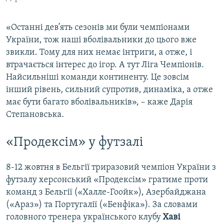
«Останні дев’ять сезонів ми були чемпіонами
України, тож наші вболівальники до цього вже
звикли. Тому для них немає інтриги, а отже, і
втрачається інтерес до ігор. А тут Ліга Чемпіонів.
Найсильніші команди континенту. Це зовсім
інший рівень, сильний супротив, динаміка, а отже
має бути багато вболівальників», – каже Дарія
Степановська.
«Продексім» у футзалі
8-12 жовтня в Бельгії триразовий чемпіон України з
футзалу херсонський «Продексім» гратиме проти
команд з Бельгії («Халле-Гоойк»), Азербайджана
(«Араз») та Португалії («Бенфіка»). За словами
головного тренера українського клубу
Хаві