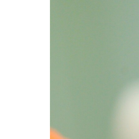
ВІДЕОУРОКИ «ELIFBE»
СВІДЧЕННЯ ОКУПАЦІЇ
УКРАЇНСЬКА ПРОБЛЕМА КРИМУ
ІНФОГРАФІКА