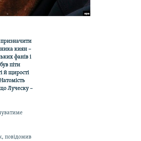
а призначити
ника киян –
ьких фанів і
був піти
і й щирості
Натомість
 що Луческу –
нуватиме
к, повідомив