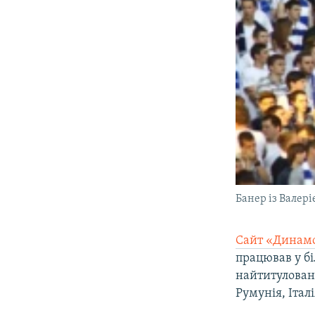
Банер із Валер
Сайт «Динам
працював у бі
найтитуловані
Румунія, Італ