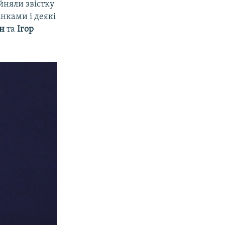
йняли звістку
нками і деякі
ін
та
Ігор