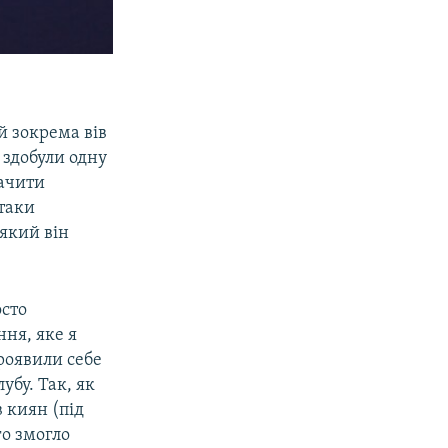
й зокрема вів
 здобули одну
ачити
таки
 який він
осто
ння, яке я
проявили себе
убу. Так, як
 киян (під
о змогло