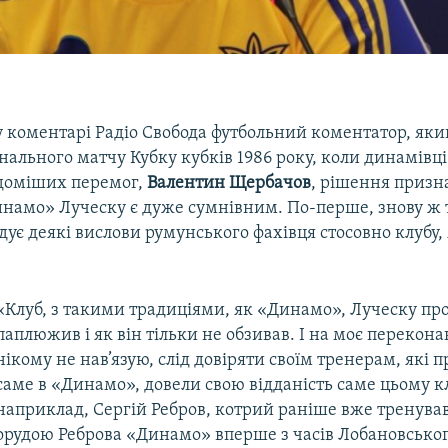
 коментарі Радіо Свобода футбольний коментатор, яки
нального матчу Кубку кубків 1986 року, коли динамівці
ідоміших перемог,
Валентин Щербачов
, рішення призн
намо» Луческу є дуже сумнівним. По-перше, знову ж 
ує деякі вислови румунського фахівця стосовно клубу,
«Клуб, з такими традиціями, як «Динамо», Луческу пр
паплюжив і як він тільки не обзивав. І на моє перекона
нікому не нав’язую, слід довіряти своїм тренерам, які 
саме в «Динамо», довели свою відданість саме цьому кл
наприклад, Сергій Ребров, котрий раніше вже тренував
орудою Реброва «Динамо» вперше з часів Лобановськог