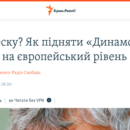
еску? Як підняти «Динам
) на європейський рівень
щенко
Радіо Свобода
 18:30
ь
Читати без VPN