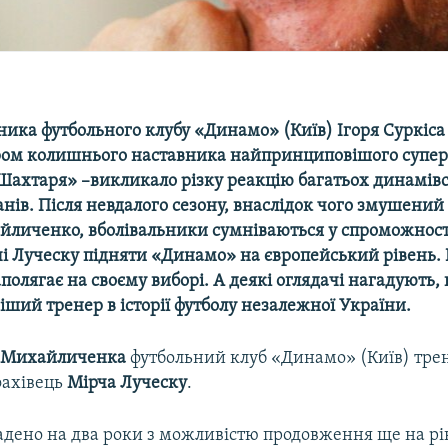
ника футбольного клубу «Динамо» (Київ) Ігоря Суркіс
ом колишнього наставника найпринциповішого супер
Шахтаря» –викликало різку реакцію багатьох динамівс
нів. Після невдалого сезону, внаслідок чого змушений 
йличенко, вболівальники сумніваються у спроможност
і Луческу підняти «Динамо» на європейський рівень. 
аполягає на своєму виборі. А деякі оглядачі нагадують,
ший тренер в історії футболу незалежної України.
я Михайличенка
футбольний клуб «Динамо» (Київ) тре
фахівець
Мірча Луческу
.
адено на два роки з можливістю продовження ще на рі