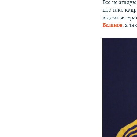
Все це згадую
про таке кадр
відомі ветера
Бєланов
, а т