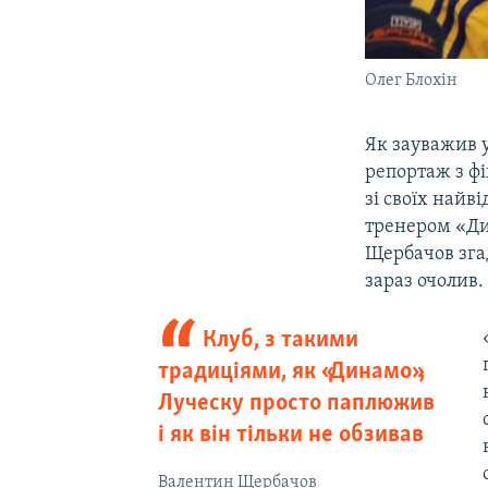
Олег Блохін
Як зауважив у
репортаж з фі
зі своїх найв
тренером «Ди
Щербачов згад
зараз очолив.
Клуб, з такими
традиціями, як «Динамо»,
Луческу просто паплюжив
і як він тільки не обзивав
Валентин Щербачов