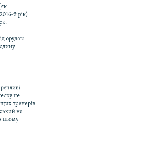
(як
2016-й рік)
р».
під орудою
 єдину
еречливі
ческу не
ащих тренерів
вський не
в цьому