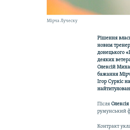
Мірча Луческу
Рішення влас
новим тренер
донецького «
деяких ветера
Олексій Миха
бажання Мірч
Ігор Суркіс н
найтитуловані
Після
Олексі
румунський 
Контракт укл