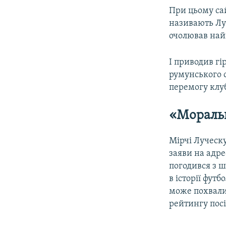
При цьому са
називають Луч
очолював най
І приводив гі
румунського 
перемогу клу
«Мораль
Мірчі Луческу
заяви на адре
погодився з 
в історії фут
може похвали
рейтингу посі