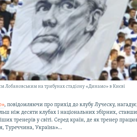
ієм Лобановським на трибунах стадіону «Динамо» в Києві
о»
, повідомляючи про прихід до клубу Луческу, нагадує
льш ніж десяти клубах і національних збірних, ставши
ших тренерів у світі. Серед країн, де як тренер працю
ія, Туреччина, Україна»…