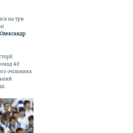
вся на три
ні
Олександр
торії
 понад 40
го очільника
льний
ці.