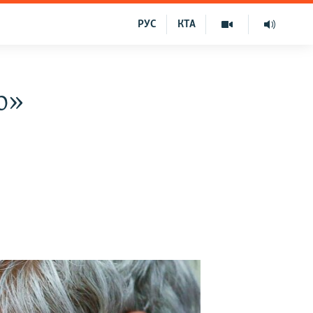
РУС
КТА
о»