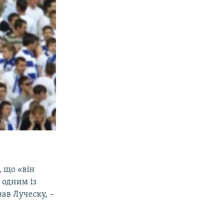
, що «він
 одним із
вав Луческу, –