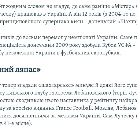
йт жодним словом не згадує, де саме раніше «Містер» 
еску) працював в Україні. А він 12 років (з 2004-го по 
принциповішого суперника киян – донецький «Шахта
рників до восьми перемог у чемпіонаті України. Саме 
спеціаліста донеччани 2009 року здобули Кубок УЄФА –
бу незалежної України в футбольних єврокубках.
ний ляпас»
 тепер згадали «шахтарське» минуле й деякі його суп
су київського клубу і зокрема Лобановського (торік Лу
шостою сходинкою цього наставника у рейтингу найкр
болу за версією видання France Football. Мовляв, Лобано
тися досягненнями за межами України. Сам Луческу 
в 41-е місце).