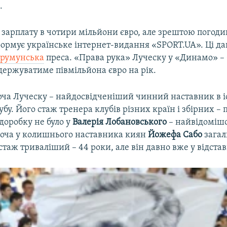
.
 зарплату в чотири мільйони євро, але зрештою погоди
формує українське інтернет-видання «SPORT.UA». Ці да
і
румунська
преса. «Права рука» Луческу у «Динамо» –
держуватиме півмільйона євро на рік.
рча Луческу – найдосвідченіший чинний наставник в іс
убу. Його стаж тренера клубів різних країн і збірних –
 доробку не було у
Валерія Лобановського
– найвідомішо
Хоча у колишнього наставника киян
Йожефа Сабо
зага
таж триваліший – 44 роки, але він давно вже у відстав