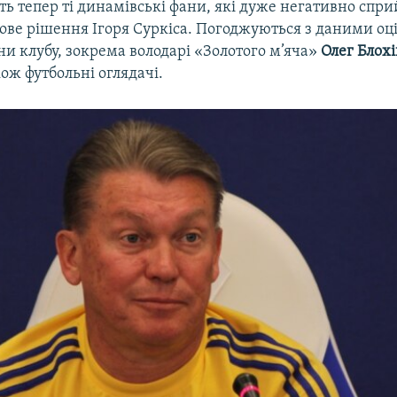
ть тепер ті динамівські фани, які дуже негативно спри
ове рішення Ігоря Суркіса. Погоджуються з даними оці
ни клубу, зокрема володарі «Золотого м’яча»
Олег Блох
акож футбольні оглядачі.