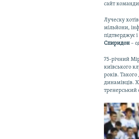
сайт команди
Луческу хотів
мільйони, ін
підтверджує 
Спиридон
– о
75-річний Мі
київського кл
років. Такого
динамівців. 
тренерський с