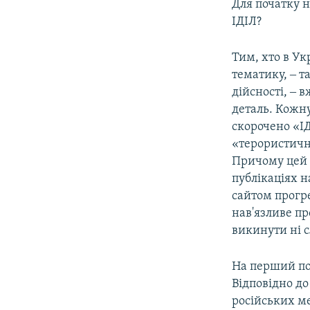
Для початку 
ІДІЛ?
Тим, хто в Ук
тематику, ‒ т
дійсності, ‒ 
деталь. Кожну
скорочено «І
«терористична
Причому цей я
публікаціях н
сайтом прогре
нав'язливе п
викинути ні с
На перший пог
Відповідно до
російських ме