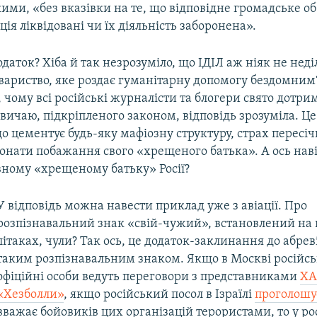
ими, «без вказівки на те, що відповідне громадське о
ція ліквідовані чи їх діяльність заборонена».
даток? Хіба й так незрозуміло, що ІДІЛ аж ніяк не нед
овариство, яке роздає гуманітарну допомогу бездомни
 чому всі російські журналісти та блогери свято дотри
вичаю, підкріпленого законом, відповідь зрозуміла. Це
 цементує будь-яку мафіозну структуру, страх пересіч
конати побажання свого «хрещеного батька». А ось нав
вному «хрещеному батьку» Росії?
У відповідь можна навести приклад уже з авіації. Про
розпізнавальний знак «свій-чужий», встановлений на 
літаках, чули? Так ось, це додаток-заклинання до абреві
таким розпізнавальним знаком. Якщо в Москві російсь
офіційні особи ведуть переговори з представниками
ХА
«Хезболли»
, якщо російський посол в Ізраїлі
проголошу
вважає бойовиків цих організацій терористами, то у ро