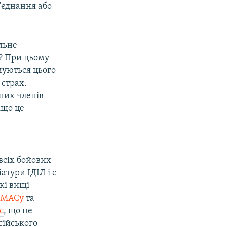
б'єднання або
ільне
м? При цьому
муються цього
 страх.
них членів
іщо це
всіх бойових
атури ІДІЛ і є
кі вищі
МАСу
та
є
, що не
сійського