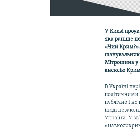
У Києві проук
яка раніше не
«Чий Крим?». 
шанувальника
Мітрошина у 
анексію Крим
В Україні пе
політичними д
публічно і не
іноді незакон
України. У зв
«навколокрим