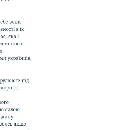
себе вони
ності в їх
ас, яка і
ристанню в
их
ми українців,
арулюють під
 короткі
рого
ю силою,
людину
 А ось якщо