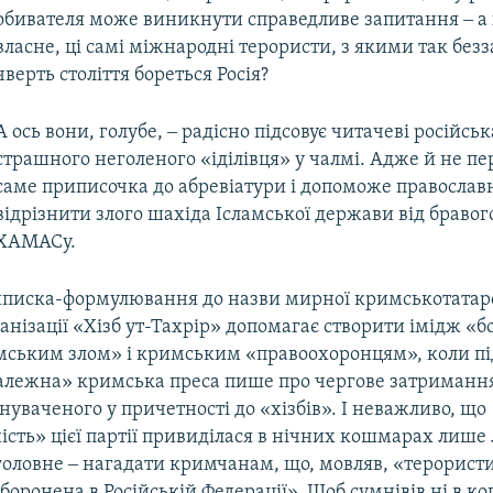
обивателя може виникнути справедливе запитання ‒ а х
власне, ці самі міжнародні терористи, з якими так без
чверть століття бореться Росія?
А ось вони, голубе, ‒ радісно підсовує читачеві російсь
страшного неголеного «іділівця» у чалмі. Адже й не п
саме приписочка до абревіатури і допоможе правосла
відрізнити злого шахіда Ісламської держави від браво
ХАМАСу.
иписка-формулювання до назви мирної кримськотатар
ганізації «Хізб ут-Тахрір» допомагає створити імідж «бо
амським злом» і кримським «правоохоронцям», коли п
лежна» кримська преса пише про чергове затриманн
нуваченого у причетності до «хізбів». І неважливо, що
ість» цієї партії привиділася в нічних кошмарах лише
головне ‒ нагадати кримчанам, що, мовляв, «терористи
боронена в Російській Федерації». Щоб сумнівів ні в ко