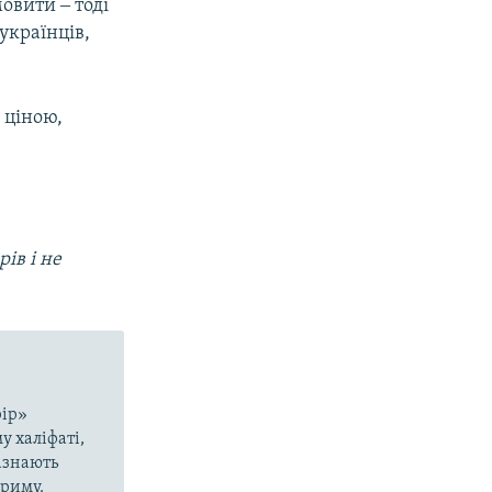
овити ‒ тоді
 українців,
 ціною,
ів і не
рір»
у халіфаті,
азнають
Криму.