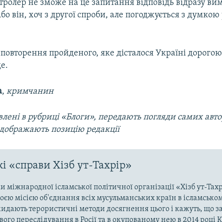
ролер не зможе на це запитання відповідь відразу вим
Або він, хоч з другої спроби, але погоджується з думкою
.
е повторення пройденого, яке дісталося Україні дорогою
е.
а
,
кримчанин
лені в рубриці «Блоги», передають погляди самих автор
ідображають позицію редакції
і «справи Хізб ут-Тахрір»
 міжнародної ісламської політичної організації «Хізб ут-Тах
оєю місією об'єднання всіх мусульманських країн в ісламськом
кидають терористичні методи досягнення цього і кажуть, що з
ого переслідування в Росії та в окупованому нею в 2014 році 