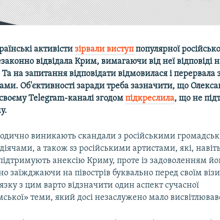
раїнські активісти
зірвали виступ
популярної російсько
законно відвідала Крим, вимагаючи від неї відповіді 
Та на запитання відповідати відмовилася і перервала з
ми. Об'єктивності заради треба зазначити, що Олекс
своєму Telegram-каналі згодом
підкреслила
, що не пі
у.
ріодично виникають скандали з російськими громадсь
іячами, а також sз російськими артистами, які, навіт
 підтримують анексію Криму, проте із задоволенням йо
но заїжджаючи на півострів буквально перед своїм віз
'язку з цим варто відзначити один аспект сучасної
ської» теми, який досі незаслужено мало висвітлював