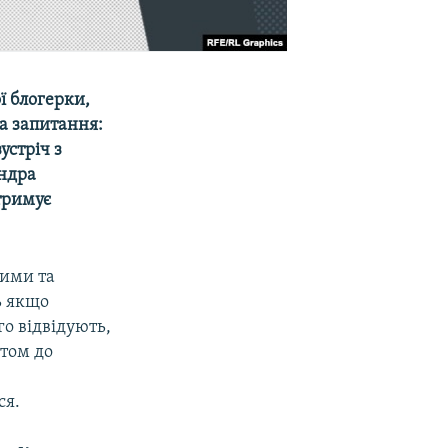
ї блогерки,
на запитання:
устріч з
андра
дтримує
кими та
ь якщо
го відвідують,
итом до
ся.