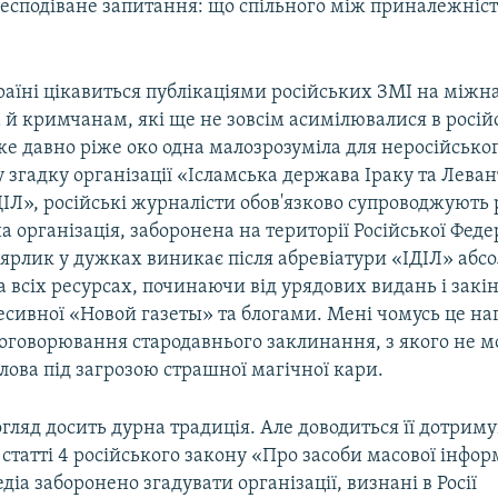
несподіване запитання: що спільного між приналежніс
раїні цікавиться публікаціями російських ЗМІ на міжн
а й кримчанам, які ще не зовсім асимілювалися в росій
вже давно ріже око одна малозрозуміла для неросійсько
 згадку організації «Ісламська держава Іраку та Леван
ДІЛ», російські журналісти обов'язково супроводжуют
 організація, заборонена на території Російської Федер
рлик у дужках виникає після абревіатури «ІДІЛ» абсо
а всіх ресурсах, починаючи від урядових видань і зак
сивної «Новой газеты» та блогами. Мені чомусь це на
роговорювання стародавнього заклинання, з якого не 
лова під загрозою страшної магічної кари.
ляд досить дурна традиція. Але доводиться її дотриму
 статті 4 російського закону «Про засоби масової інформ
діа заборонено згадувати організації, визнані в Росії