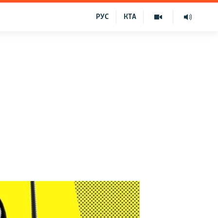
РУС
КТА