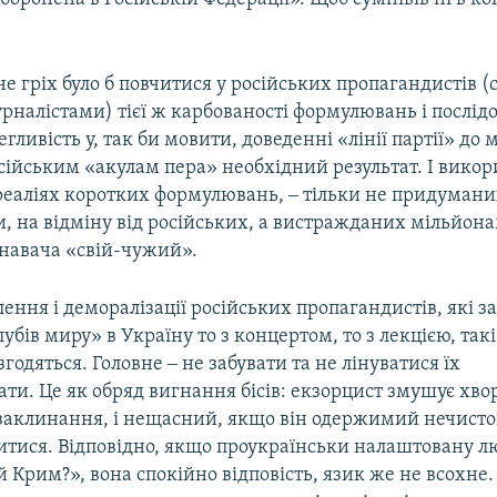
 не гріх було б повчитися у російських пропагандистів (
налістами) тієї ж карбованості формулювань і послідов
гливість у, так би мовити, доведенні «лінії партії» до м
сійським «акулам пера» необхідний результат. І вико
реаліях коротких формулювань, ‒ тільки не придуман
, на відміну від російських, а вистражданих мільйона
знавача «свій-чужий».
лення і деморалізації російських пропагандистів, які з
убів миру» в Україну то з концертом, то з лекцією, такі
годяться. Головне ‒ не забувати та не лінуватися їх
ти. Це як обряд вигнання бісів: екзорцист змушує хво
заклинання, і нещасний, якщо він одержимий нечисто
итися. Відповідно, якщо проукраїнськи налаштовану 
 Крим?», вона спокійно відповість, язик же не всохне.