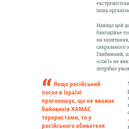
екстремістськ
інша організа
Навіщо цей до
благодійне т
на запитання,
сакрального з
Глибинний, що
«сім'ї» не ви
потрібно умо
Якщо російський
посол в Ізраїлі
проголошує, що не вважає
бойовиків ХАМАС
терористами, то у
російського обивателя