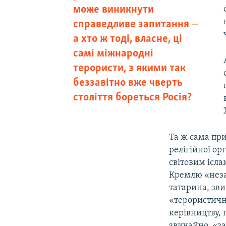
може виникнути
справедливе запитання ‒
а хто ж тоді, власне, ці
самі міжнародні
терористи, з якими так
беззавітно вже чверть
століття бореться Росія?
Та ж сама пр
релігійної ор
світовим ісл
Кремлю «неза
татарина, зви
«терористичн
керівництву, 
звичайно, «за