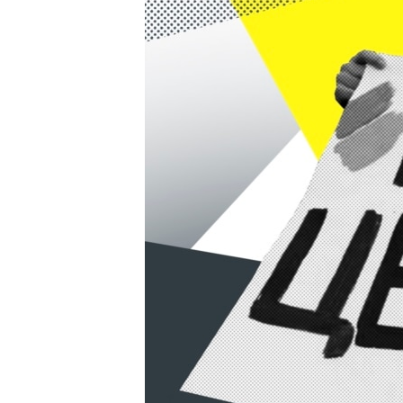
ВІДЕОУРОКИ «ELIFBE»
СВІДЧЕННЯ ОКУПАЦІЇ
УКРАЇНСЬКА ПРОБЛЕМА КРИМУ
ІНФОГРАФІКА