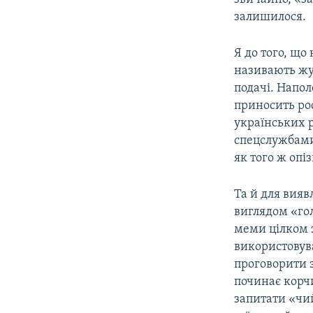
залишилося.
Я до того, що
називають жур
подачі. Наполе
приносить ро
українських 
спецслужбами
як того ж опі
Та й для вияв
виглядом «гол
меми цілком з
використовува
проговорити 
починає корч
запитати «чий