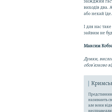
заїжджий гаст
виходів два. 
або нехай їде
І для нас так
зайвим не буд
Максим Кобз
Думки, вислов
обов'язково в
Кримськ
Представники
називають св
але вони від
несправедлив