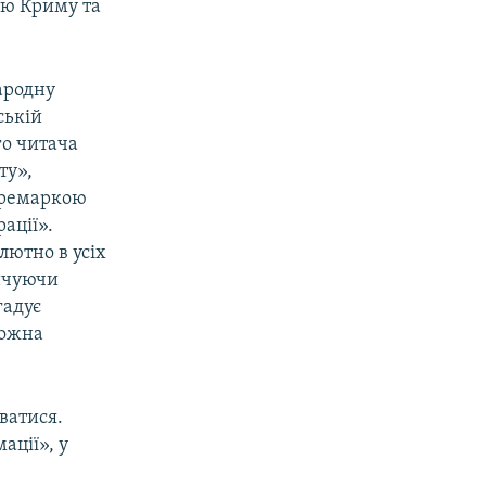
тю Криму та
ародну
ській
го читача
ту»,
ь ремаркою
ації».
лютно в усіх
інчуючи
гадує
можна
ватися.
ації», у