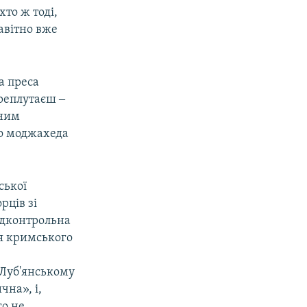
то ж тоді,
завітно вже
ка преса
ереплутаєш ‒
вним
го моджахеда
ської
рців зі
ідконтрольна
я кримського
 Луб'янському
чна», і,
го не