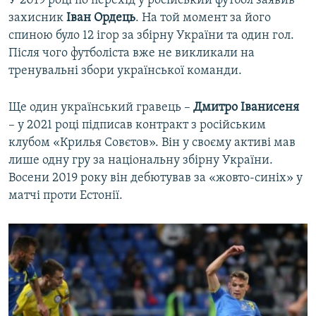
У 2019 році по перехід у російський футбол заявив
захисник
Іван Ордець
. На той момент за його
спиною було 12 ігор за збірну України та один гол.
Після чого футболіста вже не викликали на
тренувальні збори української команди.
Ще один український гравець –
Дмитро Іванисеня
– у 2021 році підписав контракт з російським
клубом «Крилья Совєтов». Він у своєму активі мав
лише одну гру за національну збірну України.
Восени 2019 року він дебютував за «жовто-синіх» у
матчі проти Естонії.