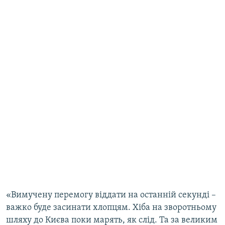
«Вимучену перемогу віддати на останній секунді –
важко буде засинати хлопцям. Хіба на зворотньому
шляху до Києва поки марять, як слід. Та за великим