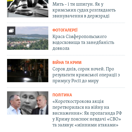
Мить – і ти шпигун. Як у
кримських судах розглядають
звинувачення в держзраді
ФОТОГАЛЕРЕЇ
Краса Сімферопольського
водосховища та занедбаність
довкола
ВІЙНА ТА КРИМ
Сорок днів, сорок ночей. Про
результати кримської операції з
примусу Росії до миру
ПОЛІТИКА
«Короткострокова акція
перетворилася на війну на
виснаження»: Як пропаганда РФ
у Криму пояснює невдачі «СВО»
та залякує «мінними атаками»