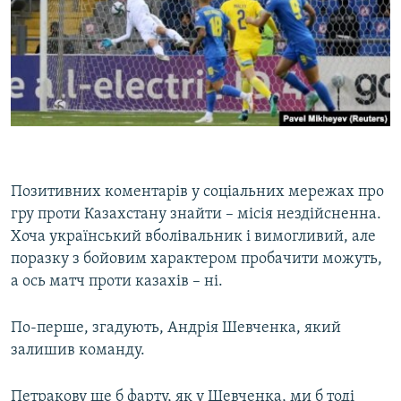
Позитивних коментарів у соціальних мережах про
гру проти Казахстану знайти – місія нездійсненна.
Хоча український вболівальник і вимогливий, але
поразку з бойовим характером пробачити можуть,
а ось матч проти казахів – ні.
По-перше, згадують, Андрія Шевченка, який
залишив команду.
Петракову ще б фарту, як у Шевченка, ми б тоді