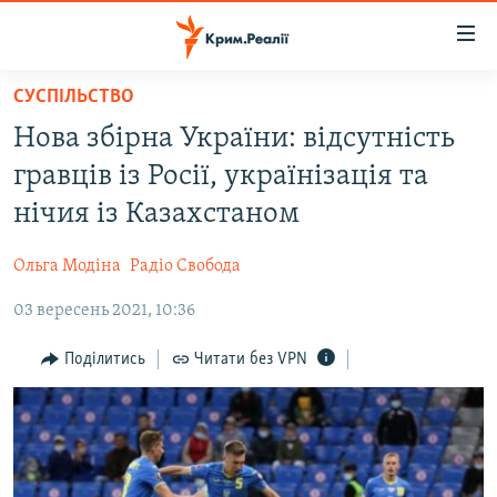
Доступність
посилання
Перейти
СУСПІЛЬСТВО
до
НОВИНИ
Нова збірна України: відсутність
основного
ВОДА.КРИМ
матеріалу
гравців із Росії, українізація та
ВІДЕО ТА ФОТО
Перейти
нічия із Казахстаном
до
ПОЛІТИКА
основної
Ольга Модіна
Радіо Свобода
БЛОГИ
навігації
Перейти
03 вересень 2021, 10:36
ПОГЛЯД
до
ІНТЕРВ'Ю
Поділитись
Читати без VPN
пошуку
ВСЕ ЗА ДЕНЬ
СПЕЦПРОЕКТИ
ЯК ОБІЙТИ БЛОКУВАННЯ
ДЕПОРТАЦІЯ