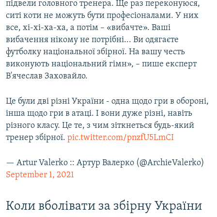
підвели головного тренера. Ще раз переконуюся,
ситі коти не можуть бути професіоналами. У них
все, хі-хі-ха-ха, а потім – «вибачте». Ваші
вибачення нікому не потрібні... Ви одягаєте
футболку національної збірної. На вашу честь
виконують національний гімн», – пише експерт
В'ячеслав Заховайло.
Це були дві різні України - одна щодо гри в обороні,
інша щодо гри в атаці. І вони дуже різні, навіть
різного класу. Це те, з чим зіткнеться будь-який
тренер збірної.
pic.twitter.com/pnzfU5LmCI
— Artur Valerko :: Артур Валерко (@ArchieValerko)
September 1, 2021
Коли вболівати за збірну України