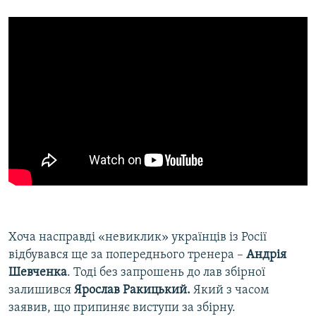
Хоча насправді «невиклик» українців із Росії
відбувався ще за попереднього тренера –
Андрія
Шевченка
. Тоді без запрошень до лав збірної
залишився
Ярослав Ракицький.
Який з часом
заявив, що припиняє виступи за збірну.