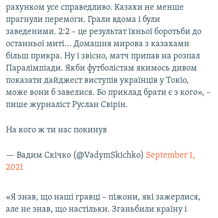
рахунком усе справедливо. Казахи не менше
прагнули перемоги. Грали вдома і були
заведеними. 2:2 – це результат їхньої боротьби до
останньої миті... Домашня мирова з казахами
більш прикра. Ну і звісно, матч припав на розпал
Паралімпіади. Якби футболістам якимось дивом
показати дайджест виступів українців у Токіо,
може вони б завелися. Бо приклад брати є з кого», –
пише журналіст Руслан Свірін.
На кого ж ти нас покинув
— Вадим Скічко (@VadymSkichko)
September 1,
2021
«Я знав, що наші гравці – піжони, які зажерлися,
але не знав, що настільки. Зганьбили країну і