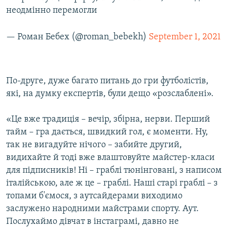
неодмінно перемогли
— Роман Бебех (@roman_bebekh)
September 1, 2021
По-друге, дуже багато питань до гри футболістів,
які, на думку експертів, були дещо «розслаблені».
«Це вже традиція – вечір, збірна, нерви. Перший
тайм – гра дається, швидкий гол, є моменти. Ну,
так не вигадуйте нічого – забийте другий,
видихайте й тоді вже влаштовуйте майстер-класи
для підписників! Ні – граблі тюнінговані, з написом
італійською, але ж це – граблі. Наші старі граблі – з
топами б'ємося, з аутсайдерами виходимо
заслужено народними майстрами спорту. Аут.
Послухаймо дівчат в інстаграмі, давно не