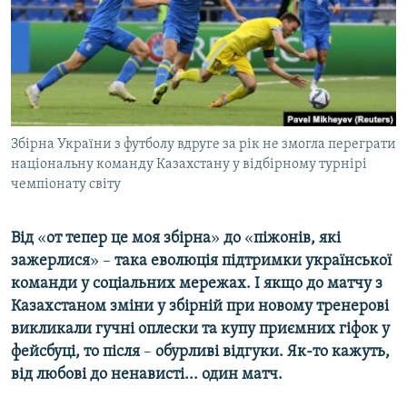
ВІДЕОУРОКИ «ELIFBE»
Русский
СВІДЧЕННЯ ОКУПАЦІЇ
Qırımtatar
УКРАЇНСЬКА ПРОБЛЕМА КРИМУ
ДОЛУЧАЙСЯ!
ІНФОГРАФІКА
Збірна України з футболу вдруге за рік не змогла переграти
національну команду Казахстану у відбірному турнірі
чемпіонату світу
Усі сайти RFE/RL
Від
«
от тепер це моя збірна
»​
до
«​
піжонів, які
зажерлися
»​
– ​
така еволюція підтримки української
команди у соціальних мережах. І якщо до матчу з
Казахстаном зміни у збірній при новому тренерові
викликали гучні оплески та купу приємних гіфок у
фейсбуці, то після
– ​
обурливі відгуки. Як-то кажуть,
від любові до ненависті... один матч.