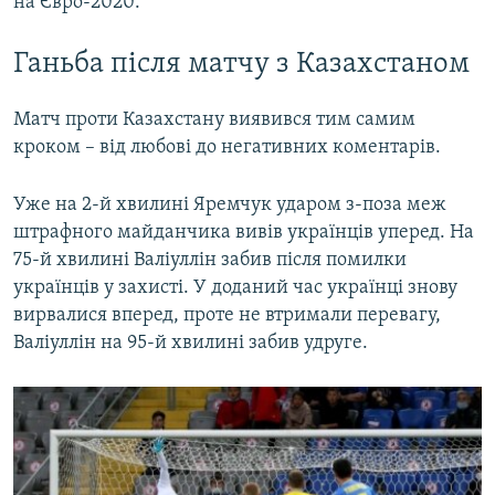
на Євро-2020.
Ганьба після матчу з Казахстаном
Матч проти Казахстану виявився тим самим
кроком – від любові до негативних коментарів.
Уже на 2-й хвилині Яремчук ударом з-поза меж
штрафного майданчика вивів українців уперед. На
75-й хвилині Валіуллін забив після помилки
українців у захисті. У доданий час українці знову
вирвалися вперед, проте не втримали перевагу,
Валіуллін на 95-й хвилині забив удруге.