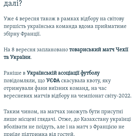
далі?
Уже 4 вересня також в рамках відбору на світову
першість українська команда вдома прийматиме
збірну Франції.
На 8 вересня заплановано
товариський матч Чехії
та України
.
Раніше в
Українській асоціації футболу
повідомляли, що
УЄФА
скасувала квоту, яку
отримували фани виїзних команд, на час
вересневих матчів відбору на чемпіонат світу-2022.
Таким чином, на матчах зможуть бути присутні
лише місцеві глядачі. Отже, до Казахстану українці
вболівати не поїдуть, але і на матч з Францією не
приїде підтримка від гостей.