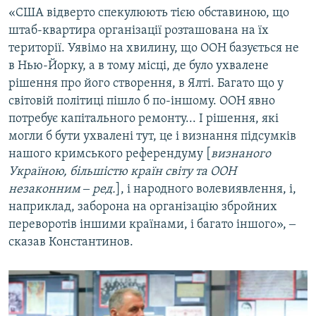
«США відверто спекулюють тією обставиною, що
штаб-квартира організації розташована на їх
території. Уявімо на хвилину, що ООН базується не
в Нью-Йорку, а в тому місці, де було ухвалене
рішення про його створення, в Ялті. Багато що у
світовій політиці пішло б по-іншому. ООН явно
потребує капітального ремонту... І рішення, які
могли б бути ухвалені тут, це і визнання підсумків
нашого кримського референдуму [
визнаного
Україною, більшістю країн світу та ООН
незаконним ‒ ред.
], і народного волевиявлення, і,
наприклад, заборона на організацію збройних
переворотів іншими країнами, і багато іншого», ‒
сказав Константинов.