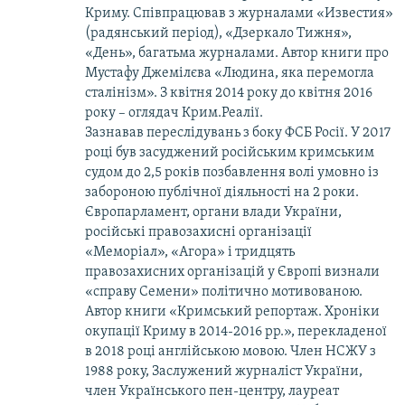
Криму. Співпрацював з журналами «Известия»
(радянський період), «Дзеркало Тижня»,
«День», багатьма журналами. Автор книги про
Мустафу Джемілєва «Людина, яка перемогла
сталінізм». З квітня 2014 року до квітня 2016
року – оглядач Крим.Реалії.
Зазнавав переслідувань з боку ФСБ Росії. У 2017
році був засуджений російським кримським
судом до 2,5 років позбавлення волі умовно із
забороною публічної діяльності на 2 роки.
Європарламент, органи влади України,
російські правозахисні організації
«Меморіал», «Агора» і тридцять
правозахисних організацій у Європі визнали
«справу Семени» політично мотивованою.
Автор книги «Кримський репортаж. Хроніки
окупації Криму в 2014-2016 рр.», перекладеної
в 2018 році англійською мовою. Член НСЖУ з
1988 року, Заслужений журналіст України,
член Українського пен-центру, лауреат