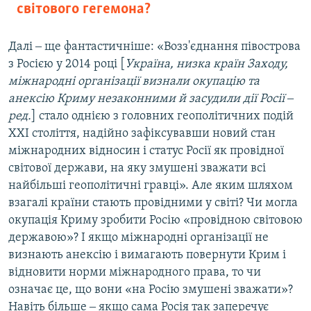
світового гегемона?
Далі ‒ ще фантастичніше: «Возз'єднання півострова
з Росією у 2014 році [
Україна, низка країн Заходу,
міжнародні організації визнали окупацію та
анексію Криму незаконними й засудили дії Росії ‒
ред.
] стало однією з головних геополітичних подій
XXI століття, надійно зафіксувавши новий стан
міжнародних відносин і статус Росії як провідної
світової держави, на яку змушені зважати всі
найбільші геополітичні гравці». Але яким шляхом
взагалі країни стають провідними у світі? Чи могла
окупація Криму зробити Росію «провідною світовою
державою»? І якщо міжнародні організації не
визнають анексію і вимагають повернути Крим і
відновити норми міжнародного права, то чи
означає це, що вони «на Росію змушені зважати»?
Навіть більше ‒ якщо сама Росія так заперечує