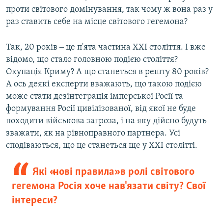
проти світового домінування, так чому ж вона раз у
раз ставить себе на місце світового гегемона?
Так, 20 років ‒ це п'ята частина ХХI століття. І вже
відомо, що стало головною подією століття?
Окупація Криму? А що станеться в решту 80 років?
А ось деякі експерти вважають, що такою подією
може стати дезінтеграція імперської Росії та
формування Росії цивілізованої, від якої не буде
походити військова загроза, і на яку дійсно будуть
зважати, як на рівноправного партнера. Усі
сподіваються, що це станеться ще у ХХI столітті.
Які «нові правила» в ролі світового
гегемона Росія хоче нав'язати світу? Свої
інтереси?