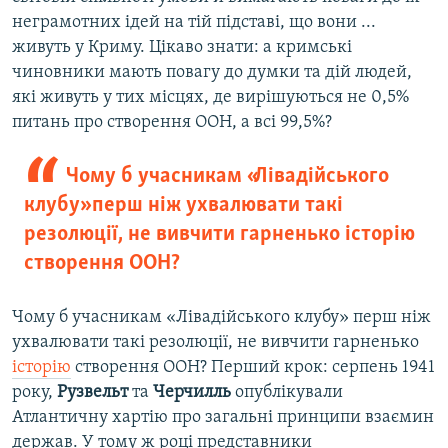
неграмотних ідей на тій підставі, що вони ...
живуть у Криму. Цікаво знати: а кримські
чиновники мають повагу до думки та дій людей,
які живуть у тих місцях, де вирішуються не 0,5%
питань про створення ООН, а всі 99,5%?
Чому б учасникам «Лівадійського
клубу» перш ніж ухвалювати такі
резолюції, не вивчити гарненько історію
створення ООН?
Чому б учасникам «Лівадійського клубу» перш ніж
ухвалювати такі резолюції, не вивчити гарненько
історію
створення ООН? Перший крок: серпень 1941
року,
Рузвельт
та
Черчилль
опублікували
Атлантичну хартію про загальні принципи взаємин
держав. У тому ж році представники