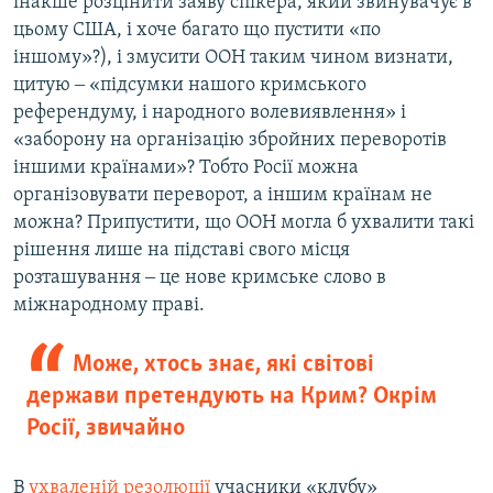
інакше розцінити заяву спікера, який звинувачує в
цьому США, і хоче багато що пустити «по
іншому»?), і змусити ООН таким чином визнати,
цитую ‒ «підсумки нашого кримського
референдуму, і народного волевиявлення» і
«заборону на організацію збройних переворотів
іншими країнами»? Тобто Росії можна
організовувати переворот, а іншим країнам не
можна? Припустити, що ООН могла б ухвалити такі
рішення лише на підставі свого місця
розташування ‒ це нове кримське слово в
міжнародному праві.
Може, хтось знає, які світові
держави претендують на Крим? Окрім
Росії, звичайно
В
ухваленій резолюції
учасники «клубу»