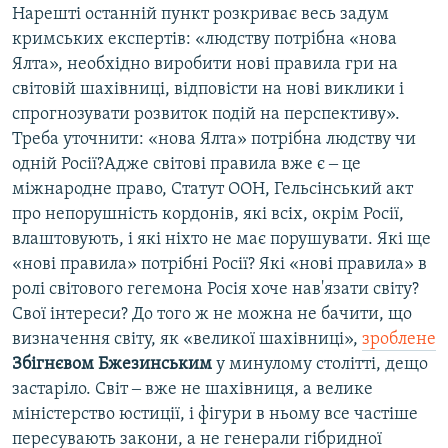
Нарешті останній пункт розкриває весь задум
кримських експертів: «людству потрібна «нова
Ялта», необхідно виробити нові правила гри на
світовій шахівниці, відповісти на нові виклики і
спрогнозувати розвиток подій на перспективу».
Треба уточнити: «нова Ялта» потрібна людству чи
одній Росії?Адже світові правила вже є ‒ це
міжнародне право, Статут ООН, Гельсінський акт
про непорушність кордонів, які всіх, окрім Росії,
влаштовують, і які ніхто не має порушувати. Які ще
«нові правила» потрібні Росії? Які «нові правила» в
ролі світового гегемона Росія хоче нав'язати світу?
Свої інтереси? До того ж не можна не бачити, що
визначення світу, як «великої шахівниці»,
зроблене
Збігнєвом Бжезинським
у минулому столітті, дещо
застаріло. Світ ‒ вже не шахівниця, а велике
міністерство юстиції, і фігури в ньому все частіше
пересувають закони, а не генерали гібридної