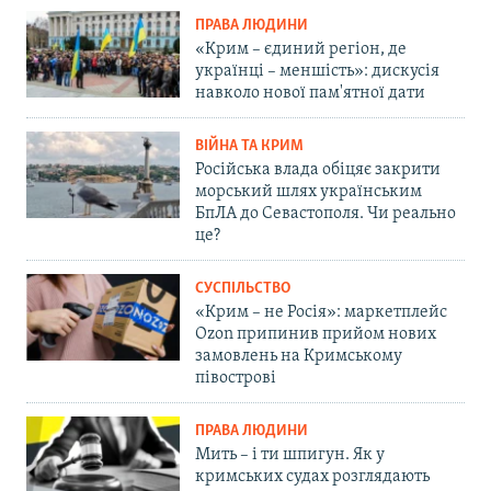
ПРАВА ЛЮДИНИ
«Крим – єдиний регіон, де
українці – меншість»: дискусія
навколо нової пам'ятної дати
ВІЙНА ТА КРИМ
Російська влада обіцяє закрити
морський шлях українським
БпЛА до Севастополя. Чи реально
це?
СУСПІЛЬСТВО
«Крим – не Росія»: маркетплейс
Ozon припинив прийом нових
замовлень на Кримському
півострові
ПРАВА ЛЮДИНИ
Мить – і ти шпигун. Як у
кримських судах розглядають