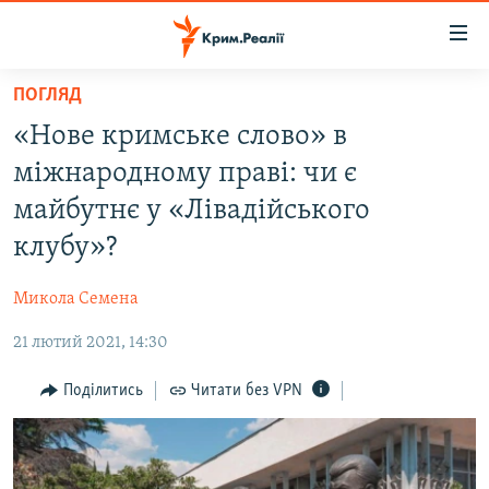
Доступність
посилання
Перейти
ПОГЛЯД
до
НОВИНИ
«Нове кримське слово» в
основного
ВОДА.КРИМ
матеріалу
міжнародному праві: чи є
ВІДЕО ТА ФОТО
Перейти
майбутнє у «Лівадійського
до
ПОЛІТИКА
клубу»?
основної
БЛОГИ
навігації
Микола Семена
Перейти
ПОГЛЯД
до
21 лютий 2021, 14:30
ІНТЕРВ'Ю
пошуку
ВСЕ ЗА ДЕНЬ
Поділитись
Читати без VPN
СПЕЦПРОЕКТИ
ЯК ОБІЙТИ БЛОКУВАННЯ
ДЕПОРТАЦІЯ