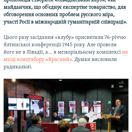
пропозиція створити «Лівадійський клуб», «як
майданчик, що об'єднує експертне товариство, для
обговорення основних проблем русского міра,
участі Росії в міжнародній гуманітарній співпраці».
Цього разу засідання «клубу» присвятили 76-річчю
Ялтинської конференції 1945 року. Але провели
його не в Лівадії, а... в меморіальному комплексі
на
місці концтабору «Красний»
. Думки висловили
радикальні.