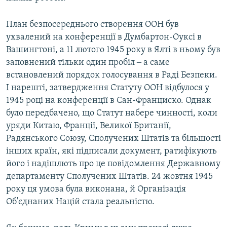
План безпосереднього створення ООН був
ухвалений на конференції в Думбартон-Оуксі в
Вашингтоні, а 11 лютого 1945 року в Ялті в ньому був
заповнений тільки один пробіл ‒ а саме
встановлений порядок голосування в Раді Безпеки.
І нарешті, затвердження Статуту ООН відбулося у
1945 році на конференції в Сан-Франциско. Однак
було передбачено, що Статут набере чинності, коли
уряди Китаю, Франції, Великої Британії,
Радянського Союзу, Сполучених Штатів та більшості
інших країн, які підписали документ, ратифікують
його і надішлють про це повідомлення Державному
департаменту Сполучених Штатів. 24 жовтня 1945
року ця умова була виконана, й Організація
Об'єднаних Націй стала реальністю.