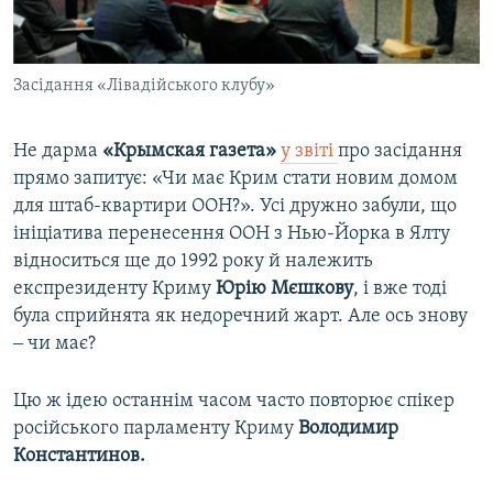
Засідання «Лівадійського клубу»
Не дарма
«Крымская газета»
у звіті
про засідання
прямо запитує: «Чи має Крим стати новим домом
для штаб-квартири ООН?». Усі дружно забули, що
ініціатива перенесення ООН з Нью-Йорка в Ялту
відноситься ще до 1992 року й належить
експрезиденту Криму
Юрію Мєшкову
, і вже тоді
була сприйнята як недоречний жарт. Але ось знову
‒ чи має?
Цю ж ідею останнім часом часто повторює спікер
російського парламенту Криму
Володимир
Константинов.