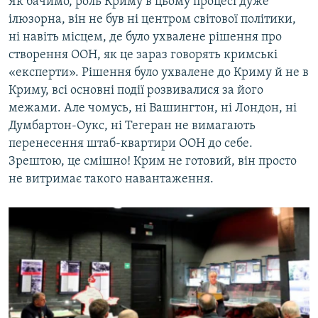
Як бачимо, роль Криму в цьому процесі дуже
ілюзорна, він не був ні центром світової політики,
ні навіть місцем, де було ухвалене рішення про
створення ООН, як це зараз говорять кримські
«експерти». Рішення було ухвалене до Криму й не в
Криму, всі основні події розвивалися за його
межами. Але чомусь, ні Вашингтон, ні Лондон, ні
Думбартон-Оукс, ні Тегеран не вимагають
перенесення штаб-квартири ООН до себе.
Зрештою, це смішно! Крим не готовий, він просто
не витримає такого навантаження.