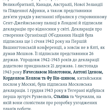
Великобританії, Канади, Австралії, Нової Зеландії
та Південної Африки, а також представники
дев'яти урядів у вигнанні зібралися у старовинному
Сент-Джеймському палаці в Лондоні й підписали
декларацію про відносини у світі. Декларація про
створення Організації Об'єднаних Націй була
підписана ще 1 січня 1942 року на Першій
Вашингтонській конференції, а зовсім не в Ялті, як
думав Мєшков. Її підписали представники 26
держав. Упродовж 1942-1945 років до декларації
додатково приєдналася 21 держава. 1 листопада
1943 року
В'ячеславом Молотовим, Антоні Іденом,
Корделлом Хеллом та Фу Бін-шяном
, китайським
послом у Москві, була підписана Московська
декларація. 1 грудня 1943 року в Тегерані відбулася
перша зустріч Рузвельта,
Сталіна
та Черчилля, на
якій вони сповістили про розробку узгоджених
планів роботи.