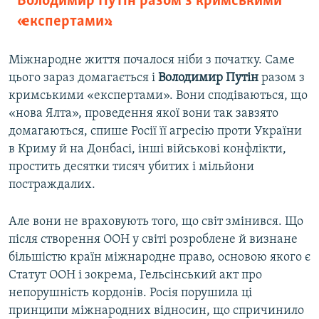
Володимир Путін разом з кримськими
«експертами».
Міжнародне життя почалося ніби з початку. Саме
цього зараз домагається і
Володимир Путін
разом з
кримськими «експертами». Вони сподіваються, що
«нова Ялта», проведення якої вони так завзято
домагаються, спише Росії її агресію проти України
в Криму й на Донбасі, інші військові конфлікти,
простить десятки тисяч убитих і мільйони
постраждалих.
Але вони не враховують того, що світ змінився. Що
після створення ООН у світі розроблене й визнане
більшістю країн міжнародне право, основою якого є
Статут ООН і зокрема, Гельсінський акт про
непорушність кордонів. Росія порушила ці
принципи міжнародних відносин, що спричинило