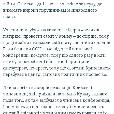
війни. Світ сьогодні ‒ це все частіше зал суду, де
виносять вироки порушникам міжнародного
права.
Учасники клубу «закликають лідерів «великої
п'ятірки» провести саміт у Криму ‒ по-перше, тому
що ці країни отримали свій статус постійних членів
Ради безпеки ООН саме під час Ялтинської
конференції, по-друге, тому що одного разу в Ялті
вже були розроблені ефективні принципи
світоустрою, по-третє, тому що сьогодні Крим також
перебуває в центрі світових політичних процесів».
Дивна логіка в авторів резолюції. Кримські
чиновники, які приїхали на землю Криму задовго
після того, як там відбулася Ялтинська конференція,
і не мають до неї жодного стосунку, виставляють
світовій спільноті умови й вимагають поваги до їх