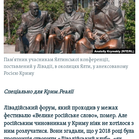
ВІДЕОУРОКИ «ELIFBE»
Русский
СВІДЧЕННЯ ОКУПАЦІЇ
Qırımtatar
УКРАЇНСЬКА ПРОБЛЕМА КРИМУ
ДОЛУЧАЙСЯ!
ІНФОГРАФІКА
Пам'ятник учасникам Ялтинської конференції,
поставлений у Лівадії, в околицях Ялти, у анексованому
Усі сайти RFE/RL
Росією Криму
Спеціально для Крим.Реалії
Лівадійський форум, який проходив у межах
фестивалю «Велике російське слово», помер. Але
російським чиновникам у Криму ніяк не хотілося з
ним розлучатися. Вони згадали, що у 2018 році була