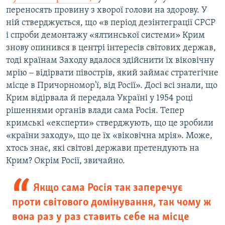
переносять провину з хворої голови на здорову. У
ній стверджується, що «в період дезінтеграції СРСР
і спроби демонтажу «ялтинської системи» Крим
знову опинився в центрі інтересів світових держав,
тоді країнам Заходу вдалося здійснити їх віковічну
мрію ‒ відірвати півострів, який займає стратегічне
місце в Причорномор'ї, від Росії». Досі всі знали, що
Крим відірвала й передала Україні у 1954 році
рішеннями органів влади сама Росія. Тепер
кримські «експерти» стверджують, що це зробили
«країни заходу», що це їх «віковічна мрія». Може,
хтось знає, які світові держави претендують на
Крим? Окрім Росії, звичайно.
Якщо сама Росія так заперечує
проти світового домінування, так чому ж
вона раз у раз ставить себе на місце