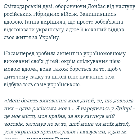
Світлодарській дузі, обороняючи Донбас від наступу
російських гібридних військ. Залишившись
вдовою, Ганна вирішила, що просто зобов’язана
відстоювати українську, адже її коханий віддав
своє життя за Україну.
Насамперед зробила акцент на україномовному
вихованні своїх дітей: окрім спілкування цією
мовою вдома, вона також бореться за те, щоб у
дитячому садку та школі їхнє навчання теж
відбувалось саме українською.
«Мені болить виховання моїх дітей, те, що довкола
них – одна російська мова… Я народилась у Дніпрі –
це моє місто, моя країна, за яку загинув мій
чоловік, загинув не за те, щоб мене чи моїх дітей,
усіх українців принижували і вказували, куди їм