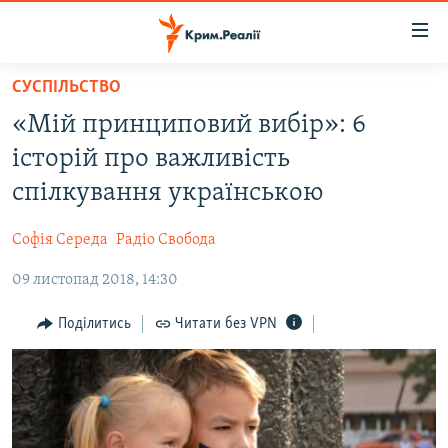
Доступність
посилання
Перейти
СУСПІЛЬСТВО
до
НОВИНИ
«Мій принциповий вибір»: 6
основного
ВОДА.КРИМ
матеріалу
історій про важливість
ВІДЕО ТА ФОТО
Перейти
спілкування українською
до
ПОЛІТИКА
основної
Софія Середа
Радіо Свобода
БЛОГИ
навігації
Перейти
09 листопад 2018, 14:30
ПОГЛЯД
до
ІНТЕРВ'Ю
Поділитись
Читати без VPN
пошуку
ВСЕ ЗА ДЕНЬ
СПЕЦПРОЕКТИ
ЯК ОБІЙТИ БЛОКУВАННЯ
ДЕПОРТАЦІЯ