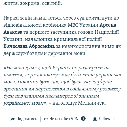
життя, зокрема, освітній.
Наразі ж він намагається через суд притягнути до
відповідальності керівника МВС України
Арсена
Авакова
та першого заступника голови Нацполіції
України, начальника кримінальної поліції
В’ячеслава
Аброськіна
за невикористання ними як
держслужбовцями державної мови.
«На мою думку, щоб Україну не роздирали на
шматки, державною тут має бути лише українська
мова. Повинно бути так, щоб будь-яке кар’єрне
зростання чи перспективи в соціальному розвитку
були пов'язаними насамперед зі знанням
української мови»
, – наголошує Мельничук.
Поділитись
Читати без VPN
Follow us