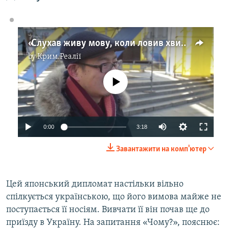
«Слухав живу мову, коли ловив хвилі Радіо Свобода» – Дайсуке Мінаміно
by
Крим.Реалії
No media source currently available
0:00
3:18
Завантажити на комп'ютер
​Цей японський дипломат настільки вільно
спілкується українською, що його вимова майже не
поступається її носіям. Вивчати її він почав ще до
приїзду в Україну. На запитання «Чому?», пояснює: