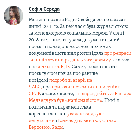
Софія Середа
Моя співпраця з Радіо Свобода розпочалася в
липні 2011-го. За цей час я була журналісткою
та менеджеркою соціальних мереж. У січні
2018-го я започаткувала документальний
проєкт і понад рік на основі архівних
документів щотижня розповідала
про репресії
та інші злочини радянського режиму
, а також
про
діяльність КДБ
. Саме у рамках цього
проєкту я розповіла про раніше
невідомі
подробиці аварії на
ЧАЕС,
про
пригоди іноземних шпигунів в
СРСР
, а також про те,
чи справді батько Віктора
Медведчука був «націоналістом»
. Нині я –
політична та парламенстька
кореспондентка:
уважно слідкую за
депутатами
і
їхньою діяльністю у стінах
Верховної Ради
.