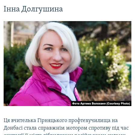
Інна Долгушина
Ця вчителька Гірняцького профтехучилища на
Донбасі стала справжнім мотором спротиву під час