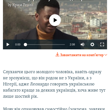
by
Крим.Реалії
No media source currently available
0:00
2:08
Завантажити на комп'ютер
Слухаючи цього молодого чоловіка, навіть одразу
не зрозумієш, що він родом не з України, а з
Нігерії, адже Леонардо говорить українською
набагато краще за деяких українців, хоча живе тут
лише шостий рік.
Мову він опановував самостійно (зокрема, завдяки