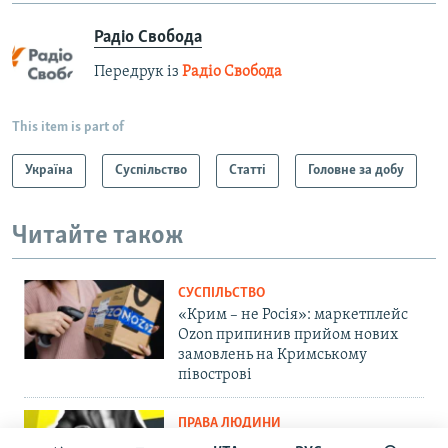
Радіо Свобода
Передрук із
Радіо Свобода
This item is part of
Україна
Суспільство
Статті
Головне за добу
Читайте також
СУСПІЛЬСТВО
«Крим – не Росія»: маркетплейс
Ozon припинив прийом нових
замовлень на Кримському
півострові
ПРАВА ЛЮДИНИ
Мить – і ти шпигун. Як у