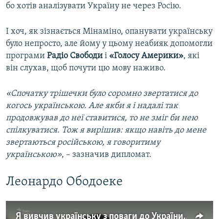
бо хотів аналізувати Україну не через Росію.
І хоч, як зізнається Мінаміно, опанувати українську
було непросто, але йому у цьому неабияк допомогли
програми
Радіо Свободи
і
«Голосу Америки»
, які
він слухав, щоб почути цю мову наживо.
«Спочатку трішечки було соромно звертатися до
когось українською. Але якби я і надалі так
продовжував до неї ставитися, то не зміг би нею
спілкуватися. Тож я вирішив: якщо навіть до мене
звертаються російською, я говоритиму
українською»
, – зазначив дипломат.
Леонардо Ободоеке
Я вивчив українську з поваги до України – Leo Mantis