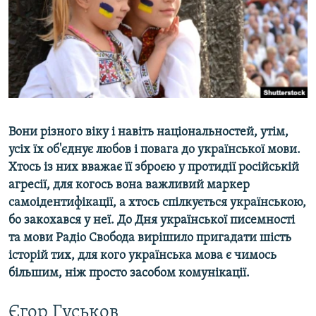
ВІДЕОУРОКИ «ELIFBE»
Русский
СВІДЧЕННЯ ОКУПАЦІЇ
Qırımtatar
УКРАЇНСЬКА ПРОБЛЕМА КРИМУ
ДОЛУЧАЙСЯ!
ІНФОГРАФІКА
Вони різного віку і навіть національностей, утім,
усіх їх об'єднує любов і повага до української мови.
Усі сайти RFE/RL
Хтось із них вважає її зброєю у протидії російській
агресії, для когось вона важливий маркер
самоідентифікації, а хтось спілкується українською,
бо закохався у неї. До Дня української писемності
та мови Радіо Свобода вирішило пригадати шість
історій тих, для кого українська мова є чимось
більшим, ніж просто засобом комунікації.
Єгор Гуськов