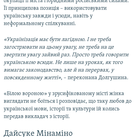
окупації її міста гібридними російськими силами.
Її принципова позиція – використовувати
українську завжди і усюди, навіть у
неформальному спілкуванні.
«Українізація має бути лагідною. І не треба
загострювати на цьому увагу, не треба на це
звертати увагу зайвий раз. Просто треба говорити
українською всюди. Не лише на уроках, як того
вимагає законодавство, але й на перервах, у
повсякденному житті»
, – переконана Долгушина.
«Білою вороною» у зрусифікованому місті жінка
виглядати не боїться і розповідає, що таку любов до
української мови, історії та культури їй колись
передав викладач з історії.
Дайсуке Мінаміно