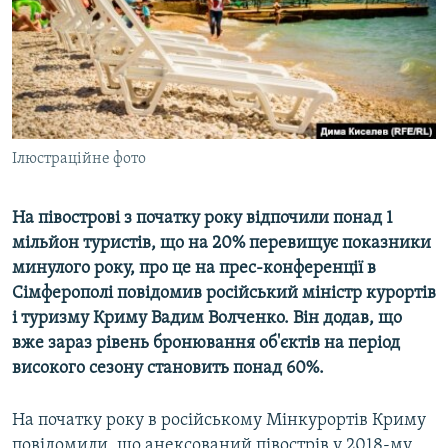
ВІДЕОУРОКИ «ELIFBE»
Русский
СВІДЧЕННЯ ОКУПАЦІЇ
Qırımtatar
УКРАЇНСЬКА ПРОБЛЕМА КРИМУ
ДОЛУЧАЙСЯ!
ІНФОГРАФІКА
Ілюстраційне фото
На півострові з початку року відпочили понад 1
Усі сайти RFE/RL
мільйон туристів, що на 20% перевищує показники
минулого року, про це на прес-конференції в
Сімферополі повідомив російський міністр курортів
і туризму Криму Вадим Волченко. Він додав, що
вже зараз рівень бронювання об'єктів на період
високого сезону становить понад 60%.
На початку року в російському Мінкурортів Криму
повідомили, що анексований півострів у 2018-му