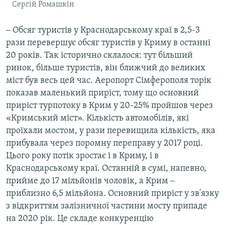
Сергій Ромашкін
‒ Обсяг туристів у Краснодарському краї в 2,5-3
рази перевершує обсяг туристів у Криму в останні
20 років. Так історично склалося: тут більший
ринок, більше туристів, він ближчий до великих
міст був весь цей час. Аеропорт Сімферополя торік
показав маленький приріст, тому що основний
приріст турпотоку в Крим у 20-25% пройшов через
«Кримський міст». Кількість автомобілів, які
проїхали мостом, у рази перевищила кількість, яка
прибувала через поромну переправу у 2017 році.
Цього року потік зростає і в Криму, і в
Краснодарському краї. Останній в сумі, напевно,
прийме до 17 мільйонів чоловік, а Крим ‒
приблизно 6,5 мільйона. Основний приріст у зв'язку
з відкриттям залізничної частини мосту припаде
на 2020 рік. Це складе конкуренцію