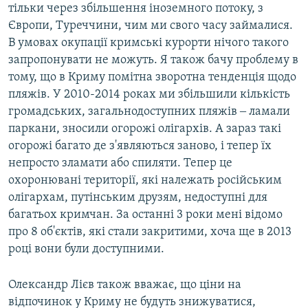
тільки через збільшення іноземного потоку, з
Європи, Туреччини, чим ми свого часу займалися.
В умовах окупації кримські курорти нічого такого
запропонувати не можуть. Я також бачу проблему в
тому, що в Криму помітна зворотна тенденція щодо
пляжів. У 2010-2014 роках ми збільшили кількість
громадських, загальнодоступних пляжів ‒ ламали
паркани, зносили огорожі олігархів. А зараз такі
огорожі багато де з'являються заново, і тепер їх
непросто зламати або спиляти. Тепер це
охоронювані території, які належать російським
олігархам, путінським друзям, недоступні для
багатьох кримчан. За останні 3 роки мені відомо
про 8 об'єктів, які стали закритими, хоча ще в 2013
році вони були доступними.
Олександр Лієв також вважає, що ціни на
відпочинок у Криму не будуть знижуватися,