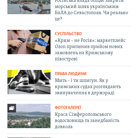
Російська влада обіцяє закрити
морський шлях українським
БпЛА до Севастополя. Чи реально
це?
СУСПІЛЬСТВО
«Крим – не Росія»: маркетплейс
Ozon припинив прийом нових
замовлень на Кримському
півострові
ПРАВА ЛЮДИНИ
Мить – і ти шпигун. Як у
кримських судах розглядають
звинувачення в держзраді
ФОТОГАЛЕРЕЇ
Краса Сімферопольського
водосховища та занедбаність
довкола