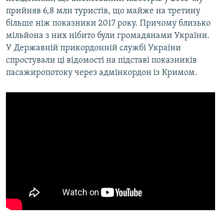
прийняв 6,8 млн туристів, що майже на третину
більше ніж показники 2017 року. Причому близько
мільйона з них нібито були громадянами України.
У Державній прикордонній службі України
спростували ці відомості на підставі показників
пасажиропотоку через адмінкордон із Кримом.