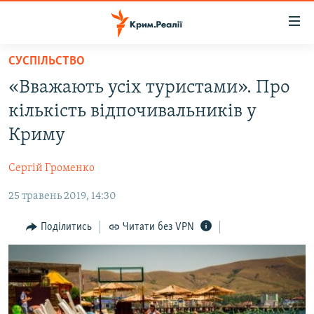
Доступність
посилання
Перейти
СУСПІЛЬСТВО
до
НОВИНИ
«Вважають усіх туристами». Про
основного
ВОДА.КРИМ
матеріалу
кількість відпочивальників у
ВІДЕО ТА ФОТО
Перейти
Криму
до
ПОЛІТИКА
основної
Сергій Громенко
БЛОГИ
навігації
Перейти
25 травень 2019, 14:30
ПОГЛЯД
до
ІНТЕРВ'Ю
Поділитись
Читати без VPN
пошуку
ВСЕ ЗА ДЕНЬ
СПЕЦПРОЕКТИ
ЯК ОБІЙТИ БЛОКУВАННЯ
ДЕПОРТАЦІЯ