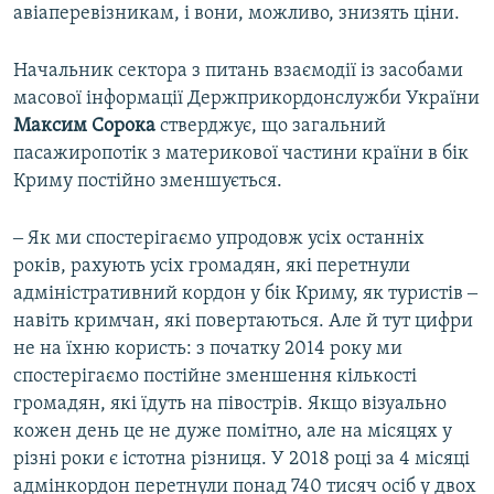
авіаперевізникам, і вони, можливо, знизять ціни.
Начальник сектора з питань взаємодії із засобами
масової інформації Держприкордонслужби України
Максим Сорока
стверджує, що загальний
пасажиропотік з материкової частини країни в бік
Криму постійно зменшується.
‒ Як ми спостерігаємо упродовж усіх останніх
років, рахують усіх громадян, які перетнули
адміністративний кордон у бік Криму, як туристів ‒
навіть кримчан, які повертаються. Але й тут цифри
не на їхню користь: з початку 2014 року ми
спостерігаємо постійне зменшення кількості
громадян, які їдуть на півострів. Якщо візуально
кожен день це не дуже помітно, але на місяцях у
різні роки є істотна різниця. У 2018 році за 4 місяці
адмінкордон перетнули понад 740 тисяч осіб у двох