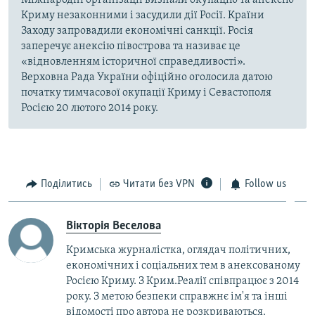
Міжнародні організації визнали окупацію та анексію
Криму незаконними і засудили дії Росії. Країни
Заходу запровадили економічні санкції. Росія
заперечує анексію півострова та називає це
«відновленням історичної справедливості».
Верховна Рада України офіційно оголосила датою
початку тимчасової окупації Криму і Севастополя
Росією 20 лютого 2014 року.
Поділитись
Читати без VPN
Follow us
Вікторія Веселова
Кримська журналістка, оглядач політичних,
економічних і соціальних тем в анексованому
Росією Криму. З Крим.Реалії співпрацює з 2014
року. З метою безпеки справжнє ім'я та інші
відомості про автора не розкриваються.