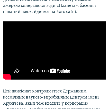
джерело мінеральної води «Планета», басейн і
піщаний пляж, йдеться на його сайті.
Цей пансіонат контролюється Державним
космічним науково-виробничим Центром імені
Хрунічева, який теж входить у корпорацію