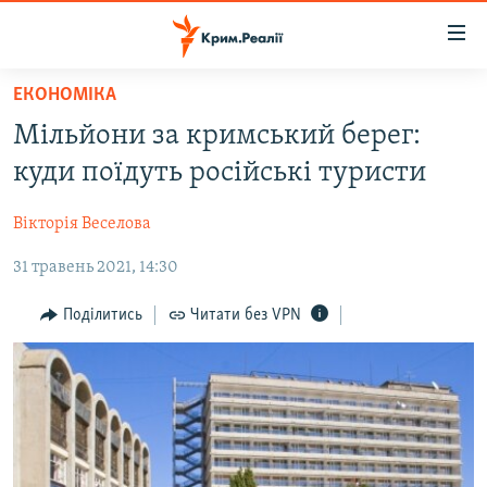
Доступність
посилання
Перейти
ЕКОНОМІКА
до
НОВИНИ
Мільйони за кримський берег:
основного
ВОДА.КРИМ
матеріалу
куди поїдуть російські туристи
ВІДЕО ТА ФОТО
Перейти
до
Вікторія Веселова
ПОЛІТИКА
основної
31 травень 2021, 14:30
БЛОГИ
навігації
Перейти
ПОГЛЯД
Поділитись
Читати без VPN
до
ІНТЕРВ'Ю
пошуку
ВСЕ ЗА ДЕНЬ
СПЕЦПРОЕКТИ
ЯК ОБІЙТИ БЛОКУВАННЯ
ДЕПОРТАЦІЯ