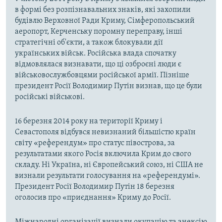
в формі без розпізнавальних знаків, які захопили
будівлю Верховної Ради Криму, Сімферопольський
аеропорт, Керченську поромну переправу, інші
стратегічні об'єкти, а також блокували дії
українських військ. Російська влада спочатку
відмовлялася визнавати, що ці озброєні люди є
військовослужбовцями російської армії. Пізніше
президент Росії Володимир Путін визнав, що це були
російські військові.
16 березня 2014 року на території Криму і
Севастополя відбувся невизнаний більшістю країн
світу «референдум» про статус півострова, за
результатами якого Росія включила Крим до свого
складу. Ні Україна, ні Європейський союз, ні США не
визнали результати голосування на «референдумі».
Президент Росії Володимир Путін 18 березня
оголосив про «приєднання» Криму до Росії.