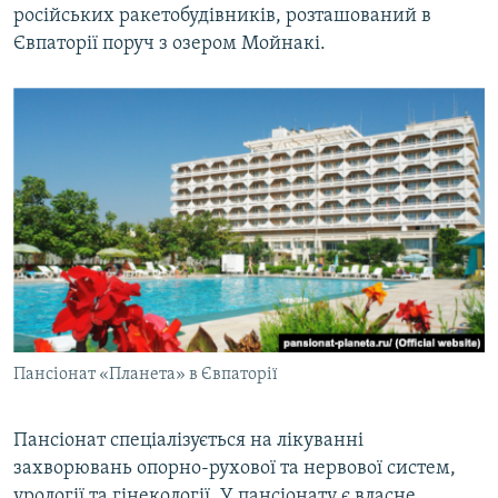
російських ракетобудівників, розташований в
Євпаторії поруч з озером Мойнакі.
Пансіонат «Планета» в Євпаторії
Пансіонат спеціалізується на лікуванні
захворювань опорно-рухової та нервової систем,
урології та гінекології. У пансіонату є власне