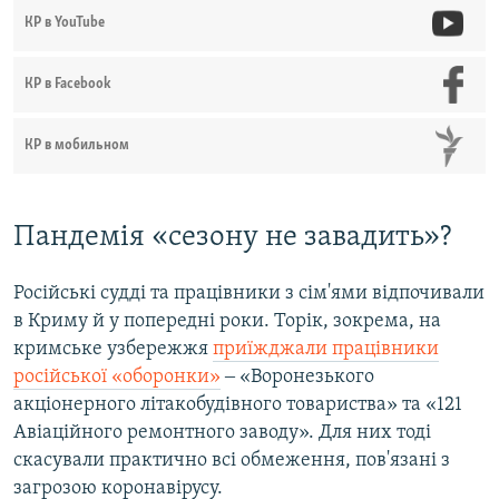
КР в YouTube
КР в Facebook
КР в мобильном
Пандемія «сезону не завадить»?
Російські судді та працівники з сім'ями відпочивали
в Криму й у попередні роки. Торік, зокрема, на
кримське узбережжя
приїжджали працівники
російської «оборонки»
‒ «Воронезького
акціонерного літакобудівного товариства» та «121
Авіаційного ремонтного заводу». Для них тоді
скасували практично всі обмеження, пов'язані з
загрозою коронавірусу.