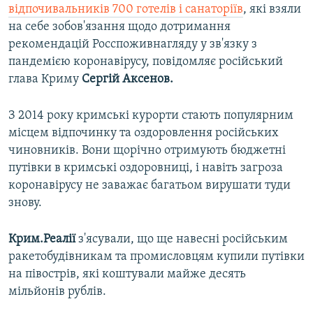
відпочивальників 700 готелів і санаторіїв
, які взяли
на себе зобов'язання щодо дотримання
рекомендацій Росспоживнагляду у зв'язку з
пандемією коронавірусу, повідомляє російський
глава Криму
Сергій Аксенов.
З 2014 року кримські курорти стають популярним
місцем відпочинку та оздоровлення російських
чиновників. Вони щорічно отримують бюджетні
путівки в кримські оздоровниці, і навіть загроза
коронавірусу не заважає багатьом вирушати туди
знову.
Крим.Реалії
з'ясували, що ще навесні російським
ракетобудівникам та промисловцям купили путівки
на півострів, які коштували майже десять
мільйонів рублів.