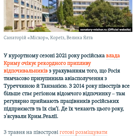
ВІДЕОУРОКИ «ELIFBE»
Русский
СВІДЧЕННЯ ОКУПАЦІЇ
Qırımtatar
УКРАЇНСЬКА ПРОБЛЕМА КРИМУ
ДОЛУЧАЙСЯ!
Санаторій «Місхор», Кореїз, Велика Ялта
ІНФОГРАФІКА
У курортному сезоні 2021 року російська
влада
Криму очікує рекордного припливу
Усі сайти RFE/RL
відпочивальників
з урахуванням того, що Росія
тимчасово призупинила авіасполучення з
Туреччиною й Танзанією. З 2014 року півострів все
більше стає регіоном відомчого відпочинку ‒ там
регулярно приймають працівників російських
підприємств та їх сім'ї. Де їх чекають цього року,
з'ясували Крим.Реалії.
З травня на півострові
готові розміщувати