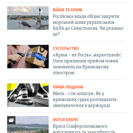
ВІЙНА ТА КРИМ
Російська влада обіцяє закрити
морський шлях українським
БпЛА до Севастополя. Чи реально
це?
СУСПІЛЬСТВО
«Крим – не Росія»: маркетплейс
Ozon припинив прийом нових
замовлень на Кримському
півострові
ПРАВА ЛЮДИНИ
Мить – і ти шпигун. Як у
кримських судах розглядають
звинувачення в держзраді
ФОТОГАЛЕРЕЇ
Краса Сімферопольського
водосховища та занедбаність