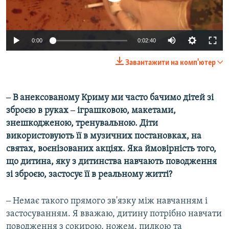
0:00
0:02:40
Завантажити на комп'ютер
‒ В анексованому Криму ми часто бачимо дітей зі
зброєю в руках ‒ іграшковою, макетами,
знешкодженою, тренувальною. Діти
використовують її в музичних постановках, на
святах, воєнізованих акціях. Яка ймовірність того,
що дитина, яку з дитинства навчають поводження
зі зброєю, застосує її в реальному житті?
‒ Немає такого прямого зв'язку між навчанням і
застосуванням. Я вважаю, дитину потрібно навчати
поводження з сокирою, ножем, пилкою та