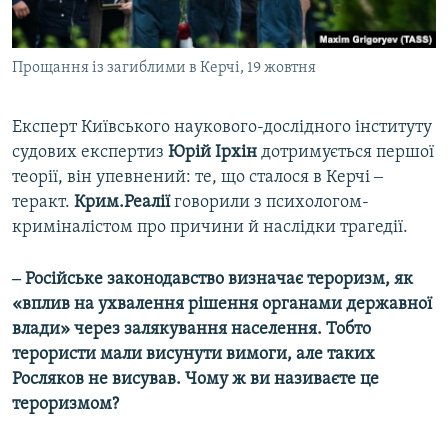
Прощання із загиблими в Керчі, 19 жовтня
Експерт Київського наукового-дослідного інституту
судових експертиз
Юрій Ірхін
дотримується першої
теорії, він упевнений: те, що сталося в Керчі ‒
теракт.
Крим.Реалії
говорили з психологом-
криміналістом про причини й наслідки трагедії.
‒ Російське законодавство визначає тероризм, як
«вплив на ухвалення рішення органами державної
влади» через залякування населення. Тобто
терористи мали висунути вимоги, але таких
Росляков не висував. Чому ж ви називаєте це
тероризмом?