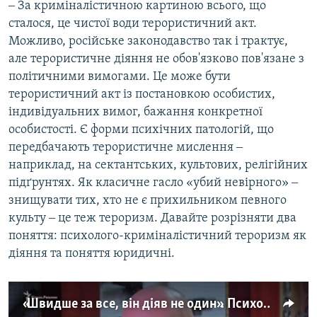
‒ За криміналістичною картиною всього, що
сталося, це чистої води терористичний акт.
Можливо, російське законодавство так і трактує,
але терористичне діяння не обов'язково пов'язане з
політичними вимогами. Це може бути
терористичний акт із постановкою особистих,
індивідуальних вимог, бажання конкретної
особистості. Є форми психічних патологій, що
передбачають терористичне мислення ‒
наприклад, на сектантських, культових, релігійних
підґрунтях. Як класичне гасло «убий невірного» ‒
знищувати тих, хто не є прихильником певного
культу ‒ це теж тероризм. Давайте розрізняти два
поняття: психолого-криміналістичний тероризм як
діяння та поняття юридичні.
«Швидше за все, він діяв не один». Психолог-криміналіст про трагедію в Керчі (відео)