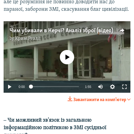
але це розуміння не повинно доводити нас до
параної, заборони ЗМІ, скасування благ цивілізації.
Чим убивали в Керчі? Аналіз зброї (відео)
by
Крим.Реалії
No media source currently available
0:00
1:55
Завантажити на комп'ютер
‒ Чи можливий зв'язок із загальною
інформаційною політикою в ЗМІ сусідньої