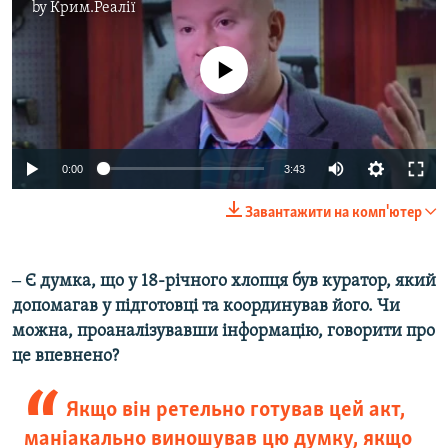
by
Крим.Реалії
No media source currently available
0:00
3:43
Завантажити на комп'ютер
​‒ Є думка, що у 18-річного хлопця був куратор, який
допомагав у підготовці та координував його. Чи
можна, проаналізувавши інформацію, говорити про
це впевнено?
Якщо він ретельно готував цей акт,
маніакально виношував цю думку, якщо