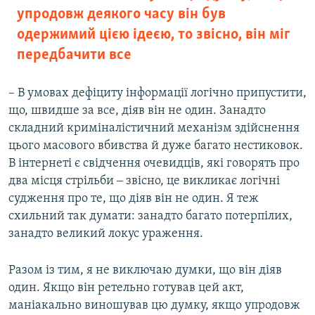
упродовж деякого часу він був
одержимий цією ідеєю, то звісно, він міг
передбачити все
– В умовах дефіциту інформації логічно припустити,
що, швидше за все, діяв він не один. Занадто
складний криміналістичний механізм здійснення
цього масового вбивства й дуже багато нестиковок.
В інтернеті є свідчення очевидців, які говорять про
два місця стрільби ‒ звісно, це викликає логічні
судження про те, що діяв він не один. Я теж
схильний так думати: занадто багато потерпілих,
занадто великий локус ураження.
Разом із тим, я не виключаю думки, що він діяв
один. Якщо він ретельно готував цей акт,
маніакально виношував цю думку, якщо упродовж