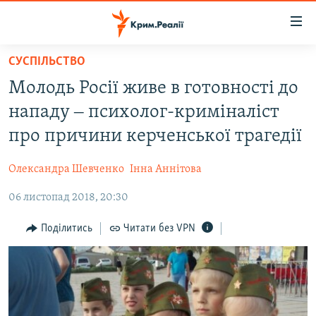
Доступність
посилання
Перейти
СУСПІЛЬСТВО
до
НОВИНИ
Молодь Росії живе в готовності до
основного
ВОДА.КРИМ
матеріалу
нападу ‒ психолог-криміналіст
ВІДЕО ТА ФОТО
Перейти
про причини керченської трагедії
до
ПОЛІТИКА
основної
Олександра Шевченко
Інна Аннітова
БЛОГИ
навігації
Перейти
06 листопад 2018, 20:30
ПОГЛЯД
до
ІНТЕРВ'Ю
Поділитись
Читати без VPN
пошуку
ВСЕ ЗА ДЕНЬ
СПЕЦПРОЕКТИ
ЯК ОБІЙТИ БЛОКУВАННЯ
ДЕПОРТАЦІЯ