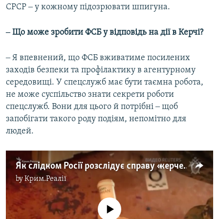
СРСР ‒ у кожному підозрювати шпигуна.
‒ Що може зробити ФСБ у відповідь на дії в Керчі?
‒ Я впевнений, що ФСБ вживатиме посилених
заходів безпеки та профілактику в агентурному
середовищі. У спецслужб має бути таємна робота,
не може суспільство знати секрети роботи
спецслужб. Вони для цього й потрібні ‒ щоб
запобігати такого роду подіям, непомітно для
людей.
Як слідком Росії розслідує справу «керченського стрілка» (відео)
by
Крим.Реалії
No media source currently available