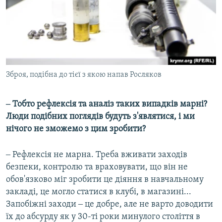
Зброя, подібна до тієї з якою напав Росляков
‒ Тобто рефлексія та аналіз таких випадків марні?
Люди подібних поглядів будуть з'являтися, і ми
нічого не зможемо з цим зробити?
‒ Рефлексія не марна. Треба вживати заходів
безпеки, контролю та враховувати, що він не
обов'язково міг зробити це діяння в навчальному
закладі, це могло статися в клубі, в магазині...
Запобіжні заходи ‒ це добре, але не варто доводити
їх до абсурду як у 30-ті роки минулого століття в