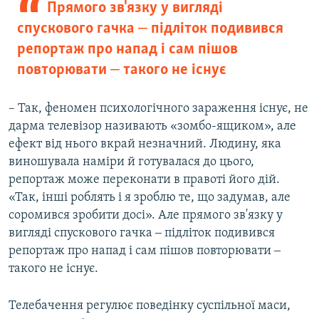
Прямого зв'язку у вигляді
спускового гачка ‒ підліток подивився
репортаж про напад і сам пішов
повторювати ‒ такого не існує
– Так, феномен психологічного зараження існує, не
дарма телевізор називають «зомбо-ящиком», але
ефект від нього вкрай незначний. Людину, яка
виношувала наміри й готувалася до цього,
репортаж може переконати в правоті його дій.
«Так, інші роблять і я зроблю те, що задумав, але
соромився зробити досі». Але прямого зв'язку у
вигляді спускового гачка ‒ підліток подивився
репортаж про напад і сам пішов повторювати ‒
такого не існує.
Телебачення регулює поведінку суспільної маси,