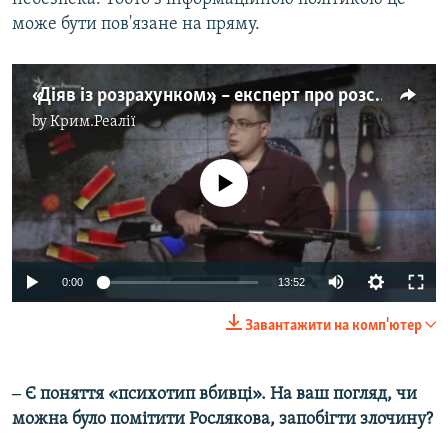
може бути пов'язане на пряму.
«Діяв із розрахунком», – експерт про розстріл у Керчі (відео)
by
Крим.Реалії
No media source currently available
0:00
13:52
Завантажити на комп'ютер
​‒ Є поняття «психотип вбивці». На ваш погляд, чи
можна було помітити Рослякова, запобігти злочину?