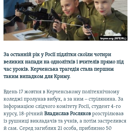
ВІДЕОУРОКИ «ELIFBE»
Русский
СВІДЧЕННЯ ОКУПАЦІЇ
Qırımtatar
УКРАЇНСЬКА ПРОБЛЕМА КРИМУ
ДОЛУЧАЙСЯ!
ІНФОГРАФІКА
За останній рік у Росії підлітки скоїли чотири
великих напади на однолітків і вчителів прямо під
Усі сайти RFE/RL
час уроків. Керченська трагедія стала першим
таким випадком для Криму.
Вдень 17 жовтня в Керченському політехнічному
коледжі пролунав вибух, а за ним ‒ стрілянина. За
інформацією слідчого комітету Росії, студент 4-го
курсу, 18-річний
Владислав Росляков
розстрілював
із рушниці викладачів та учнів, а потім застрелився
й сам. Серед загиблих 21 особа, приблизно 50