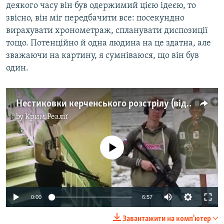
деякого часу він був одержимий цією ідеєю, то
звісно, він міг передбачити все: посекундно
вирахувати хронометраж, спланувати диспозиції
тощо. Потенційно й одна людина на це здатна, але
зважаючи на картину, я сумніваюся, що він був
один.
Нестиковки керченського розстрілу (відео)
by
Крим.Реалії
No media source currently available
0:00
6:57
Завантажити на комп'ютер