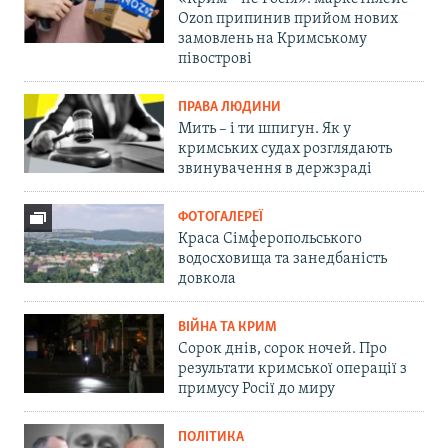
Ozon припинив прийом нових
замовлень на Кримському
півострові
ПРАВА ЛЮДИНИ
Мить – і ти шпигун. Як у
кримських судах розглядають
звинувачення в держзраді
ФОТОГАЛЕРЕЇ
Краса Сімферопольського
водосховища та занедбаність
довкола
ВІЙНА ТА КРИМ
Сорок днів, сорок ночей. Про
результати кримської операції з
примусу Росії до миру
ПОЛІТИКА