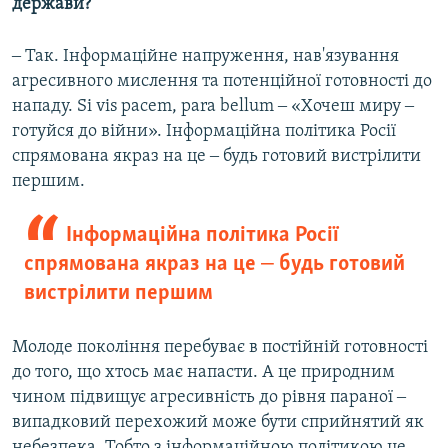
держави?
‒ Так. Інформаційне напруження, нав'язування
агресивного мислення та потенційної готовності до
нападу. Si vis pacem, para bellum ‒ «Хочеш миру ‒
готуйся до війни». Інформаційна політика Росії
спрямована якраз на це ‒ будь готовий вистрілити
першим.
Інформаційна політика Росії
спрямована якраз на це ‒ будь готовий
вистрілити першим
Молоде покоління перебуває в постійній готовності
до того, що хтось має напасти. А це природним
чином підвищує агресивність до рівня параної ‒
випадковий перехожий може бути сприйнятий як
небезпека. Тобто з інформаційною політикою це