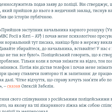
щеннослужитель подав заяву до поліції. Він стверджує, 
, який прийшов до нього в медичний заклад, тиснув на
обив цю історію публічною.
«Прийшов заступник начальника карного розшуку (Уп
МВС Росії в Ялті ‒
КР
) і почав мене психологічно пресува
ви нормальний тут писака, навіщо було в мережу викл
Давайте збирайтеся, до начальника, вставайте! У нас є
що не так все було!». Поліцейський говорить, що я ство
проблеми. Тільки коли я почав знімати на відео, тон по
змінився. Потім він дістав телефон і почав мене знімати
при цьому ставлячи повторно ті ж запитання: де працює
ак далі. Чітке відчуття, що справу хочуть зам'яти або п
», ‒
сказав
Олексій Забєлін.
ення свого спілкування з російськими поліцейськими 
ото, на якому на тлі лікарняного ліжка між собою спіл
 поліції та медперсонал.