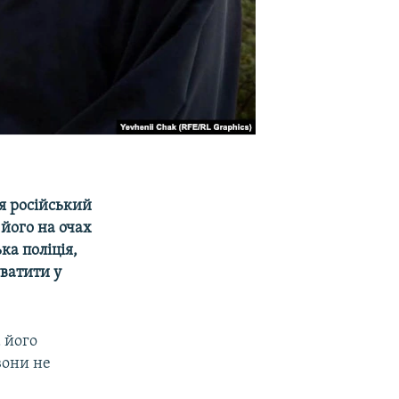
я російський
 його на очах
ка поліція,
ватити у
а його
вони не