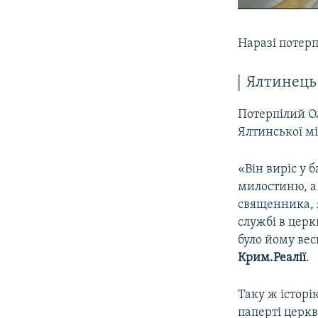
Наразі потер
Ялтинець
Потерпілий Ол
Ялтинської м
«Він виріс у б
милостиню, а 
священника, я
службі в церк
було йому вес
Крим.Реалії
.
Таку ж історі
паперті церк