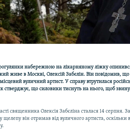
 прогулянки набережною на лікарняному ліжку опинивс
ий живе в Москві, Олексій Забєлін. Він повідомив, що
 місцевий вуличний артист. У справу втрутилася російсь
к стверджує, що силовики тиснуть на нього, щоб звину
асті священника Олексія Забєліна сталася 14 серпня. З
 у щелепу він отримав від вуличного артиста, оскільки 
у.