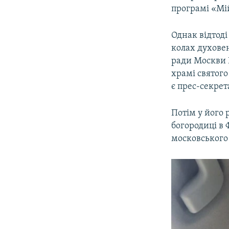
програмі «Мій
Однак відтоді
колах духовен
ради Москви 
храмі святого
є прес-секре
Потім у його
богородиці в 
московського