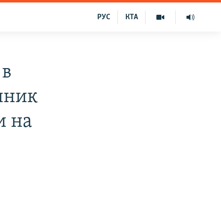
РУС
КТА
 в
нник
и на