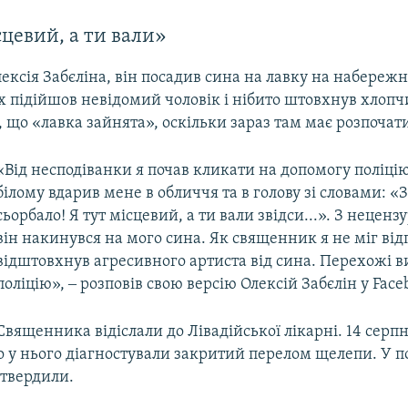
сцевий, а ти вали»
ексія Забєліна, він посадив сина на лавку на набережн
х підійшов невідомий чоловік і нібито штовхнув хлопч
що «лавка зайнята», оскільки зараз там має розпочати
«Від несподіванки я почав кликати на допомогу поліцію
білому вдарив мене в обличчя та в голову зі словами: 
сьорбало! Я тут місцевий, а ти вали звідси...». З неце
він накинувся на мого сина. Як священник я не міг відп
відштовхнув агресивного артиста від сина. Перехожі 
поліцію», ‒ розповів свою версію Олексій Забєлін у Face
Священника відіслали до Лівадійської лікарні. 14 серпн
о у нього діагностували закритий перелом щелепи. У по
дтвердили.