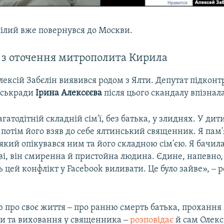
пілий вже повернувся до Москви.
 з оточення митрополита Кирила
ексій Забєлін виявився родом з Ялти. Депутат підконтр
іськради
Ірина
Алексєєва
після цього скандалу впізнала
агатодітній складній сім'ї, без батька, у злиднях. У ди
потім його взяв до себе ялтинський священник. Я пам'
кий опікувався ним та його складною сім'єю. Я бачила
ві, він смиренна й пристойна людина. Єдине, напевно,
ь цей конфлікт у Facebook виливати. Це було зайве», ‒ 
ю про своє життя ‒ про ранню смерть батька, прохання
ви та виховання у священника ‒
розповідає
й сам Олекс