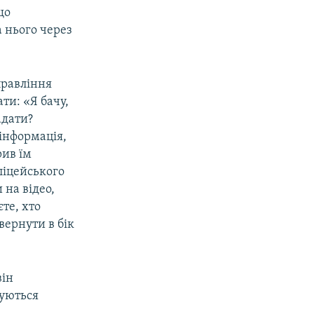
що
 нього через
равління
ти: «Я бачу,
адати?
 інформація,
рив їм
ліцейського
 на відео,
те, хто
овернути в бік
він
куються