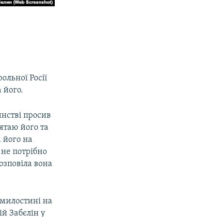
ольної Росії
 його.
тинстві просив
ятаю його та
 його на
 не потрібно
розповіла вона
 милостині на
ій Забєлін у