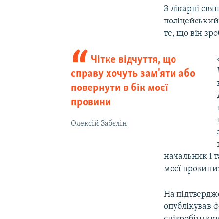
З лікарні свя
поліцейський
те, що він зр
Чітке відчуття, що
справу хочуть зам'яти або
повернути в бік моєї
провини
Олексій Забєлін
начальник і т
моєї провини
На підтвердж
опублікував ф
співробітники