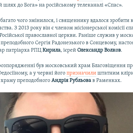
 шлях до Бога» на російському телеканалі «Спас».
 багато чого змінилося, і священнику вдалося зробити к
ства. З 2013 року він є членом місіонерської комісії єп
Російської православної церкви. Раніше служив у мос
 преподобного Сергія Радонезького в Сонцевому, насто
тар патріарха РПЦ
Кирила
, ієрей
Олександр Волков
.
 розпорядженні був московський храм Благовіщення пр
Федосіїному, а у червні його
призначили
штатним клір
 храму преподобного
Андрія Рубльова
в Раменках.