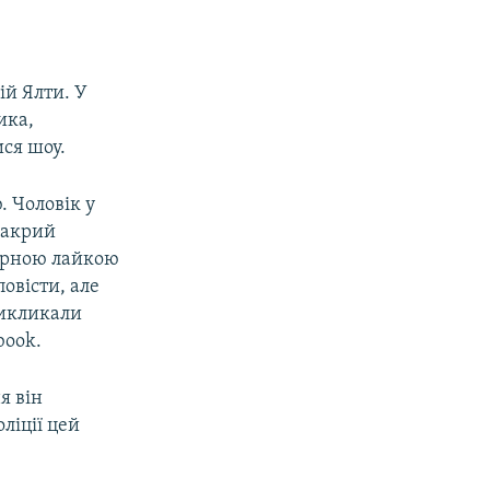
ій Ялти. У
ика,
ся шоу.
. Чоловік у
«Закрий
нзурною лайкою
овісти, але
викликали
book.
я він
ліції цей