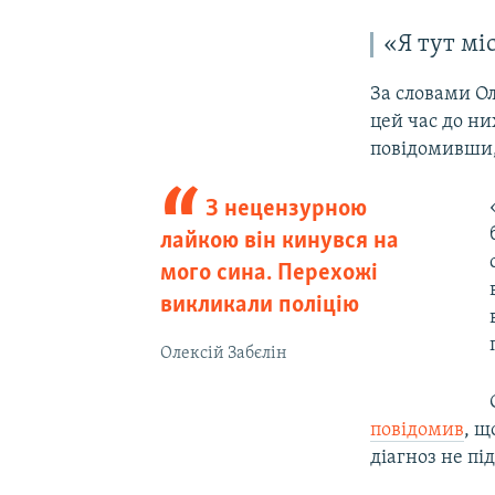
«Я тут мі
За словами Ол
цей час до ни
повідомивши, 
З нецензурною
лайкою він кинувся на
мого сина. Перехожі
викликали поліцію
Олексій Забєлін
повідомив
, щ
діагноз не пі