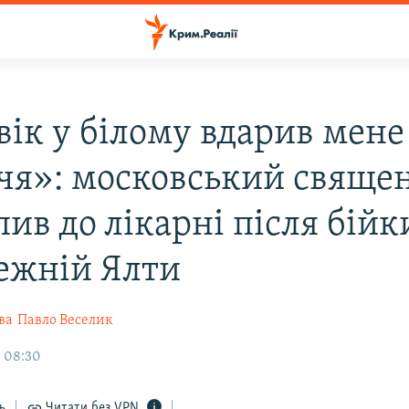
вік у білому вдарив мене
чя»: московський свяще
ив до лікарні після бійк
ежній Ялти
ва
Павло Веселик
, 08:30
ь
Читати без VPN