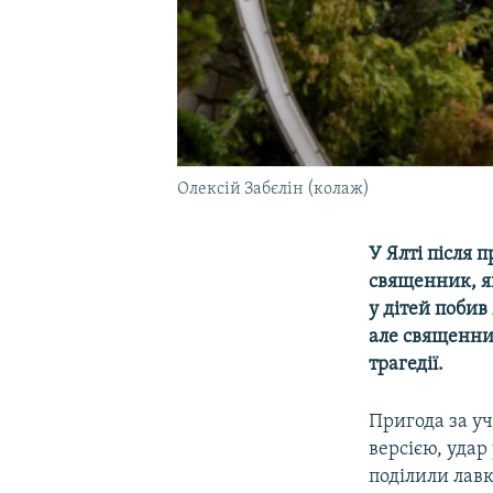
Олексій Забєлін (колаж)
У Ялті після
священник, як
у дітей побив
але священни
трагедії.
Пригода за уч
версією, удар
поділили лавк