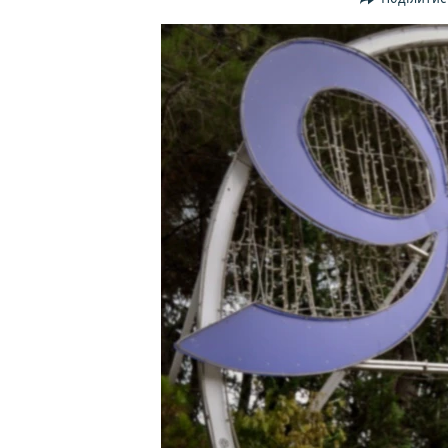
ВІДЕОУРОКИ «ELIFBE»
СВІДЧЕННЯ ОКУПАЦІЇ
УКРАЇНСЬКА ПРОБЛЕМА КРИМУ
ІНФОГРАФІКА