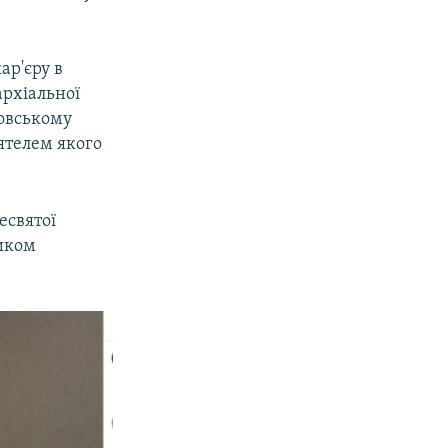
ар'єру в
архіальної
ковському
ятелем якого
есвятої
иком