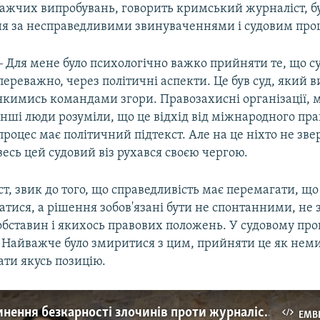
ажчих випробувань, говорить кримський журналіст, бу
я за несправедливими звинуваченнями і судовим про
‒ Для мене було психологічно важко прийняти те, що су
переважно, через політичні аспекти. Це був суд, який 
якимись командами згори. Правозахисні організації, м
інші люди розуміли, що це відхід від міжнародного пра
процес має політичний підтекст. Але на це ніхто не звер
весь цей судовий віз рухався своєю чергою.
ст, звик до того, що справедливість має перемагати, щ
тися, а рішення зобов'язані бути не спонтанними, не 
обставин і якихось правових положень. У судовому про
. Найважче було змиритися з цим, прийняти це як неми
ати якусь позицію.
День припинення безкарності злочинів проти журналістів. Історія Миколи Семени (відео)
EMB