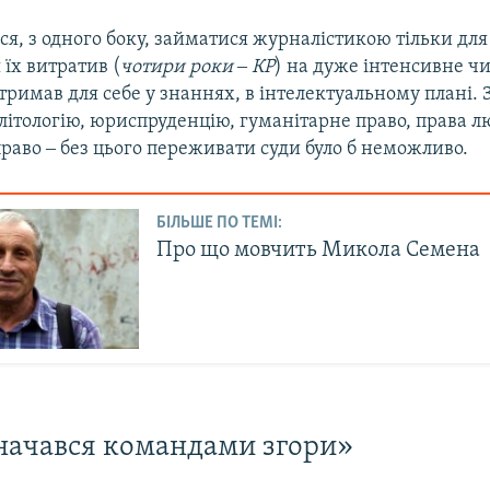
ся, з одного боку, займатися журналістикою тільки для 
 їх витратив (
чотири роки ‒ КР
) на дуже інтенсивне ч
тримав для себе у знаннях, в інтелектуальному плані. 
олітологію, юриспруденцію, гуманітарне право, права 
раво ‒ без цього переживати суди було б неможливо.
БІЛЬШЕ ПО ТЕМІ:
Про що мовчить Микола Семена
начався командами згори»