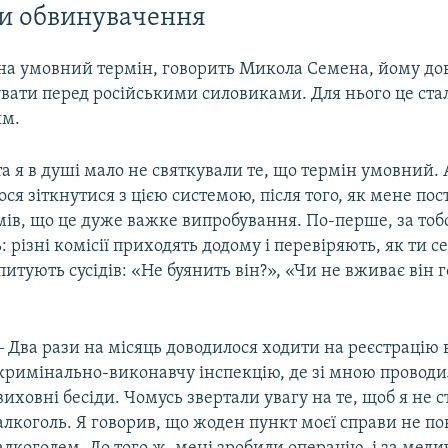
и обвинувачення
а умовний термін, говорить Микола Семена, йому до
тувати перед російськими силовиками. Для нього це ст
ям.
та я в душі мало не святкували те, що термін умовний. 
ося зіткнутися з цією системою, після того, як мене по
умів, що це дуже важке випробування. По-перше, за то
: різні комісії приходять додому і перевіряють, як ти 
итують сусідів: «Не буянить він?», «Чи не вживає він г
‒ Два рази на місяць доводилося ходити на реєстрацію 
кримінально-виконавчу інспекцію, де зі мною проводил
виховні бесіди. Чомусь звертали увагу на те, щоб я не 
алкоголь. Я говорив, що жоден пункт моєї справи не по