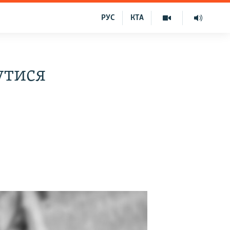
РУС
КТА
утися