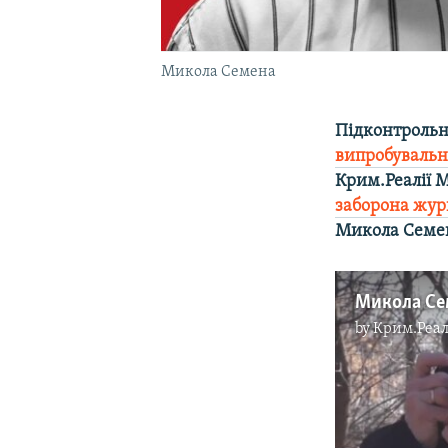
Микола Семена
Підконтрольн
випробувальн
Крим.Реалії 
заборона жур
Микола Семен
by
Крим.Реал