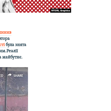
пинив
втора
сті
була знята
рим.Реалії
а майбутнє.
ED
SHARE