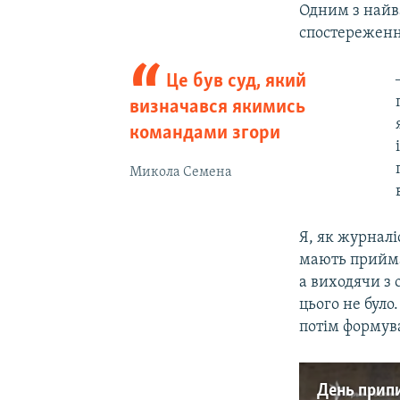
Одним з найв
спостереженн
Це був суд, який
визначався якимись
командами згори
Микола Семена
Я, як журналі
мають прийма
а виходячи з 
цього не було
потім формув