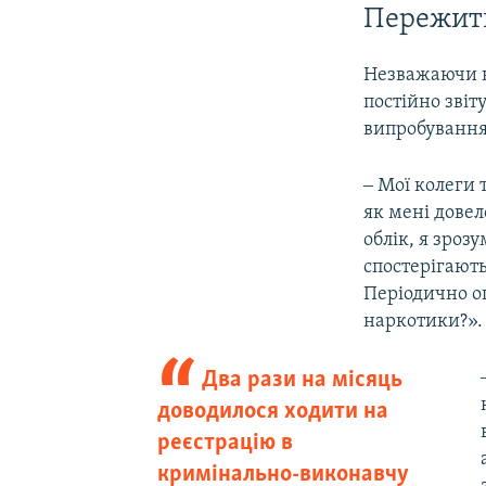
Пережит
Незважаючи н
постійно зві
випробуванн
‒ Мої колеги 
як мені довел
облік, я зроз
спостерігають
Періодично оп
наркотики?».
Два рази на місяць
доводилося ходити на
реєстрацію в
кримінально-виконавчу