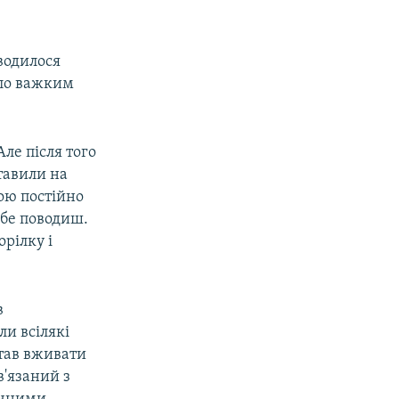
водилося
ало важким
px
width
Але після того
ставили на
бою постійно
себе поводиш.
орілку і
в
и всілякі
став вживати
в'язаний з