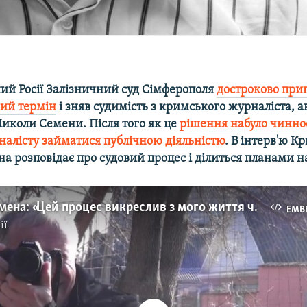
ий Росії Залізничний суд Сімферополя
достроково при
ий термін
і зняв судимість з кримського журналіста, а
Миколи Семени. Після того як це
рішення набуло чинно
налісту займатися публічною діяльністю
. В інтерв'ю К
а розповідає про судовий процес і ділиться планами н
Микола Семена: «Цей процес викреслив з мого життя чотири роки» (відео)
EMB
ії
No media source currently available