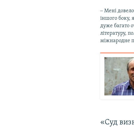
‒ Мені довело
іншого боку, я
дуже багато о
літературу, п
міжнародне п
«Суд виз