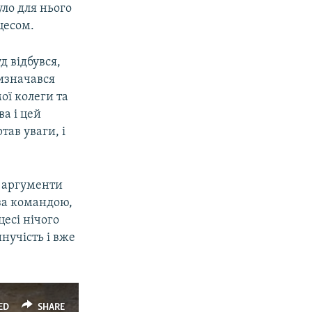
ло для нього
цесом.
д відбувся,
визначався
ої колеги та
ва і цей
тав уваги, і
о аргументи
за командою,
цесі нічого
нучість і вже
ED
SHARE