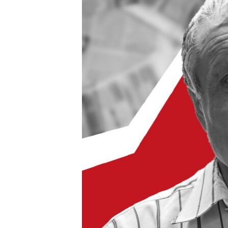
ВІДЕОУРОКИ «ELIFBE»
СВІДЧЕННЯ ОКУПАЦІЇ
УКРАЇНСЬКА ПРОБЛЕМА КРИМУ
ІНФОГРАФІКА