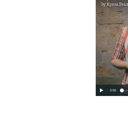
by
Крим.Реал
0:00