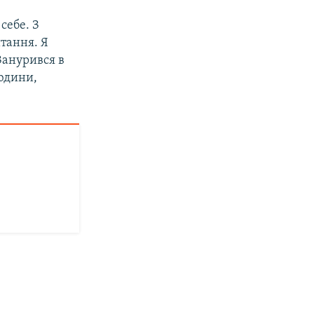
себе. З
итання. Я
Занурився в
людини,