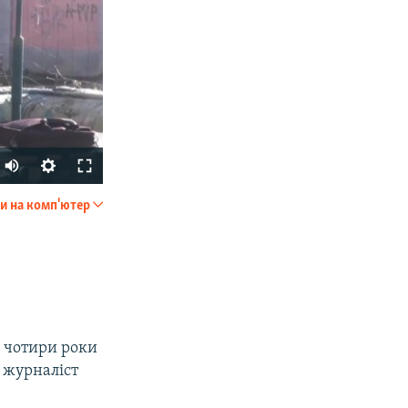
Auto
270p
и на комп'ютер
SHARE
360p
404p
1080p
я чотири роки
 журналіст
px
width