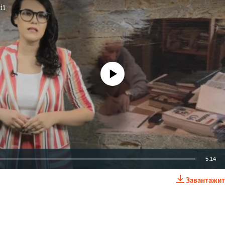
ії
No media source currently available
5:14
Завантажит
EMBED