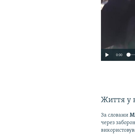
0:00
Життя у 
За словами
М
через заборо
використовув