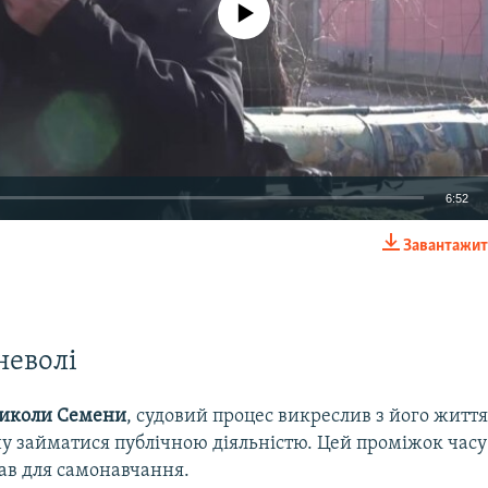
6:52
Завантажит
EMBED
неволі
Auto
270p
360p
404p
иколи Семени
, судовий процес викреслив з його житт
1080p
ну займатися публічною діяльністю. Цей проміжок часу
ав для самонавчання.