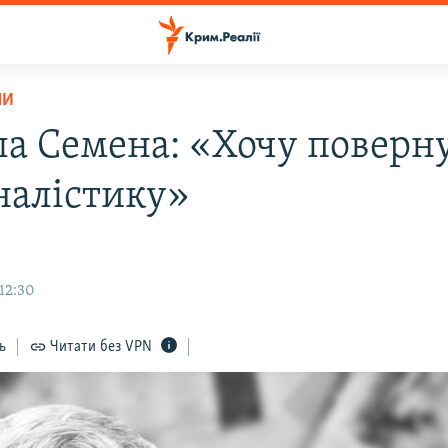
НИ
а Семена: «Хочу поверн
налістику»
12:30
ь
Читати без VPN