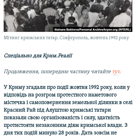
ВІДЕОУРОКИ «ELIFBE»
Русский
СВІДЧЕННЯ ОКУПАЦІЇ
Qırımtatar
УКРАЇНСЬКА ПРОБЛЕМА КРИМУ
ДОЛУЧАЙСЯ!
Мітинг кримських татар. Сімферополь, жовтень 1992 року
ІНФОГРАФІКА
Спеціально для Крим.Реалії
Усі сайти RFE/RL
Продовження, попередню частину читайте
тут
.
У Криму згадали про події жовтня 1992 року, коли у
відповідь на розгром протестного наметового
містечка і самоповернення земельної ділянки в селі
Красний Рай під Алуштою кримські татари
показали свою організованість і силу, здатність
протистояти незаконним діям кримської влади. З
дня тих подій минуло 28 років. Дата зовсім не