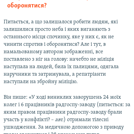
оборонятися?
Питається, а що залишалося робити людям, які
залишилися просто неба і яких виганяють з
останнього місця спочинку, яке у них є, як не
чинити спротив і оборонятися? Але і тут, в
намальованому автором зображенні, все
поставлено з ніг на голову: начебто не міліція
наступала на людей, била їх палицями, одягала
наручники та затримувала, а репатріанти
наступали на збройну міліцію.
Він пише: «У ході виниклих заворушень 24 моїх
колег і 6 працівників радгоспу-заводу (питається: за
яким правом працівники радгоспу-заводу брали
участь у конфлікті? –
авт.
) отримали тілесні
ушкодження. За медичною допомогою з приводу