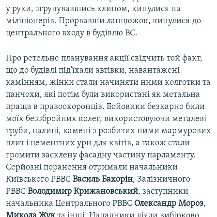
у руки, згрупувавшись клином, кинулися на
міліціонерів. Прорвавши ланцюжок, кинулися до
центрального входу в будівлю ВС.
Про ретельне планування акції свідчить той факт,
що до будівлі під'їхали автівки, навантажені
камінням, жінки стали начиняти ними колготки та
панчохи, які потім були використані як метальна
праща в правоохоронців. Бойовики безкарно били
моїх беззбройних колег, використовуючи металеві
труби, палиці, камені з розбитих ними мармурових
плит і цементних урн для квітів, а також стали
громити засклену фасадну частину парламенту.
Серйозні поранення отримали начальники
Київського РВВС
Василь Бахорін
, Залізничного
РВВС
Володимир Крижановський
, заступники
начальника Центрального РВВС
Олександр Мороз
,
Микола Жук
та інші. Нападники діяли вибірково,