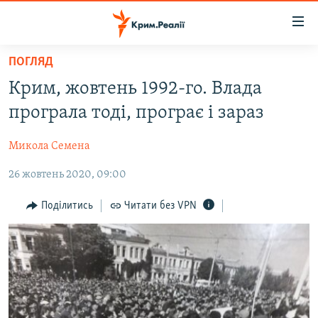
Доступність
посилання
Перейти
ПОГЛЯД
до
НОВИНИ
Крим, жовтень 1992-го. Влада
основного
ВОДА.КРИМ
матеріалу
програла тоді, програє і зараз
ВІДЕО ТА ФОТО
Перейти
до
Микола Семена
ПОЛІТИКА
основної
26 жовтень 2020, 09:00
БЛОГИ
навігації
Перейти
ПОГЛЯД
Поділитись
Читати без VPN
до
ІНТЕРВ'Ю
пошуку
ВСЕ ЗА ДЕНЬ
СПЕЦПРОЕКТИ
ЯК ОБІЙТИ БЛОКУВАННЯ
ДЕПОРТАЦІЯ