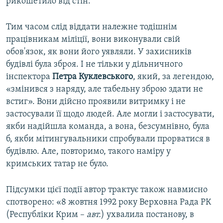
рикошетило від стін.
Тим часом слід віддати належне тодішнім
працівникам міліції, вони виконували свій
обов'язок, як вони його уявляли. У захисників
будівлі була зброя. І не тільки у дільничного
інспектора
Петра Куклевського
, який, за легендою,
«змінився з наряду, але табельну зброю здати не
встиг». Вони дійсно проявили витримку і не
застосували її щодо людей. Але могли і застосувати,
якби надійшла команда, а вона, безсумнівно, була
б, якби мітингувальники спробували прорватися в
будівлю. Але, повторимо, такого наміру у
кримських татар не було.
Підсумки цієї події автор трактує також навмисно
спотворено: «8 жовтня 1992 року Верховна Рада РК
(Республіки Крим –
авт.
) ухвалила постанову, в