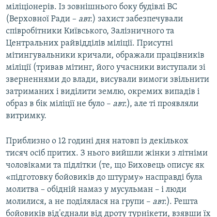
міліціонерів. Із зовнішнього боку будівлі ВС
(Верховної Ради –
авт.
) захист забезпечували
співробітники Київського, Залізничного та
Центральних райвідділів міліції. Присутні
мітингувальники кричали, ображали працівників
міліції (тривав мітинг, його учасники виступали зі
зверненнями до влади, висували вимоги звільнити
затриманих і виділити землю, окремих випадів і
образ в бік міліції не було –
авт.
), але ті проявляли
витримку.
Приблизно о 12 годині дня натовп із декількох
тисяч осіб притих. З нього вийшли жінки з літніми
чоловіками та підлітки (те, що Биховець описує як
«підготовку бойовиків до штурму» насправді була
молитва – обідній намаз у мусульман – і люди
молилися, а не поділялася на групи –
авт.
). Решта
бойовиків від'єднали від дроту турнікети, взявши їх