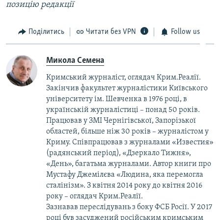
позицію редакції
Поділитись
Читати без VPN
Follow us
Микола Семена
Кримський журналіст, оглядач Крим.Реалії.
Закінчив факультет журналістики Київського
університету ім. Шевченка в 1976 році, в
українській журналістиці – понад 50 років.
Працював у ЗМІ Чернігівської, Запорізької
областей, більше ніж 30 років – журналістом у
Криму. Співпрацював з журналами «Известия»
(радянський період), «Дзеркало Тижня»,
«День», багатьма журналами. Автор книги про
Мустафу Джемілєва «Людина, яка перемогла
сталінізм». З квітня 2014 року до квітня 2016
року – оглядач Крим.Реалії.
Зазнавав переслідувань з боку ФСБ Росії. У 2017
році був засуджений російським кримським