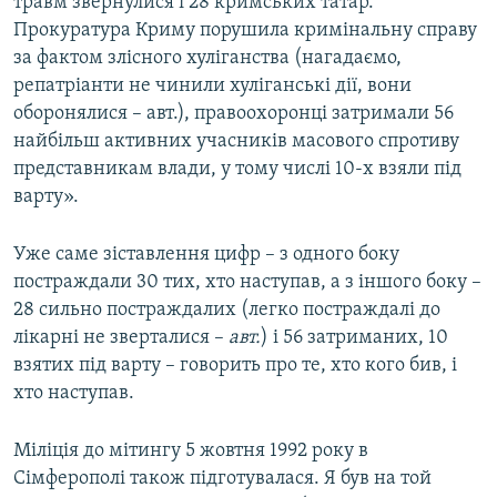
травм звернулися і 28 кримських татар.
Прокуратура Криму порушила кримінальну справу
за фактом злісного хуліганства (нагадаємо,
репатріанти не чинили хуліганські дії, вони
оборонялися – авт.), правоохоронці затримали 56
найбільш активних учасників масового спротиву
представникам влади, у тому числі 10-х взяли під
варту».
Уже саме зіставлення цифр – з одного боку
постраждали 30 тих, хто наступав, а з іншого боку –
28 сильно постраждалих (легко постраждалі до
лікарні не зверталися –
авт.
) і 56 затриманих, 10
взятих під варту – говорить про те, хто кого бив, і
хто наступав.
Міліція до мітингу 5 жовтня 1992 року в
Сімферополі також підготувалася. Я був на той