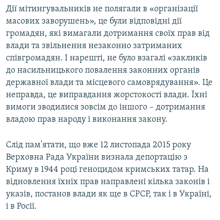
Дії мітингувальників не полягали в «організації
масових заворушень», це були відповідні дії
громадян, які вимагали дотримання своїх прав від
влади та звільнення незаконно затриманих
співгромадян. І нарешті, не було взагалі «закликів
до насильницького повалення законних органів
державної влади та місцевого самоврядування». Це
неправда, це виправдання жорстокості влади. Їхні
вимоги зводилися зовсім до іншого – дотримання
владою прав народу і виконання закону.
Слід пам'ятати, що вже 12 листопада 2015 року
Верховна Рада України визнала депортацію з
Криму в 1944 році геноцидом кримських татар. На
відновлення їхніх прав направлені кілька законів і
указів, постанов влади як ще в СРСР, так і в Україні,
і в Росії.