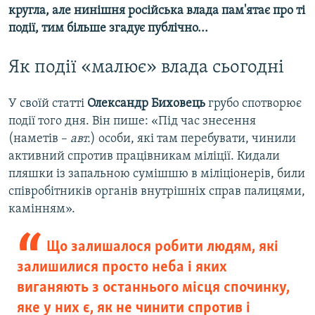
кругла, але нинішня російська влада пам'ятає про ті
події, тим більше згадує публічно...
Як події «малює» влада сьогодні
У своїй статті
Олександр Биховець
грубо спотворює
події того дня. Він пише: «Під час знесення
(наметів –
авт.
) особи, які там перебувати, чинили
активний спротив працівникам міліції. Кидали
пляшки із запальною сумішшю в міліціонерів, били
співробітників органів внутрішніх справ палицями,
камінням».
Що залишалося робити людям, які
залишилися просто неба і яких
виганяють з останнього місця спочинку,
яке у них є, як не чинити спротив і