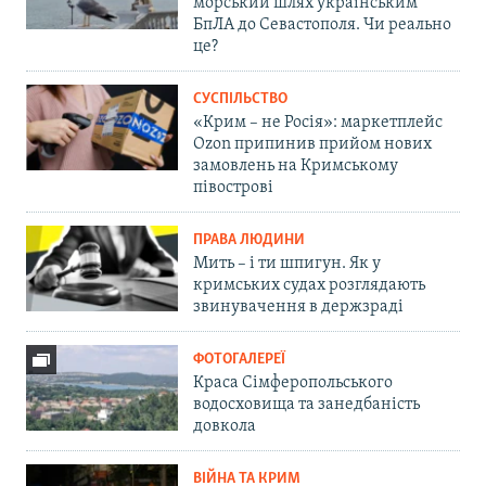
морський шлях українським
БпЛА до Севастополя. Чи реально
це?
СУСПІЛЬСТВО
«Крим – не Росія»: маркетплейс
Ozon припинив прийом нових
замовлень на Кримському
півострові
ПРАВА ЛЮДИНИ
Мить – і ти шпигун. Як у
кримських судах розглядають
звинувачення в держзраді
ФОТОГАЛЕРЕЇ
Краса Сімферопольського
водосховища та занедбаність
довкола
ВІЙНА ТА КРИМ