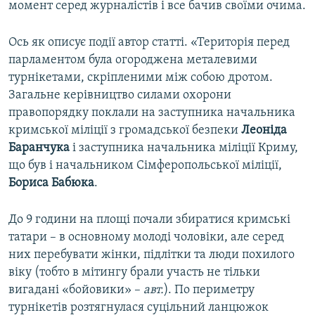
момент серед журналістів і все бачив своїми очима.
Ось як описує події автор статті. «Територія перед
парламентом була огороджена металевими
турнікетами, скріпленими між собою дротом.
Загальне керівництво силами охорони
правопорядку поклали на заступника начальника
кримської міліції з громадської безпеки
Леоніда
Баранчука
і заступника начальника міліції Криму,
що був і начальником Сімферопольської міліції,
Бориса Бабюка
.
До 9 години на площі почали збиратися кримські
татари – в основному молоді чоловіки, але серед
них перебувати жінки, підлітки та люди похилого
віку (тобто в мітингу брали участь не тільки
вигадані «бойовики» –
авт.
). По периметру
турнікетів розтягнулася суцільний ланцюжок