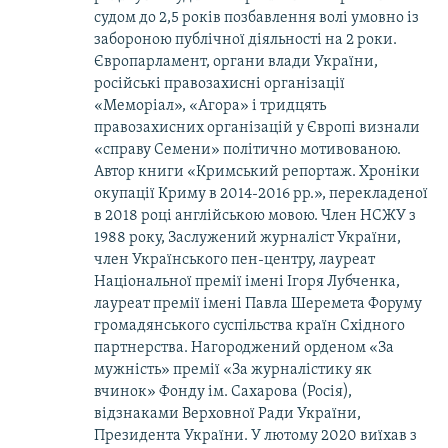
судом до 2,5 років позбавлення волі умовно із
забороною публічної діяльності на 2 роки.
Європарламент, органи влади України,
російські правозахисні організації
«Меморіал», «Агора» і тридцять
правозахисних організацій у Європі визнали
«справу Семени» політично мотивованою.
Автор книги «Кримський репортаж. Хроніки
окупації Криму в 2014-2016 рр.», перекладеної
в 2018 році англійською мовою. Член НСЖУ з
1988 року, Заслужений журналіст України,
член Українського пен-центру, лауреат
Національної премії імені Ігоря Лубченка,
лауреат премії імені Павла Шеремета Форуму
громадянського суспільства країн Східного
партнерства. Нагороджений орденом «За
мужність» премії «За журналістику як
вчинок» Фонду ім. Сахарова (Росія),
відзнаками Верховної Ради України,
Президента України. У лютому 2020 виїхав з