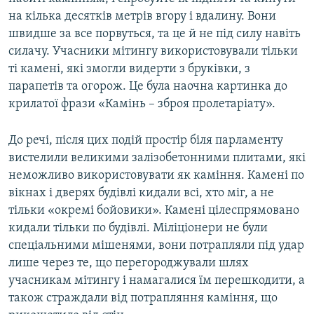
на кілька десятків метрів вгору і вдалину. Вони
швидше за все порвуться, та це й не під силу навіть
силачу. Учасники мітингу використовували тільки
ті камені, які змогли видерти з бруківки, з
парапетів та огорож. Це була наочна картинка до
крилатої фрази «Камінь – зброя пролетаріату».
До речі, після цих подій простір біля парламенту
вистелили великими залізобетонними плитами, які
неможливо використовувати як каміння. Камені по
вікнах і дверях будівлі кидали всі, хто міг, а не
тільки «окремі бойовики». Камені цілеспрямовано
кидали тільки по будівлі. Міліціонери не були
спеціальними мішенями, вони потрапляли під удар
лише через те, що перегороджували шлях
учасникам мітингу і намагалися їм перешкодити, а
також страждали від потрапляння каміння, що