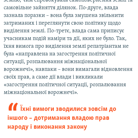
землю, чим спровокувала самоповернення землі та
самовільне зайняття ділянок. По-друге, влада
зазнала поразки – вона була змушена звільнити
затриманих і переглянути свою політику щодо
виділення землі. По-третє, влада сама приписує
учасникам подій наміри та дії, яких не було. Так,
їхня вимога про виділення землі репатріантам не
була «направлена на загострення політичної
ситуації, розпалювання міжнаціональної
ворожнечі», навпаки – вони вимагали відновлення
своїх прав, а саме дії влади і викликали
«загострення політичної ситуації, розпалювання
міжнаціональної ворожнечі».
Їхні вимоги зводилися зовсім до
іншого – дотримання владою прав
народу і виконання закону