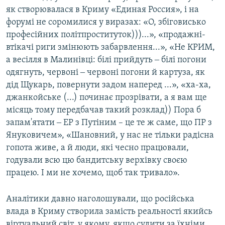
як створювалася в Криму «Единая Россия», і на
форумі не соромилися у виразах: «О, збіговисько
професійних політпроституток)))...», «продажні-
втікачі риги змінюють забарвлення...», «Не КРИМ,
а весілля в Малинівці: білі прийдуть ‒ білі погони
одягнуть, червоні ‒ червоні погони й картуза, як
дід Щукарь, повернути задом наперед ...», «ха-ха,
джанкойське (...) починає прозрівати, а я вам ще
місяць тому передбачав такий розклад)) Пора б
запам'ятати ‒ ЕР з Путіним – це те ж саме, що ПР з
Януковичем», «Шановний, у нас не тільки радісна
гопота живе, а й люди, які чесно працювали,
годували всю цю бандитську верхівку своєю
працею. І ми не хочемо, щоб так тривало».
Аналітики давно наголошували, що російська
влада в Криму створила замість реальності якийсь
віртуальний світ, у якому, якщо судити за їхніми