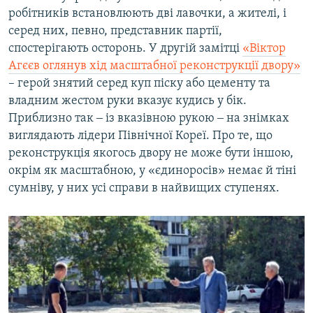
робітників встановлюють дві лавочки, а жителі, і
серед них, певно, представник партії,
спостерігають осторонь. У другій замітці
«Віктор
Агєєв оглянув хід масштабної реконструкції двору»
– герой знятий серед куп піску або цементу та
владним жестом руки вказує кудись у бік.
Приблизно так ‒ із вказівною рукою ‒ на знімках
виглядають лідери Північної Кореї. Про те, що
реконструкція якогось двору не може бути іншою,
окрім як масштабною, у «єдиноросів» немає й тіні
сумніву, у них усі справи в найвищих ступенях.