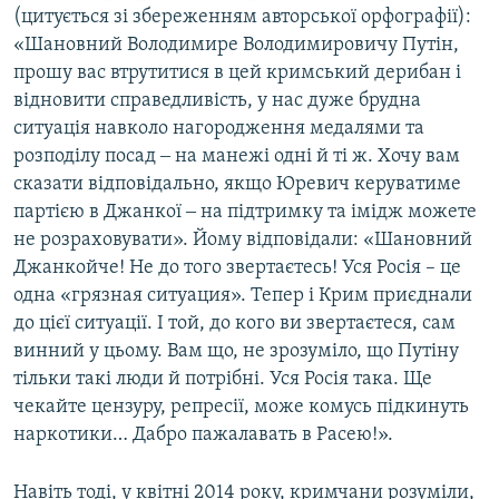
(цитується зі збереженням авторської орфографії):
«Шановний Володимире Володимировичу Путін,
прошу вас втрутитися в цей кримський дерибан і
відновити справедливість, у нас дуже брудна
ситуація навколо нагородження медалями та
розподілу посад ‒ на манежі одні й ті ж. Хочу вам
сказати відповідально, якщо Юревич керуватиме
партією в Джанкої ‒ на підтримку та імідж можете
не розраховувати». Йому відповідали: «Шановний
Джанкойче! Не до того звертаєтесь! Уся Росія – це
одна «грязная ситуация». Тепер і Крим приєднали
до цієї ситуації. І той, до кого ви звертаєтеся, сам
винний у цьому. Вам що, не зрозуміло, що Путіну
тільки такі люди й потрібні. Уся Росія така. Ще
чекайте цензуру, репресії, може комусь підкинуть
наркотики… Дабро пажалавать в Расею!».
Навіть тоді, у квітні 2014 року, кримчани розуміли,