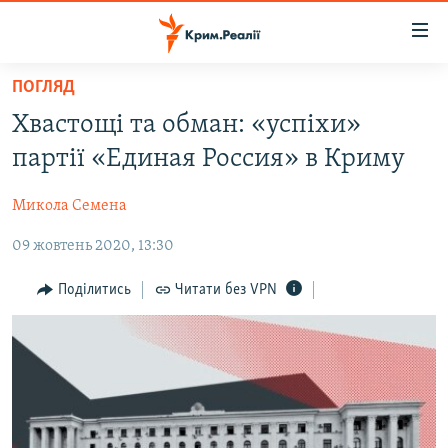
Доступність
посилання
Перейти
ПОГЛЯД
до
НОВИНИ
Хвастощі та обман: «успіхи»
основного
ВОДА.КРИМ
матеріалу
партії «Единая Россия» в Криму
ВІДЕО ТА ФОТО
Перейти
до
Микола Семена
ПОЛІТИКА
основної
09 жовтень 2020, 13:30
БЛОГИ
навігації
Перейти
ПОГЛЯД
Поділитись
Читати без VPN
до
ІНТЕРВ'Ю
пошуку
ВСЕ ЗА ДЕНЬ
СПЕЦПРОЕКТИ
ЯК ОБІЙТИ БЛОКУВАННЯ
ДЕПОРТАЦІЯ