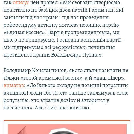
так
описує
цей процес: «Ми сьогодні створюємо
практично на базі цих двох партій і кримчан, які
зайняли під час кризи і під час проведення
референдуму активну життєву позицію, партію
«Единая Россия». Партія пропрезидентська, ми
цього не приховуємо. І основна концепція партії ‒
ми підтримуємо всі реформістські починання
президента країни Володимира Путіна».
Володимир Константинов, якого стали називати не
тільки «герой кримської весни», а й «наш лідер»,
вимагав
: «До їхнього складу не повинні потрапити
випадкові люди або ті, хто раніше заплямував свою
репутацію, хто втратив довіру й авторитет у
населення». Але саме так і вийшло.