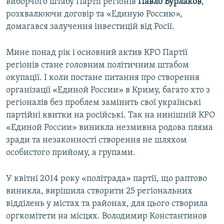
виборчого штабу Партії регіонів
Павло Бурлаков
,
розхвалюючи договір та «Единую Россию»,
домагався залучення інвестицій від Росії.
Мине понад рік і основний актив КРО Партії
регіонів стане головним політичним штабом
окупації. І коли постане питання про створення
організації «Единой России» в Криму, багато хто з
регіоналів без проблем замінить свої українські
партійні квитки на російські. Так на нинішній КРО
«Единой России» виникла незмивна родова пляма
зради та незаконності створення не шляхом
особистого прийому, а групами.
У квітні 2014 року «політрада» партії, що раптово
виникла, вирішила створити 25 регіональних
відділень у містах та районах, для цього створила
оргкомітети на місцях. Володимир Константинов