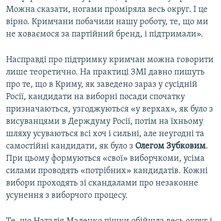
Можна сказати, ногами проміряла весь округ. І це
вірно. Кримчани побачили нашу роботу, те, що ми
не ховаємося за партійний бренд, і підтримали».
Насправді про підтримку кримчан можна говорити
лише теоретично. На практиці ЗМІ давно пишуть
про те, що в Криму, як заведено зараз у сусідній
Росії, кандидати на виборні посади спочатку
призначаються, узгоджуються «у верхах», як було з
висуванцями в Держдуму Росії, потім на їхньому
шляху усуваються всі хоч і сильні, але неугодні та
самостійні кандидати, як було з
Олегом Зубковим
.
При цьому формуються «свої» виборчкоми, усіма
силами проводять «потрібних» кандидатів. Кожні
вибори проходять зі скандалами про незаконне
усунення з виборчого процесу.