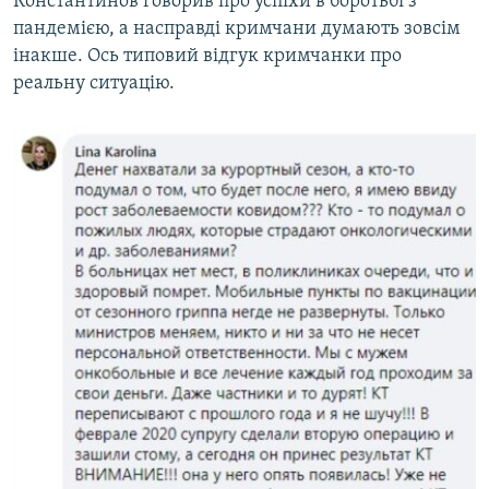
Константинов говорив про успіхи в боротьбі з
пандемією, а насправді кримчани думають зовсім
інакше. Ось типовий відгук кримчанки про
реальну ситуацію.