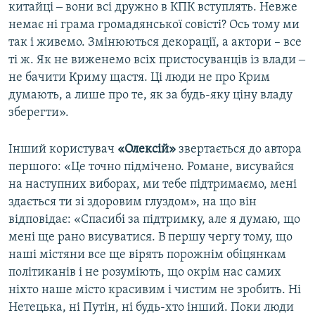
китайці ‒ вони всі дружно в КПК вступлять. Невже
немає ні грама громадянської совісті? Ось тому ми
так і живемо. Змінюються декорації, а актори – все
ті ж. Як не виженемо всіх пристосуванців із влади ‒
не бачити Криму щастя. Ці люди не про Крим
думають, а лише про те, як за будь-яку ціну владу
зберегти».
Інший користувач
«Олексій»
звертається до автора
першого: «Це точно підмічено. Романе, висувайся
на наступних виборах, ми тебе підтримаємо, мені
здається ти зі здоровим глуздом», на що він
відповідає: «Спасибі за підтримку, але я думаю, що
мені ще рано висуватися. В першу чергу тому, що
наші містяни все ще вірять порожнім обіцянкам
політиканів і не розуміють, що окрім нас самих
ніхто наше місто красивим і чистим не зробить. Ні
Нетецька, ні Путін, ні будь-хто інший. Поки люди