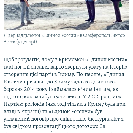
Лідер відділення «Единой России» в Сімферополі Віктор
Агєєв (у центрі)
Щоб зрозуміти, чому в кримської «Единой России»
такі погані справи, варто звернути увагу на історію
створення цієї партії в Криму. По-перше, «Единая
Россия» прийшла до Криму задовго до лютого-
березня 2014 року і займалася нічим іншим, як
підготовкою майбутньої анексії. У 2005 році між
Партією регіонів (яка тоді тільки в Криму була при
владі в Україні) та «Единой Россией» був
укладений договір про співпрацю. Як журналіст я
був свідком презентації цього договору. За