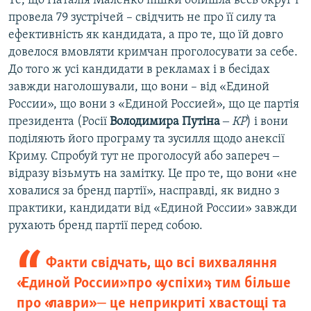
Те, що Наталія Маленко пішки обійшла весь округ і
провела 79 зустрічей – свідчить не про її силу та
ефективність як кандидата, а про те, що їй довго
довелося вмовляти кримчан проголосувати за себе.
До того ж усі кандидати в рекламах і в бесідах
завжди наголошували, що вони – від «Единой
России», що вони з «Единой Россией», що це партія
президента (Росії
Володимира Путіна
‒
КР
) і вони
поділяють його програму та зусилля щодо анексії
Криму. Спробуй тут не проголосуй або запереч ‒
відразу візьмуть на замітку. Це про те, що вони «не
ховалися за бренд партії», насправді, як видно з
практики, кандидати від «Единой России» завжди
рухають бренд партії перед собою.
Факти свідчать, що всі вихваляння
«Единой России» про «успіхи», тим більше
про «лаври» ‒ це неприкриті хвастощі та