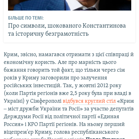
БІЛЬШЕ ПО ТЕМІ:
Про символи, шокованого Константинова
та історичну безграмотність
Крим, звісно, намагався отримати з цієї співпраці й
економічну користь. Але про марність цього
бажання говорить той факт, що тільки через сім
років у Криму заговорили про залучення
російських інвестицій. Так, у жовтні 2012 року
(коли Партія регіонів вже 2,5 року була при владі в
Україні) у Сімферополі
відбувся круглий стіл
«Крим
‒ міст дружби України та Росії» за участю депутатів
Держдуми Росії від політичної партії «Единая
Россия» і КРО Партії регіонів. На ньому перший
віцепрем'єр Криму, голова республіканського