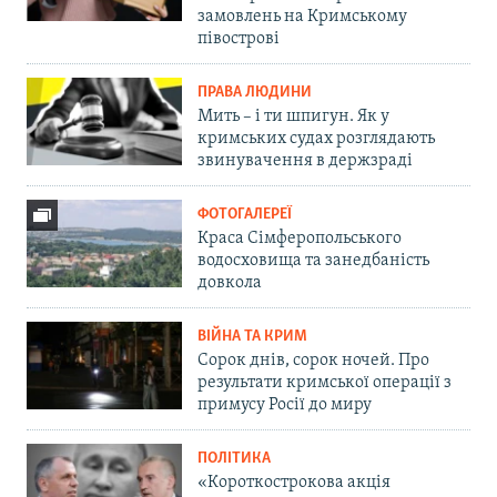
замовлень на Кримському
півострові
ПРАВА ЛЮДИНИ
Мить – і ти шпигун. Як у
кримських судах розглядають
звинувачення в держзраді
ФОТОГАЛЕРЕЇ
Краса Сімферопольського
водосховища та занедбаність
довкола
ВІЙНА ТА КРИМ
Сорок днів, сорок ночей. Про
результати кримської операції з
примусу Росії до миру
ПОЛІТИКА
«Короткострокова акція