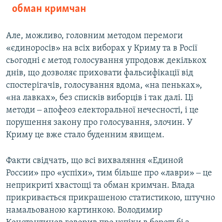
обман кримчан
Але, можливо, головним методом перемоги
«єдиноросів» на всіх виборах у Криму та в Росії
сьогодні є метод голосування упродовж декількох
днів, що дозволяє приховати фальсифікації від
спостерігачів, голосування вдома, «на пеньках»,
«на лавках», без списків виборців і так далі. Ці
методи ‒ апофеоз електоральної нечесності, і це
порушення закону про голосування, злочин. У
Криму це вже стало буденним явищем.
Факти свідчать, що всі вихваляння «Единой
России» про «успіхи», тим більше про «лаври» ‒ це
неприкриті хвастощі та обман кримчан. Влада
прикривається прикрашеною статистикою, штучно
намальованою картинкою. Володимир