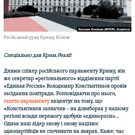
ВІДЕОУРОКИ «ELIFBE»
Русский
СВІДЧЕННЯ ОКУПАЦІЇ
Qırımtatar
УКРАЇНСЬКА ПРОБЛЕМА КРИМУ
ДОЛУЧАЙСЯ!
Російський уряд Криму. Колаж
ІНФОГРАФІКА
Спеціально для Крим.Реалії
Усі сайти RFE/RL
Днями спікер російського парламенту Криму, він
же секретар «регіонального» відділення партії
«Единая Россия» Володимир Константинов провів
засідання політради. Розповідаючи про нього,
газета парламенту
акцентує на тому, що
«Константинов зазначив ‒ на довиборах у нашому
регіоні всюди перемогу здобули «єдинороси»...
Однак наш лідер знову і знову націлює
однопартійців не спочивати на лаврах. Каже: час