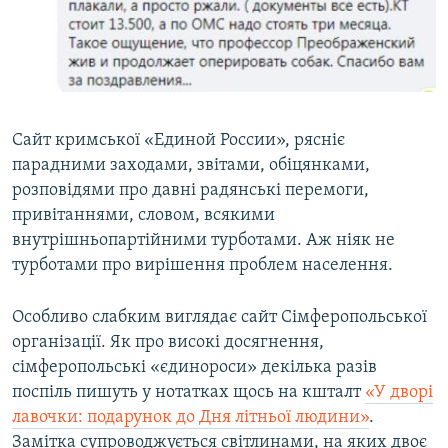
Сайт кримської «Единой России», рясніє
парадними заходами, звітами, обіцянками,
розповідями про давні радянські перемоги,
привітаннями, словом, всякими
внутрішньопартійними турботами. Аж ніяк не
турботами про вирішення проблем населення.
Особливо слабким виглядає сайт Сімферопольської
організації. Як про високі досягнення,
сімферопольські «єдинороси» декілька разів
поспіль пишуть у нотатках щось на кшталт
«У дворі
лавочки: подарунок до Дня літньої людини»
.
Замітка супроводжується світлинами, на яких двоє