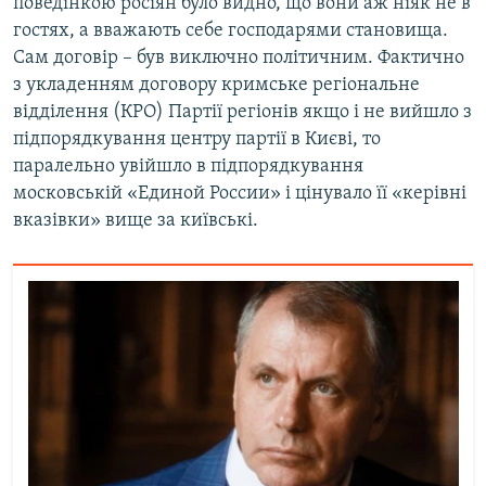
поведінкою росіян було видно, що вони аж ніяк не в
гостях, а вважають себе господарями становища.
Сам договір – був виключно політичним. Фактично
з укладенням договору кримське регіональне
відділення (КРО) Партії регіонів якщо і не вийшло з
підпорядкування центру партії в Києві, то
паралельно увійшло в підпорядкування
московській «Единой России» і цінувало її «керівні
вказівки» вище за київські.