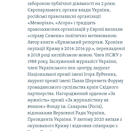
забороною публічної діяльності на 2 роки.
Європарламент, органи влади України,
російські правозахисні організації
«Меморіал», «Агора» і тридцять
правозахисних організацій у Європі визнали
«справу Семени» політично мотивованою.
Автор книги «Кримський репортаж. Хроніки
окупації Криму в 2014-2016 рр.», перекладеної
в 2018 році англійською мовою. Член НСЖУ з
1988 року, Заслужений журналіст України,
член Українського пен-центру, лауреат
Національної премії імені Ігоря Лубченка,
лауреат премії імені Павла Шеремета Форуму
громадянського суспільства країн Східного
партнерства. Нагороджений орденом «За
мужність» премії «За журналістику як
вчинок» Фонду ім. Сахарова (Росія),
відзнаками Верховної Ради України,
Президента України. У лютому 2020 виїхав з
окупованого Криму і відновив співпрацю з