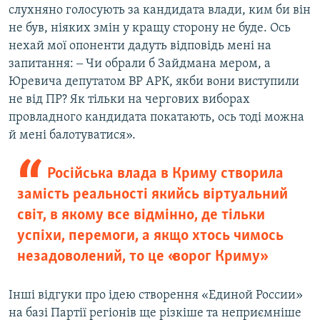
слухняно голосують за кандидата влади, ким би він
не був, ніяких змін у кращу сторону не буде. Ось
нехай мої опоненти дадуть відповідь мені на
запитання: ‒ Чи обрали б Зайдмана мером, а
Юревича депутатом ВР АРК, якби вони виступили
не від ПР? Як тільки на чергових виборах
провладного кандидата покатають, ось тоді можна
й мені балотуватися».
Російська влада в Криму створила
замість реальності якийсь віртуальний
світ, в якому все відмінно, де тільки
успіхи, перемоги, а якщо хтось чимось
незадоволений, то це «ворог Криму»
Інші відгуки про ідею створення «Единой России»
на базі Партії регіонів ще різкіше та неприємніше