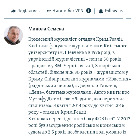
Поділитись
Читати без VPN
Follow us
Микола Семена
Кримський журналіст, оглядач Крим.Реалії.
Закінчив факультет журналістики Київського
університету ім. Шевченка в 1976 році, в
українській журналістиці – понад 50 років.
Працював у ЗМІ Чернігівської, Запорізької
областей, більше ніж 30 років – журналістом у
Криму. Співпрацював з журналами «Известия»
(радянський період), «Дзеркало Тижня»,
«День», багатьма журналами. Автор книги про
Мустафу Джемілєва «Людина, яка перемогла
сталінізм». З квітня 2014 року до квітня 2016
року – оглядач Крим.Реалії.
Зазнавав переслідувань з боку ФСБ Росії. У 2017
році був засуджений російським кримським
судом до 2,5 років позбавлення волі умовно із