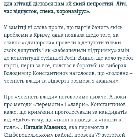
для агітації дістався нам ой який непростий. Літо,
час відпусток, спека, коронавірус».
У замітці ні слова про те, що партія бачить якісь
проблеми в Криму, одна похвала щодо того, як
славно «єдинороси» провели в депутати тільки
своїх депутатів і як «забезпечили підтримку» змін
до конституції сусідньої Росії. Видно, що коло турбот
партії, перш за все, полягає в боротьбі на виборах.
Володимир Константинов наголосив, що «головне ‒
чесність влади та відверта розмова з людьми».
Про «чесність влади» поговоримо нижче. А поки –
про методи «перемоги» і «лаври». Константинов
каже, що кримчани проголосували за кандидатів
від «ЕдРо» тому, що «наші кандидати «пішли в
поля»...
Наталія Маленко
, яка перемогла в
Сімферопольському районі, провела 79 зустрічей!