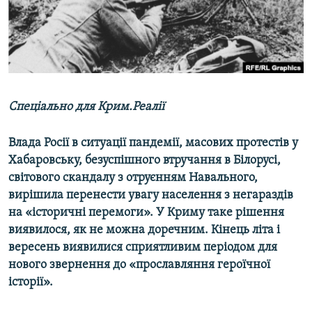
ВІДЕОУРОКИ «ELIFBE»
Русский
СВІДЧЕННЯ ОКУПАЦІЇ
Qırımtatar
УКРАЇНСЬКА ПРОБЛЕМА КРИМУ
ДОЛУЧАЙСЯ!
ІНФОГРАФІКА
Спеціально для Крим.Реалії
Влада Росії в ситуації пандемії, масових протестів у
Усі сайти RFE/RL
Хабаровську, безуспішного втручання в Білорусі,
світового скандалу з отруєнням Навального,
вирішила перенести увагу населення з негараздів
на «історичні перемоги». У Криму таке рішення
виявилося, як не можна доречним. Кінець літа і
вересень виявилися сприятливим періодом для
нового звернення до «прославляння героїчної
історії».