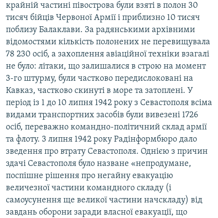
крайній частині півострова були взяті в полон 30
тисяч бійців Червоної Армії і приблизно 10 тисяч
поблизу Балаклави. За радянськими архівними
відомостями кількість полонених не перевищувала
78 230 осіб, а захоплення авіаційної техніки взагалі
не було: літаки, що залишалися в строю на момент
3-го штурму, були частково передислоковані на
Кавказ, частково скинуті в море та затоплені. У
період із 1 до 10 липня 1942 року з Севастополя всіма
видами транспортних засобів були вивезені 1726
осіб, переважно командно-політичний склад армії
та флоту. 3 липня 1942 року Радінформбюро дало
зведення про втрату Севастополя. Однією з причин
здачі Севастополя було назване «непродумане,
поспішне рішення про негайну евакуацію
величезної частини командного складу (і
самоусунення ще великої частини начскладу) від
завдань оборони заради власної евакуації, що