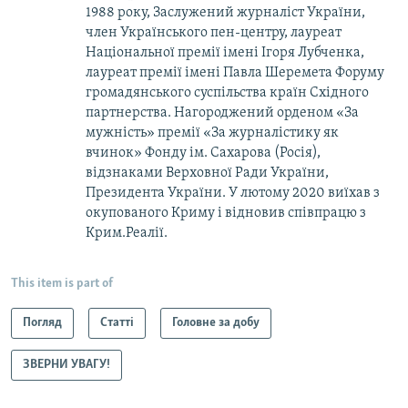
1988 року, Заслужений журналіст України,
член Українського пен-центру, лауреат
Національної премії імені Ігоря Лубченка,
лауреат премії імені Павла Шеремета Форуму
громадянського суспільства країн Східного
партнерства. Нагороджений орденом «За
мужність» премії «За журналістику як
вчинок» Фонду ім. Сахарова (Росія),
відзнаками Верховної Ради України,
Президента України. У лютому 2020 виїхав з
окупованого Криму і відновив співпрацю з
Крим.Реалії.
This item is part of
Погляд
Статті
Головне за добу
ЗВЕРНИ УВАГУ!