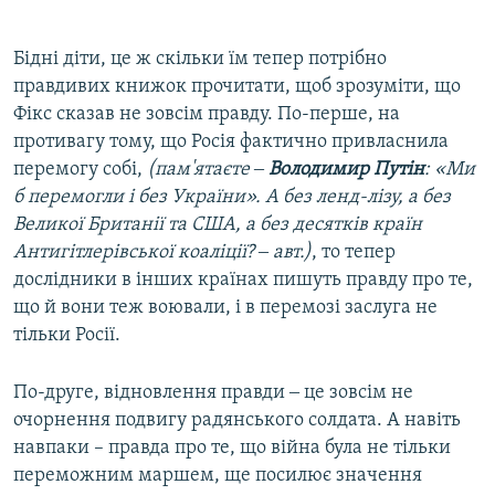
Бідні діти, це ж скільки їм тепер потрібно
правдивих книжок прочитати, щоб зрозуміти, що
Фікс сказав не зовсім правду. По-перше, на
противагу тому, що Росія фактично привласнила
перемогу собі,
(пам'ятаєте ‒
Володимир Путін
: «Ми
б перемогли і без України». А без ленд-лізу, а без
Великої Британії та США, а без десятків країн
Антигітлерівської коаліції? ‒ авт.)
, то тепер
дослідники в інших країнах пишуть правду про те,
що й вони теж воювали, і в перемозі заслуга не
тільки Росії.
По-друге, відновлення правди ‒ це зовсім не
очорнення подвигу радянського солдата. А навіть
навпаки – правда про те, що війна була не тільки
переможним маршем, ще посилює значення