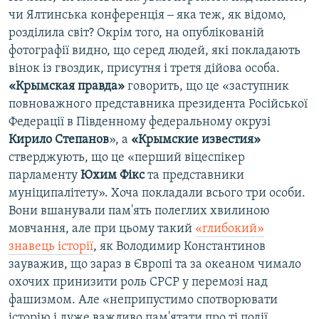
чи Ялтинська конференція ‒ яка теж, як відомо,
розділила світ? Окрім того, на опублікованій
фотографії видно, що серед людей, які покладають
вінок із гвоздик, присутня і третя дійова особа.
«Крымская правда»
говорить, що це «заступник
повноважного представника президента Російської
Федерації в Південному федеральному окрузі
Кирило Степанов
», а
«Крымские известия»
стверджують, що це «перший віцеспікер
парламенту
Юхим Фікс
та представники
муніципалітету». Хоча покладали всього три особи.
Вони вшанували пам'ять полеглих хвилиною
мовчання, але при цьому такий
«глибокий»
знавець історії
, як Володимир Константинов
зауважив, що зараз в Європі та за океаном чимало
охочих принизити роль СРСР у перемозі над
фашизмом. Але «неприпустимо спотворювати
історію і дуже важливо пам'ятати про ті події,