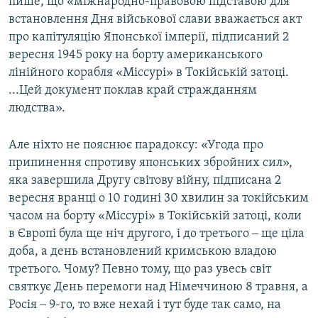
пише, що «міжнародно-правовою підставою для
встановлення Дня військової слави вважається акт
про капітуляцію Японської імперії, підписаний 2
вересня 1945 року на борту американського
лінійного корабля «Міссурі» в Токійській затоці.
...Цей документ поклав край стражданням
людства».
Але ніхто не пояснює парадоксу: «Угода про
припинення спротиву японських збройних сил»,
яка завершила Другу світову війну, підписана 2
вересня вранці о 10 годині 30 хвилин за токійським
часом на борту «Міссурі» в Токійській затоці, коли
в Європі була ще ніч другого, і до третього ‒ ще ціла
доба, а день встановлений кримською владою
третього. Чому? Певно тому, що раз увесь світ
святкує День перемоги над Німеччиною 8 травня, а
Росія ‒ 9-го, то вже нехай і тут буде так само, на