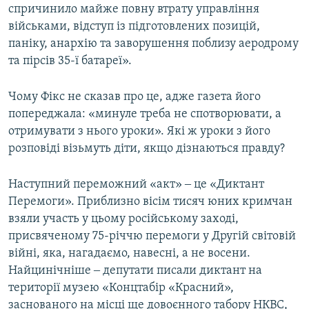
спричинило майже повну втрату управління
військами, відступ із підготовлених позицій,
паніку, анархію та заворушення поблизу аеродрому
та пірсів 35-ї батареї».
Чому Фікс не сказав про це, адже газета його
попереджала: «минуле треба не спотворювати, а
отримувати з нього уроки». Які ж уроки з його
розповіді візьмуть діти, якщо дізнаються правду?
Наступний переможний «акт» ‒ це «Диктант
Перемоги». Приблизно вісім тисяч юних кримчан
взяли участь у цьому російському заході,
присвяченому 75-річчю перемоги у Другій світовій
війні, яка, нагадаємо, навесні, а не восени.
Найцинічніше ‒ депутати писали диктант на
території музею «Концтабір «Красний»,
заснованого на місці ще довоєнного табору НКВС,