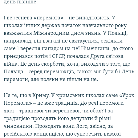
день пізніше.
І вереснева «перемога» ‒ не випадковість. У
школах інших держав початок навчального року
вважається Міжнародним днем знань. У Польщі,
наприклад, він взагалі не святкується, оскільки
саме 1 вересня нападом на неї Німеччини, до якого
приєднався потім і СРСР, почалася Друга світова
війна. Це день скорботи, хоча, виходячи з того, що
Польща ‒ серед переможців, також міг бути б і День
перемоги, але поляки не пішли на це.
Не те, що в Криму. У кримських школах саме «Урок
Перемоги» ‒ це вже традиція. До речі перемоги
якої ‒ травневої чи вересневої, чи обох? І за
традицією проводять його депутати й різні
чиновники. Проводять вони його, звісно, за
російською концепцією, що суперечить вимозі