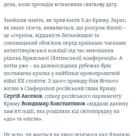
день, коли президія встановила святкову дату.
Знайшли навіть, як прив'язати її до Криму. Зараз,
як пише газета, виявляється, що розгром Японії ‒
це «героїзм, відданість Батьківщині та
союзницький обов'язок перед країнами-членами
антигітлерівської коаліції під час виконання
рішень Кримської (Ялтинської) конференції». А
потім уже ‒ на далекосхідних рубежах була
поставлена крапка у найбільш кровопролитній
війні XX століття. З цього приводу біля Вічного
вогню в Сімферополі російський глава Криму
Сергій Аксенов
, спікер російського парламенту
Криму
Володимир Константинов
«віддали данину
пам'яті події, яка розділила хід світопорядку на
«до» та «після».
Не ясно, чи мається на увазі перемога над Японією,