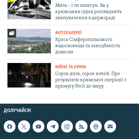
Мить – і ти шпигун. Як у
кримських судах розглядають
звинувачення в держзраді
ФОТОГАЛЕРЕЇ
Краса Сімферопольського
водосховища та занедбаність
довкола
ВІЙНА ТА КРИМ
Сорок днів, сорок ночей. Про
результати кримської операції з
примусу Росії до миру
ДОЛУЧАЙСЯ!