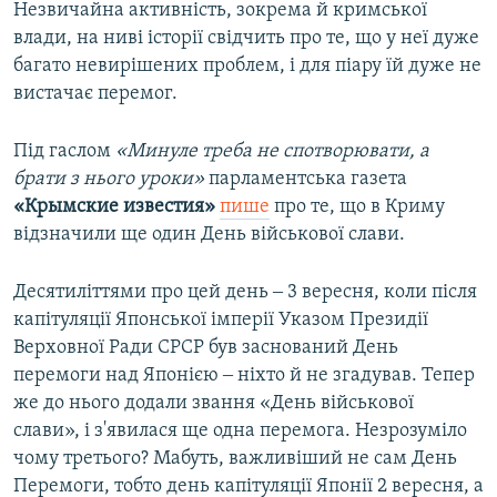
Незвичайна активність, зокрема й кримської
влади, на ниві історії свідчить про те, що у неї дуже
багато невирішених проблем, і для піару їй дуже не
вистачає перемог.
Під гаслом
«Минуле треба не спотворювати, а
брати з нього уроки»
парламентська газета
«Крымские известия»
пише
про те, що в Криму
відзначили ще один День військової слави.
Десятиліттями про цей день ‒ 3 вересня, коли після
капітуляції Японської імперії Указом Президії
Верховної Ради СРСР був заснований День
перемоги над Японією ‒ ніхто й не згадував. Тепер
же до нього додали звання «День військової
слави», і з'явилася ще одна перемога. Незрозуміло
чому третього? Мабуть, важливіший не сам День
Перемоги, тобто день капітуляції Японії 2 вересня, а