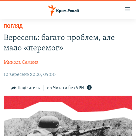
Доступність
посилання
Перейти
ПОГЛЯД
до
НОВИНИ
Вересень: багато проблем, але
основного
ВОДА.КРИМ
матеріалу
мало «перемог»
ВІДЕО ТА ФОТО
Перейти
до
Микола Семена
ПОЛІТИКА
основної
10 вересень 2020, 09:00
БЛОГИ
навігації
Перейти
ПОГЛЯД
Поділитись
Читати без VPN
до
ІНТЕРВ'Ю
пошуку
ВСЕ ЗА ДЕНЬ
СПЕЦПРОЕКТИ
ЯК ОБІЙТИ БЛОКУВАННЯ
ДЕПОРТАЦІЯ