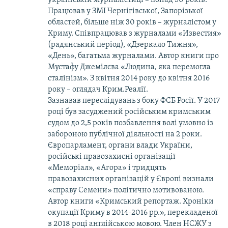
Працював у ЗМІ Чернігівської, Запорізької
областей, більше ніж 30 років – журналістом у
Криму. Співпрацював з журналами «Известия»
(радянський період), «Дзеркало Тижня»,
«День», багатьма журналами. Автор книги про
Мустафу Джемілєва «Людина, яка перемогла
сталінізм». З квітня 2014 року до квітня 2016
року – оглядач Крим.Реалії.
Зазнавав переслідувань з боку ФСБ Росії. У 2017
році був засуджений російським кримським
судом до 2,5 років позбавлення волі умовно із
забороною публічної діяльності на 2 роки.
Європарламент, органи влади України,
російські правозахисні організації
«Меморіал», «Агора» і тридцять
правозахисних організацій у Європі визнали
«справу Семени» політично мотивованою.
Автор книги «Кримський репортаж. Хроніки
окупації Криму в 2014-2016 рр.», перекладеної
в 2018 році англійською мовою. Член НСЖУ з