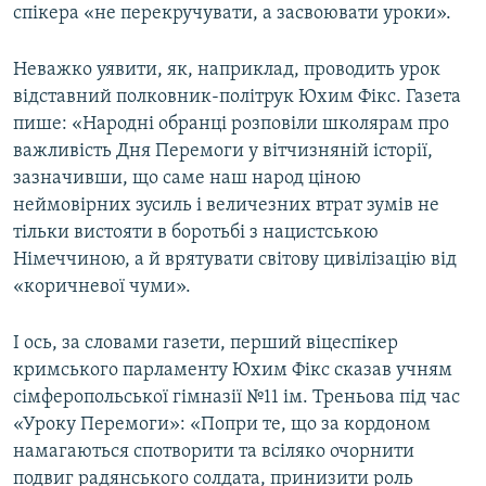
спікера «не перекручувати, а засвоювати уроки».
Неважко уявити, як, наприклад, проводить урок
відставний полковник-політрук Юхим Фікс. Газета
пише: «Народні обранці розповіли школярам про
важливість Дня Перемоги у вітчизняній історії,
зазначивши, що саме наш народ ціною
неймовірних зусиль і величезних втрат зумів не
тільки вистояти в боротьбі з нацистською
Німеччиною, а й врятувати світову цивілізацію від
«коричневої чуми».
І ось, за словами газети, перший віцеспікер
кримського парламенту Юхим Фікс сказав учням
сімферопольської гімназії №11 ім. Треньова під час
«Уроку Перемоги»: «Попри те, що за кордоном
намагаються спотворити та всіляко очорнити
подвиг радянського солдата, принизити роль