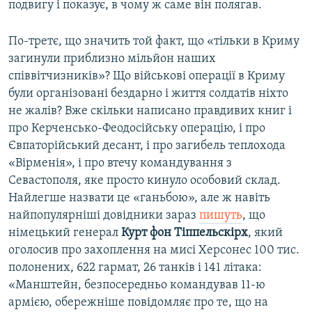
подвигу і показує, в чому ж саме він полягав.
По-третє, що значить той факт, що «тільки в Криму
загинули приблизно мільйон наших
співвітчизників»? Що військові операції в Криму
були організовані бездарно і життя солдатів ніхто
не жалів? Вже скільки написано правдивих книг і
про Керченсько-Феодосійську операцію, і про
Євпаторійський десант, і про загибель теплохода
«Вірменія», і про втечу командування з
Севастополя, яке просто кинуло особовий склад.
Найлегше назвати це «ганьбою», але ж навіть
найпопулярніші довідники зараз
пишуть
, що
німецький генерал
Курт фон Тіппельскірх
, який
оголосив про захоплення на мисі Херсонес 100 тис.
полонених, 622 гармат, 26 танків і 141 літака:
«Манштейн, безпосередньо командував 11-ю
армією, обережніше повідомляє про те, що на