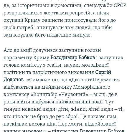
де, за історичними відомостями, спецслужби СРСР
розправлялися з жертвами репресій, а після
окупації Криму фашисти пристосували його до
своїх потреб і знищували там людей, що ніби
замаскувало його нквдешне минуле.
Але до акції долучився заступник голови
парламенту Криму
Володимир Бобков
і заступник
голови комітету з освіти, науки, молодіжної
політики та патріотичного виховання
Сергій
Додонов
. «Символічно, що «Диктант Перемоги»
відбувається на майданчику Меморіального
комплексу «Концтабір «Червоний» ‒ місці, де в
роки війни відбулися найжахливіші події. Тут
гинули невинні люди: діти, жінки, літні люди ‒ ті,
хто ніколи не брав до рук зброї. Це показує нам,
наскільки висока ціна Перемоги, відвойованої
нашим народом», ‒ підкреслив Володимир Бобков.