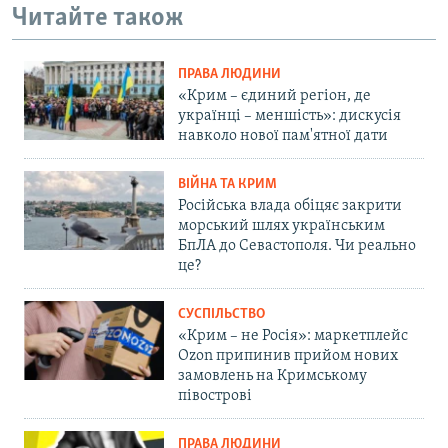
Читайте також
ПРАВА ЛЮДИНИ
«Крим – єдиний регіон, де
українці – меншість»: дискусія
навколо нової пам'ятної дати
ВІЙНА ТА КРИМ
Російська влада обіцяє закрити
морський шлях українським
БпЛА до Севастополя. Чи реально
це?
СУСПІЛЬСТВО
«Крим – не Росія»: маркетплейс
Ozon припинив прийом нових
замовлень на Кримському
півострові
ПРАВА ЛЮДИНИ