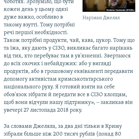
чоботях. Зрозуміло, що бути
кожен день у цьому одязі
дуже важко, особливо в
Наріман Джелял
такому взутті. Тому потрібні
речі першої необхідності.
Також потрібні продукти, чай, кава, цукор. Тому що
та їжа, яку дають у СІЗО, викликає багато нарікань
від тих, хто перебуває там в ув'язненні. Звертаюся
до всіх охочих і небайдужих: або у вигляді
продуктів, або в грошовому еквіваленті передавати
допомогу активістам кримськотатарського
національного руху. Я готовий взяти на себе
обов'язок зібрати й передати все в СІЗО хлопцям,
щоб вони відчули нашу підтримку», ‒ закликав він
увечері 27 листопада 2018 року.
За словами Джеляла, за два дні тільки в Криму
зібрали більше ніж 200 тисяч рублів (понад 80