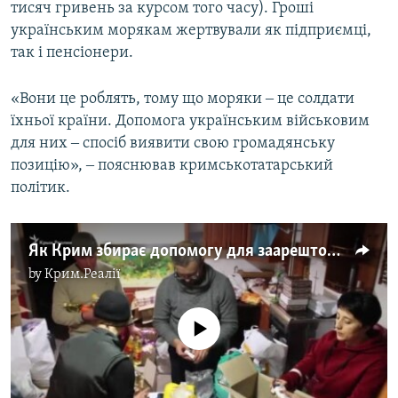
тисяч гривень за курсом того часу). Гроші
українським морякам жертвували як підприємці,
так і пенсіонери.
«Вони це роблять, тому що моряки ‒ це солдати
їхньої країни. Допомога українським військовим
для них ‒ спосіб виявити свою громадянську
позицію», ‒ пояснював кримськотатарський
політик.
Як Крим збирає допомогу для заарештованих українських моряків (відео)
by
Крим.Реалії
No media source currently available