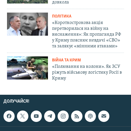
довкола
ПОЛІТИКА
«Короткострокова акція
перетворилася на війну на
виснаження»: Як пропаганда РФ
у Криму пояснює невдачі «СВО»
та залякує «мінними атаками»
ВІЙНА ТА КРИМ
«Полювання на колони». Як ЗСУ
ріжуть військову логістику Росії в
Криму
ДОЛУЧАЙСЯ!