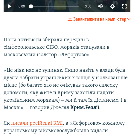
0:00
3:58
Завантажити на комп'ютер
Поки активісти збирали передачі в
сімферопольське СІЗО, моряків етапували в
московський ізолятор «Лефортово».
«Це ніяк нас не зупиняє. Якщо навіть у влади була
думка забрати українських хлопців у ізольованіше
місце (бо багато хто не очікував такого сплеску
допомоги, яку жителі Криму захотіли надати
українським морякам) ‒ ми й там їх дістанемо. І в
Москві», ‒ говорив Джелял
Крим.Реалії
.
Як
писали російські ЗМІ
, в «Лефортово» кожному
українському військовослужбовцю видали