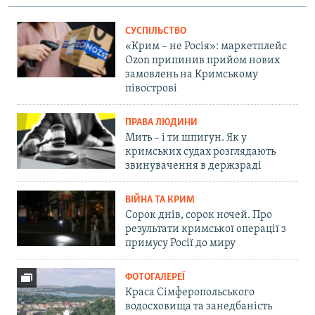
СУСПІЛЬСТВО
«Крим – не Росія»: маркетплейс
Ozon припинив прийом нових
замовлень на Кримському
півострові
ПРАВА ЛЮДИНИ
Мить – і ти шпигун. Як у
кримських судах розглядають
звинувачення в держзраді
ВІЙНА ТА КРИМ
Сорок днів, сорок ночей. Про
результати кримської операції з
примусу Росії до миру
ФОТОГАЛЕРЕЇ
Краса Сімферопольського
водосховища та занедбаність