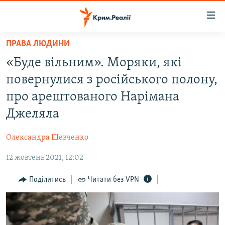
Доступність
посилання
Перейти
ПРАВА ЛЮДИНИ
до
НОВИНИ
«Буде вільним». Моряки, які
основного
ВОДА.КРИМ
матеріалу
повернулися з російського полону,
ВІДЕО ТА ФОТО
Перейти
про арештованого Нарімана
до
ПОЛІТИКА
Джеляла
основної
БЛОГИ
навігації
Олександра Шевченко
Перейти
ПОГЛЯД
до
12 жовтень 2021, 12:02
ІНТЕРВ'Ю
пошуку
ВСЕ ЗА ДЕНЬ
Поділитись
Читати без VPN
СПЕЦПРОЕКТИ
ЯК ОБІЙТИ БЛОКУВАННЯ
ДЕПОРТАЦІЯ