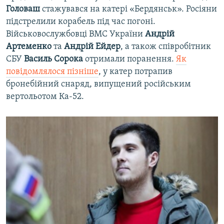
Головаш
стажувався на катері «Бердянськ». Росіяни
підстрелили корабель під час погоні.
Військовослужбовці ВМС України
Андрій
Артеменко
та
Андрій Ейдер
, а також співробітник
СБУ
Василь Сорока
отримали поранення.
Як
повідомлялося пізніше
, у катер потрапив
бронебійний снаряд, випущений російським
вертольотом Ка-52.