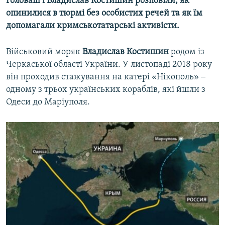
Головаш і Владислав Костишин розповіли, як
опинилися в тюрмі без особистих речей та як їм
допомагали кримськотатарські активісти.
Військовий моряк
Владислав Костишин
родом із
Черкаської області України. У листопаді 2018 року
він проходив стажування на катері «Нікополь» ‒
одному з трьох українських кораблів, які йшли з
Одеси до Маріуполя.