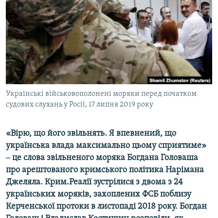
ВІДЕОУРОКИ «ELIFBE»
Русский
СВІДЧЕННЯ ОКУПАЦІЇ
Qırımtatar
УКРАЇНСЬКА ПРОБЛЕМА КРИМУ
ДОЛУЧАЙСЯ!
ІНФОГРАФІКА
Українські військовополонені моряки перед початком
судових слухань у Росії, 17 липня 2019 року
Усі сайти RFE/RL
«Вірю, що його звільнять. Я впевнений, що
українська влада максимально цьому сприятиме»
‒ це слова звільненого моряка Богдана Головаша
про арештованого кримського політика Нарімана
Джеляла. Крим.Реалії зустрілися з двома з 24
українських моряків, захоплених ФСБ поблизу
Керченської протоки в листопаді 2018 року. Богдан