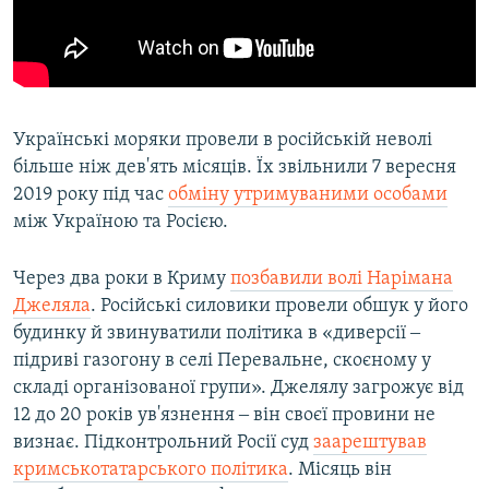
Українські моряки провели в російській неволі
більше ніж дев'ять місяців. Їх звільнили 7 вересня
2019 року під час
обміну утримуваними особами
між Україною та Росією.
Через два роки в Криму
позбавили волі Нарімана
Джеляла
. Російські силовики провели обшук у його
будинку й звинуватили політика в «диверсії ‒
підриві газогону в селі Перевальне, скоєному у
складі організованої групи». Джелялу загрожує від
12 до 20 років ув'язнення ‒ він своєї провини не
визнає. Підконтрольний Росії суд
заарештував
кримськотатарського політика
. Місяць він