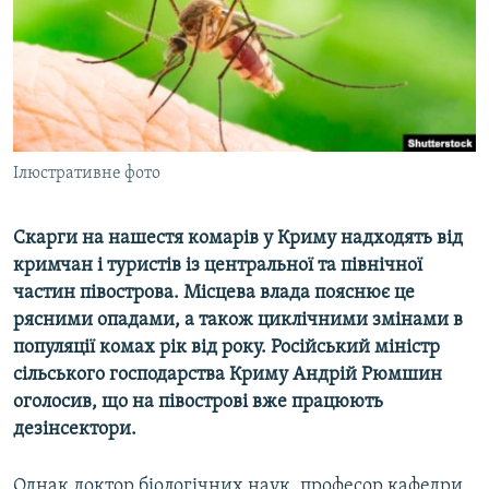
ВІДЕОУРОКИ «ELIFBE»
Русский
СВІДЧЕННЯ ОКУПАЦІЇ
Qırımtatar
УКРАЇНСЬКА ПРОБЛЕМА КРИМУ
ДОЛУЧАЙСЯ!
ІНФОГРАФІКА
Ілюстративне фото
Скарги на нашестя комарів у Криму надходять від
Усі сайти RFE/RL
кримчан і туристів із центральної та північної
частин півострова. Місцева влада пояснює це
рясними опадами, а також циклічними змінами в
популяції комах рік від року. Російський міністр
сільського господарства Криму Андрій Рюмшин
оголосив, що на півострові вже працюють
дезінсектори.
Однак доктор біологічних наук, професор кафедри