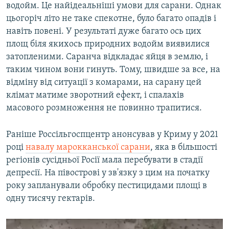
водойм. Це найідеальніші умови для сарани. Однак
цьогоріч літо не таке спекотне, було багато опадів і
навіть повені. У результаті дуже багато ось цих
площ біля якихось природних водойм виявилися
затопленими. Саранча відкладає яйця в землю, і
таким чином вони гинуть. Тому, швидше за все, на
відміну від ситуації з комарами, на сарану цей
клімат матиме зворотний ефект, і спалахів
масового розмноження не повинно трапитися.
Раніше Россільгоспцентр анонсував у Криму у 2021
році
навалу марокканської сарани
, яка в більшості
регіонів сусідньої Росії мала перебувати в стадії
депресії. На півострові у зв'язку з цим на початку
року запланували обробку пестицидами площі в
одну тисячу гектарів.