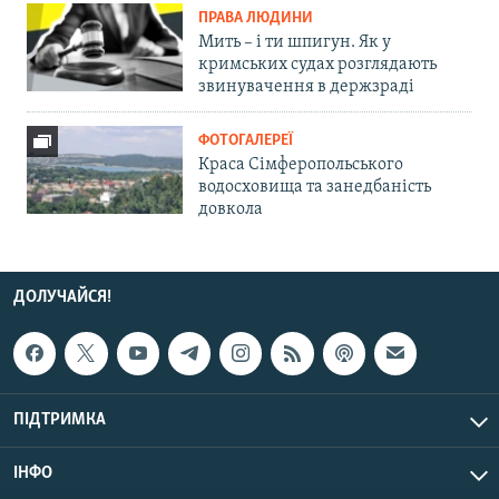
ПРАВА ЛЮДИНИ
Мить – і ти шпигун. Як у
кримських судах розглядають
звинувачення в держзраді
ФОТОГАЛЕРЕЇ
Краса Сімферопольського
водосховища та занедбаність
довкола
ДОЛУЧАЙСЯ!
ПІДТРИМКА
ІНФО