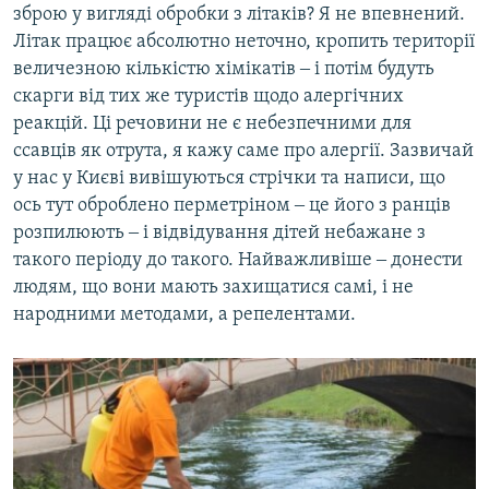
зброю у вигляді обробки з літаків? Я не впевнений.
Літак працює абсолютно неточно, кропить території
величезною кількістю хімікатів ‒ і потім будуть
скарги від тих же туристів щодо алергічних
реакцій. Ці речовини не є небезпечними для
ссавців як отрута, я кажу саме про алергії. Зазвичай
у нас у Києві вивішуються стрічки та написи, що
ось тут оброблено перметріном ‒ це його з ранців
розпилюють ‒ і відвідування дітей небажане з
такого періоду до такого. Найважливіше ‒ донести
людям, що вони мають захищатися самі, і не
народними методами, а репелентами.