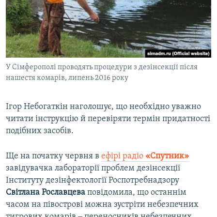
У Сімферополі проводять процедури з дезінсекції після
нашестя комарів, липень 2016 року
Ігор Небогаткін наголошує, що необхідно уважно
читати інструкцію й перевіряти термін придатності
подібних засобів.
Ще на початку червня в
ефірі радіо
«Спутник»
завідувачка лабораторії проблем дезінсекції
Інституту дезінфектології Роспотребнадзору
Світлана Рославцева
повідомила, що останнім
часом на півострові можна зустріти небезпечних
тигрових комарів ‒ переносників небезпечних