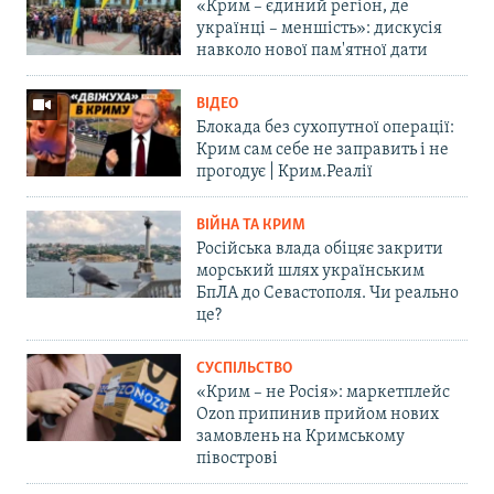
«Крим – єдиний регіон, де
українці – меншість»: дискусія
навколо нової пам'ятної дати
ВІДЕО
Блокада без сухопутної операції:
Крим сам себе не заправить і не
прогодує | Крим.Реалії
ВІЙНА ТА КРИМ
Російська влада обіцяє закрити
морський шлях українським
БпЛА до Севастополя. Чи реально
це?
СУСПІЛЬСТВО
«Крим – не Росія»: маркетплейс
Ozon припинив прийом нових
замовлень на Кримському
півострові