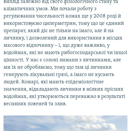
виплід залежно від свого фізіологічного стану та
кліматичних умов. Ми почали роботу з
регулювання чисельності комах ще у 2008 році й
використовуємо циперметрин, тому що це єдиний
препарат, який діє не тільки на імаго, але й на
личинку, і дозволений для використання в місцях
масового відпочинку ‒ і, що дуже важливо, у
водоймах, які не мають рибогосподарської чи іншої
цінності. У нас є солоні лимани з личинками, але
ми їх не обробляємо, тому що там ці личинки
генерують лікувальні грязі, а імаго не кусають
людей. Комарі, які мають епідеміологічне
значення, відкладають личинки в мілких прісних
водоймах, які утворюються переважно в результаті
весняних повеней та злив.