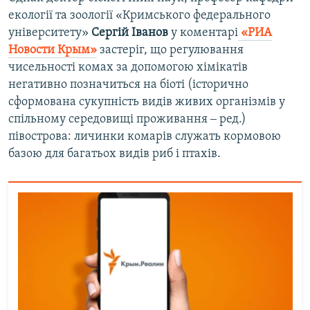
екології та зоології «Кримського федерального
університету»
Сергій Іванов
у коментарі
«РИА
Новости Крым»
застеріг, що регулювання
чисельності комах за допомогою хімікатів
негативно позначиться на біоті (історично
сформована сукупність видів живих організмів у
спільному середовищі проживання ‒ ред.)
півострова: личинки комарів служать кормовою
базою для багатьох видів риб і птахів.