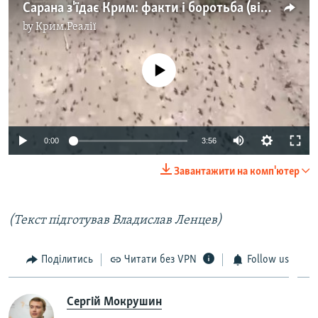
Сарана з'їдає Крим: факти і боротьба (відео)
by
Крим.Реалії
No media source currently available
0:00
3:56
Завантажити на комп'ютер
(Текст підготував Владислав Ленцев)
Поділитись
Читати без VPN
Follow us
Сергій Мокрушин