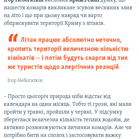
Ігор Небогаткін
висловив
Крим.Реалії
думку, що
нашестя комарів викликане зсувом весняних злив
на літо і що при цьому навряд чи варто
обприскувати території Криму з літаків.
Літак працює абсолютно неточно,
кропить території величезною кількістю
хімікатів ‒ і потім будуть скарги від тих
же туристів щодо алергічних реакцій
Ігор Небогаткін
– Просто цьогоріч природа ніби відстає від
календаря на один місяць. Тобто ті грози, які мали
пройти у травні, пройшли у червні. У підсумку
збереглася величезна кількість теплих водойм, де
активно розмножуються личинки комарів. Але чи
потрібно бити на сполох і застосовувати важку