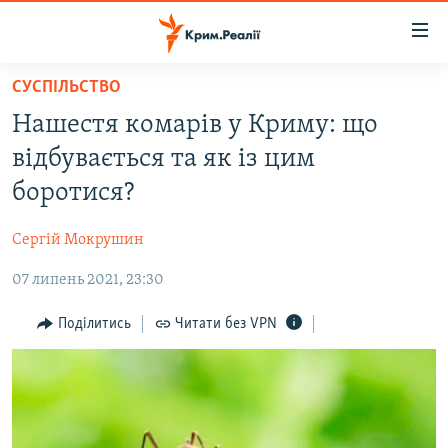
Доступність
посилання
Перейти
СУСПІЛЬСТВО
до
НОВИНИ
Нашестя комарів у Криму: що
основного
ВОДА.КРИМ
матеріалу
відбувається та як із цим
ВІДЕО ТА ФОТО
Перейти
боротися?
до
ПОЛІТИКА
основної
Сергій Мокрушин
БЛОГИ
навігації
Перейти
07 липень 2021, 23:30
ПОГЛЯД
до
ІНТЕРВ'Ю
Поділитись
Читати без VPN
пошуку
ВСЕ ЗА ДЕНЬ
СПЕЦПРОЕКТИ
ЯК ОБІЙТИ БЛОКУВАННЯ
ДЕПОРТАЦІЯ