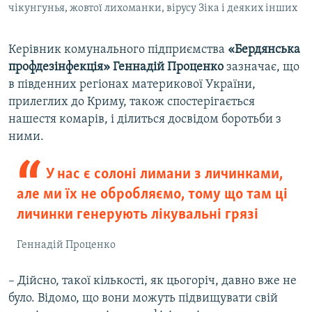
чікунгунья, жовтої лихоманки, вірусу Зіка і деяких інших
Керівник комунального підприємства
«Бердянська
профдезінфекція»
Геннадій Проценко
зазначає, що
в південних регіонах материкової України,
прилеглих до Криму, також спостерігається
нашестя комарів, і ділиться досвідом боротьби з
ними.
У нас є солоні лимани з личинками,
але ми їх не обробляємо, тому що там ці
личинки генерують лікувальні грязі
Геннадій Проценко
– Дійсно, такої кількості, як цьогоріч, давно вже не
було. Відомо, що вони можуть підвищувати свій