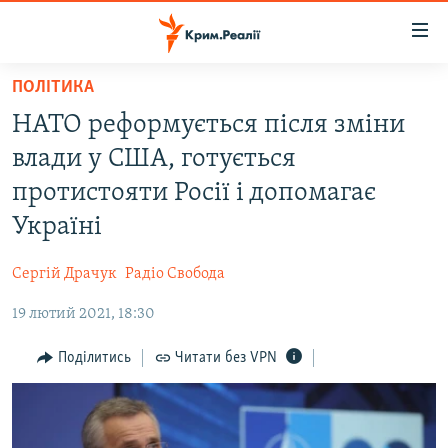
Доступність
посилання
Перейти
ПОЛІТИКА
до
НОВИНИ
НАТО реформується після зміни
основного
ВОДА.КРИМ
матеріалу
влади у США, готується
ВІДЕО ТА ФОТО
Перейти
протистояти Росії і допомагає
до
ПОЛІТИКА
Україні
основної
БЛОГИ
навігації
Сергій Драчук
Радіо Свобода
Перейти
ПОГЛЯД
до
19 лютий 2021, 18:30
ІНТЕРВ'Ю
пошуку
ВСЕ ЗА ДЕНЬ
Поділитись
Читати без VPN
СПЕЦПРОЕКТИ
ЯК ОБІЙТИ БЛОКУВАННЯ
ДЕПОРТАЦІЯ