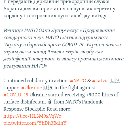
Її передають Державній прикордонній службі
України для використання на пунктах перетину
кордону і контрольних пунктах в’їзду-виїзду.
Речниця НАТО Оана Лунджеску: «Продовження
солідарності в дії: НАТО і Латвія підтримують
Україну в боротьбі проти COVID-19. Україна почала
отримувати понад 9 тисяч літрів засобу для
дезінфекції поверхонь із запасу протипандемічного
реагування НАТО»
Continued solidarity in action:
#NATO
&
#Latvia
🇱🇻
support
#Ukraine
🇺🇦 in the fight against
#COVID_19
.Ukraine started receiving +9000 litres of
surface disinfectant 🧴 from NATO’s Pandemic
Response Stockpile.Read more:
https://t.co/HL3M9xVqWc
pic.twitter.com/YhDh3BdlhY