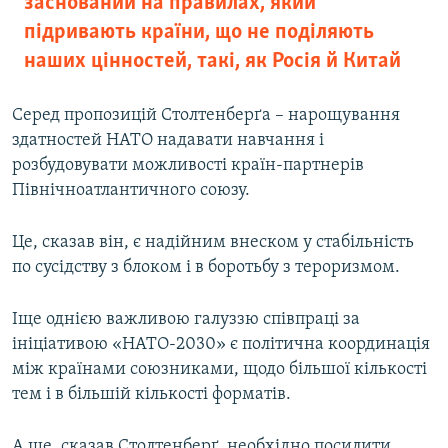
заснований на правилах, який
підривають країни, що не поділяють
наших цінностей, такі, як Росія й Китай
Серед пропозицій Столтенберґа – нарощування
здатностей НАТО надавати навчання і
розбудовувати можливості країн-партнерів
Північноатлантичного союзу.
Це, сказав він, є надійним внеском у стабільність
по сусідству з блоком і в боротьбу з тероризмом.
Іще однією важливою галуззю співпраці за
ініціативою «НАТО-2030» є політична координація
між країнами союзниками, щодо більшої кількості
тем і в більшій кількості форматів.
А ще, сказав Столтенберґ, необхідно посилити