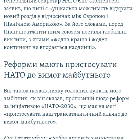
генеральний секретар НАТО Єнс Столтенберґ
заявив, що нині є «унікальна можливість відкрити
новий розділ у відносинах між Європою і
Північною Америкою». За його словами, перед
Північноатлантичним союзом постали глобальні
виклики, з якими «жодна країна і жоден
континент не впорається наодинці».
Реформи мають пристосувати
НАТО до вимог майбутнього
Він також назвав низку головних пунктів його
амбітних, як він сказав, пропозицій щодо реформ
за ініціативою «НАТО-2030», що має на меті
«пристосувати наш трансатлантичний альянс до
вимог майбутнього».
Єнс Столтенберґ: «Добра дискусія з міністрами