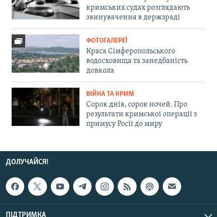
кримських судах розглядають
звинувачення в держзраді
ФОТОГАЛЕРЕЇ
Краса Сімферопольського
водосховища та занедбаність
довкола
ВІЙНА ТА КРИМ
Сорок днів, сорок ночей. Про
результати кримської операції з
примусу Росії до миру
ДОЛУЧАЙСЯ!
ПІДТРИМКА