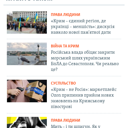
ПРАВА ЛЮДИНИ
«Крим – єдиний регіон, де
українці – меншість»: дискусія
навколо нової пам'ятної дати
ВІЙНА ТА КРИМ
Російська влада обіцяє закрити
морський шлях українським
БпЛА до Севастополя. Чи реально
це?
СУСПІЛЬСТВО
«Крим – не Росія»: маркетплейс
Ozon припинив прийом нових
замовлень на Кримському
півострові
ПРАВА ЛЮДИНИ
Мить – і ти шпигун. Як у