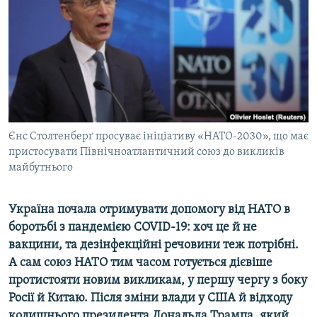
ВІДЕОУРОКИ «ELIFBE»
Русский
СВІДЧЕННЯ ОКУПАЦІЇ
Qırımtatar
УКРАЇНСЬКА ПРОБЛЕМА КРИМУ
ДОЛУЧАЙСЯ!
ІНФОГРАФІКА
Єнс Столтенберґ просуває ініціативу «НАТО-2030», що має
пристосувати Північноатлантичний союз до викликів
Усі сайти RFE/RL
майбутнього
Україна почала отримувати допомогу від НАТО в
боротьбі з пандемією COVID-19: хоч це й не
вакцини, та дезінфекційні речовини теж потрібні.
А сам союз НАТО тим часом готується дієвіше
протистояти новим викликам, у першу чергу з боку
Росії й Китаю. Після зміни влади у США й відходу
колишнього президента Дональда Трампа, який