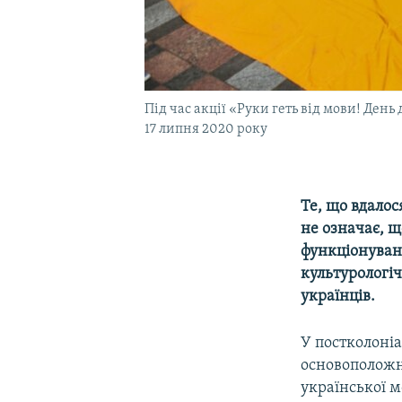
Під час акції «Руки геть від мови! Ден
17 липня 2020 року
Те, що вдалос
не означає, щ
функціонуван
культурологіч
українців.
У постколоніа
основоположн
української м