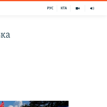
РУС
КТА
ька