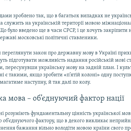
ами зроблено так, що в багатьох випадках не українсь
ва служить на українській території мовою міжнаціона
Що було введено ще в часи СРСР, і це хочуть закріпити
ержаві московські політичні ставленики.
переглянути закон про державну мову в Україні при
ть підготувати можливість надання російській мові ст
и, пересунувши українську мову на задній план. І куль
і є такими, якщо зробити «п’ятій колоні» одну поступк
магатиме наступну, й так далі по колу.
ка мова – об’єднуючий фактор нації
їні розуміють фундаментальну цінність української мов
 об’єднуючого фактору, що в декого викликає неприйня
ргнення бажання вільно володіти мовою країни свого п