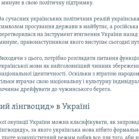
 минуле в свою політичну підтримку.
За сучасних українських політичних реалій українська
символом просування держави в майбутнє, а російська
перетворилася на інструмент втягнення України назад
минуле, правонаступником якого виступає сьогодні путі
Виходячи з цього, потрібно розглядати питання функц
української мови як найголовніший чинник збережен
національної ідентичності. Оскільки з втратою народом
тільки втрачає свою національну і культурну індивідуал
починає дрейфувати до чужинського берега.
ий лінгвоцид» в Україні
кої окупації України можна класифікувати, як запров
інгвоциду», за якого українська мова нібито формально
, проте комуністичний режим робив все для того, аб