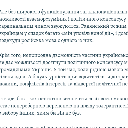
Але без широкого функціонування загальнонаціональн
можливості взаєморозуміння і політичного консенсусу
кардинальним чином звужуються. Радянський режим
українцям у спадок багато «мін уповільненої дії», і до
подекуди російська мова є однією із них.
Крім того, неприродна двомовність частини українськ
не дає можливості досягнути політичного консенсусу 
громадянами України. У той час, коли рідною мовою 
тільки одна. А бікультурність призводить тільки до траг
людини, конфліктів інтересів та відвертої політичної н
ть для багатьох остаточно визначитися зі своєю мовн
 стає непереборною перепоною на шляху толерантності
 вибору інших, яким би він не був.