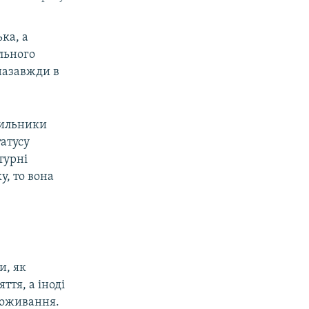
ка, а
льного
 назавжди в
хильники
атусу
турні
у, то вона
и, як
ття, а іноді
роживання.