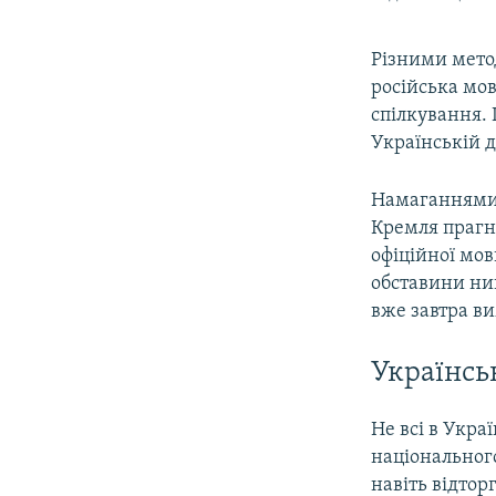
Різними метод
російська мо
спілкування. 
Українській д
Намаганнями 
Кремля прагну
офіційної мов
обставини нин
вже завтра ви
Українсь
Не всі в Укра
національного
навіть відто