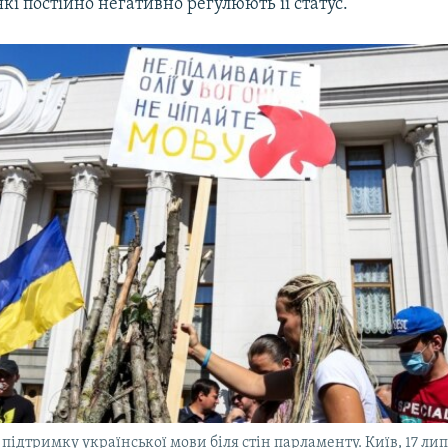
які постійно негативно регулюють її статус.
а підтримку української мови біля стін парламенту. Київ, 17 ли