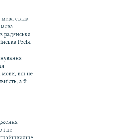
 мова стала
 мова
 в радянське
нська Росія.
іонування
ня
 мови, він не
ьність, а й
адження
 і не
и якнайшвидше