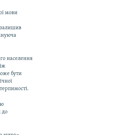
ої мови
 залишив
мінуюча
ого населення
між
може бути
ічної
етерпимості.
ою
 до