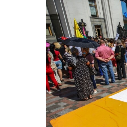
ВІДЕОУРОКИ «ELIFBE»
СВІДЧЕННЯ ОКУПАЦІЇ
УКРАЇНСЬКА ПРОБЛЕМА КРИМУ
ІНФОГРАФІКА