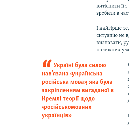
витіснити її
зробити в час
І найгірше те
ситуацію не в
визнавати, ру
належних умо
Україні була силою
нав’язана «українська
російська мова», яка була
закріпленням вигаданої в
Кремлі теорії щодо
«російськомовних
українців»