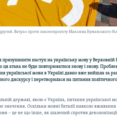
ь другий. Ватра» проти законопроєкту Максима Бужанського біл
я призупинити наступ на українську мову у Верховній Р
о ця атака не буде повторюватися знову і знову. Пробле
ня української мови в Україні давно вже вийшла за р
ного дискурсу і перетворилася на питання політичног
льній державі, якою є Україна, питання української м
е значення. Оскільки мовні баталії навколо вживання
ови – це не що інше, як шалений спротив деколонізації