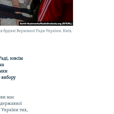
я будівлі Верховної Ради України. Київ,
аді, зовсім
ма
амки
о вибору
ови має
 державної
 України тих,