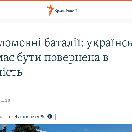
ломовні баталії: українс
має бути повернена в
ність
11:18
ь
Читати без VPN