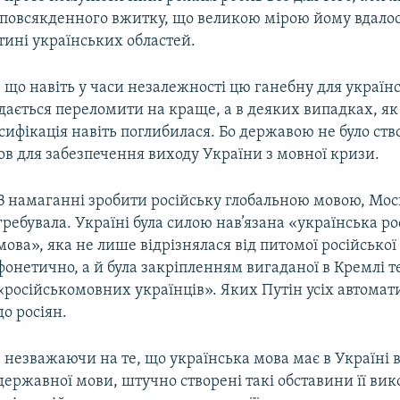
 з повсякденного вжитку, що великою мірою йому вдал
тині українських областей.
, що навіть у часи незалежності цю ганебну для українс
дається переломити на краще, а в деяких випадках, як
сифікація навіть поглибилася. Бо державою не було ст
в для забезпечення виходу України з мовної кризи.
В намаганні зробити російську глобальною мовою, Мос
гребувала. Україні була силою нав’язана «українська ро
мова», яка не лише відрізнялася від питомої російсько
фонетично, а й була закріпленням вигаданої в Кремлі т
«російськомовних українців». Яких Путін усіх автомат
до росіян.
І незважаючи на те, що українська мова має в Україні
державної мови, штучно створені такі обставини її ви