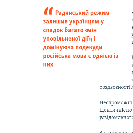
Радянський режим
залишив українцям у
спадок багато «мін
уповільненої дії», і
домінуюча подекуди
російська мова є однією із
них
роздвоєності 
Неспроможніс
ідентичністю
усвідомленого