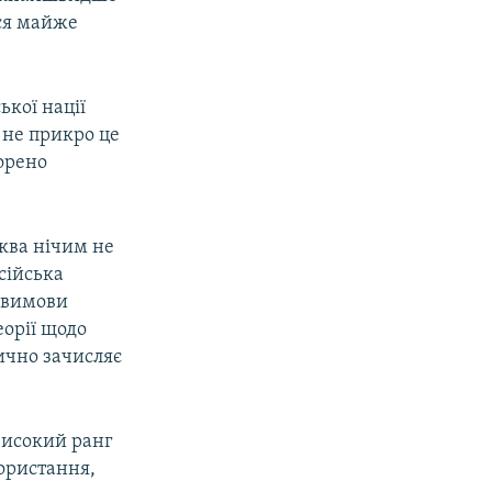
ося майже
ької нації
 не прикро це
ворено
ква нічим не
сійська
ї вимови
еорії щодо
ично зачисляє
 високий ранг
користання,