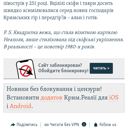
півострів у 251 році. Вцілілі скіфи і таври досить
швидко асимілювалися серед нових господарів
Кримських гір і передгір'їв – алан і готів.
P. S. Квадратна вежа, що стала візитною карткою
Неаполя, лише стилізована під скіфські укріплення.
В реальності – це новотвір 1980-х років.
Сайт заблокирован?
читать >
Обойдите блокировку!
Новини без блокування і цензури!
Встановити
додаток
Крим.Реалії для
iOS
і
Android
.
Поділитись
Читати без VPN
Follow us