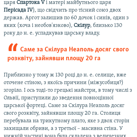
царя
Спартока V
і матері майбутнього царя
Перісада IV
), що свідчить про тісний союз двох
держав. Аргот
залишив по 60 дочок і синів, один з
яких (хоча і необов'язково),
Скілур
, близько 130
року до н. е. успадкував царську владу.
Саме за Скілура Неаполь досяг свого
розквіту, зайнявши площу 20 га
Приблизно у тому ж 130 році до н. е. селище, вже
оточене стіною, з якоїсь причини (міжусобиця?)
згоріло. І ось тоді-то грецькі майстри, в тому числі з
Ольвії, приступили до зведення повноцінної
царської фортеці. Саме за Скілура Неаполь досяг
свого розквіту, зайнявши площу 20 га. Столиця
перебувала на трикутному плато, яке з двох сторін
захищали обриви, а з третьої – масивна стіна. У
нижній частині вона була складена з величезних