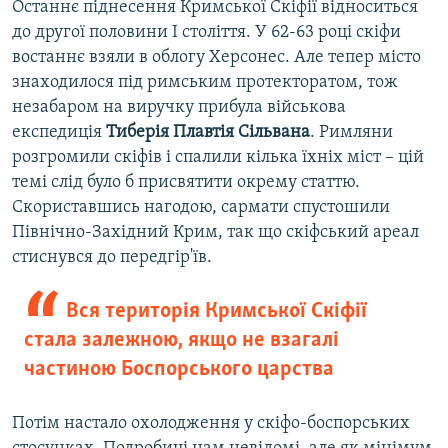
Останнє піднесення Кримської Скіфії відноситься
до другої половини I століття. У 62-63 році скіфи
востаннє взяли в облогу Херсонес. Але тепер місто
знаходилося під римським протекторатом, тож
незабаром на виручку прибула військова
експедиція
Тиберія Плавтія Сільвана
. Римляни
розгромили скіфів і спалили кілька їхніх міст – цій
темі слід було б присвятити окрему статтю.
Скориставшись нагодою, сармати спустошили
Північно-Західний Крим, так що скіфський ареал
стиснувся до передгір'їв.
Вся територія Кримської Скіфії
стала залежною, якщо не взагалі
частиною Боспорського царства
Потім настало охолодження у скіфо-боспорських