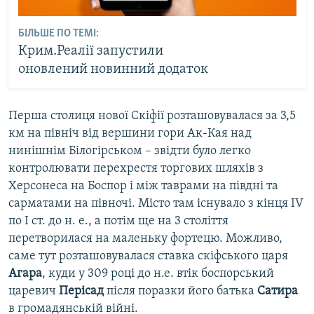
БІЛЬШЕ ПО ТЕМІ:
Крим.Реалії запустили
оновлений новинний додаток
Перша столиця нової Скіфії розташовувалася за 3,5
км на північ від вершини гори Ак-Кая над
нинішнім Білогірськом – звідти було легко
контролювати перехрестя торгових шляхів з
Херсонеса на Боспор і між таврами на півдні та
сарматами на півночі. Місто там існувало з кінця IV
по I ст. до н. е., а потім ще на 3 століття
перетворилася на маленьку фортецю. Можливо,
саме тут розташовувалася ставка скіфського царя
Агара
, куди у 309 році до н.е. втік боспорський
царевич
Перісад
після поразки його батька
Сатира
в громадянській війні.