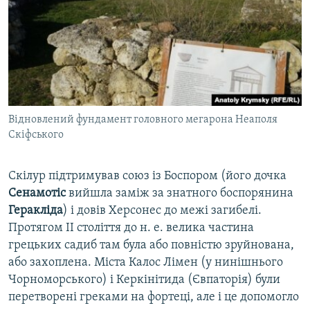
Відновлений фундамент головного мегарона Неаполя
Скіфського
Скілур підтримував союз із Боспором (його дочка
Сенамотіс
вийшла заміж за знатного боспорянина
Геракліда
) і довів Херсонес до межі загибелі.
Протягом II століття до н. е. велика частина
грецьких садиб там була або повністю зруйнована,
або захоплена. Міста Калос Лімен (у нинішнього
Чорноморського) і Керкінітида (Євпаторія) були
перетворені греками на фортеці, але і це допомогло