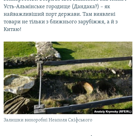
Усть-Альмінське городище (Дандака?) – як
найважливіший порт держави. Там виявлені
товари не тільки з ближнього зарубіжжя, а й з
Китаю!
Залишки виноробні Неаполя Скіфського