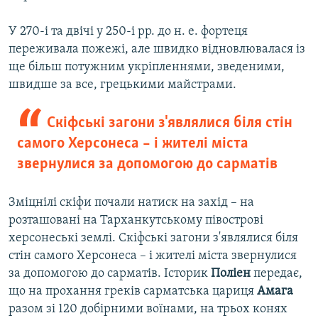
У 270-і та двічі у 250-і рр. до н. е. фортеця
переживала пожежі, але швидко відновлювалася із
ще більш потужним укріпленнями, зведеними,
швидше за все, грецькими майстрами.
Скіфські загони з'являлися біля стін
самого Херсонеса – і жителі міста
звернулися за допомогою до сарматів
Зміцнілі скіфи почали натиск на захід – на
розташовані на Тарханкутському півострові
херсонеські землі. Скіфські загони з'являлися біля
стін самого Херсонеса – і жителі міста звернулися
за допомогою до сарматів. Історик
Поліен
передає,
що на прохання греків сарматська цариця
Амага
разом зі 120 добірними воїнами, на трьох конях