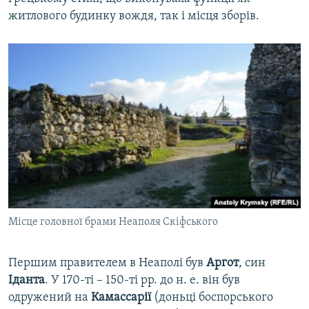
житлового будинку вождя, так і місця зборів.
Місце головної брами Неаполя Скіфського
Першим правителем в Неаполі був
Аргот
, син
Іданта
. У 170-ті – 150-ті рр. до н. е. він був
одружений на
Камассарії
(доньці боспорського