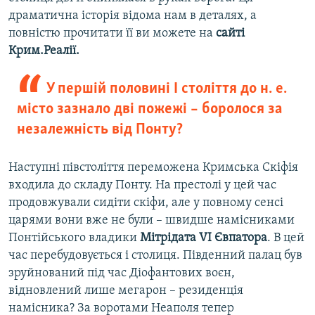
драматична історія відома нам в деталях, а
повністю прочитати її ви можете на
сайті
Крим.Реалії.
У першій половині I століття до н. е.
місто зазнало дві пожежі – боролося за
незалежність від Понту?
Наступні півстоліття переможена Кримська Скіфія
входила до складу Понту. На престолі у цей час
продовжували сидіти скіфи, але у повному сенсі
царями вони вже не були – швидше намісниками
Понтійського владики
Мітрідата VI Євпатора
. В цей
час перебудовується і столиця. Південний палац був
зруйнований під час Діофантових воєн,
відновлений лише мегарон – резиденція
намісника? За воротами Неаполя тепер