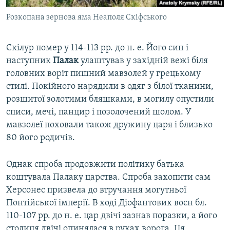
Розкопана зернова яма Неаполя Скіфського
Скілур помер у 114-113 рр. до н. е. Його син і
наступник
Палак
улаштував у західній вежі біля
головних воріт пишний мавзолей у грецькому
стилі. Покійного нарядили в одяг з білої тканини,
розшитої золотими бляшками, в могилу опустили
списи, мечі, панцир і позолочений шолом. У
мавзолеї поховали також дружину царя і близько
80 його родичів.
Однак спроба продовжити політику батька
коштувала Палаку царства. Спроба захопити сам
Херсонес призвела до втручання могутньої
Понтійської імперії. В ході Діофантових воєн бл.
110-107 рр. до н. е. цар двічі зазнав поразки, а його
столиця двічі опинялася в руках ворога. Ця