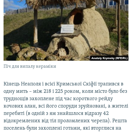
Піч для випалу кераміки
Кінець Неаполя і всієї Кримської Скіфії трапився в
одну мить – між 218 і 225 роком, коли місто було без
труднощів захоплене під час короткого рейду
кочових алан, всі його споруди зруйновані, а жителі
перебиті (в одній з ям знайшлося відразу 42
відокремлених від тіл проломлених черепа). Решта
поселень були захоплені готами, які вторглися на