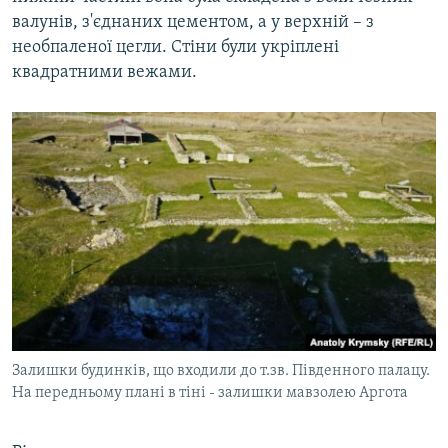
валунів, з'єднаних цементом, а у верхній – з
необпаленої цегли. Стіни були укріплені
квадратними вежами.
Залишки будинків, що входили до т.зв. Південного палацу.
На передньому плані в тіні - залишки мавзолею Аргота