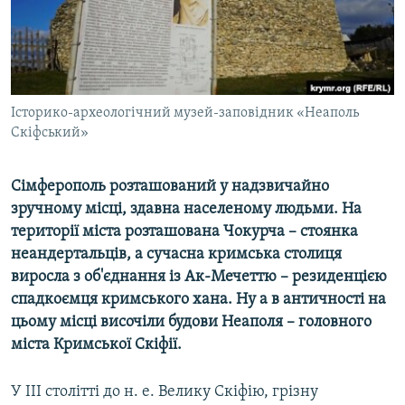
ВІДЕОУРОКИ «ELIFBE»
Русский
СВІДЧЕННЯ ОКУПАЦІЇ
Qırımtatar
УКРАЇНСЬКА ПРОБЛЕМА КРИМУ
ДОЛУЧАЙСЯ!
Історико-археологічний музей-заповідник «Неаполь
ІНФОГРАФІКА
Скіфський»
Сімферополь розташований у надзвичайно
Усі сайти RFE/RL
зручному місці, здавна населеному людьми. На
території міста розташована Чокурча – стоянка
неандертальців, а сучасна кримська столиця
виросла з об'єднання із Ак-Мечеттю – резиденцією
спадкоємця кримського хана. Ну а в античності на
цьому місці височіли будови Неаполя – головного
міста Кримської Скіфії.​
У III столітті до н. е. Велику Скіфію, грізну