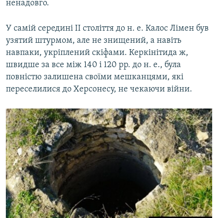
ненадовго.
У самій середині II століття до н. е. Калос Лімен був
узятий штурмом, але не знищений, а навіть
навпаки, укріплений скіфами. Керкінітида ж,
швидше за все між 140 і 120 рр. до н. е., була
повністю залишена своїми мешканцями, які
переселилися до Херсонесу, не чекаючи війни.