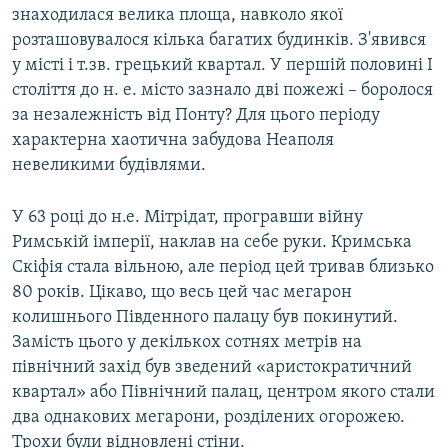
знаходилася велика площа, навколо якої
розташовувалося кілька багатих будинків. З'явився
у місті і т.зв. грецький квартал. У першій половині I
століття до н. е. місто зазнало дві пожежі – боролося
за незалежність від Понту? Для цього періоду
характерна хаотична забудова Неаполя
невеликими будівлями.
У 63 році до н.е. Мітрідат, програвши війну
Римській імперії, наклав на себе руки. Кримська
Скіфія стала вільною, але період цей тривав близько
80 років. Цікаво, що весь цей час мегарон
колишнього Південного палацу був покинутий.
Замість цього у декількох сотнях метрів на
північний захід був зведений «аристократичний
квартал» або Північний палац, центром якого стали
два однакових мегарони, розділених огорожею.
Трохи були відновлені стіни.