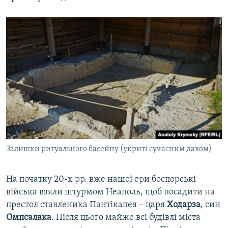
Залишки ритуального басейну (укриті сучасним дахом)
На початку 20-х рр. вже нашої ери боспорські
війська взяли штурмом Неаполь, щоб посадити на
престол ставленика Пантікапея – царя
Ходарза
, син
Омпсалака
. Після цього майже всі будівлі міста