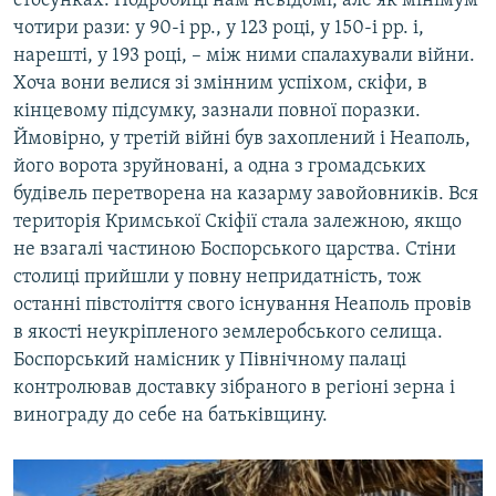
стосунках. Подробиці нам невідомі, але як мінімум
чотири рази: у 90-і рр., у 123 році, у 150-і рр. і,
нарешті, у 193 році, – між ними спалахували війни.
Хоча вони велися зі змінним успіхом, скіфи, в
кінцевому підсумку, зазнали повної поразки.
Ймовірно, у третій війні був захоплений і Неаполь,
його ворота зруйновані, а одна з громадських
будівель перетворена на казарму завойовників. Вся
територія Кримської Скіфії стала залежною, якщо
не взагалі частиною Боспорського царства. Стіни
столиці прийшли у повну непридатність, тож
останні півстоліття свого існування Неаполь провів
в якості неукріпленого землеробського селища.
Боспорський намісник у Північному палаці
контролював доставку зібраного в регіоні зерна і
винограду до себе на батьківщину.