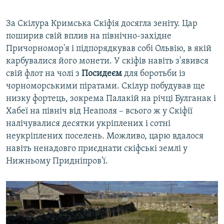
За Скілура Кримська Скіфія досягла зеніту. Цар
поширив свій вплив на північно-західне
Причорномор'я і підпорядкував собі Ольвію, в якій
карбувалися його монети. У скіфів навіть з'явився
свій флот на чолі з
Посидеєм
для боротьби із
чорноморськими піратами. Скілур побудував ще
низку фортець, зокрема Палакій на річці Булганак і
Хабеї на північ від Неаполя – всього ж у Скіфії
налічувалися десятки укріплених і сотні
неукріплених поселень. Можливо, царю вдалося
навіть ненадовго приєднати скіфські землі у
Нижньому Придніпров'ї.