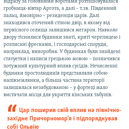
Відразу за головними воротами розташовувалася
гробниця-вівтар Аргота, а далі – т.зв. Південний
палац, ймовірно – резиденція царів. Далі
знаходився оточений стіною двір, в якому від
первісного селища залишився мегарон. Навколо
двору тіснилися будинки знаті, криті черепицею і
розписані фресками, і господарські споруди,
наприклад, виноробня. У будинках були знайдені
статуетки і написи грецькою мовою – позначився
потужний культурний вплив сусідів. Нечисленні
будинки простолюдинів представляли собою
напівземлянки, а більша частина території
залишилася незабудованою – у фортеці мало
вистачати місця для укриття кінських табунів.
Цар поширив свій вплив на північно-
західне Причорномор'я і підпорядкував
собі Ольвію