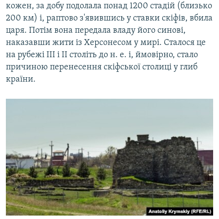
кожен, за добу подолала понад 1200 стадій (близько
200 км) і, раптово з'явившись у ставки скіфів, вбила
царя. Потім вона передала владу його синові,
наказавши жити із Херсонесом у мирі. Сталося це
на рубежі III і II століть до н. е. і, ймовірно, стало
причиною перенесення скіфської столиці у глиб
країни.