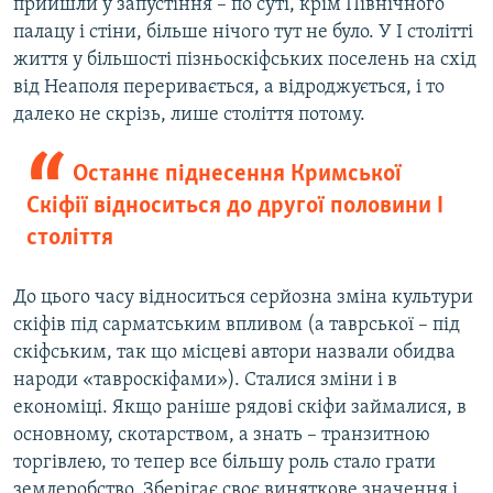
прийшли у запустіння – по суті, крім Північного
палацу і стіни, більше нічого тут не було. У I столітті
життя у більшості пізньоскіфських поселень на схід
від Неаполя переривається, а відроджується, і то
далеко не скрізь, лише століття потому.
Останнє піднесення Кримської
Скіфії відноситься до другої половини I
століття
До цього часу відноситься серйозна зміна культури
скіфів під сарматським впливом (а таврської – під
скіфським, так що місцеві автори назвали обидва
народи «тавроскіфами»). Сталися зміни і в
економіці. Якщо раніше рядові скіфи займалися, в
основному, скотарством, а знать – транзитною
торгівлею, то тепер все більшу роль стало грати
землеробство. Зберігає своє виняткове значення і