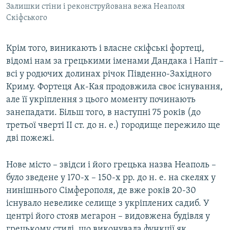
Залишки стіни і реконструйована вежа Неаполя
Скіфського
Крім того, виникають і власне скіфські фортеці,
відомі нам за грецькими іменами Дандака і Напіт –
всі у родючих долинах річок Південно-Західного
Криму. Фортеця Ак-Кая продовжила своє існування,
але її укріплення з цього моменту починають
занепадати. Більш того, в наступні 75 років (до
третьої чверті II ст. до н. е.) городище пережило ще
дві пожежі.
Нове місто – звідси і його грецька назва Неаполь –
було зведене у 170-х – 150-х рр. до н. е. на скелях у
нинішнього Сімферополя, де вже років 20-30
існувало невелике селище з укріплених садиб. У
центрі його стояв мегарон – видовжена будівля у
грецькому стилі, що виконувала функції як