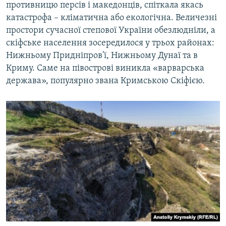
противницю персів і македонців, спіткала якась
катастрофа – кліматична або екологічна. Величезні
простори сучасної степової України обезлюдніли, а
скіфське населення зосередилося у трьох районах:
Нижньому Придніпров'ї, Нижньому Дунаї та в
Криму. Саме на півострові виникла «варварська
держава», популярно звана Кримською Скіфією.