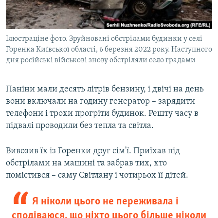
Ілюстраціне фото. Зруйновані обстрілами будинки у селі
Горенка Київської області, 6 березня 2022 року. Наступного
дня російські військові знову обстріляли село градами
Паніни мали десять літрів бензину, і двічі на день
вони включали на годину генератор – зарядити
телефони і трохи прогріти будинок. Решту часу в
підвалі проводили без тепла та світла.
Вивозив їх із Горенки друг сім'ї. Приїхав під
обстрілами на машині та забрав тих, хто
помістився – саму Світлану і чотирьох її дітей.
Я ніколи цього не переживала і
сподіваюся, що ніхто цього більше ніколи