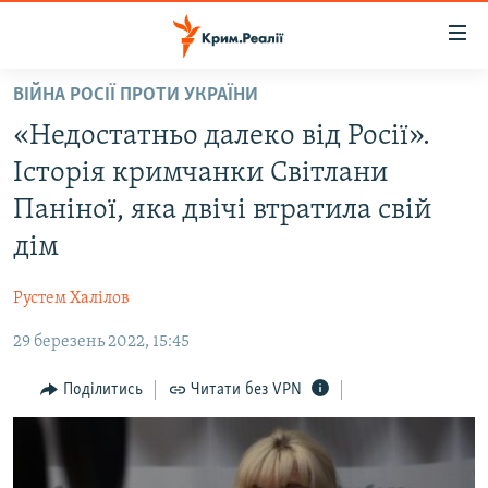
Доступність
посилання
Перейти
ВІЙНА РОСІЇ ПРОТИ УКРАЇНИ
до
НОВИНИ
«Недостатньо далеко від Росії».
основного
ВОДА.КРИМ
матеріалу
Історія кримчанки Світлани
ВІДЕО ТА ФОТО
Перейти
Паніної, яка двічі втратила свій
до
ПОЛІТИКА
дім
основної
БЛОГИ
навігації
Рустем Халілов
Перейти
ПОГЛЯД
до
29 березень 2022, 15:45
ІНТЕРВ'Ю
пошуку
ВСЕ ЗА ДЕНЬ
Поділитись
Читати без VPN
СПЕЦПРОЕКТИ
ЯК ОБІЙТИ БЛОКУВАННЯ
ДЕПОРТАЦІЯ