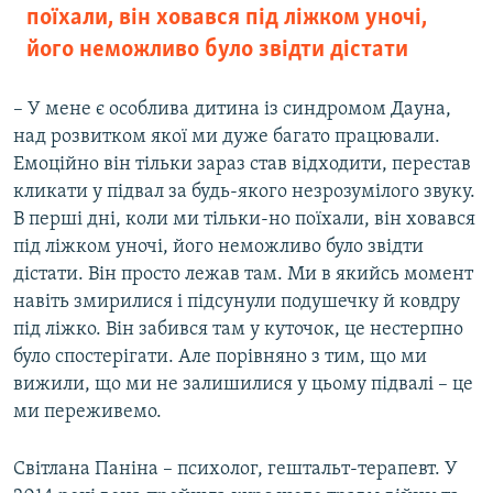
поїхали, він ховався під ліжком уночі,
його неможливо було звідти дістати
– У мене є особлива дитина із синдромом Дауна,
над розвитком якої ми дуже багато працювали.
Емоційно він тільки зараз став відходити, перестав
кликати у підвал за будь-якого незрозумілого звуку.
В перші дні, коли ми тільки-но поїхали, він ховався
під ліжком уночі, його неможливо було звідти
дістати. Він просто лежав там. Ми в якийсь момент
навіть змирилися і підсунули подушечку й ковдру
під ліжко. Він забився там у куточок, це нестерпно
було спостерігати. Але порівняно з тим, що ми
вижили, що ми не залишилися у цьому підвалі – це
ми переживемо.
Світлана Паніна – психолог, гештальт-терапевт. У