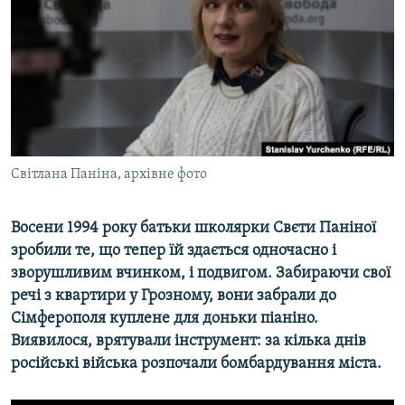
ВІДЕОУРОКИ «ELIFBE»
Русский
СВІДЧЕННЯ ОКУПАЦІЇ
Qırımtatar
УКРАЇНСЬКА ПРОБЛЕМА КРИМУ
ДОЛУЧАЙСЯ!
ІНФОГРАФІКА
Світлана Паніна, архівне фото
Усі сайти RFE/RL
Восени 1994 року батьки школярки Свєти Паніної
зробили те, що тепер їй здається одночасно і
зворушливим вчинком, і подвигом. Забираючи свої
речі з квартири у Грозному, вони забрали до
Сімферополя куплене для доньки піаніно.
Виявилося, врятували інструмент: за кілька днів
російські війська розпочали бомбардування міста.