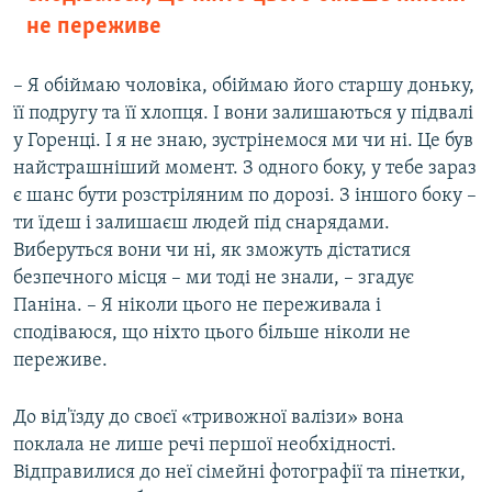
не переживе
– Я обіймаю чоловіка, обіймаю його старшу доньку,
її подругу та її хлопця. І вони залишаються у підвалі
у Горенці. І я не знаю, зустрінемося ми чи ні. Це був
найстрашніший момент. З одного боку, у тебе зараз
є шанс бути розстріляним по дорозі. З іншого боку –
ти їдеш і залишаєш людей під снарядами.
Виберуться вони чи ні, як зможуть дістатися
безпечного місця – ми тоді не знали, – згадує
Паніна. – Я ніколи цього не переживала і
сподіваюся, що ніхто цього більше ніколи не
переживе.
До від'їзду до своєї «тривожної валізи» вона
поклала не лише речі першої необхідності.
Відправилися до неї сімейні фотографії та пінетки,