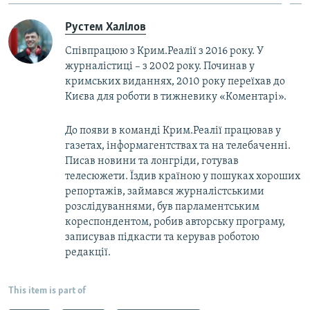
Рустем Халілов
Співпрацюю з Крим.Реалії з 2016 року. У
журналістиці – з 2002 року. Починав у
кримських виданнях, 2010 року переїхав до
Києва для роботи в тижневику «Коментарі».
До появи в команді Крим.Реалії працював у
газетах, інформагентствах та на телебаченні.
Писав новини та лонгріди, готував
телесюжети. Їздив країною у пошуках хороших
репортажів, займався журналістськими
розслідуваннями, був парламентським
кореспондентом, робив авторську програму,
записував підкасти та керував роботою
редакції.
This item is part of