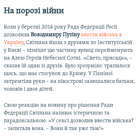
На порозі війни
Коли у березні 2014 року Рада Федерації Росії
дозволила
Володимиру Путіну
ввести війська в
Україну
, Світлана йшла з друзями по Інститутській
у Києві – пізніше цю частину вулиці перейменують
на Алею Героїв Небесної Сотні. «Свето, присядь», –
сказав їй один із друзів. Було зрозуміло: трапилося
щось, що має стосунок до Криму. У Паніної
затремтіли руки – на півострові залишалися батьки,
чоловік і двоє дітей.
Свою реакцію на новину про рішення Ради
Федерації Світлана називає істеричною та
парадоксальною. «У сенсі дозволив ввести війська?
– запитала вона. – Вони й так уже там!»