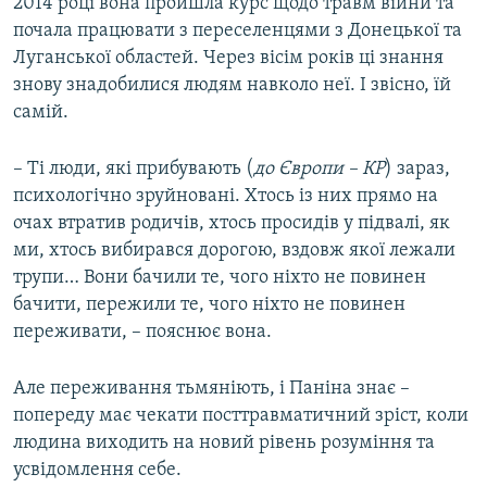
2014 році вона пройшла курс щодо травм війни та
почала працювати з переселенцями з Донецької та
Луганської областей. Через вісім років ці знання
знову знадобилися людям навколо неї. І звісно, їй
самій.
– Ті люди, які прибувають (
до Європи – КР
) зараз,
психологічно зруйновані. Хтось із них прямо на
очах втратив родичів, хтось просидів у підвалі, як
ми, хтось вибирався дорогою, вздовж якої лежали
трупи… Вони бачили те, чого ніхто не повинен
бачити, пережили те, чого ніхто не повинен
переживати, – пояснює вона.
Але переживання тьмяніють, і Паніна знає –
попереду має чекати посттравматичний зріст, коли
людина виходить на новий рівень розуміння та
усвідомлення себе.