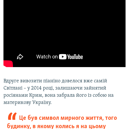
Вдруге вивозити піаніно довелося вже самій
Світлані – у 2014 році, залишаючи зайнятий
росіянами Крим, вона забрала його із собою на
материкову Україну.
Це був символ мирного життя, того
будинку, в якому колись я на цьому