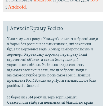
Встановити
додаток
Крим.Реалії для
iOS
і
Android
.
Анексія Криму Росією
У лютому 2014 року в Криму з'являлися озброєні люди
в формі без розпізнавальних знаків, які захопили
будівлю Верховної Ради Криму, Сімферопольський
аеропорт, Керченську поромну переправу, інші
стратегічні об'єкти, а також блокували дії
українських військ. Російська влада спочатку
відмовлялася визнавати, що ці озброєні люди є
військовослужбовцями російської армії. Пізніше
президент Росії Володимир Путін визнав, що це були
російські військові.
16 березня 2014 року на території Криму і
Севастополя відбувся невизнаний більшістю країн