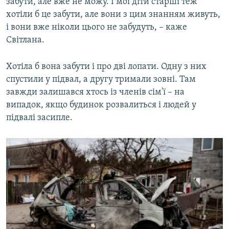
забути, але вже не можу. І мої діти старші теж
хотіли б це забути, але вони з цим знанням живуть,
і вони вже ніколи цього не забудуть, – каже
Світлана.
Хотіла б вона забути і про дві лопати. Одну з них
спустили у підвал, а другу тримали зовні. Там
завжди залишався хтось із членів сім'ї – на
випадок, якщо будинок розвалиться і людей у
підвалі засипле.