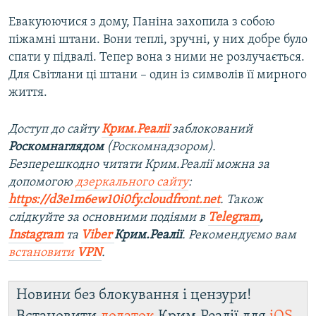
Евакуюючися з дому, Паніна захопила з собою
піжамні штани. Вони теплі, зручні, у них добре було
спати у підвалі. Тепер вона з ними не розлучається.
Для Світлани ці штани – один із символів її мирного
життя.
Доступ до сайту
Крим.Реалії
заблокований
Роскомнаглядом
(Роскомнадзором).
Безперешкодно читати Крим.Реалії можна за
допомогою
дзеркального сайту
:
https://d3e1m6ew10i0fy.cloudfront.net
. Також
слідкуйте за основними подіями в
Telegram
,
Instagram
та
Viber
Крим.Реалії
. Рекомендуємо вам
встановити
VPN
.
Новини без блокування і цензури!