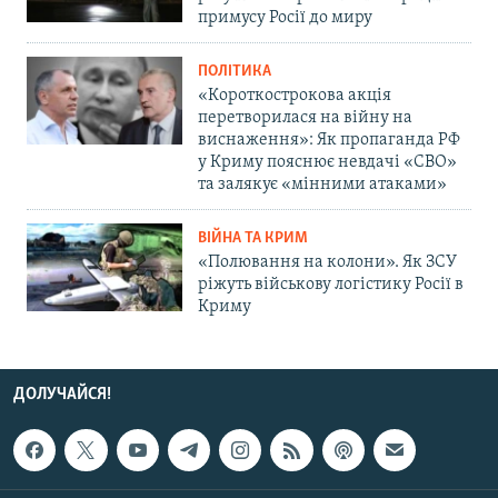
примусу Росії до миру
ПОЛІТИКА
«Короткострокова акція
перетворилася на війну на
виснаження»: Як пропаганда РФ
у Криму пояснює невдачі «СВО»
та залякує «мінними атаками»
ВІЙНА ТА КРИМ
«Полювання на колони». Як ЗСУ
ріжуть військову логістику Росії в
Криму
ДОЛУЧАЙСЯ!