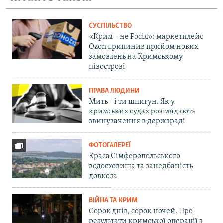
СУСПІЛЬСТВО
«Крим – не Росія»: маркетплейс
Ozon припинив прийом нових
замовлень на Кримському
півострові
ПРАВА ЛЮДИНИ
Мить – і ти шпигун. Як у
кримських судах розглядають
звинувачення в держзраді
ФОТОГАЛЕРЕЇ
Краса Сімферопольського
водосховища та занедбаність
довкола
ВІЙНА ТА КРИМ
Сорок днів, сорок ночей. Про
результати кримської операції з