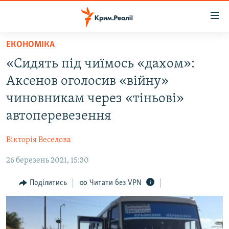
Доступність
посилання
Перейти
ЕКОНОМІКА
до
НОВИНИ
«Сидять під чиїмось «дахом»:
основного
ВОДА.КРИМ
матеріалу
Аксенов оголосив «війну»
ВІДЕО ТА ФОТО
Перейти
чиновникам через «тіньові»
до
ПОЛІТИКА
автоперевезення
основної
БЛОГИ
навігації
Вікторія Веселова
Перейти
ПОГЛЯД
до
26 березень 2021, 15:30
ІНТЕРВ'Ю
пошуку
ВСЕ ЗА ДЕНЬ
Поділитись
Читати без VPN
СПЕЦПРОЕКТИ
ЯК ОБІЙТИ БЛОКУВАННЯ
ДЕПОРТАЦІЯ