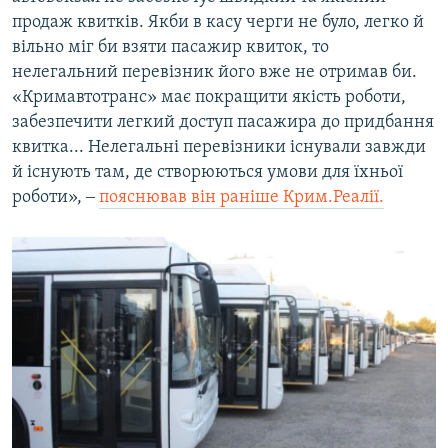
продаж квитків. Якби в касу черги не було, легко й
вільно міг би взяти пасажир квиток, то
нелегальний перевізник його вже не отримав би.
«Кримавтотранс» має покращити якість роботи,
забезпечити легкий доступ пасажира до придбання
квитка... Нелегальні перевізники існували завжди
й існують там, де створюються умови для їхньої
роботи», ‒
пояснював він раніше Крим.Реалії.