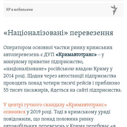
КР в мобильном
«Націоналізовані» перевезення
Оператором основної частки ринку кримських
автоперевезень є ДУП
«Кримавтотранс»
‒ у
минулому приватне підприємство,
«націоналізоване» російською владою Криму у
2014 році. Щодня через автостанції підприємства
проходять понад чотири тисячі рейсів і приблизно
55 тисяч пасажирів, йдеться на сайті підприємства.
У центрі гучного скандалу «Кримавтотранс»
опинився
у 2019 році. Тоді в кримському уряді
повідомили, що понад половина ринку
автомобільних перевезень у Криму перебуває «в