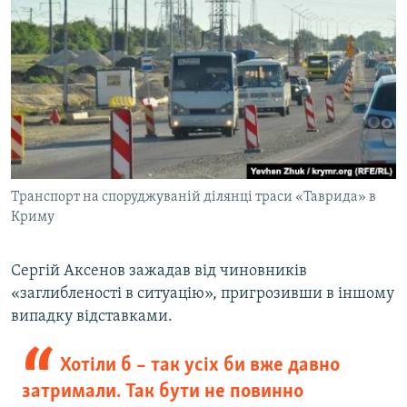
Транспорт на споруджуваній ділянці траси «Таврида» в
Криму
Сергій Аксенов зажадав від чиновників
«заглибленості в ситуацію», пригрозивши в іншому
випадку відставками.
Хотіли б – так усіх би вже давно
затримали. Так бути не повинно