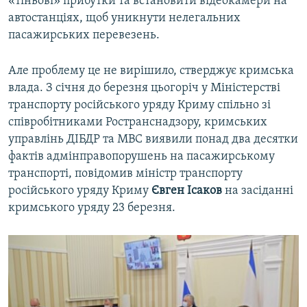
«тіньові» прибутки та встановити відеокамери на
автостанціях, щоб уникнути нелегальних
пасажирських перевезень.
Але проблему це не вирішило, стверджує кримська
влада. З січня до березня цьогоріч у Міністерстві
транспорту російського уряду Криму спільно зі
співробітниками Ространснадзору, кримських
управлінь ДІБДР та МВС виявили понад два десятки
фактів адмінправопорушень на пасажирському
транспорті, повідомив міністр транспорту
російського уряду Криму
Євген Ісаков
на засіданні
кримського уряду 23 березня.