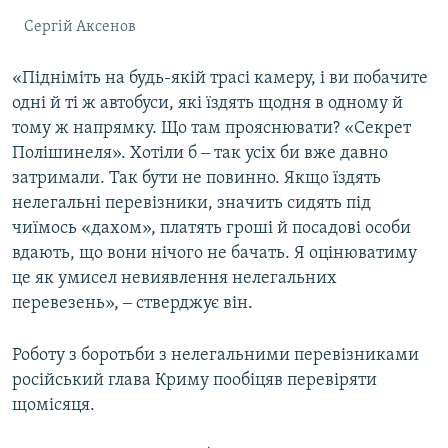
Сергій Аксенов
«Підніміть на будь-якій трасі камеру, і ви побачите
одні й ті ж автобуси, які їздять щодня в одному й
тому ж напрямку. Що там прояснювати? «Секрет
Полішинеля». Хотіли б ‒ так усіх би вже давно
затримали. Так бути не повинно. Якщо їздять
нелегальні перевізники, значить сидять під
чиїмось «дахом», платять гроші й посадові особи
вдають, що вони нічого не бачать. Я оцінюватиму
це як умисел невиявлення нелегальних
перевезень», ‒ стверджує він.
Роботу з боротьби з нелегальними перевізниками
російський глава Криму пообіцяв перевіряти
щомісяця.