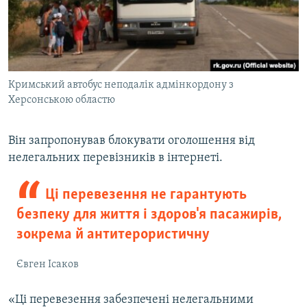
Кримський автобус неподалік адмінкордону з
Херсонською областю
Він запропонував блокувати оголошення від
нелегальних перевізників в інтернеті.
Ці перевезення не гарантують
безпеку для життя і здоров'я пасажирів,
зокрема й антитерористичну
Євген Ісаков
«Ці перевезення забезпечені нелегальними