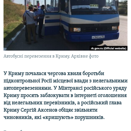
ВІДЕОУРОКИ «ELIFBE»
Русский
СВІДЧЕННЯ ОКУПАЦІЇ
Qırımtatar
УКРАЇНСЬКА ПРОБЛЕМА КРИМУ
ДОЛУЧАЙСЯ!
ІНФОГРАФІКА
Автобусні перевезення в Криму. Архівне фото
Усі сайти RFE/RL
У Криму почалася чергова хвиля боротьби
підконтрольної Росії місцевої влади з нелегальними
автоперевезеннями. У Мінтрансі російського уряду
Криму просять заблокувати в інтернеті оголошення
від нелегальних перевізників, а російський глава
Криму Сергій Аксенов обіцяє звільняти
чиновників, які «кришують» порушників.