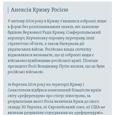
Анексія Криму Росією
У лютому 2014 року в Криму з'являлися озброєні люди
в формі без розпізнавальних знаків, які захопили
будівлю Верховної Ради Криму, Сімферопольський
аеропорт, Керченську поромну переправу, інші
стратегічні об'єкти, а також блокували дії
українських військ. Російська влада спочатку
відмовлялася визнавати, що ці озброєні люди є
військовослужбовцями російської армії. Пізніше
президент Росії Володимир Путін визнав, що це були
російські військові.
16 березня 2014 року на території Криму і
Севастополя відбувся невизнаний більшістю країн
світу «референдум» про статус півострова, за
результатами якого Росія включила Крим до свого
складу. Ні Україна, ні Європейський союз, ні США не
визнали результати голосування на «референдумі».