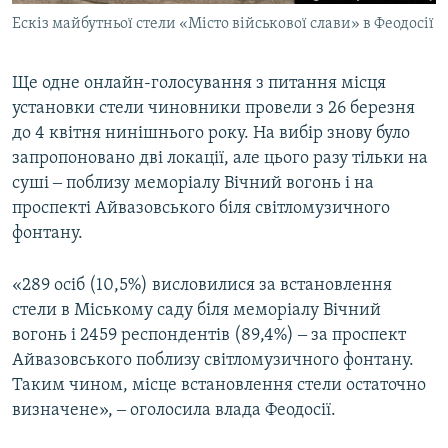
Ескіз майбутньої стели «Місто військової слави» в Феодосії
Ще одне онлайн-голосування з питання місця
установки стели чиновники провели з 26 березня
до 4 квітня нинішнього року. На вибір знову було
запропоновано дві локації, але цього разу тільки на
суші ‒ поблизу меморіалу Вічний вогонь і на
проспекті Айвазовського біля світломузичного
фонтану.
«289 осіб (10,5%) висловилися за встановлення
стели в Міському саду біля меморіалу Вічний
вогонь і 2459 респондентів (89,4%) ‒ за проспект
Айвазовського поблизу світломузичного фонтану.
Таким чином, місце встановлення стели остаточно
визначене», ‒ оголосила влада Феодосії.