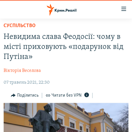
Доступність
посилання
Перейти
СУСПІЛЬСТВО
до
НОВИНИ
Невидима слава Феодосії: чому в
основного
ВОДА.КРИМ
матеріалу
місті приховують «подарунок від
ВІДЕО ТА ФОТО
Перейти
Путіна»
до
ПОЛІТИКА
основної
Вікторія Веселова
БЛОГИ
навігації
Перейти
07 травень 2021, 22:30
ПОГЛЯД
до
ІНТЕРВ'Ю
Поділитись
Читати без VPN
пошуку
ВСЕ ЗА ДЕНЬ
СПЕЦПРОЕКТИ
ЯК ОБІЙТИ БЛОКУВАННЯ
ДЕПОРТАЦІЯ