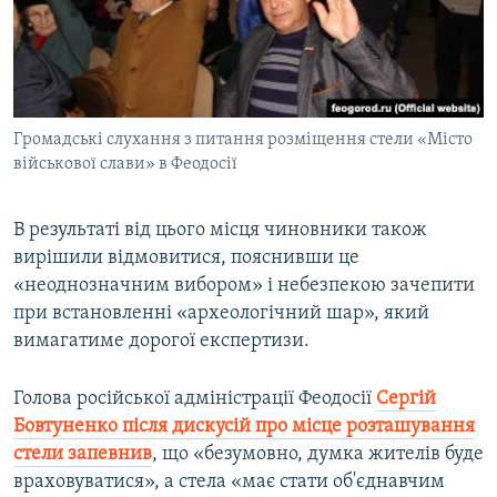
Громадські слухання з питання розміщення стели «Місто
військової слави» в Феодосії
В результаті від цього місця чиновники також
вирішили відмовитися, пояснивши це
«неоднозначним вибором» і небезпекою зачепити
при встановленні «археологічний шар», який
вимагатиме дорогої експертизи.
Голова російської адміністрації Феодосії
Сергій
Бовтуненко після дискусій про місце розташування
стели запевнив
, що «безумовно, думка жителів буде
враховуватися», а стела «має стати об'єднавчим