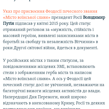
Указ про присвоєння Феодосії почесного звання
«Місто воїнської слави»
президент Росії
Володимир
Путін
підписав у квітні 2015 року. Цей статус
отриманий регіоном за «мужність, стійкість і
масовий героїзм, виявлені захисниками міста в
боротьбі за свободу та незалежність Вітчизни» в
роки Другої світової війни, йдеться в документі.
У російських містах з таким статусом, за
повідомленнями місцевих ЗМІ, встановлюють
стели з зображенням герба міста та написом
«Місто воїнської слави». А ось у Феодосії цей
почесний статус досі не увічнений, незважаючи на
багаторічні вимоги місцевих активістів до влади.
Напередодні Дня Перемоги, який широко
відзначають в анексованому Криму, Росії та деяких