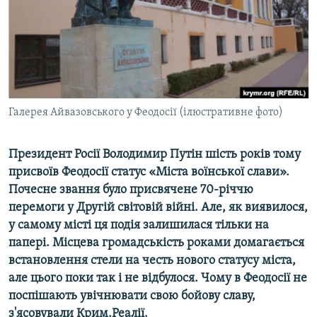
ВІДЕОУРОКИ «ELIFBE»
Русский
СВІДЧЕННЯ ОКУПАЦІЇ
Qırımtatar
УКРАЇНСЬКА ПРОБЛЕМА КРИМУ
ДОЛУЧАЙСЯ!
ІНФОГРАФІКА
Галерея Айвазовського у Феодосії (ілюстративне фото)
Президент Росії Володимир Путін шість років тому
Усі сайти RFE/RL
присвоїв Феодосії статус «Міста воїнської слави».
Почесне звання було присвячене 70-річчю
перемоги у Другій світовій війні. Але, як виявилося,
у самому місті ця подія залишилася тільки на
папері. Місцева громадськість роками домагається
встановлення стели на честь нового статусу міста,
але цього поки так і не відбулося. Чому в Феодосії не
поспішають увічнювати свою бойову славу,
з'ясовували Крим.Реалії.