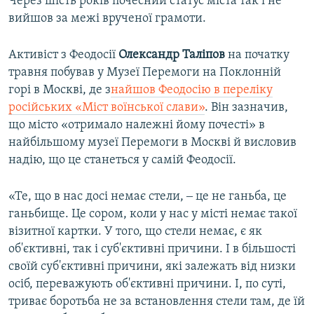
Через шість років почесний статус міста так і не
вийшов за межі врученої грамоти.
Активіст з Феодосії
Олександр Таліпов
на початку
травня побував у Музеї Перемоги на Поклонній
горі в Москві, де з
найшов Феодосію в переліку
російських «Міст воїнської слави»
. Він зазначив,
що місто «отримало належні йому почесті» в
найбільшому музеї Перемоги в Москві й висловив
надію, що це станеться у самій Феодосії.
«Те, що в нас досі немає стели, ‒ це не ганьба, це
ганьбище. Це сором, коли у нас у місті немає такої
візитної картки. У того, що стели немає, є як
об'єктивні, так і суб'єктивні причини. І в більшості
своїй суб'єктивні причини, які залежать від низки
осіб, переважують об'єктивні причини. І, по суті,
триває боротьба не за встановлення стели там, де їй