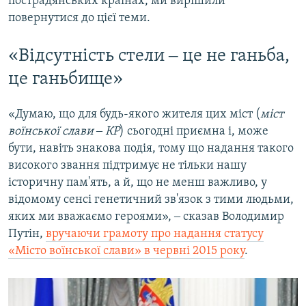
пострадянських країнах, ми вирішили
повернутися до цієї теми.
«Відсутність стели ‒ це не ганьба,
це ганьбище»
«Думаю, що для будь-якого жителя цих міст (
міст
воїнської слави ‒ КР
) сьогодні приємна і, може
бути, навіть знакова подія, тому що надання такого
високого звання підтримує не тільки нашу
історичну пам'ять, а й, що не менш важливо, у
відомому сенсі генетичний зв'язок з тими людьми,
яких ми вважаємо героями», ‒ сказав Володимир
Путін,
вручаючи грамоту про надання статусу
«Місто воїнської слави» в червні 2015 року
.