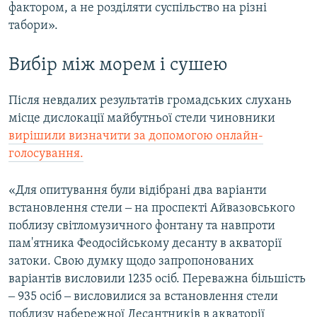
фактором, а не розділяти суспільство на різні
табори».
Вибір між морем і сушею
Після невдалих результатів громадських слухань
місце дислокації майбутньої стели чиновники
вирішили визначити за допомогою онлайн-
голосування.
«Для опитування були відібрані два варіанти
встановлення стели ‒ на проспекті Айвазовського
поблизу світломузичного фонтану та навпроти
пам'ятника Феодосійському десанту в акваторії
затоки. Свою думку щодо запропонованих
варіантів висловили 1235 осіб. Переважна більшість
‒ 935 осіб ‒ висловилися за встановлення стели
поблизу набережної Десантників в акваторії