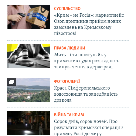
СУСПІЛЬСТВО
«Крим – не Росія»: маркетплейс
Ozon припинив прийом нових
замовлень на Кримському
півострові
ПРАВА ЛЮДИНИ
Мить – і ти шпигун. Як у
кримських судах розглядають
звинувачення в держзраді
ФОТОГАЛЕРЕЇ
Краса Сімферопольського
водосховища та занедбаність
довкола
ВІЙНА ТА КРИМ
Сорок днів, сорок ночей. Про
результати кримської операції з
примусу Росії до миру