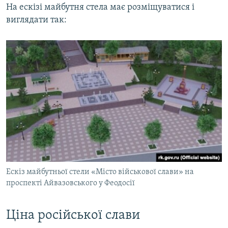
На ескізі майбутня стела має розміщуватися і
виглядати так:
Ескіз майбутньої стели «Місто військової слави» на
проспекті Айвазовського у Феодосії
Ціна російської слави