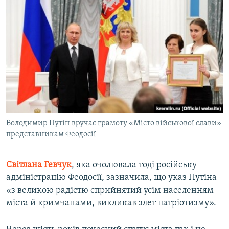
Володимир Путін вручає грамоту «Місто військової слави»
представникам Феодосії
Світлана Гевчук
, яка очолювала тоді російську
адміністрацію Феодосії, зазначила, що указ Путіна
«з великою радістю сприйнятий усім населенням
міста й кримчанами, викликав злет патріотизму».