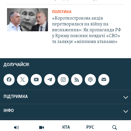
ПОЛІТИКА
«Короткострокова акція
перетворилася на війну на
виснаження»: Як пропаганда РФ
у Криму пояснює невдачі «СВО»
та залякує «мінними атаками»
ДОЛУЧАЙСЯ!
ПІДТРИМКА
ІНФО
© Крим.Реалії, 2026 | Усі права застережено.
КТА
РУС