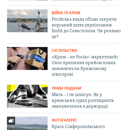
ВІЙНА ТА КРИМ
Російська влада обіцяє закрити
морський шлях українським
БпЛА до Севастополя. Чи реально
це?
СУСПІЛЬСТВО
«Крим – не Росія»: маркетплейс
Ozon припинив прийом нових
замовлень на Кримському
півострові
ПРАВА ЛЮДИНИ
Мить – і ти шпигун. Як у
кримських судах розглядають
звинувачення в держзраді
ФОТОГАЛЕРЕЇ
Краса Сімферопольського