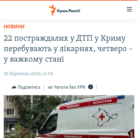
Доступність
посилання
Перейти
НОВИНИ
до
НОВИНИ
22 постраждалих у ДТП у Криму
основного
ВОДА.КРИМ
матеріалу
перебувають у лікарнях, четверо –
ВІДЕО ТА ФОТО
Перейти
у важкому стані
до
ПОЛІТИКА
основної
25 березень 2025, 11:06
БЛОГИ
навігації
Перейти
Поділитись
Читати без VPN
ПОГЛЯД
до
ІНТЕРВ'Ю
пошуку
ВСЕ ЗА ДЕНЬ
СПЕЦПРОЕКТИ
ЯК ОБІЙТИ БЛОКУВАННЯ
ДЕПОРТАЦІЯ