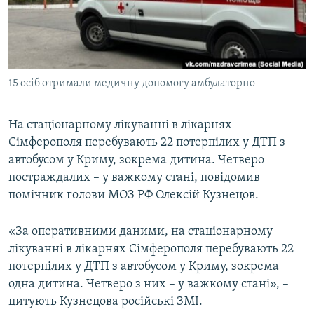
ВІДЕОУРОКИ «ELIFBE»
Русский
СВІДЧЕННЯ ОКУПАЦІЇ
Qırımtatar
УКРАЇНСЬКА ПРОБЛЕМА КРИМУ
15 осіб отримали медичну допомогу амбулаторно
ДОЛУЧАЙСЯ!
ІНФОГРАФІКА
На стаціонарному лікуванні в лікарнях
Сімферополя перебувають 22 потерпілих у ДТП з
Усі сайти RFE/RL
автобусом у Криму, зокрема дитина. Четверо
постраждалих – у важкому стані, повідомив
помічник голови МОЗ РФ Олексій Кузнецов.
«За оперативними даними, на стаціонарному
лікуванні в лікарнях Сімферополя перебувають 22
потерпілих у ДТП з автобусом у Криму, зокрема
одна дитина. Четверо з них – у важкому стані», –
цитують Кузнецова російські ЗМІ.