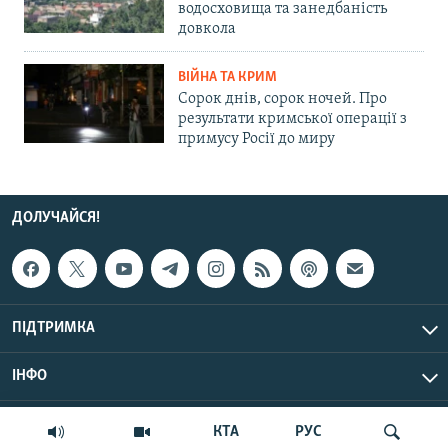
водосховища та занедбаність
довкола
ВІЙНА ТА КРИМ
Сорок днів, сорок ночей. Про
результати кримської операції з
примусу Росії до миру
ДОЛУЧАЙСЯ!
ПІДТРИМКА
ІНФО
© Крим.Реалії, 2026 | Усі права застережено.
КТА
РУС