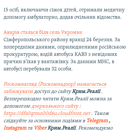
15 осіб, включаючи сімох дітей, отримали медичну
допомогу амбулаторно, додав очільник відомства.
Аварія сталася біля села Укромне
Сімферопольського району вранці 24 березня. За
попередніми даними, оприлюдненими російською
прокуратурою, водій автобуса КАВЗ з невідомих
причин в'їхав у вантажівку. За даними МНС, в
автобусі перебували 32 особи.
Роскомнагляд (Роскомнадзор) намагається
заблокувати
доступ до сайту
Крим.Реалії
.
Безперешкодно читати Крим.Реалії можна за
допомогою
дзеркального сайту
:
https://dfs0qrmo00d6u.cloudfront.net
. Також
слідкуйте за основними подіями в
Telegram
,
Instagram
та
Viber
Крим.Реалії
. Рекомендуємо