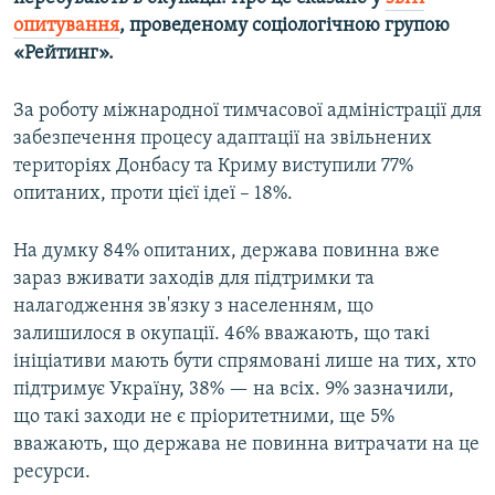
ВІДЕОУРОКИ «ELIFBE»
опитування
, проведеному соціологічною групою
Русский
«Рейтинг».
СВІДЧЕННЯ ОКУПАЦІЇ
Qırımtatar
УКРАЇНСЬКА ПРОБЛЕМА КРИМУ
За роботу міжнародної тимчасової адміністрації для
забезпечення процесу адаптації на звільнених
ДОЛУЧАЙСЯ!
ІНФОГРАФІКА
територіях Донбасу та Криму виступили 77%
опитаних, проти цієї ідеї – 18%.
Усі сайти RFE/RL
На думку 84% опитаних, держава повинна вже
зараз вживати заходів для підтримки та
налагодження зв'язку з населенням, що
залишилося в окупації. 46% вважають, що такі
ініціативи мають бути спрямовані лише на тих, хто
підтримує Україну, 38% — на всіх. 9% зазначили,
що такі заходи не є пріоритетними, ще 5%
вважають, що держава не повинна витрачати на це
ресурси.