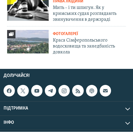
ПРАВА ЛЮДИНИ
Мить – і ти шпигун. Як у
кримських судах розглядають
звинувачення в держзраді
ФОТОГАЛЕРЕЇ
Краса Сімферопольського
водосховища та занедбаність
довкола
ДОЛУЧАЙСЯ!
ПІДТРИМКА
ІНФО