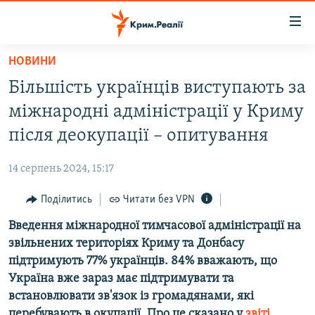
Доступність
посилання
Перейти
НОВИНИ
до
НОВИНИ
Більшість українців виступають за
основного
ВОДА.КРИМ
матеріалу
міжнародні адміністрації у Криму
ВІДЕО ТА ФОТО
Перейти
після деокупації – опитування
до
ПОЛІТИКА
основної
14 серпень 2024, 15:17
БЛОГИ
навігації
Перейти
Поділитись
Читати без VPN
ПОГЛЯД
до
Введення міжнародної тимчасової адміністрації на
ІНТЕРВ'Ю
пошуку
звільнених територіях Криму та Донбасу
ВСЕ ЗА ДЕНЬ
підтримують 77% українців. 84% вважають, що
СПЕЦПРОЕКТИ
Україна вже зараз має підтримувати та
встановлювати зв'язок із громадянами, які
ЯК ОБІЙТИ БЛОКУВАННЯ
ДЕПОРТАЦІЯ
перебувають в окупації. Про це сказано у
звіті