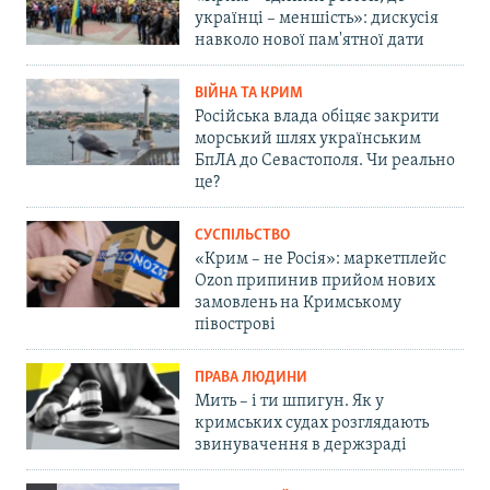
українці – меншість»: дискусія
навколо нової пам'ятної дати
ВІЙНА ТА КРИМ
Російська влада обіцяє закрити
морський шлях українським
БпЛА до Севастополя. Чи реально
це?
СУСПІЛЬСТВО
«Крим – не Росія»: маркетплейс
Ozon припинив прийом нових
замовлень на Кримському
півострові
ПРАВА ЛЮДИНИ
Мить – і ти шпигун. Як у
кримських судах розглядають
звинувачення в держзраді