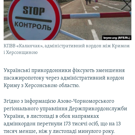
ВІДЕОУРОКИ «ELIFBE»
Русский
СВІДЧЕННЯ ОКУПАЦІЇ
Qırımtatar
УКРАЇНСЬКА ПРОБЛЕМА КРИМУ
ДОЛУЧАЙСЯ!
ІНФОГРАФІКА
КПВВ «Каланчак», адміністративний кордон між Кримом
і Херсонщиною
Усі сайти RFE/RL
Українські прикордонники фіксують зменшення
пасажиропотоку через адміністративний кордон
Криму з Херсонською областю.
Згідно з інформацією Азово-Чорноморського
регіонального управління Держприкордонслужби
України, в листопаді в обох напрямках
адмінкордон перетнули 173 тисячі осіб, що на 13
тисяч менше, ніж у листопаді минулого року.