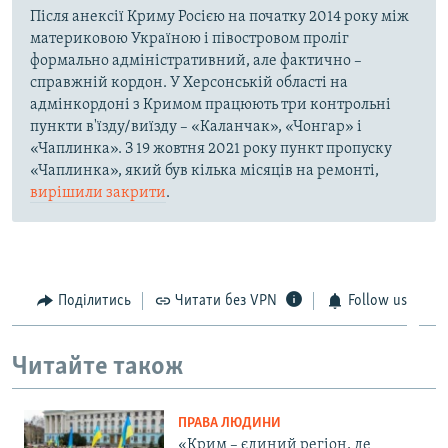
Після анексії Криму Росією на початку 2014 року між
материковою Україною і півостровом проліг
формально адміністративний, але фактично –
справжній кордон. У Херсонській області на
адмінкордоні з Кримом працюють три контрольні
пункти в'їзду/виїзду – «Каланчак», «Чонгар» і
«Чаплинка». З 19 жовтня 2021 року пункт пропуску
«Чаплинка», який був кілька місяців на ремонті,
вирішили закрити
.
Поділитись
Читати без VPN
Follow us
Читайте також
ПРАВА ЛЮДИНИ
«Крим – єдиний регіон, де