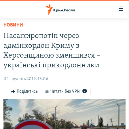
Доступність
посилання
Перейти
НОВИНИ
до
НОВИНИ
Пасажиропотік через
основного
ВОДА.КРИМ
матеріалу
адмінкордон Криму з
ВІДЕО ТА ФОТО
Перейти
Херсонщиною зменшився –
до
ПОЛІТИКА
українські прикордонники
основної
БЛОГИ
навігації
04 грудень 2019, 15:06
Перейти
ПОГЛЯД
до
Поділитись
Читати без VPN
ІНТЕРВ'Ю
пошуку
ВСЕ ЗА ДЕНЬ
СПЕЦПРОЕКТИ
ЯК ОБІЙТИ БЛОКУВАННЯ
ДЕПОРТАЦІЯ