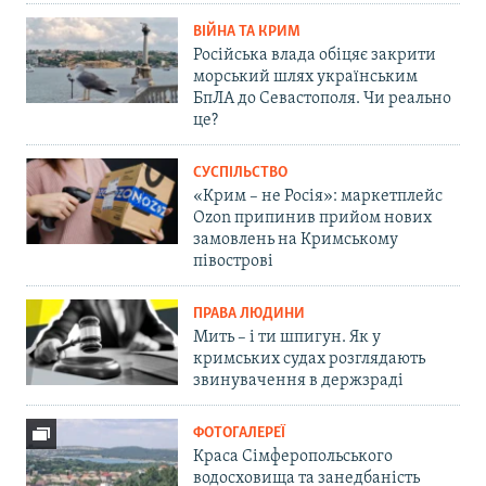
ВІЙНА ТА КРИМ
Російська влада обіцяє закрити
морський шлях українським
БпЛА до Севастополя. Чи реально
це?
СУСПІЛЬСТВО
«Крим – не Росія»: маркетплейс
Ozon припинив прийом нових
замовлень на Кримському
півострові
ПРАВА ЛЮДИНИ
Мить – і ти шпигун. Як у
кримських судах розглядають
звинувачення в держзраді
ФОТОГАЛЕРЕЇ
Краса Сімферопольського
водосховища та занедбаність