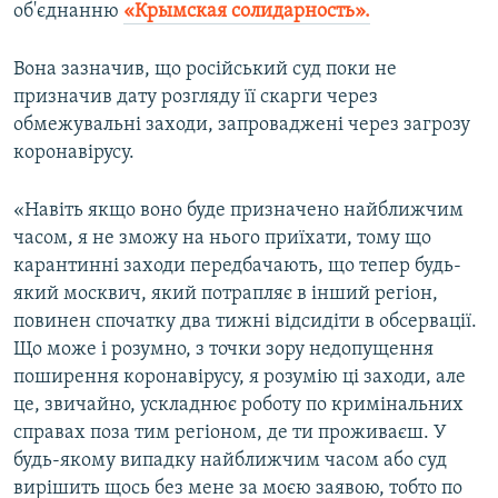
об'єднанню
«Крымская солидарность».
Вона зазначив, що російський суд поки не
призначив дату розгляду її скарги через
обмежувальні заходи, запроваджені через загрозу
коронавірусу.
«Навіть якщо воно буде призначено найближчим
часом, я не зможу на нього приїхати, тому що
карантинні заходи передбачають, що тепер будь-
який москвич, який потрапляє в інший регіон,
повинен спочатку два тижні відсидіти в обсервації.
Що може і розумно, з точки зору недопущення
поширення коронавірусу, я розумію ці заходи, але
це, звичайно, ускладнює роботу по кримінальних
справах поза тим регіоном, де ти проживаєш. У
будь-якому випадку найближчим часом або суд
вирішить щось без мене за моєю заявою, тобто по