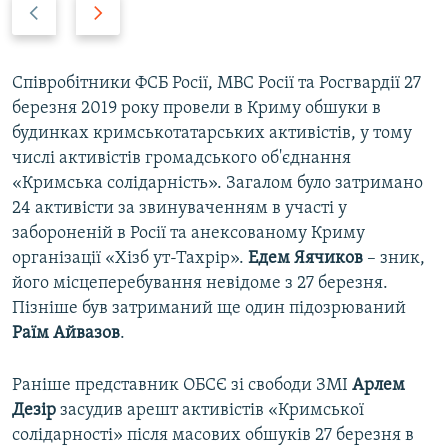
P
N
r
e
e
x
v
t
Співробітники ФСБ Росії, МВС Росії та Росгвардії 27
i
s
березня 2019 року провели в Криму обшуки в
o
l
будинках кримськотатарських активістів, у тому
u
i
числі активістів громадського об'єднання
s
d
«Кримська солідарність». Загалом було затримано
s
e
24 активісти за звинуваченням в участі у
l
забороненій в Росії та анексованому Криму
i
організації «Хізб ут-Тахрір».
Едем Яячиков
– зник,
d
його місцеперебування невідоме з 27 березня.
e
Пізніше був затриманий ще один підозрюваний
Раїм Айвазов
.
Раніше представник ОБСЄ зі свободи ЗМІ
Арлем
Дезір
засудив арешт активістів «Кримської
солідарності» після масових обшуків 27 березня в