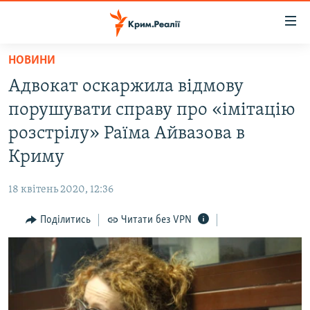
Доступність
посилання
Перейти
НОВИНИ
до
НОВИНИ
Адвокат оскаржила відмову
основного
ВОДА.КРИМ
матеріалу
порушувати справу про «імітацію
ВІДЕО ТА ФОТО
Перейти
розстрілу» Раїма Айвазова в
до
ПОЛІТИКА
Криму
основної
БЛОГИ
навігації
18 квітень 2020, 12:36
Перейти
ПОГЛЯД
до
Поділитись
Читати без VPN
ІНТЕРВ'Ю
пошуку
ВСЕ ЗА ДЕНЬ
СПЕЦПРОЕКТИ
ЯК ОБІЙТИ БЛОКУВАННЯ
ДЕПОРТАЦІЯ