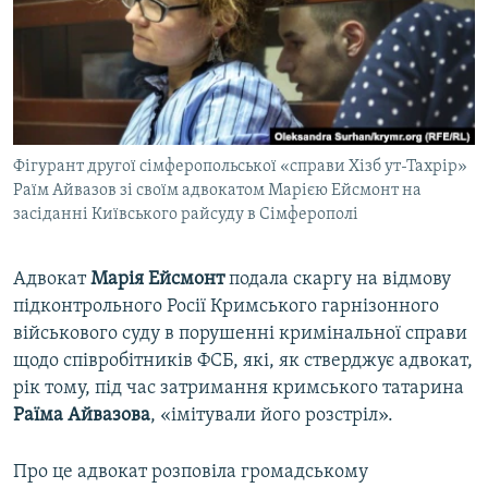
ВІДЕОУРОКИ «ELIFBE»
Русский
СВІДЧЕННЯ ОКУПАЦІЇ
Qırımtatar
УКРАЇНСЬКА ПРОБЛЕМА КРИМУ
ДОЛУЧАЙСЯ!
ІНФОГРАФІКА
Фігурант другої сімферопольської «справи Хізб ут-Тахрір»
Раїм Айвазов зі своїм адвокатом Марією Ейсмонт на
засіданні Київського райсуду в Сімферополі
Усі сайти RFE/RL
Адвокат
Марія Ейсмонт
подала скаргу на відмову
підконтрольного Росії Кримського гарнізонного
військового суду в порушенні кримінальної справи
щодо співробітників ФСБ, які, як стверджує адвокат,
рік тому, під час затримання кримського татарина
Раїма Айвазова
, «імітували його розстріл».
Про це адвокат розповіла громадському