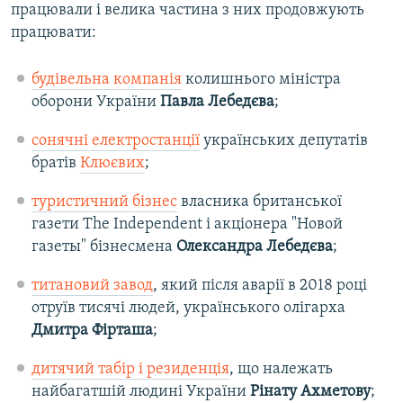
працювали і велика частина з них продовжують
працювати:
будівельна компанія
колишнього міністра
оборони України
Павла Лебедєва
;
сонячні електростанції
українських депутатів
братів
Клюєвих
;
туристичний бізнес
власника британської
газети The Independent і акціонера "Новой
газеты" бізнесмена
Олександра Лебедєва
;
титановий завод
, який після аварії в 2018 році
отруїв тисячі людей, українського олігарха
Дмитра Фірташа
;
дитячий табір і резиденція
, що належать
найбагатшій людині України
Рінату Ахметову
;