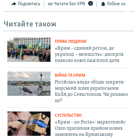
Поділитись
Читати без VPN
Follow us
Читайте також
ПРАВА ЛЮДИНИ
«Крим – єдиний регіон, де
українці – меншість»: дискусія
навколо нової пам'ятної дати
ВІЙНА ТА КРИМ
Російська влада обіцяє закрити
морський шлях українським
БпЛА до Севастополя. Чи реально
це?
СУСПІЛЬСТВО
«Крим – не Росія»: маркетплейс
Ozon припинив прийом нових
замовлень на Кримському