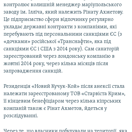
контролює колишній менеджер маріупольського
заводу ім. Ілліча, який належить Рінату Ахметову.
Це підприємство сфери відпочинку регулярно
укладає державні контракти з компаніями, які
перебувають під персональними санкціями ЄС (з
«дочками» російської «Транснафти», яка під
санкціями ЄС і США з 2014 року). Сам санаторій
зареєстрований через лондонську компанію в
жовтні 2014 року, через кілька місяців після
запровадження санкцій.
Резиденція «Новий Кучук-Кой» після анексії стала
належати зареєстрованому ТОВ «Старвіста Крим»,
її кінцевим бенефіціаром через кілька кіпрських
компаній також є Рінат Ахметов, йдеться у
розслідуванні.
Через те, що власники побудували на території, яка