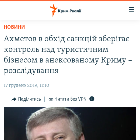
Доступність
посилання
Перейти
НОВИНИ
до
НОВИНИ
Ахметов в обхід санкцій зберігає
основного
ВОДА.КРИМ
матеріалу
контроль над туристичним
ВІДЕО ТА ФОТО
Перейти
бізнесом в анексованому Криму –
до
ПОЛІТИКА
розслідування
основної
БЛОГИ
навігації
17 грудень 2019, 11:10
Перейти
ПОГЛЯД
до
Поділитись
Читати без VPN
ІНТЕРВ'Ю
пошуку
ВСЕ ЗА ДЕНЬ
СПЕЦПРОЕКТИ
ЯК ОБІЙТИ БЛОКУВАННЯ
ДЕПОРТАЦІЯ