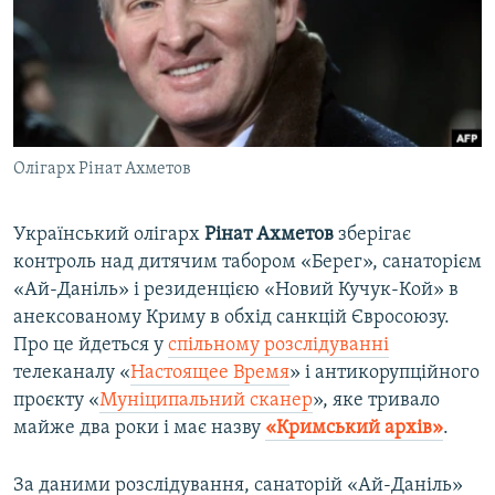
ВІДЕОУРОКИ «ELIFBE»
Русский
СВІДЧЕННЯ ОКУПАЦІЇ
Qırımtatar
УКРАЇНСЬКА ПРОБЛЕМА КРИМУ
ДОЛУЧАЙСЯ!
ІНФОГРАФІКА
Олігарх Рінат Ахметов
Український олігарх
Рінат Ахметов
зберігає
Усі сайти RFE/RL
контроль над дитячим табором «Берег», санаторієм
«Ай-Даніль» і резиденцією «Новий Кучук-Кой» в
анексованому Криму в обхід санкцій Євросоюзу.
Про це йдеться у
спільному розслідуванні
телеканалу «
Настоящее Время
» і антикорупційного
проєкту «
Муніципальний сканер
», яке тривало
майже два роки і має назву
«Кримський архів»
.
За даними розслідування, санаторій «Ай-Даніль»