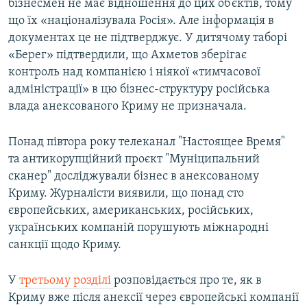
бізнесмен не має відношення до цих об’єктів, тому
що їх «націоналізувала Росія». Але інформація в
документах це не підтверджує. У дитячому таборі
«Берег» підтвердили, що Ахметов зберігає
контроль над компанією і ніякої «тимчасової
адміністрації» в цю бізнес-структуру російська
влада анексованого Криму не призначала.
Понад півтора року телеканал "Настоящее Время"
та антикорупційний проєкт "Муніципальний
сканер" досліджували бізнес в анексованому
Криму. Журналісти виявили, що понад сто
європейських, американських, російських,
українських компаній порушують міжнародні
санкції щодо Криму.
У
третьому розділі
розповідається про те, як в
Криму вже після анексії через європейські компанії