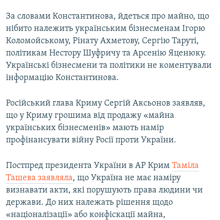
За словами Константинова, йдеться про майно, що
нібито належить українським бізнесменам Ігорю
Коломойському, Рінату Ахметову, Сергію Таруті,
політикам Нестору Шуфричу та Арсенію Яценюку.
Українські бізнесмени та політики не коментували
інформацію Константинова.
Російський глава Криму Сергій Аксьонов заявляв,
що у Криму грошима від продажу «майна
українських бізнесменів» мають намір
профінансувати війну Росії проти України.
Постпред президента України в АР Крим
Таміла
Ташева заявляла
, що Україна не має наміру
визнавати акти, які порушують права людини чи
держави. До них належать рішення щодо
«націоналізації» або конфіскації майна,