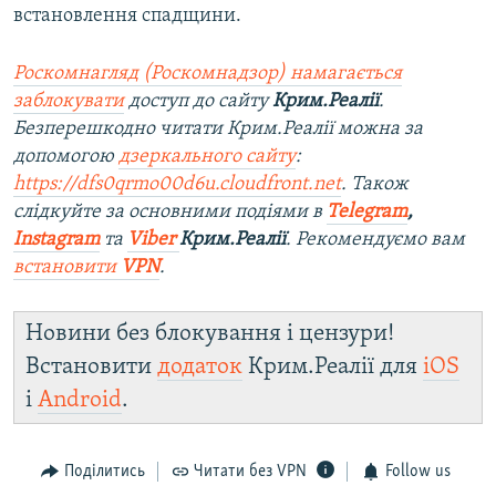
встановлення спадщини.
Роскомнагляд (Роскомнадзор) намагається
заблокувати
доступ до сайту
Крим.Реалії
.
Безперешкодно читати Крим.Реалії можна за
допомогою
дзеркального сайту
:
https://dfs0qrmo00d6u.cloudfront.net
. Також
слідкуйте за основними подіями в
Telegram
,
Instagram
та
Viber
Крим.Реалії
. Рекомендуємо вам
встановити
VPN
.
Новини без блокування і цензури!
Встановити
додаток
Крим.Реалії для
iOS
і
Android
.
Поділитись
Читати без VPN
Follow us