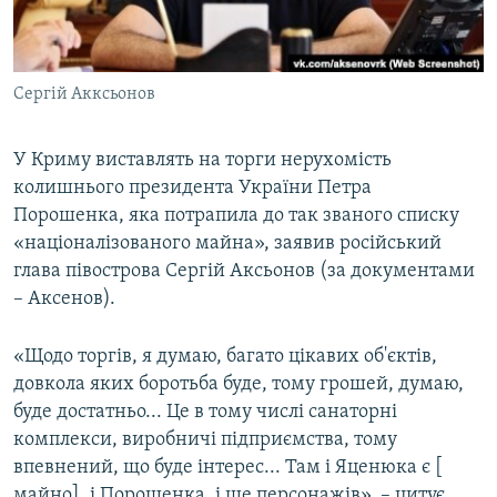
ВІДЕОУРОКИ «ELIFBE»
Русский
СВІДЧЕННЯ ОКУПАЦІЇ
Qırımtatar
Сергій Акксьонов
УКРАЇНСЬКА ПРОБЛЕМА КРИМУ
ДОЛУЧАЙСЯ!
ІНФОГРАФІКА
У Криму виставлять на торги нерухомість
колишнього президента України Петра
Порошенка, яка потрапила до так званого списку
Усі сайти RFE/RL
«націоналізованого майна», заявив російський
глава півострова Сергій Аксьонов (за документами
– Аксенов).
«Щодо торгів, я думаю, багато цікавих об'єктів,
довкола яких боротьба буде, тому грошей, думаю,
буде достатньо... Це в тому числі санаторні
комплекси, виробничі підприємства, тому
впевнений, що буде інтерес... Там і Яценюка є [
майно], і Порошенка, і ще персонажів», – цитує