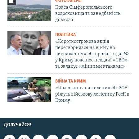
ФОТОГАЛЕРЕЇ
Краса Сімферопольського
водосховища та занедбаність
довкола
ПОЛІТИКА
«Короткострокова акція
перетворилася на війну на
виснаження»: Як пропаганда РФ
у Криму пояснює невдачі «СВО»
та залякує «мінними атаками»
ВІЙНА ТА КРИМ
«Полювання на колони». Як ЗСУ
ріжуть військову логістику Росії в
Криму
ДОЛУЧАЙСЯ!