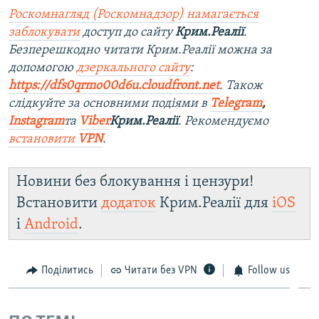
Роскомнагляд (Роскомнадзор) намагається
заблокувати
доступ до сайту
Крим.Реалії
.
Безперешкодно читати Крим.Реалії можна за
допомогою
дзеркального сайту
:
https://dfs0qrmo00d6u.cloudfront.net
. Також
слідкуйте за основними подіями в
Telegram
,
Instagram
та
Viber
Крим.Реалії
. Рекомендуємо
встановити
VPN
.
Новини без блокування і цензури!
Встановити
додаток
Крим.Реалії для
iOS
і
Android
.
Поділитись
Читати без VPN
Follow us