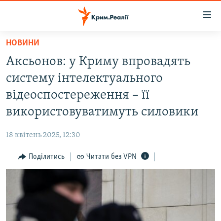
Доступність
посилання
Перейти
НОВИНИ
до
НОВИНИ
Аксьонов: у Криму впровадять
основного
ВОДА.КРИМ
матеріалу
систему інтелектуального
ВІДЕО ТА ФОТО
Перейти
відеоспостереження – її
до
ПОЛІТИКА
використовуватимуть силовики
основної
БЛОГИ
навігації
18 квітень 2025, 12:30
Перейти
ПОГЛЯД
до
Поділитись
Читати без VPN
ІНТЕРВ'Ю
пошуку
ВСЕ ЗА ДЕНЬ
СПЕЦПРОЕКТИ
ЯК ОБІЙТИ БЛОКУВАННЯ
ДЕПОРТАЦІЯ