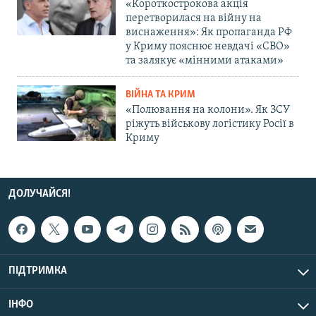
«Короткострокова акція
перетворилася на війну на
виснаження»: Як пропаганда РФ
у Криму пояснює невдачі «СВО»
та залякує «мінними атаками»
ВІЙНА ТА КРИМ
«Полювання на колони». Як ЗСУ
ріжуть військову логістику Росії в
Криму
ДОЛУЧАЙСЯ!
ПІДТРИМКА
ІНФО