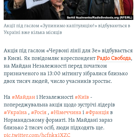
ВІДЕОУРОКИ «ELIFBE»
Русский
СВІДЧЕННЯ ОКУПАЦІЇ
Qırımtatar
Акції під гаслом «Зупинимо капітуляцію!» відбуваються в
УКРАЇНСЬКА ПРОБЛЕМА КРИМУ
Україні вже кілька місяців
ДОЛУЧАЙСЯ!
ІНФОГРАФІКА
Акція під гаслом «Червоні лінії для Зе» відбувається
в Києві. Як повідомляє кореспондент
Радіо Свобода
,
на Майдан Незалежності перед початком
Усі сайти RFE/RL
призначеного на 13:00 мітингу зібралися близько
двох тисяч людей, число учасників зростає.
На
#Майдан
і Незалежності
#Київ
-
попереджувальна акція щодо зустрічі лідерів
#Україна
,
#Росія
,
#Німеччина
і
#Франція
в
Нормандському форматі. На Майдані зараз
близько 2 тисяч осіб, люди підходять ще.
pic.twitter.com/hcfnkx1XZC