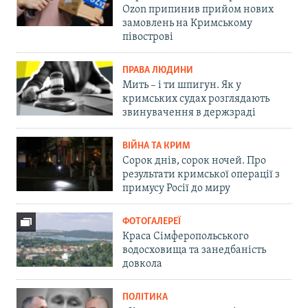
Ozon припинив прийом нових
замовлень на Кримському
півострові
ПРАВА ЛЮДИНИ
Мить – і ти шпигун. Як у
кримських судах розглядають
звинувачення в держзраді
ВІЙНА ТА КРИМ
Сорок днів, сорок ночей. Про
результати кримської операції з
примусу Росії до миру
ФОТОГАЛЕРЕЇ
Краса Сімферопольського
водосховища та занедбаність
довкола
ПОЛІТИКА