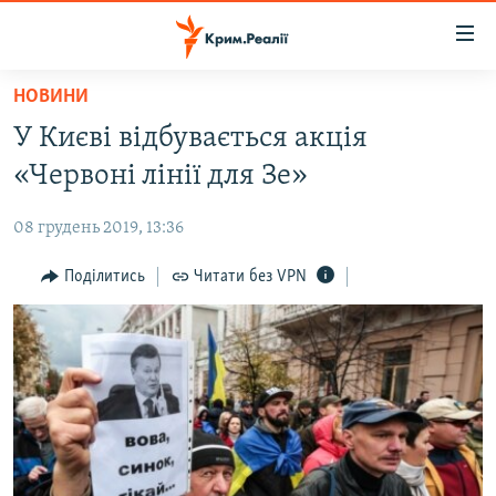
Доступність
посилання
Перейти
НОВИНИ
до
НОВИНИ
У Києві відбувається акція
основного
ВОДА.КРИМ
матеріалу
«Червоні лінії для Зе»
ВІДЕО ТА ФОТО
Перейти
до
08 грудень 2019, 13:36
ПОЛІТИКА
основної
БЛОГИ
Поділитись
Читати без VPN
навігації
Перейти
ПОГЛЯД
до
ІНТЕРВ'Ю
пошуку
ВСЕ ЗА ДЕНЬ
СПЕЦПРОЕКТИ
ЯК ОБІЙТИ БЛОКУВАННЯ
ДЕПОРТАЦІЯ