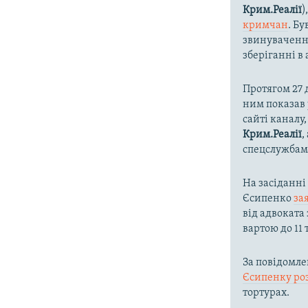
Крим.Реалії
)
кримчан
. Б
звинуваченн
зберіганні в
Протягом 27 
ним показав 
сайті каналу
Крим.Реалії
,
спецслужбам
На засіданні
Єсипенко
за
від адвокат
вартою до 11 
За повідомл
Єсипенку ро
тортурах.