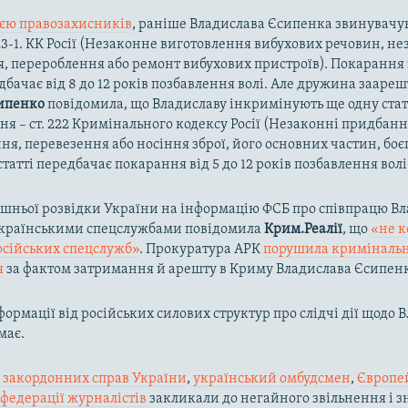
єю правозахисників
, раніше Владислава Єсипенка звинувачу
223-1. КК Росії (Незаконне виготовлення вибухових речовин, н
, перероблення або ремонт вибухових пристроїв). Покарання 
дбачає від 8 до 12 років позбавлення волі. Але дружина зааре
ипенко
повідомила, що Владиславу інкримінують ще одну ста
я – ст. 222 Кримінального кодексу Росії (Незаконні придбанн
ння, перевезення або носіння зброї, його основних частин, боє
статті передбачає покарання від 5 до 12 років позбавлення волі
шньої розвідки України на інформацію ФСБ про співпрацю В
українськими спецслужбами повідомила
Крим.Реалії
, що
«не к
осійських спецслужб»
. Прокуратура АРК
порушила криміналь
я
за фактом затримання й арешту в Криму Владислава Єсипен
формації від російських силових структур про слідчі дії щодо 
має.
 закордонних справ України
,
український омбудсмен
,
Європей
федерації журналістів
закликали до негайного звільнення і зн