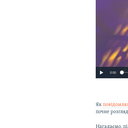
0:00
Як
повідомля
почне розгляд
Нагадаємо, п