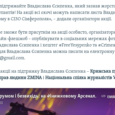
 підтримайте Владислава Єсипенка, який зазнав жорст
упантів! На акції всі охочі можуть написати листа Влади
му в СІЗО Сімферополя», – додали організатори акції.
не зможе бути присутнім на акції особисто, організато
айн-флешмоб – опублікувати в соціальних мережах фот
дислава Єсипенка і хештег #FreeYesypenko та #Crimea
для Владислава Єсипенка можна писати на електронну
g@gmail.com.
 акції на підтримку Владислава Єсипенка –
Кримська п
прав людини ZMINA
і
Національна спілка журналістів 
Тортури струмом і безвихідь: на «Книжковому Арсеналі» прочитали лист заарештованого в Криму фрілансера Владислава Єсипенка (відео)
EMB
ії