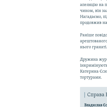
апеляцію на 
чином, він за
Нагадаємо, п
продовжив на 
Раніше повідо
арештованого
нього гранаті
Дружина журн
інкримінують 
Катерина Єсип
тортурами.
Справа 
Владислав Є