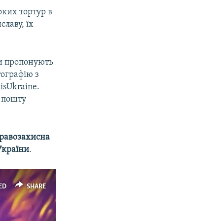
оких тортур в
славу, їх
ри пропонують
ографію з
isUkraine.
 пошту
равозахисна
України
.
ED
SHARE