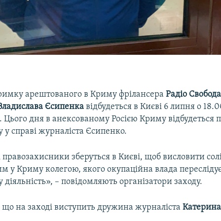
тримку арештованого в Криму фрілансера
Радіо Свобод
Владислава Єсипенка
відбудеться в Києві 6 липня о 18.
. Цього дня в анексованому Росією Криму відбудеться 
у у справі журналіста Єсипенко.
 правозахисники зберуться в Києві, щоб висловити солі
 у Криму колегою, якого окупаційна влада переслідує
 діяльність», – повідомляють організатори заходу.
, що на заході виступить дружина журналіста
Катерина