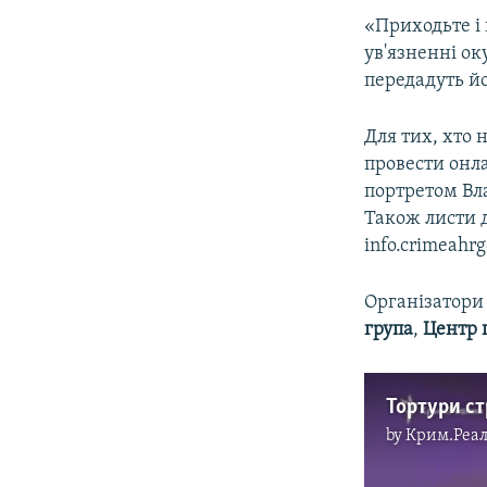
«Приходьте і
ув'язненні ок
передадуть йо
Для тих, хто 
провести онл
портретом Вла
Також листи 
info.crimeahr
Організатори
група
,
Центр 
by
Крим.Реал