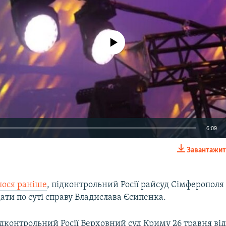
No media source currently available
6:09
Завантажит
EMBED
лося раніше
, підконтрольний Росії райсуд Сімферополя
ати по суті справу Владислава Єсипенка.
Auto
240p
360p
480p
ідконтрольний Росії Верховний суд Криму 26 травня ві