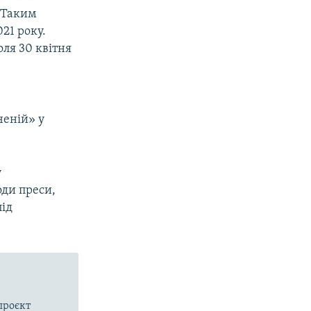
 Таким
21 року.
px
width
ля 30 квітня
ченій» у
у
оди преси,
під
проєкт