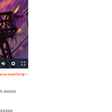
Auto
240p
и на комп'ютер
SHARE
360p
480p
 6 липня
720p
1080p
дхилив