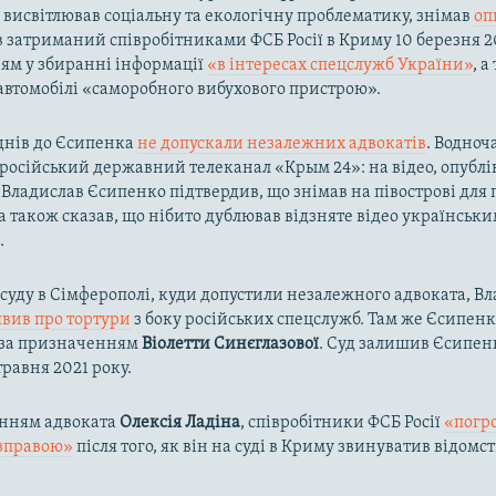
, висвітлював соціальну та екологічну проблематику, знімав
оп
ув затриманий співробітниками ФСБ Росії в Криму 10 березня 2
ям у збиранні інформації
«в інтересах спецслужб України»
, а
 автомобілі «саморобного вибухового пристрою».
днів до Єсипенка
не допускали незалежних адвокатів
. Водноч
російський державний телеканал «Крым 24»: на відео, опубл
, Владислав Єсипенко підтвердив, що знімав на півострові для
 а також сказав, що нібито дублював відзняте відео українськ
.
 суду в Сімферополі, куди допустили незалежного адвоката, В
явив про тортури
з боку російських спецслужб. Там же Єсипен
а за призначенням
Віолетти Синєглазової
. Суд залишив Єсипен
травня 2021 року.
енням адвоката
Олексія Ладіна
, співробітники ФСБ Росії
«погр
зправою»
після того, як він на суді в Криму звинуватив відомст