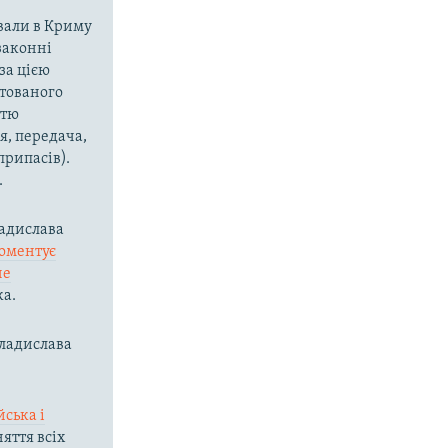
вали в Криму
езаконні
за цією
штованого
ттю
я, передача,
припасів).
.
ладислава
оментує
не
ка.
Владислава
ська і
яття всіх