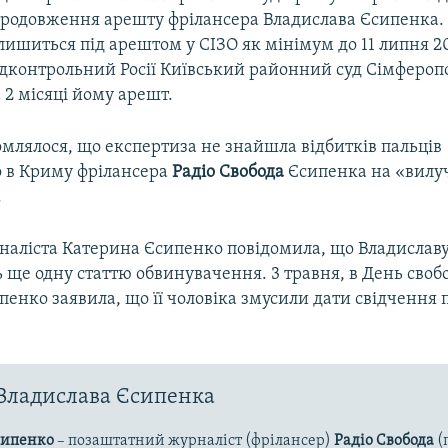
продовження арешту фрілансера Владислава Єсипенка.
720p
1080p
лишиться під арештом у СІЗО як мінімум до 11 липня 20
ідконтрольний Росії Київський районний суд Сімферопо
2 місяці йому арешт.
млялося, що експертиза не знайшла відбитків пальців
 в Криму фрілансера
Радіо Свобода
Єсипенка на «вилу
.
аліста Катерина Єсипенко повідомила, що Владислав
ще одну статтю обвинувачення. 3 травня, в День своб
енко заявила, що її чоловіка змусили дати свідчення 
Владислава Єсипенка
сипенко
– позаштатний журналіст (фрілансер)
Радіо Свобода
(