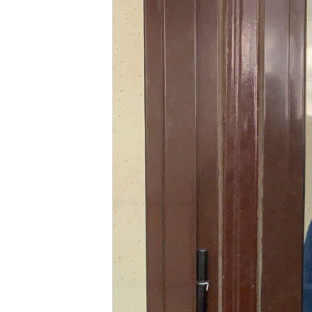
ВІДЕОУРОКИ «ELIFBE»
СВІДЧЕННЯ ОКУПАЦІЇ
УКРАЇНСЬКА ПРОБЛЕМА КРИМУ
ІНФОГРАФІКА