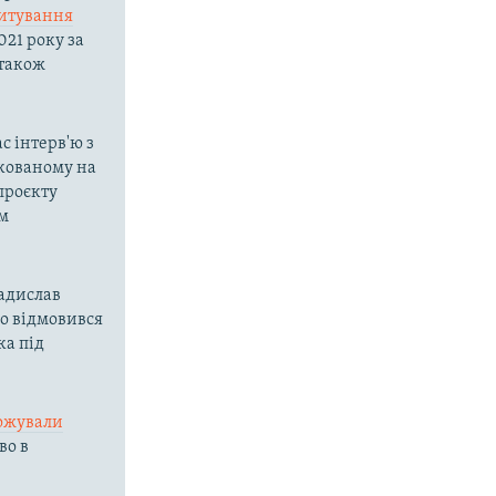
итування
021 року за
 також
ас інтерв'ю з
ікованому на
 проєкту
им
ладислав
ко відмовився
ка під
ожували
во в