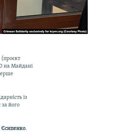
а
(проєкт
00 на Майдані
перше
дарність із
 за його
 Єсипенко
.