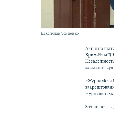
Владислав Єсипенко
Акція на під
Крим.Реалії
)
Незалежності
засідання суд
«Журналісти і
заарештованим
журналістську
Зазначається