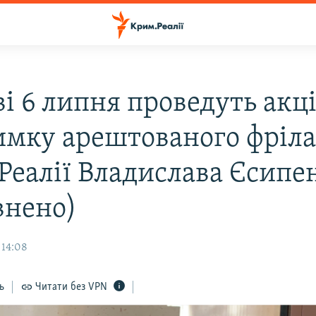
ві 6 липня проведуть акц
имку арештованого фріл
Реалії Владислава Єсипе
внено)
 14:08
ь
Читати без VPN