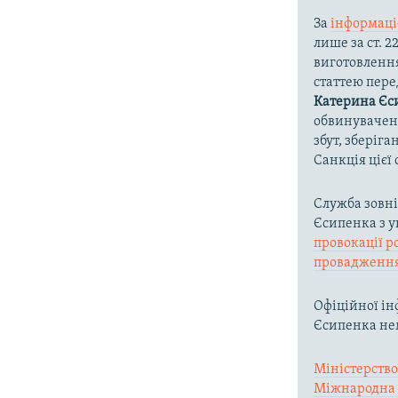
За
інформаці
лише за ст. 
виготовлення
статтею пере
Катерина Єс
обвинуваченн
збут, зберіга
Санкція цієї 
Служба зовні
Єсипенка з 
провокації р
провадженн
Офіційної ін
Єсипенка не
Міністерство
Міжнародна 