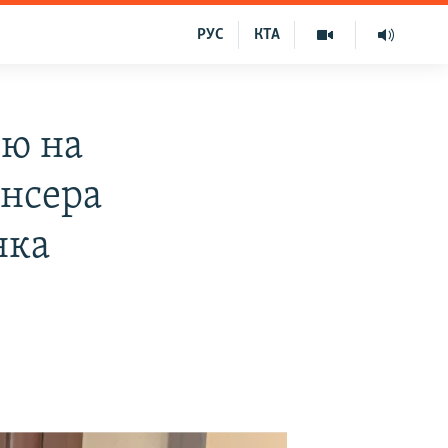
РУС
КТА
ію на
ансера
нка