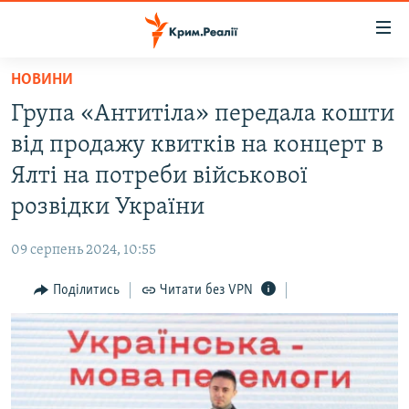
Доступність
посилання
Перейти
НОВИНИ
до
НОВИНИ
Група «Антитіла» передала кошти
основного
ВОДА.КРИМ
матеріалу
від продажу квитків на концерт в
ВІДЕО ТА ФОТО
Перейти
Ялті на потреби військової
до
ПОЛІТИКА
розвідки України
основної
БЛОГИ
навігації
09 серпень 2024, 10:55
Перейти
ПОГЛЯД
до
Поділитись
Читати без VPN
ІНТЕРВ'Ю
пошуку
ВСЕ ЗА ДЕНЬ
СПЕЦПРОЕКТИ
ЯК ОБІЙТИ БЛОКУВАННЯ
ДЕПОРТАЦІЯ