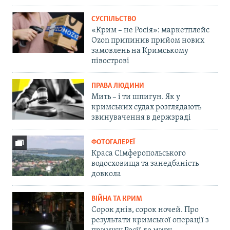
СУСПІЛЬСТВО
«Крим – не Росія»: маркетплейс
Ozon припинив прийом нових
замовлень на Кримському
півострові
ПРАВА ЛЮДИНИ
Мить – і ти шпигун. Як у
кримських судах розглядають
звинувачення в держзраді
ФОТОГАЛЕРЕЇ
Краса Сімферопольського
водосховища та занедбаність
довкола
ВІЙНА ТА КРИМ
Сорок днів, сорок ночей. Про
результати кримської операції з