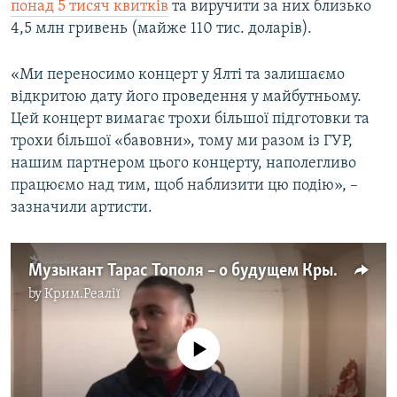
понад 5 тисяч квитків
та виручити за них близько
4,5 млн гривень (майже 110 тис. доларів).
«Ми переносимо концерт у Ялті та залишаємо
відкритою дату його проведення у майбутньому.
Цей концерт вимагає трохи більшої підготовки та
трохи більшої «бавовни», тому ми разом із ГУР,
нашим партнером цього концерту, наполегливо
працюємо над тим, щоб наблизити цю подію», –
зазначили артисти.
Музыкант Тарас Тополя – о будущем Крыма (видео)
by
Крим.Реалії
No media source currently available