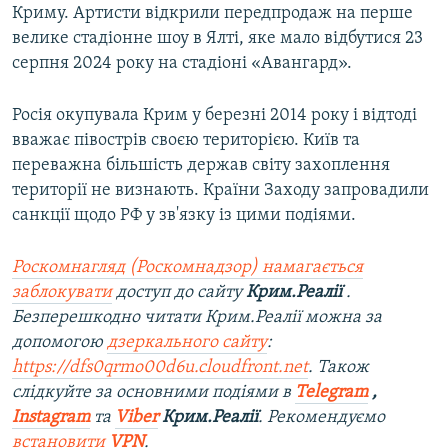
Криму. Артисти відкрили передпродаж на перше
велике стадіонне шоу в Ялті, яке мало відбутися 23
серпня 2024 року на стадіоні «Авангард».
Росія окупувала Крим у березні 2014 року і відтоді
вважає півострів своєю територією. Київ та
переважна більшість держав світу захоплення
території не визнають. Країни Заходу запровадили
санкції щодо РФ у зв'язку із цими подіями.
Роскомнагляд (Роскомнадзор) намагається
заблокувати
доступ до сайту
Крим.Реалії
.
Безперешкодно читати Крим.Реалії можна за
допомогою
дзеркального сайту
:
https://dfs0qrmo00d6u.cloudfront.net
. Також
слідкуйте за основними подіями в
Telegram
,
Instagram
та
Viber
Крим.Реалії
. Рекомендуємо
встановити
VPN
.