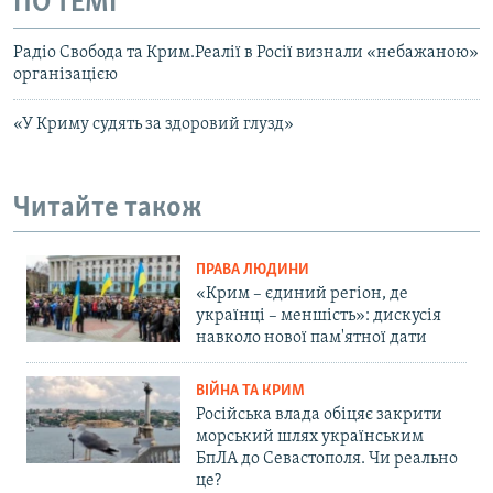
ПО ТЕМІ
Радіо Свобода та Крим.Реалії в Росії визнали «небажаною»
організацією
«У Криму судять за здоровий глузд»
Читайте також
ПРАВА ЛЮДИНИ
«Крим – єдиний регіон, де
українці – меншість»: дискусія
навколо нової пам'ятної дати
ВІЙНА ТА КРИМ
Російська влада обіцяє закрити
морський шлях українським
БпЛА до Севастополя. Чи реально
це?