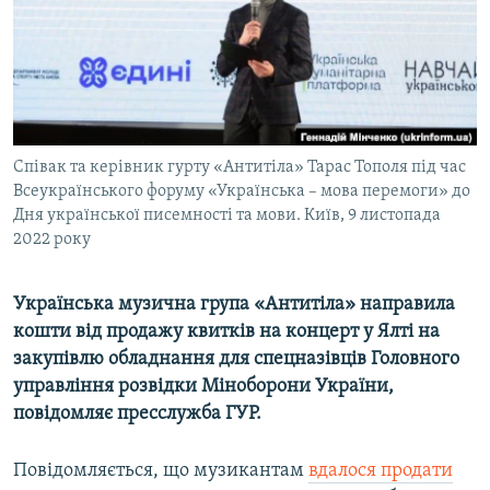
ВІДЕОУРОКИ «ELIFBE»
Русский
СВІДЧЕННЯ ОКУПАЦІЇ
Qırımtatar
УКРАЇНСЬКА ПРОБЛЕМА КРИМУ
ДОЛУЧАЙСЯ!
ІНФОГРАФІКА
Співак та керівник гурту «Антитіла» Тарас Тополя під час
Всеукраїнського форуму «Українська – мова перемоги» до
Дня української писемності та мови. Київ, 9 листопада
Усі сайти RFE/RL
2022 року
Українська музична група «Антитіла» направила
кошти від продажу квитків на концерт у Ялті на
закупівлю обладнання для спецназівців Головного
управління розвідки Міноборони України,
повідомляє пресслужба ГУР.
Повідомляється, що музикантам
вдалося продати