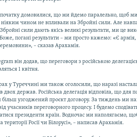
 початку домовилися, що ми йдемо паралельно, щоб ми
ніяким чином не впливали на Збройні сили. Але навп
Збройні сили дають якісь великі результати, ми це ви
Боже, погані результати – ми просто кажемо: «Є армія,
перемовини», – сказав Арахамія.
egram він додав, що переговори з російською делегаці
ляться 1 квітня.
ах у Туреччині ми також оголосили, що наразі настал
рів двох держав. Російська делегація відповіла, що для 
и більш узгоджений проєкт договору. За тиждень ми н
ід учасників переговорного процесу. І будемо сподіват
чатися президенти країн. Водночас ми наполягаємо, щоб
а території Росії чи Білорусі», – написав Арахамія.