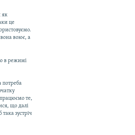
 як
аки це
користовуємо.
 вона воює, а
єю в режимі
а потреба
початку
апрацюємо те,
ися, що далі
 така зустріч