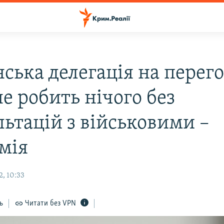
нська делегація на перег
не робить нічого без
льтацій з військовими –
мія
, 10:33
ь
Читати без VPN