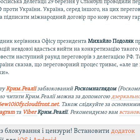
російська делегації 29 березня у Стамбулі проводили п
 проти України. Україна, серед іншого, на цих перего
а підписати міжнародний договір про нову систему га
адник керівника Офісу президента
Михайло Подоляк
пр
цій невдовзі вдасться вийти на конкретизацію такого 
вести наступний раунд переговорів з делегацією РФ. Т
аїни сказав, що переговорний процес триває, «але це 
ки».
йту
Крим.Реалії
заблокований
Роскомнаглядом
(Роском
о читати Крим.Реалії можна за допомогою
дзеркально
6ew10i0fy.cloudfront.net
. Також слідкуйте за основними
tagram
та
Viber
Крим.Реалії
. Рекомендуємо вам
встано
з блокування і цензури! Встановити
додаток