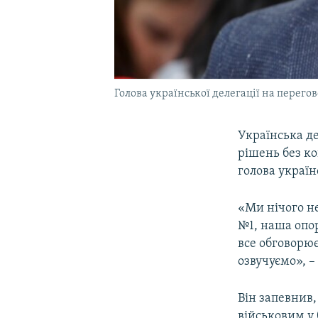
Голова української делегації на перего
Українська де
рішень без к
голова україн
«Ми нічого не
№1, наша опор
все обговорює
озвучуємо», –
Він запевнив,
військовим у 