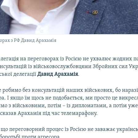
ворах з РФ Давид Арахамія
легація на переговорах із Росією не ухвалює жодних п
онсультацій із військовослужбовцями Збройних сил Укр
ської делегації
Давид Арахамія
.
 робимо без консультацій наших військових, бо наразі 
а. І якщо їм щось не подобається, ми просто це викре
мо з військовими, потім – із дипломатами, а потім уж
 сказав Арахамія під час телемарафону.
 що переговорний процес із Росією не заважає україн
боротьбі проти агресора.