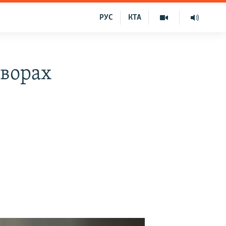
РУС
КТА
оворах