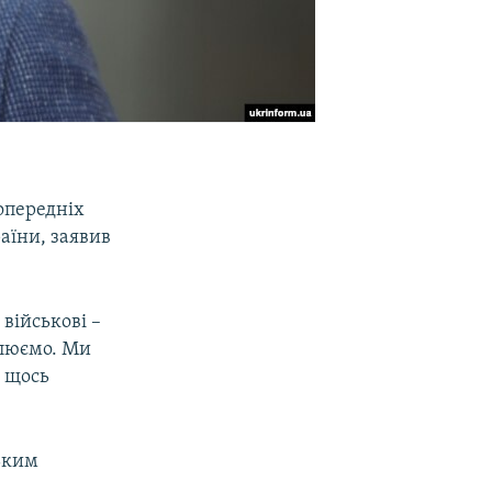
опередніх
аїни, заявив
військові –
слюємо. Ми
е щось
ським