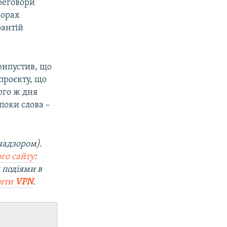
ереговори
ворах
рантій
ипустив, що
проєкту, що
ого ж дня
поки слова –
надзором).
го сайту
:
 подіями в
вити
VPN
.