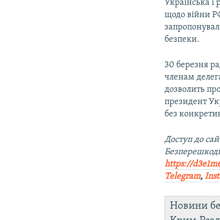
Українська і 
щодо війни РФ
запропонувал
безпеки.
30 березня р
членам делега
дозволить про
президент Укр
без конкрети
Доступ до са
Безперешкодн
https://d3e1m
Telegram
,
Ins
Новини бе