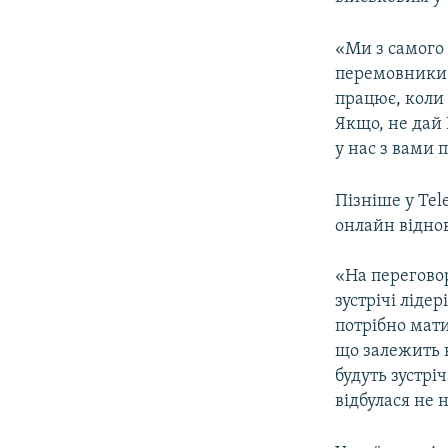
«Ми з самого
перемовники 
працює, коли 
Якщо, не дай 
у нас з вами 
Пізніше у Tel
онлайн віднов
«На переговор
зустрічі ліде
потрібно мат
що залежить в
будуть зустрі
відбулася не н