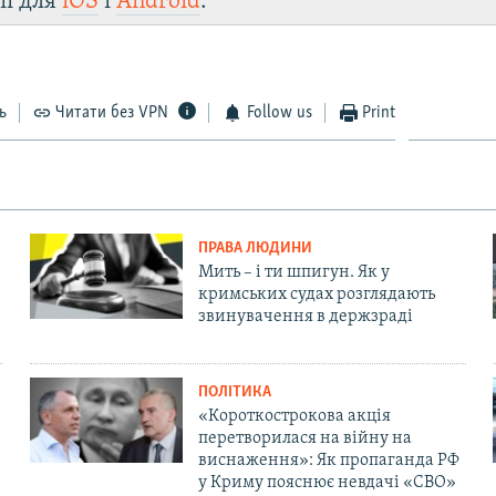
ії для
iOS
і
Android
.
ь
Читати без VPN
Follow us
Print
ПРАВА ЛЮДИНИ
Мить – і ти шпигун. Як у
кримських судах розглядають
звинувачення в держзраді
ПОЛІТИКА
«Короткострокова акція
перетворилася на війну на
виснаження»: Як пропаганда РФ
у Криму пояснює невдачі «СВО»