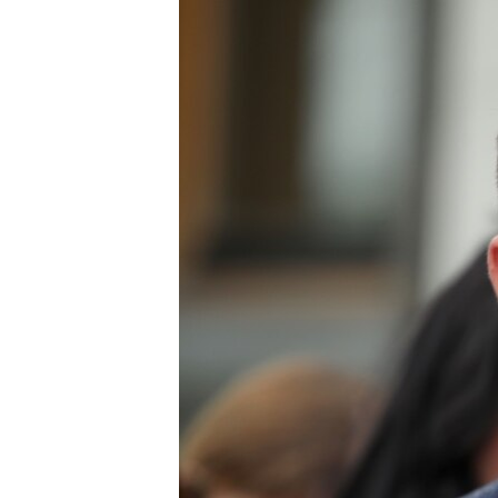
ВІДЕОУРОКИ «ELIFBE»
СВІДЧЕННЯ ОКУПАЦІЇ
УКРАЇНСЬКА ПРОБЛЕМА КРИМУ
ІНФОГРАФІКА