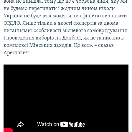
вона не вийшла, тому що це є червона лінія, яку ми
не будемо перетинати і жодним чином ніколи
Україна не буде взаємодіяти чи офіційно визнавати
ОРДЛО. Лише тільки в якості експертів за двома
питаннями: особливості місцевого самоврядування
і проведення виборів на Донбасі, як це написано в
комплексі Мінських заходів. Це все», – сказав
Арестович.