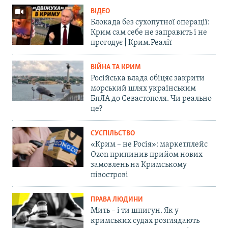
ВІДЕО
Блокада без сухопутної операції:
Крим сам себе не заправить і не
прогодує | Крим.Реалії
ВІЙНА ТА КРИМ
Російська влада обіцяє закрити
морський шлях українським
БпЛА до Севастополя. Чи реально
це?
СУСПІЛЬСТВО
«Крим – не Росія»: маркетплейс
Ozon припинив прийом нових
замовлень на Кримському
півострові
ПРАВА ЛЮДИНИ
Мить – і ти шпигун. Як у
кримських судах розглядають