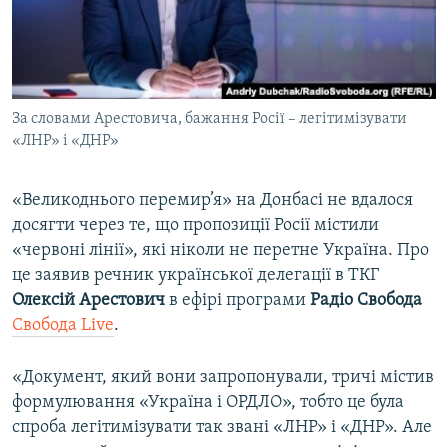
ВІДЕОУРОКИ «ELIFBE»
Русский
СВІДЧЕННЯ ОКУПАЦІЇ
Qırımtatar
УКРАЇНСЬКА ПРОБЛЕМА КРИМУ
За словами Арестовича, бажання Росії – легітимізувати
ДОЛУЧАЙСЯ!
ІНФОГРАФІКА
«ЛНР» і «ДНР»
«Великоднього перемир’я» на Донбасі не вдалося
Усі сайти RFE/RL
досягти через те, що пропозиції Росії містили
«червоні лінії», які ніколи не перетне Україна. Про
це заявив речник української делегації в ТКГ
Олексій Арестович
в ефірі програми
Радіо Свобода
Свобода Live
.
«Документ, який вони запропонували, тричі містив
формулювання «Україна і ОРДЛО», тобто це була
спроба легітимізувати так звані «ЛНР» і «ДНР». Але