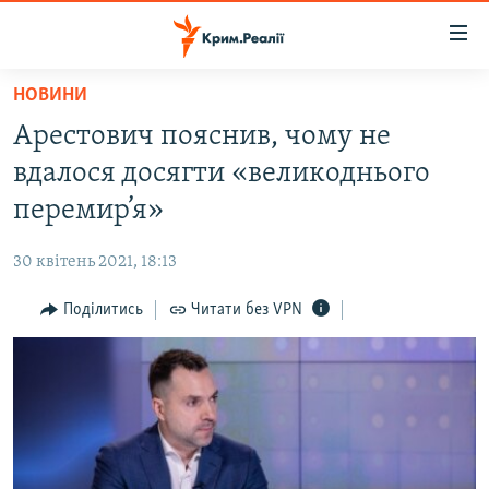
Доступність
посилання
Перейти
НОВИНИ
до
НОВИНИ
Арестович пояснив, чому не
основного
ВОДА.КРИМ
матеріалу
вдалося досягти «великоднього
ВІДЕО ТА ФОТО
Перейти
перемир’я»
до
ПОЛІТИКА
основної
30 квітень 2021, 18:13
БЛОГИ
навігації
Перейти
Поділитись
Читати без VPN
ПОГЛЯД
до
ІНТЕРВ'Ю
пошуку
ВСЕ ЗА ДЕНЬ
СПЕЦПРОЕКТИ
ЯК ОБІЙТИ БЛОКУВАННЯ
ДЕПОРТАЦІЯ