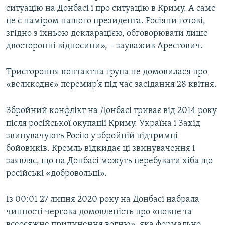
ситуацію на Донбасі і про ситуацію в Криму. А саме
це є наміром нашого президента. Росіяни готові,
згідно з їхньою декларацією, обговорювати лише
двосторонні відносини», – зауважив Арестович.
Тристороння контактна група не домовилася про
«великоднє» перемир’я під час засідання 28 квітня.
Збройний конфлікт на Донбасі триває від 2014 року
після російської окупації Криму. Україна і Захід
звинувачують Росію у збройній підтримці
бойовиків. Кремль відкидає ці звинувачення і
заявляє, що на Донбасі можуть перебувати хіба що
російські «добровольці».
Із 00:01 27 липня 2020 року на Донбасі набрала
чинності чергова домовленість про «повне та
всеосяжне припинення вогню», яка формально