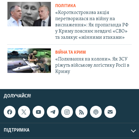
ПОЛІТИКА
«Короткострокова акція
перетворилася на війну на
виснаження»: Як пропаганда РФ
у Криму пояснює невдачі «СВО»
та залякує «мінними атаками»
ВІЙНА ТА КРИМ
«Полювання на колони». Як ЗСУ
ріжуть військову логістику Росії в
Криму
ДОЛУЧАЙСЯ!
ПІДТРИМКА