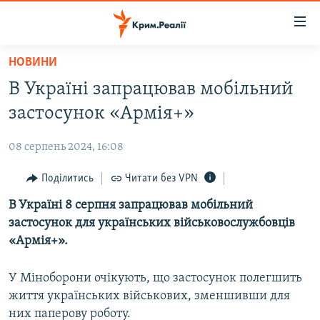
Доступність
посилання
Перейти
НОВИНИ
до
НОВИНИ
В Україні запрацював мобільний
основного
ВОДА.КРИМ
матеріалу
застосунок «Армія+»
ВІДЕО ТА ФОТО
Перейти
до
08 серпень 2024, 16:08
ПОЛІТИКА
основної
БЛОГИ
Поділитись
Читати без VPN
навігації
Перейти
ПОГЛЯД
В Україні 8 серпня запрацював мобільний
до
застосунок для українських військовослужбовців
ІНТЕРВ'Ю
пошуку
«Армія+».
ВСЕ ЗА ДЕНЬ
У Міноборони очікують, що застосунок полегшить
СПЕЦПРОЕКТИ
життя українських військових, зменшивши для
ЯК ОБІЙТИ БЛОКУВАННЯ
ДЕПОРТАЦІЯ
них паперову роботу.