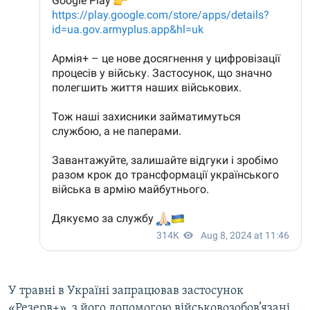
У травні в Україні запрацював застосунок
«Резерв+», з його допомогою військовозобов’язані