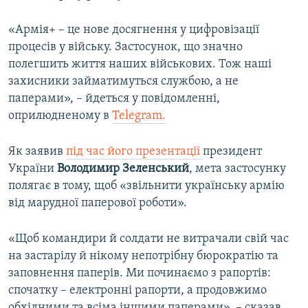
ВІДЕОУРОКИ «ELIFBE»
Русский
«Армія+ – це нове досягнення у цифровізації
СВІДЧЕННЯ ОКУПАЦІЇ
процесів у війську. Застосунок, що значно
Qırımtatar
УКРАЇНСЬКА ПРОБЛЕМА КРИМУ
полегшить життя наших військових. Тож наші
захисники займатимуться службою, а не
ДОЛУЧАЙСЯ!
ІНФОГРАФІКА
паперами», – йдеться у повідомленні,
оприлюдненому в
Telegram.
Усі сайти RFE/RL
Як заявив
під час його презентації
президент
України
Володимир Зеленський
, мета застосунку
полягає в тому, щоб «звільнити українську армію
від марудної паперової роботи».
«Щоб командири й солдати не витрачали свій час
на застарілу й нікому непотрібну бюрократію та
заповнення паперів. Ми починаємо з рапортів:
спочатку – електронні рапорти, а продовжимо
обхідними та всіма іншими паперами», – сказав