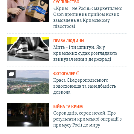
СУСПІЛЬСТВО
«Крим – не Росія»: маркетплейс
Ozon припинив прийом нових
замовлень на Кримському
півострові
ПРАВА ЛЮДИНИ
Мить – і ти шпигун. Як у
кримських судах розглядають
звинувачення в держзраді
ФОТОГАЛЕРЕЇ
Краса Сімферопольського
водосховища та занедбаність
довкола
ВІЙНА ТА КРИМ
Сорок днів, сорок ночей. Про
результати кримської операції з
примусу Росії до миру