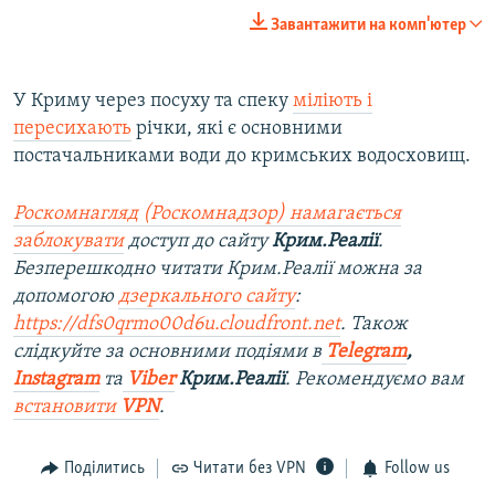
240p
Завантажити на комп'ютер
360p
Auto
240p
360p
480p
480p
У Криму через посуху та спеку
міліють і
пересихають
річки, які є основними
720p
720p
1080p
постачальниками води до кримських водосховищ.
1080p
Роскомнагляд (Роскомнадзор) намагається
заблокувати
доступ до сайту
Крим.Реалії
.
Безперешкодно читати Крим.Реалії можна за
допомогою
дзеркального сайту
:
https://dfs0qrmo00d6u.cloudfront.net
. Також
слідкуйте за основними подіями в
Telegram
,
Instagram
та
Viber
Крим.Реалії
. Рекомендуємо вам
встановити
VPN
.
Поділитись
Читати без VPN
Follow us