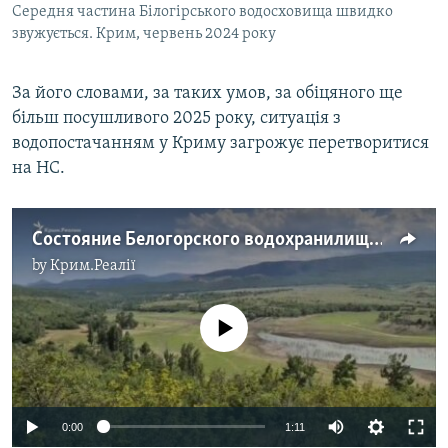
Середня частина Білогірського водосховища швидко
звужується. Крим, червень 2024 року
За його словами, за таких умов, за обіцяного ще
більш посушливого 2025 року, ситуація з
водопостачанням у Криму загрожує перетворитися
на НС.
Состояние Белогорского водохранилища в первой половине июня
by
Крим.Реалії
No media source currently available
Auto
0:00
1:11