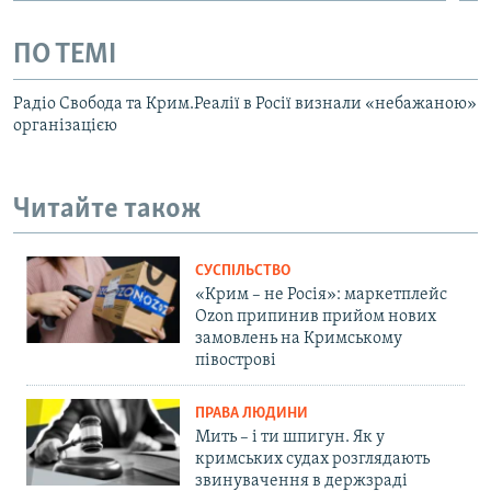
ПО ТЕМІ
Радіо Свобода та Крим.Реалії в Росії визнали «небажаною»
організацією
Читайте також
СУСПІЛЬСТВО
«Крим – не Росія»: маркетплейс
Ozon припинив прийом нових
замовлень на Кримському
півострові
ПРАВА ЛЮДИНИ
Мить – і ти шпигун. Як у
кримських судах розглядають
звинувачення в держзраді