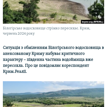
ВІДЕОУРОКИ «ELIFBE»
Русский
СВІДЧЕННЯ ОКУПАЦІЇ
Qırımtatar
УКРАЇНСЬКА ПРОБЛЕМА КРИМУ
Білогірське водосховище стрімко пересихає. Крим,
ДОЛУЧАЙСЯ!
ІНФОГРАФІКА
червень 2024 року
Ситуація з обміленням Білогірського водосховища в
Усі сайти RFE/RL
анексованому Криму набуває критичного
характеру – південна частина водоймища вже
пересохла. Про це повідомляє кореспондент
Крим.Реалії.