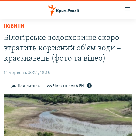
Доступність
посилання
Перейти
НОВИНИ
до
НОВИНИ
Білогірське водосховище скоро
основного
ВОДА.КРИМ
матеріалу
втратить корисний об'єм води –
ВІДЕО ТА ФОТО
Перейти
краєзнавець (фото та відео)
до
ПОЛІТИКА
основної
14 червень 2024, 18:15
БЛОГИ
навігації
Перейти
Поділитись
Читати без VPN
ПОГЛЯД
до
ІНТЕРВ'Ю
пошуку
ВСЕ ЗА ДЕНЬ
СПЕЦПРОЕКТИ
ЯК ОБІЙТИ БЛОКУВАННЯ
ДЕПОРТАЦІЯ