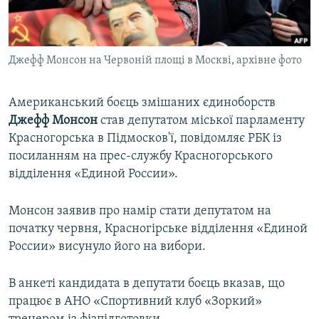
ВІДЕОУРОКИ «ELIFBE»
Русский
СВІДЧЕННЯ ОКУПАЦІЇ
Qırımtatar
Джефф Монсон на Червоній площі в Москві, архівне фото
УКРАЇНСЬКА ПРОБЛЕМА КРИМУ
ДОЛУЧАЙСЯ!
ІНФОГРАФІКА
Американський боєць змішаних єдиноборств
Джефф Монсон
став депутатом міської парламенту
Красногорська в Підмосков'ї, повідомляє РБК із
Усі сайти RFE/RL
посиланням на прес-службу Красногорського
відділення «Единой России».
Монсон заявив про намір стати депутатом на
початку червня, Красногірське відділення «Единой
России» висунуло його на вибори.
В анкеті кандидата в депутати боєць вказав, що
працює в АНО «Спортивний клуб «Зоркий»