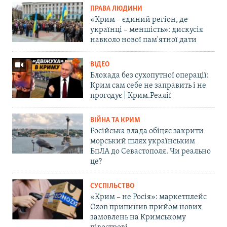
ПРАВА ЛЮДИНИ
«Крим – єдиний регіон, де
українці – меншість»: дискусія
навколо нової пам'ятної дати
ВІДЕО
Блокада без сухопутної операції:
Крим сам себе не заправить і не
прогодує | Крим.Реалії
ВІЙНА ТА КРИМ
Російська влада обіцяє закрити
морський шлях українським
БпЛА до Севастополя. Чи реально
це?
СУСПІЛЬСТВО
«Крим – не Росія»: маркетплейс
Ozon припинив прийом нових
замовлень на Кримському