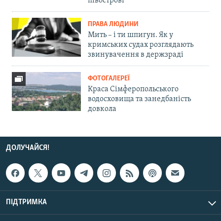
півострові
ПРАВА ЛЮДИНИ
Мить – і ти шпигун. Як у
кримських судах розглядають
звинувачення в держзраді
ФОТОГАЛЕРЕЇ
Краса Сімферопольського
водосховища та занедбаність
довкола
ДОЛУЧАЙСЯ!
ПІДТРИМКА