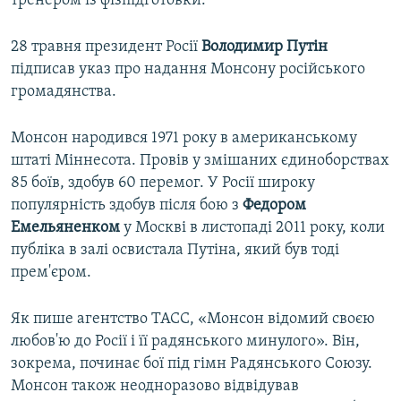
тренером із фізпідготовки.
28 травня президент Росії
Володимир Путін
підписав указ про надання Монсону російського
громадянства.
Монсон народився 1971 року в американському
штаті Міннесота. Провів у змішаних єдиноборствах
85 боїв, здобув 60 перемог. У Росії широку
популярність здобув після бою з
Федором
Емельяненком
у Москві в листопаді 2011 року, коли
публіка в залі освистала Путіна, який був тоді
прем'єром.
Як пише агентство ТАСС, «Монсон відомий своєю
любов'ю до Росії і її радянського минулого». Він,
зокрема, починає бої під гімн Радянського Союзу.
Монсон також неодноразово відвідував