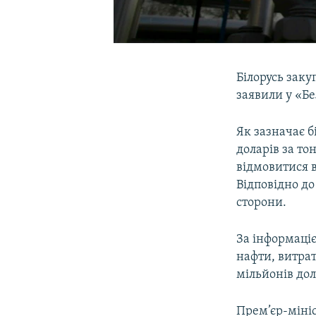
Білорусь заку
заявили у «Б
Як зазначає 
доларів за то
відмовитися в
Відповідно до
сторони.
За інформаціє
нафти, витра
мільйонів дол
Прем’єр-мініс