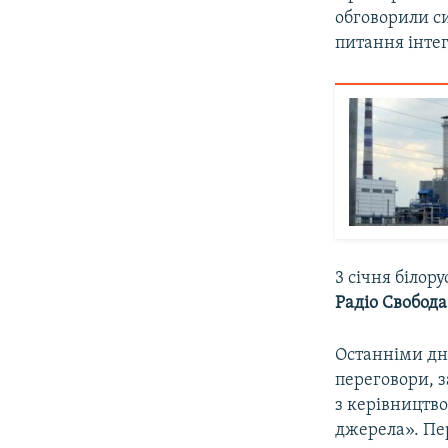
обговорили си
питання інтег
3 січня білор
Радіо Свобода
Останніми дня
переговори, 
з керівництв
джерела». Пе