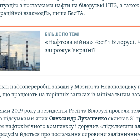
туацію з поставками нафти на білоруські НПЗ, а також
раційної взаємодії», пише БелТА.
БІЛЬШЕ ПО ТЕМІ:
«Нафтова війна» Росії і Білорусі.
загрожує Україні?
уські нафтопереробні заводи у Мозирі та Новополоцьку
, що працюють на торішніх запасах із мінімальним з
ми 2019 року президенти Росії та Білорусі провели те
за підсумками яких
Олександр Лукашенко
скликав 31 г
ом нафтохімічного комплексу і доручив «підключити а
редусім йдеться про постачання сировини залізнични