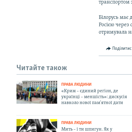
транспортом з
Білорусь має 
Росією через 
отримувала н
Поділитис
Читайте також
ПРАВА ЛЮДИНИ
«Крим – єдиний регіон, де
українці – меншість»: дискусія
навколо нової пам'ятної дати
ПРАВА ЛЮДИНИ
Мить – і ти шпигун. Як у