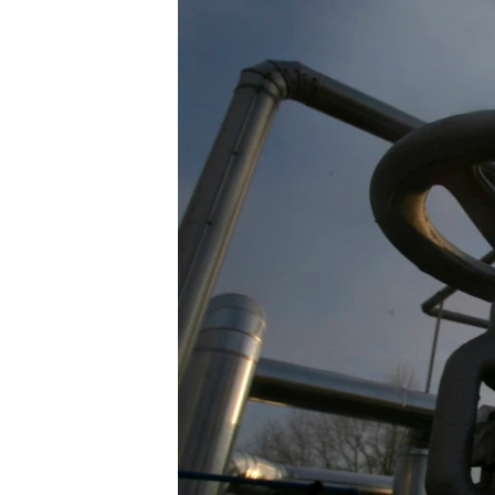
ВІДЕОУРОКИ «ELIFBE»
СВІДЧЕННЯ ОКУПАЦІЇ
УКРАЇНСЬКА ПРОБЛЕМА КРИМУ
ІНФОГРАФІКА