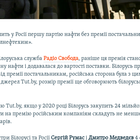
пить у Росії першу партію нафти без премії постачальн
елнефтехим».
білоруська служба
Радіо Свобода
, раніше ця премія стан
нну нафти і додавалася до вартості поставки. Білорусь 
ід премії постачальникам, російська сторона була з ци
 джерел Tut.by, розмір премії ще обговорюють білоруськ
ю Tut.by, якщо у 2020 році Білорусь закупить 24 мільй
ти на премію російським компаніям складуть не менш
арів.
три Білорусі та Росії
Сергій Румас
і
Дмитро Медведєв
4 