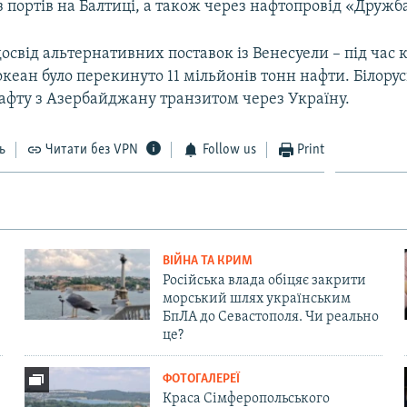
 портів на Балтиці, а також через нафтопровід «Дружб
досвід альтернативних поставок із Венесуели – під час 
океан було перекинуто 11 мільйонів тонн нафти. Білору
афту з Азербайджану транзитом через Україну.
ь
Читати без VPN
Follow us
Print
ВІЙНА ТА КРИМ
Російська влада обіцяє закрити
морський шлях українським
БпЛА до Севастополя. Чи реально
це?
ФОТОГАЛЕРЕЇ
Краса Сімферопольського