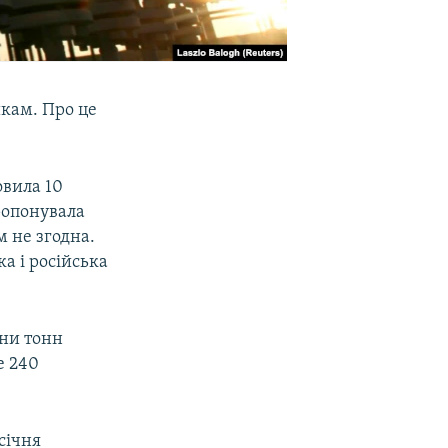
икам. Про це
овила 10
пропонувала
м не згодна.
а і російська
они тонн
е 240
січня