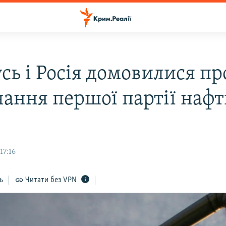
сь і Росія домовилися пр
чання першої партії нафт
17:16
ь
Читати без VPN