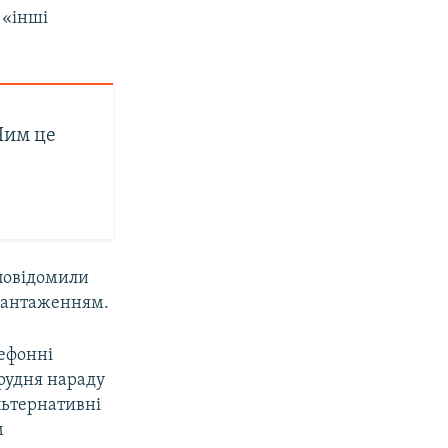
 «інші
 Чим це
 повідомили
авантаженням.
лефонні
рудня нараду
льтернативні
м