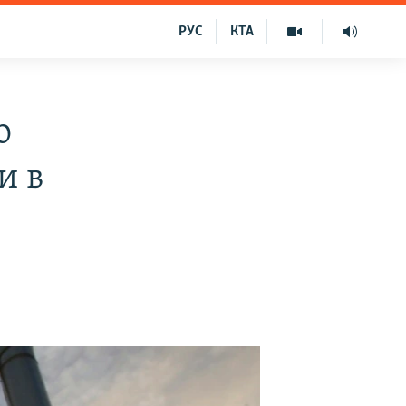
РУС
КТА
о
и в