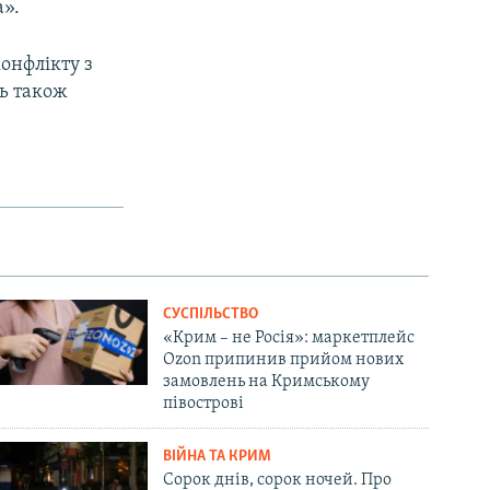
а».
конфлікту з
сь також
СУСПІЛЬСТВО
«Крим – не Росія»: маркетплейс
Ozon припинив прийом нових
замовлень на Кримському
півострові
ВІЙНА ТА КРИМ
Сорок днів, сорок ночей. Про