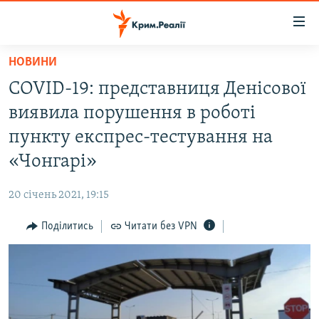
Доступність
посилання
Перейти
НОВИНИ
до
НОВИНИ
COVID-19: представниця Денісової
основного
ВОДА.КРИМ
матеріалу
виявила порушення в роботі
ВІДЕО ТА ФОТО
Перейти
пункту експрес-тестування на
до
ПОЛІТИКА
«Чонгарі»
основної
БЛОГИ
навігації
20 січень 2021, 19:15
Перейти
ПОГЛЯД
до
Поділитись
Читати без VPN
ІНТЕРВ'Ю
пошуку
ВСЕ ЗА ДЕНЬ
СПЕЦПРОЕКТИ
ЯК ОБІЙТИ БЛОКУВАННЯ
ДЕПОРТАЦІЯ