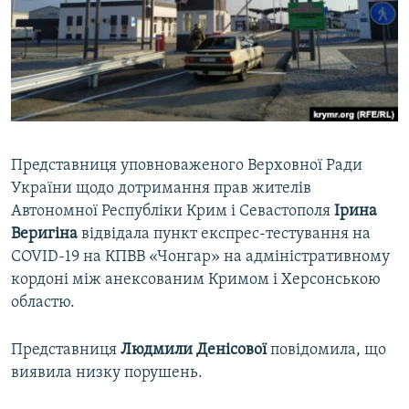
ВІДЕОУРОКИ «ELIFBE»
Русский
СВІДЧЕННЯ ОКУПАЦІЇ
Qırımtatar
УКРАЇНСЬКА ПРОБЛЕМА КРИМУ
ДОЛУЧАЙСЯ!
ІНФОГРАФІКА
Представниця уповноваженого Верховної Ради
України щодо дотримання прав жителів
Усі сайти RFE/RL
Автономної Республіки Крим і Севастополя
Ірина
Веригіна
відвідала пункт експрес-тестування на
COVID-19 на КПВВ «Чонгар» на адміністративному
кордоні між анексованим Кримом і Херсонською
областю.
Представниця
Людмили Денісової
повідомила, що
виявила низку порушень.