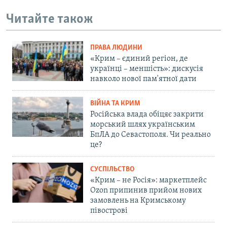
Читайте також
ПРАВА ЛЮДИНИ
«Крим – єдиний регіон, де
українці – меншість»: дискусія
навколо нової пам'ятної дати
ВІЙНА ТА КРИМ
Російська влада обіцяє закрити
морський шлях українським
БпЛА до Севастополя. Чи реально
це?
СУСПІЛЬСТВО
«Крим – не Росія»: маркетплейс
Ozon припинив прийом нових
замовлень на Кримському
півострові