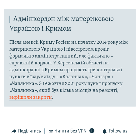
Адмінкордон між материковою
Україною і Кримом
Після анексії Криму Росією на початку 2014 року між
материковою Україною і півостровом проліг
формально адміністративний, але фактично –
справжній кордон. У Херсонській області на
адмінкордоні з Кримом працюють три контрольні
пункти в'їзду/виїзду – «Каланчак», «Чонгар» і
«Чаплинка». З 19 жовтня 2021 року пункт пропуску
«Чаплинка», який був кілька місяців на ремонті,
вирішили закрити
.
Поділитись
Читати без VPN
Follow us