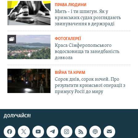
ПРАВА ЛЮДИНИ
Мить – і ти шпигун. Як у
кримських судах розглядають
звинувачення в держзраді
ФОТОГАЛЕРЕЇ
Краса Сімферопольського
водосховища та занедбаність
довкола
ВІЙНА ТА КРИМ
Сорок днів, сорок ночей. Про
результати кримської операції з
примусу Росії до миру
ДОЛУЧАЙСЯ!