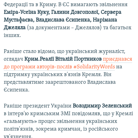
Федерації та в Криму. В ЄС вимагають звільнення
Еміра-Усеїна Куку, Галини Довгополої, Сервера
Мустафаєва, Владислава Єсипенка, Нарімана
Джеляла
(за документами – Джелялов) та багатьох
інших.
Раніше стало відомо, що український журналіст,
оглядач
Крим.Реалії
Віталій Портников
приєднався
до програми авторів-послів #SolidarityWords
на
підтримку українських в'язнів Кремля. Він
представлятиме заарештованого Владислава
Єсипенка.
Раніше президент України
Володимир Зеленський
в інтерв'ю кримським ЗМІ повідомляв, що у Кремлі
«гальмують» процес звільнення українських
політв'язнів, зокрема кримчан, із російського
ув'язнення.