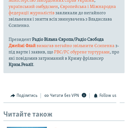
Міністерство закордонних справ України
,
український омбудсмен
,
Європейська і Міжнародна
федерації журналістів
закликали до негайного
звільнення і зняття всіх звинувачень з Владислава
Єсипенко.
Президент
Радіо Вільна Європа/Радіо Свобода
Джеймі Флай
вимагав негайно звільнити Єсипенка
з-
під варти і заявив, що
РВЄ/РС обурене тортурами
, про
які повідомив затриманий в Криму фрілансер
Крим.Реалії
.
Поділитись
Читати без VPN
Follow us
Читайте також