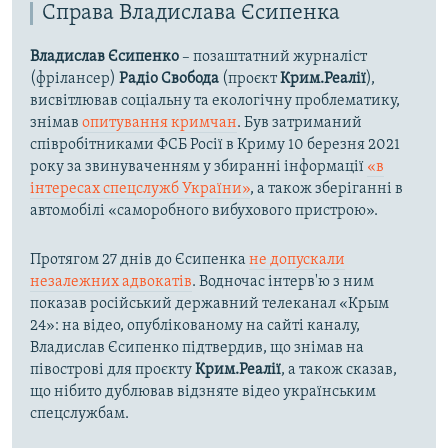
Справа Владислава Єсипенка
Владислав Єсипенко
– позаштатний журналіст
(фрілансер)
Радіо Свобода
(проєкт
Крим.Реалії
),
висвітлював соціальну та екологічну проблематику,
знімав
опитування кримчан
. Був затриманий
співробітниками ФСБ Росії в Криму 10 березня 2021
року за звинуваченням у збиранні інформації
«в
інтересах спецслужб України»
, а також зберіганні в
автомобілі «саморобного вибухового пристрою».
Протягом 27 днів до Єсипенка
не допускали
незалежних адвокатів
. Водночас інтерв'ю з ним
показав російський державний телеканал «Крым
24»: на відео, опублікованому на сайті каналу,
Владислав Єсипенко підтвердив, що знімав на
півострові для проєкту
Крим.Реалії
, а також сказав,
що нібито дублював відзняте відео українським
спецслужбам.