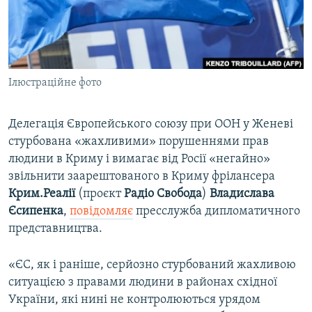
ВІДЕОУРОКИ «ELIFBE»
Русский
СВІДЧЕННЯ ОКУПАЦІЇ
Qırımtatar
УКРАЇНСЬКА ПРОБЛЕМА КРИМУ
Ілюстраційне фото
ДОЛУЧАЙСЯ!
ІНФОГРАФІКА
Делегація Європейського союзу при ООН у Женеві
стурбована «жахливими» порушеннями прав
Усі сайти RFE/RL
людини в Криму і вимагає від Росії «негайно»
звільнити заарештованого в Криму фрілансера
Крим.Реалії
(проєкт
Радіо Свобода
)
Владислава
Єсипенка
,
повідомляє
пресслужба дипломатичного
представництва.
«ЄС, як і раніше, серйозно стурбований жахливою
ситуацією з правами людини в районах східної
України, які нині не контролюються урядом