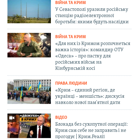
ВІЙНА ТА КРИМ
У Севастополі уразили російську
станцію радіоелектронної
боротьби: якими будуть наслідки
ВІЙНА ТА КРИМ
«Для них із Кримом розпочнеться
важка історія»: командир ОТУ
«Одеса» – про пастку для
російських військ на
Кінбурнській косі
ПРАВА ЛЮДИНИ
«Крим – єдиний регіон, де
українці – меншість»: дискусія
навколо нової пам'ятної дати
ВІДЕО
Блокада без сухопутної операції:
Крим сам себе не заправить і не
прогодує | Крим.Реалії