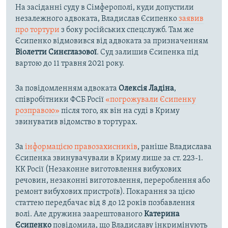
На засіданні суду в Сімферополі, куди допустили
незалежного адвоката, Владислав Єсипенко
заявив
про тортури
з боку російських спецслужб. Там же
Єсипенко відмовився від адвоката за призначенням
Віолетти Синєглазової
. Суд залишив Єсипенка під
вартою до 11 травня 2021 року.
За повідомленням адвоката
Олексія Ладіна
,
співробітники ФСБ Росії
«погрожували Єсипенку
розправою»
після того, як він на суді в Криму
звинуватив відомство в тортурах.
За
інформацією правозахисників
, раніше Владислава
Єсипенка звинувачували в Криму лише за ст. 223-1.
КК Росії (Незаконне виготовлення вибухових
речовин, незаконні виготовлення, перероблення або
ремонт вибухових пристроїв). Покарання за цією
статтею передбачає від 8 до 12 років позбавлення
волі. Але дружина заарештованого
Катерина
Єсипенко
повідомила, що Владиславу інкримінують