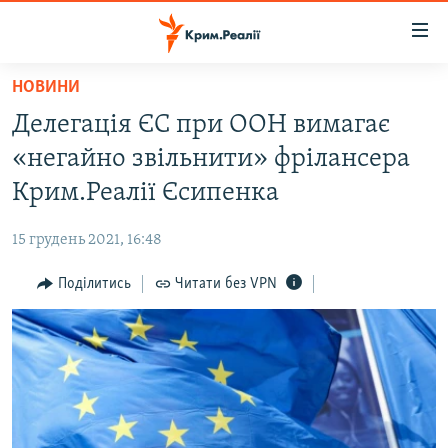
Доступність
посилання
Перейти
НОВИНИ
до
НОВИНИ
Делегація ЄС при ООН вимагає
основного
ВОДА.КРИМ
матеріалу
«негайно звільнити» фрілансера
ВІДЕО ТА ФОТО
Перейти
Крим.Реалії Єсипенка
до
ПОЛІТИКА
основної
15 грудень 2021, 16:48
БЛОГИ
навігації
Перейти
Поділитись
Читати без VPN
ПОГЛЯД
до
ІНТЕРВ'Ю
пошуку
ВСЕ ЗА ДЕНЬ
СПЕЦПРОЕКТИ
ЯК ОБІЙТИ БЛОКУВАННЯ
ДЕПОРТАЦІЯ