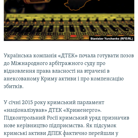
ВІДЕОУРОКИ «ELIFBE»
Русский
СВІДЧЕННЯ ОКУПАЦІЇ
Qırımtatar
УКРАЇНСЬКА ПРОБЛЕМА КРИМУ
ДОЛУЧАЙСЯ!
ІНФОГРАФІКА
Українська компанія «ДТЕК» почала готувати позов
до Міжнародного арбітражного суду про
Усі сайти RFE/RL
відновлення права власності на втрачені в
анексованому Криму активи і про компенсацію
збитків.
У січні 2015 року кримський парламент
«націоналізував» ДТЕК «Крименерго».
Підконтрольний Росії кримський уряд призначив
нове керівництво підприємства. Як підсумок
кримські активи ДПЕК фактично перейшли у