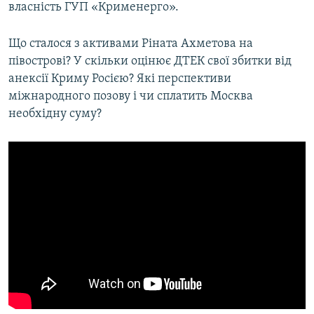
власність ГУП «Крименерго».
Що сталося з активами Ріната Ахметова на
півострові? У скільки оцінює ДТЕК свої збитки від
анексії Криму Росією? Які перспективи
міжнародного позову і чи сплатить Москва
необхідну суму?