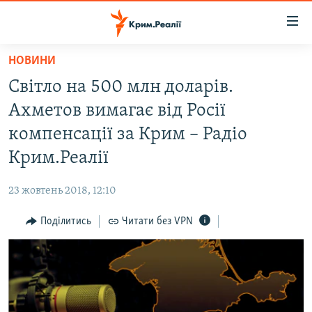
Доступність
посилання
Перейти
НОВИНИ
до
НОВИНИ
Світло на 500 млн доларів.
основного
ВОДА.КРИМ
матеріалу
Ахметов вимагає від Росії
ВІДЕО ТА ФОТО
Перейти
компенсації за Крим – Радіо
до
ПОЛІТИКА
Крим.Реалії
основної
БЛОГИ
навігації
23 жовтень 2018, 12:10
Перейти
ПОГЛЯД
до
Поділитись
Читати без VPN
ІНТЕРВ'Ю
пошуку
ВСЕ ЗА ДЕНЬ
СПЕЦПРОЕКТИ
ЯК ОБІЙТИ БЛОКУВАННЯ
ДЕПОРТАЦІЯ