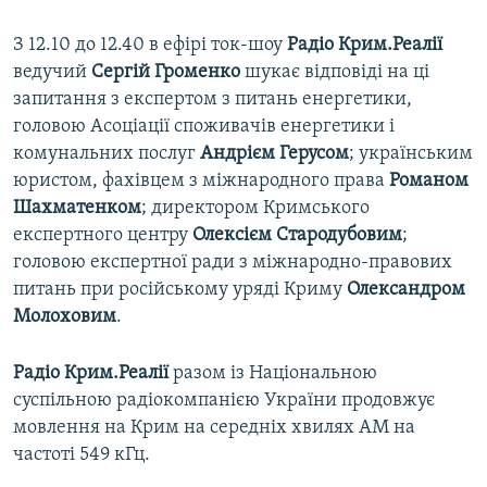
З 12.10 до 12.40 в ефірі ток-шоу
Радіо Крим.Реалії
ведучий
Сергій Громенко
шукає відповіді на ці
запитання з експертом з питань енергетики,
головою Асоціації споживачів енергетики і
комунальних послуг
Андрієм Герусом
; українським
юристом, фахівцем з міжнародного права
Романом
Шахматенком
; директором Кримського
експертного центру
Олексієм Стародубовим
;
головою експертної ради з міжнародно-правових
питань при російському уряді Криму
Олександром
Молоховим
.
Радіо Крим.Реалії
разом із Національною
суспільною радіокомпанією України продовжує
мовлення на Крим на середніх хвилях АМ на
частоті 549 кГц.