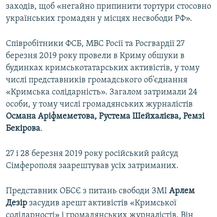
заходів, щоб «негайно припинити тортури стосовно
українських громадян у місцях несвободи РФ».
Співробітники ФСБ, МВС Росії та Росгвардії 27
березня 2019 року провели в Криму обшуки в
будинках кримськотатарських активістів, у тому
числі представників громадського об'єднання
«Кримська солідарність». Загалом затримали 24
особи, у тому числі громадянських журналістів
Османа Аріфмеметова, Рустема Шейхалієва, Ремзі
Бекірова
.
27 і 28 березня 2019 року російський райсуд
Сімферополя заарештував усіх затриманих.
Представник ОБСЄ з питань свободи ЗМІ
Арлем
Дезір
засудив арешт активістів «Кримської
солідарності» і громадянських журналістів. Він