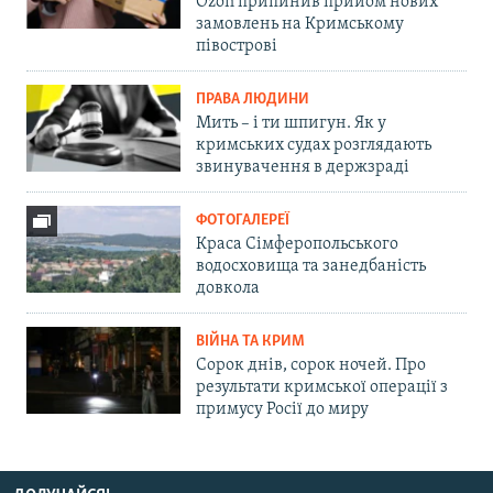
Ozon припинив прийом нових
замовлень на Кримському
півострові
ПРАВА ЛЮДИНИ
Мить – і ти шпигун. Як у
кримських судах розглядають
звинувачення в держзраді
ФОТОГАЛЕРЕЇ
Краса Сімферопольського
водосховища та занедбаність
довкола
ВІЙНА ТА КРИМ
Сорок днів, сорок ночей. Про
результати кримської операції з
примусу Росії до миру