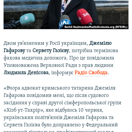
ВІДЕОУРОКИ «ELIFBE»
Русский
СВІДЧЕННЯ ОКУПАЦІЇ
Qırımtatar
УКРАЇНСЬКА ПРОБЛЕМА КРИМУ
ДОЛУЧАЙСЯ!
ІНФОГРАФІКА
Двом ув’язненим у Росії українцям,
Джемілю
Гафарову
та
Сервету Газієву
, потрібна термінова
фахова медична допомога. Про це повідомила
Усі сайти RFE/RL
Уповноважена Верховної Ради з прав людини
Людмила Денісова
, інформує
Радіо Свобода
.
«Вчора адвокат кримського татарина Джеміля
Гафарова повідомив мені, що після судового
засідання у справі другої сімферопольської групи
«Хізб ут-Тахрір», яке відбулось 10 червня,
українських політв’язнів Джеміля Гафарова та
Сервета Газієва було доправлено у Федеральний