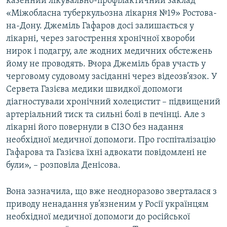
казенний лікувально-профілактичний заклад
«Міжобласна туберкульозна лікарня №19» Ростова-
на-Дону. Джеміль Гафаров досі залишається у
лікарні, через загострення хронічної хвороби
нирок і подагру, але жодних медичних обстежень
йому не проводять. Вчора Джеміль брав участь у
черговому судовому засіданні через відеозв’язок. У
Сервета Газієва медики швидкої допомоги
діагностували хронічний холецистит – підвищений
артеріальний тиск та сильні болі в печінці. Але з
лікарні його повернули в СІЗО без надання
необхідної медичної допомоги. Про госпіталізацію
Гафарова та Газієва їхні адвокати повідомлені не
були», – розповіла Денісова.
Вона зазначила, що вже неодноразово зверталася з
приводу ненадання ув’язненим у Росії українцям
необхідної медичної допомоги до російської