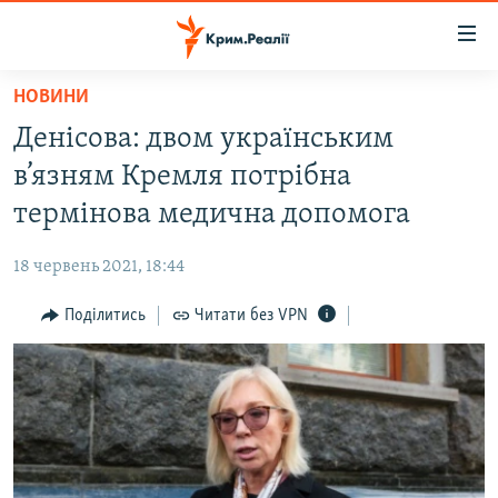
Доступність
посилання
Перейти
НОВИНИ
до
НОВИНИ
Денісова: двом українським
основного
ВОДА.КРИМ
матеріалу
в’язням Кремля потрібна
ВІДЕО ТА ФОТО
Перейти
термінова медична допомога
до
ПОЛІТИКА
основної
18 червень 2021, 18:44
БЛОГИ
навігації
Перейти
Поділитись
Читати без VPN
ПОГЛЯД
до
ІНТЕРВ'Ю
пошуку
ВСЕ ЗА ДЕНЬ
СПЕЦПРОЕКТИ
ЯК ОБІЙТИ БЛОКУВАННЯ
ДЕПОРТАЦІЯ