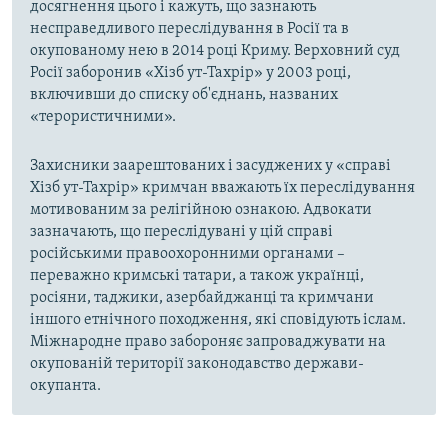
досягнення цього і кажуть, що зазнають
несправедливого переслідування в Росії та в
окупованому нею в 2014 році Криму. Верховний суд
Росії заборонив «Хізб ут-Тахрір» у 2003 році,
включивши до списку об'єднань, названих
«терористичними».
Захисники заарештованих і засуджених у «справі
Хізб ут-Тахрір» кримчан вважають їх переслідування
мотивованим за релігійною ознакою. Адвокати
зазначають, що переслідувані у цій справі
російськими правоохоронними органами –
переважно кримські татари, а також українці,
росіяни, таджики, азербайджанці та кримчани
іншого етнічного походження, які сповідують іслам.
Міжнародне право забороняє запроваджувати на
окупованій території законодавство держави-
окупанта.