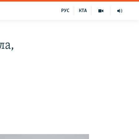
РУС
КТА
ла,