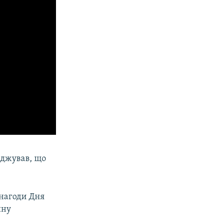
джував, що
 нагоди Дня
ину