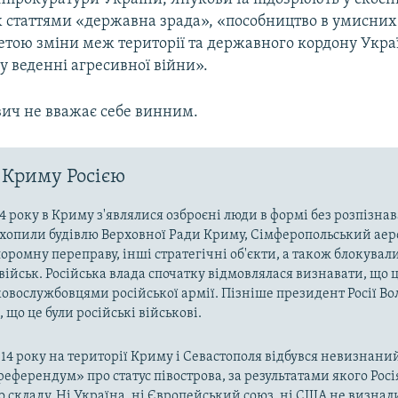
 статтями «державна зрада», «пособництво в умисних 
етою зміни меж території та державного кордону Укра
у веденні агресивної війни».
вич не вважає себе винним.
 Криму Росією
4 року в Криму з'являлися озброєні люди в формі без розпізна
захопили будівлю Верховної Ради Криму, Сімферопольський аер
оромну переправу, інші стратегічні об'єкти, а також блокували
військ. Російська влада спочатку відмовлялася визнавати, що ц
ковослужбовцями російської армії. Пізніше президент Росії В
 що це були російські військові.
014 року на території Криму і Севастополя відбувся невизнани
«референдум» про статус півострова, за результатами якого Рос
о складу. Ні Україна, ні Європейський союз, ні США не визнал