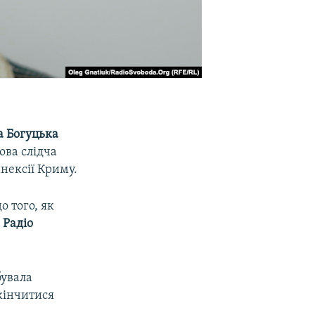
а Богуцька
ова слідча
анексії Криму.
о того, як
і
Радіо
бувала
акінчитися