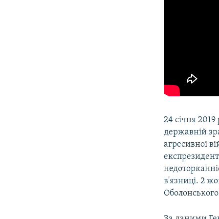
24 січня 201
державній зра
агресивної ві
експрезидента
недоторканні
в'язниці. 2 
Оболонського
За даними Ге