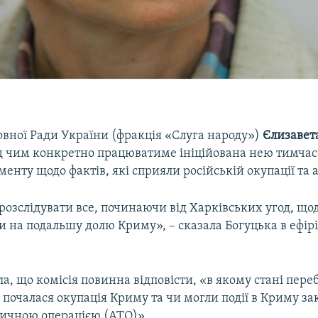
овної Ради України (фракція «Слуга народу»)
Єлизавет
ад чим конкретно працюватиме ініційована нею тимчас
менту щодо фактів, які сприяли російській окупації та 
озслідувати все, починаючи від Харківських угод, щод
и на подальшу долю Криму», – сказала Богуцька в ефір
а, що комісія повинна відповісти, «в якому стані пере
 почалася окупація Криму та чи могли події в Криму з
ичною операцією (АТО)».