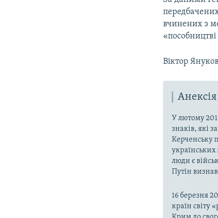
передбачених
вчинених з м
«пособництві 
Віктор Януко
Анексія
У лютому 201
знаків, які 
Керченську п
українських 
люди є війсь
Путін визнав,
16 березня 2
країн світу 
Крим до свог