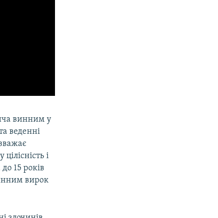
ича винним у
та веденні
 вважає
цілісність і
до 15 років
чинним вирок
і злочинів,