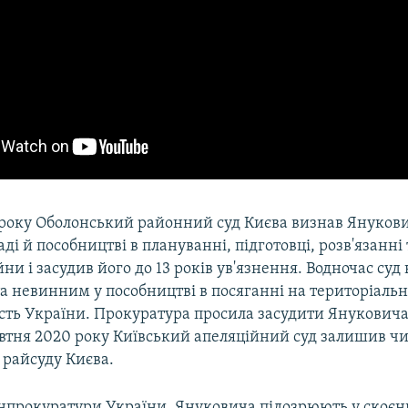
9 року Оболонський районний суд Києва визнав Януков
ді й пособництві в плануванні, підготовці, розв'язанні 
йни і засудив його до 13 років ув'язнення. Водночас суд
 невинним у пособництві в посяганні на територіальну 
сть України. Прокуратура просила засудити Януковича 
жовтня 2020 року Київський апеляційний суд залишив 
 райсуду Києва.
нпрокуратури України, Януковича підозрюють у скоєнн