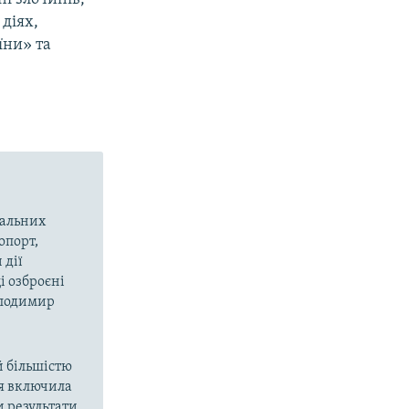
діях,
їни» та
вальних
опорт,
 дії
і озброєні
олодимир
й більшістю
ія включила
и результати