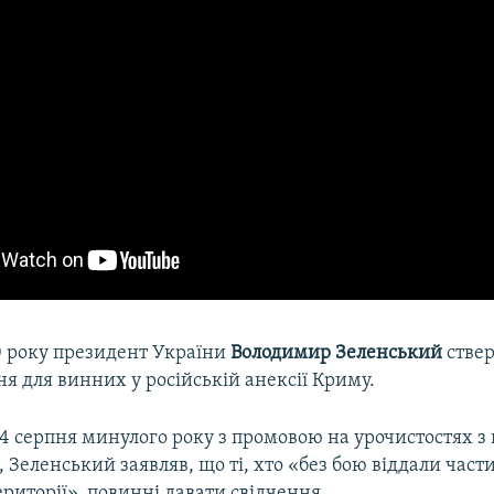
0 року президент України
Володимир Зеленський
ствер
я для винних у російській анексії Криму.
4 серпня минулого року з промовою на урочистостях з
 Зеленський заявляв, що ті, хто «без бою віддали част
ериторії», повинні давати свідчення.