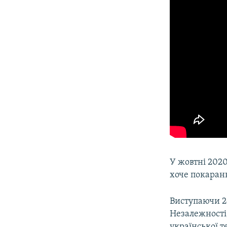
У жовтні 202
хоче покаранн
Виступаючи 2
Незалежності,
української т