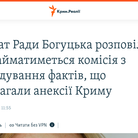
ат Ради Богуцька розпові
айматиметься комісія з
ідування фактів, що
агали анексії Криму
 11:55
ь
Читати без VPN