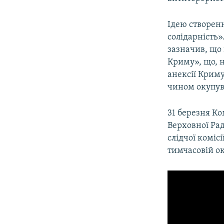
Ідею створенн
солідарність».
зазначив, що 
Криму», що, н
анексії Криму
чином окупув
31 березня Ко
Верховної Ра
слідчої коміс
тимчасовій о