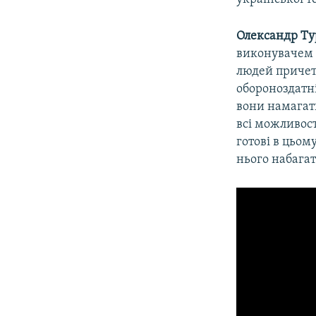
Олександр Т
виконувачем о
людей причетн
обороноздатні
вони намагати
всі можливост
готові в цьом
нього набагат