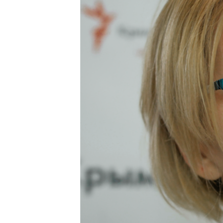
ВІДЕОУРОКИ «ELIFBE»
СВІДЧЕННЯ ОКУПАЦІЇ
УКРАЇНСЬКА ПРОБЛЕМА КРИМУ
ІНФОГРАФІКА