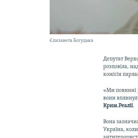
Єлизавета Богуцька
Депутат Верх
розповіла, н
комісія парла
«Ми повинні р
вони вплинул
Крим.Реалії
.
Вона зазначил
Україна, коли
антитерорист