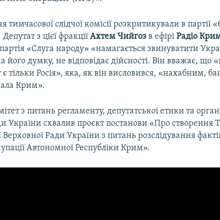
я тимчасової слідчої комісії розкритикували в партії 
 Депутат з цієї фракції
Ахтем Чийгоз
в ефірі
Радіо Крим
партія «Слуга народу» «намагається звинуватити Украї
а його думку, не відповідає дійсності. Він вважає, що 
 є тільки Росія», яка, як він висловився, «нахабним, 
ала Крим».
мітет з питань регламенту, депутатської етики та орган
ди України схвалив проєкт постанови «Про створення 
ії Верховної Ради України з питань розслідування факт
купації Автономної Республіки Крим».