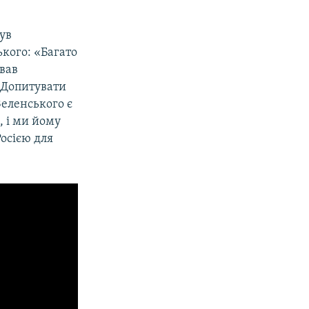
був
ького: «Багато
ував
. Допитувати
Зеленського є
, і ми йому
Росією для