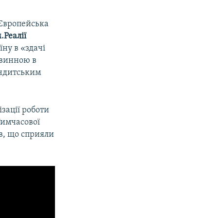
«Європейська
.Реалії
ну в «здачі
«винною в
бандитським
ізації роботи
Тимчасової
ів, що сприяли