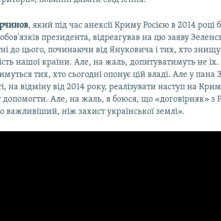
урчинов
, який під час анексії Криму Росією в 2014 році 
бов'язків президента, відреагував на цю заяву Зеленс
і до цього, починаючи від Януковича і тих, хто знищ
сть нашої країни. Але, на жаль, допитуватимуть не їх
муться тих, хто сьогодні опонує цій владі. Але у пана 
і, на відміну від 2014 року, реалізувати наступ на Крим
у допомогти. Але, на жаль, я боюся, що «договірняк» з 
о важливіший, ніж захист української землі».