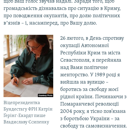
щоб Ваш голос звучав надалі. Заради того, щоб
громадськість дізнавалась про ситуацію в Криму,
про поводження окупантів, про долю політичних
вʼязнів – і, насамперед, про Вашу долю.
26 лютого, в День спротиву
окупації Автономної
Республіки Крим та міста
Севастополя, я перейняла
над Вами політичне
менторство. У 1989 році я
вийшла на вулицю –
боротись за свободу моєї
рідної країни. Починаючи з
Віцепрезидентка
Помаранчевої революції
Бундестагу ФРН Катрін
2004 року, я тісно пов’язана
Ґерінґ-Екардт пише
з боротьбою України – за
Владиславу Єсипенку
свободу та самовизначення.