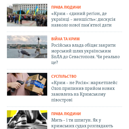
ПРАВА ЛЮДИНИ
«Крим – єдиний регіон, де
українці – меншість»: дискусія
навколо нової пам'ятної дати
ВІЙНА ТА КРИМ
Російська влада обіцяє закрити
морський шлях українським
БпЛА до Севастополя. Чи реально
це?
СУСПІЛЬСТВО
«Крим – не Росія»: маркетплейс
Ozon припинив прийом нових
замовлень на Кримському
півострові
ПРАВА ЛЮДИНИ
Мить – і ти шпигун. Як у
кримських судах розглядають