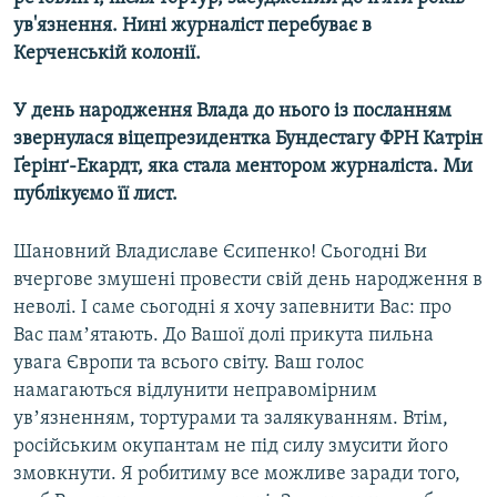
ув'язнення. Нині журналіст перебуває в
Керченській колонії.
У день народження Влада до нього із посланням
звернулася віцепрезидентка Бундестагу ФРН Катрін
Ґерінґ-Екардт, яка стала ментором журналіста. Ми
публікуємо її лист.
Шановний Владиславе Єсипенко! Сьогодні Ви
вчергове змушені провести свій день народження в
неволі. І саме сьогодні я хочу запевнити Вас: про
Вас памʼятають. До Вашої долі прикута пильна
увага Європи та всього світу. Ваш голос
намагаються відлунити неправомірним
увʼязненням, тортурами та залякуванням. Втім,
російським окупантам не під силу змусити його
змовкнути. Я робитиму все можливе заради того,