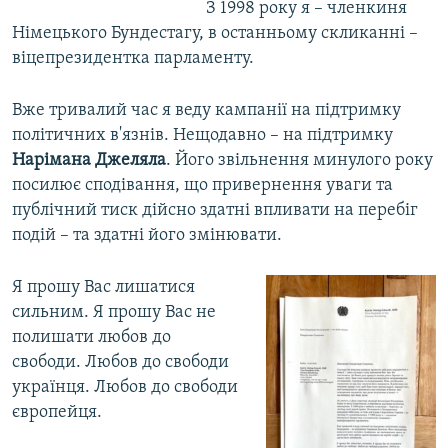
З 1998 року я – членкиня
Німецького Бундестагу, в останньому скликанні –
віцепрезидентка парламенту.
Вже тривалий час я веду кампанії на підтримку
політичних в'язнів. Нещодавно – на підтримку
Нарімана Джеляла
. Його звільнення минулого року
посилює сподівання, що привернення уваги та
публічний тиск дійсно здатні впливати на перебіг
подій – та здатні його змінювати.
Я прошу Вас лишатися
сильним. Я прошу Вас не
полишати любов до
свободи. Любов до свободи
українця. Любов до свободи
європейця.