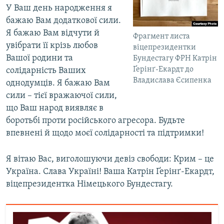
У Ваш день народження я
бажаю Вам додаткової сили.
Я бажаю Вам відчути й
Фрагмент листа
увібрати її крізь любов
віцепрезидентки
Вашої родини та
Бундестагу ФРН Катрін
Ґерінґ-Екардт до
солідарність Ваших
Владислава Єсипенка
однодумців. Я бажаю Вам
сили – тієї вражаючої сили,
що Ваш народ виявляє в
боротьбі проти російського агресора. Будьте
впевнені й щодо моєї солідарності та підтримки!
Я вітаю Вас, виголошуючи девіз свободи: Крим – це
Україна. Слава Україні! Ваша Катрін Ґерінґ-Екардт,
віцепрезидентка Німецького Бундестагу.