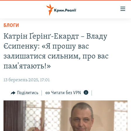
Доступність
посилання
Перейти
БЛОГИ
до
НОВИНИ
Катрін Ґерінґ-Екардт – Владу
основного
ВОДА.КРИМ
матеріалу
Єсипенку: «Я прошу вас
ВІДЕО ТА ФОТО
Перейти
залишатися сильним, про вас
до
ПОЛІТИКА
пам'ятають!»
основної
БЛОГИ
навігації
13 березень 2025, 17:01
Перейти
ПОГЛЯД
до
Поділитись
Читати без VPN
ІНТЕРВ'Ю
пошуку
ВСЕ ЗА ДЕНЬ
СПЕЦПРОЕКТИ
ЯК ОБІЙТИ БЛОКУВАННЯ
ДЕПОРТАЦІЯ