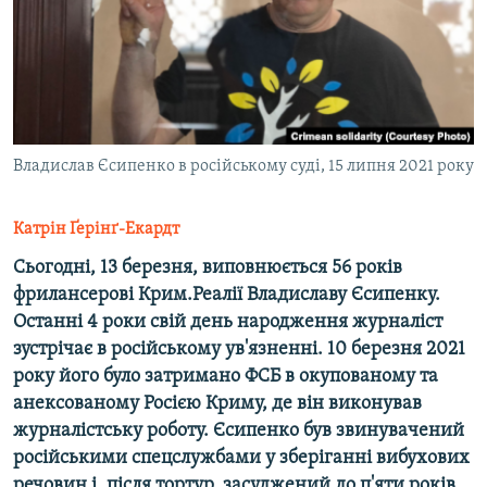
ВІДЕОУРОКИ «ELIFBE»
Русский
СВІДЧЕННЯ ОКУПАЦІЇ
Qırımtatar
УКРАЇНСЬКА ПРОБЛЕМА КРИМУ
ДОЛУЧАЙСЯ!
ІНФОГРАФІКА
Владислав Єсипенко в російському суді, 15 липня 2021 року
Катрін Ґерінґ-Екардт
Усі сайти RFE/RL
Сьогодні, 13 березня, виповнюється 56 років
фрилансерові Крим.Реалії Владиславу Єсипенку.
Останні 4 роки свій день народження журналіст
зустрічає в російському ув'язненні. 10 березня 2021
року його було затримано ФСБ в окупованому та
анексованому Росією Криму, де він виконував
журналістську роботу. Єсипенко був звинувачений
російськими спецслужбами у зберіганні вибухових
речовин і, після тортур, засуджений до п'яти років