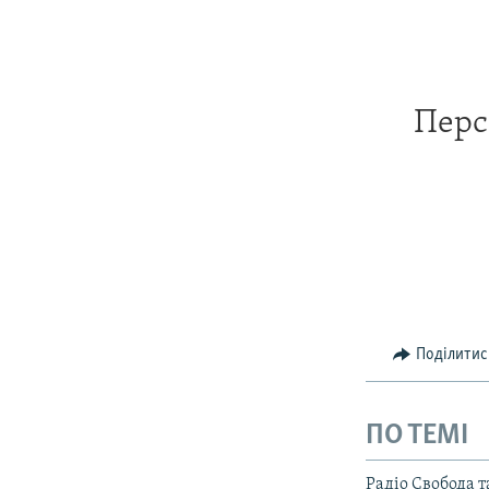
Перс
Поділитис
ПО ТЕМІ
Радіо Свобода 