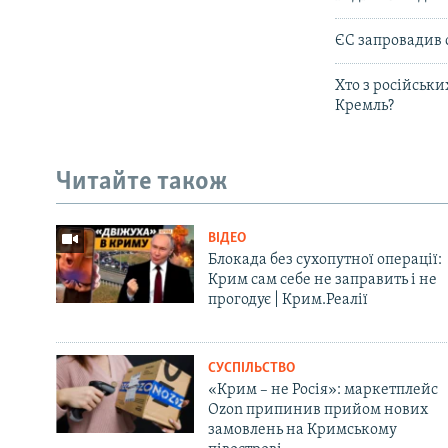
ЄС запровадив 
Хто з російськи
Кремль?
Читайте також
ВІДЕО
Блокада без сухопутної операції:
Крим сам себе не заправить і не
прогодує | Крим.Реалії
СУСПІЛЬСТВО
«Крим – не Росія»: маркетплейс
Ozon припинив прийом нових
замовлень на Кримському