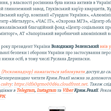
ння, у власності росіянина була низка активів в Україні
й глиноземний завод, Глухівський кар’єр кварцитів, Х
івський кар’єр, компанії «Гуардон України», «Алюміні
ентр «Металург», «ЧАС ІТ», «Охорона МГЗ», «Центр об
иколаївський благодійний фонд «Центр соціальних пр
інторг», АТ «Запорізький виробничий алюмінієвий к
2 року президент України
Володимир Зеленський
ввів 
ьної безпеки і оборони України
про застосування пер
 низки осіб, в тому числі Руслана Дерипаски.
 (Роскомнадзор) намагається заблокувати
доступ до са
 Безперешкодно читати Крим.Реалії можна за допомог
 сайту
:
https://dfs0qrmo00d6u.cloudfront.net
. Також слі
одіями в
Telegram
,
Instagram
та
Viber
Крим.Реалії
. Рек
PN
.