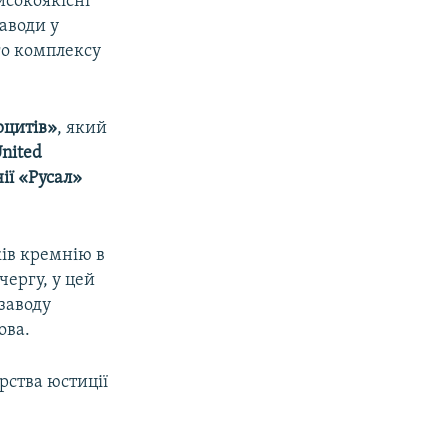
исокоякісні
аводи у
го комплексу
рцитів»
, який
nited
ії «Русал»
ів кремнію в
чергу, у цей
заводу
ова.
рства юстиції