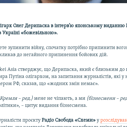
ігарх Олег Дерипаска в інтерв’ю японському виданню N
 Україні «божевільною».
те зупинити війну, спочатку потрібно припинити вогон
акликав до негайного припинення бойових дій.
kei Asia стверджує, що Дерипаска, який є близьким до
ира Путіна олігархом, на запитання журналістів, які у 
дером РФ, сказав, що «жодних змін немає».
 Кремля – ред.)
мене не чіпають, а ми
(бізнесмени – ред
літики», – цитує видання бізнесмена.
урналісти проєкту
Радіо Свобода «Схеми»
у
розслідува