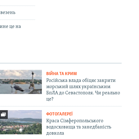
евезень
лине це на
ВІЙНА ТА КРИМ
Російська влада обіцяє закрити
морський шлях українським
БпЛА до Севастополя. Чи реально
це?
ФОТОГАЛЕРЕЇ
Краса Сімферопольського
водосховища та занедбаність
довкола