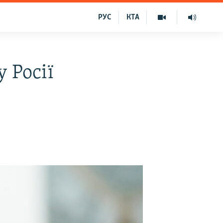
РУС
КТА
 Росії