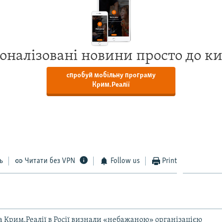
оналізовані новини просто до к
спробуй мобільну програму
Крим.Реалії
ь
Читати без VPN
Follow us
Print
та Крим.Реалії в Росії визнали «небажаною» організацією