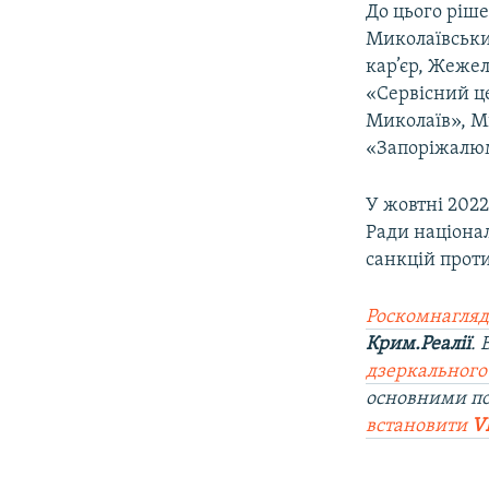
До цього ріше
Миколаївськи
кар’єр, Жежел
«Сервісний ц
Миколаїв», М
«Запоріжалюм
У жовтні 202
Ради націонал
санкцій проти
Роскомнагляд
Крим.Реалії
.
дзеркального
основними п
встановити
V