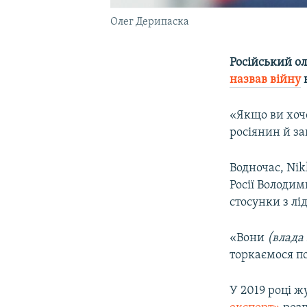
Олег Дерипаска
Російський ол
назвав війну
в
«Якщо ви хоче
росіянин й з
Водночас, Nik
Росії Володим
стосунки з лі
«Вони
(влада
торкаємося по
У 2019 році ж