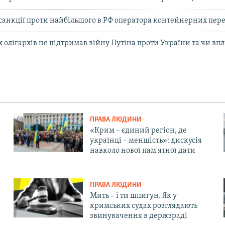
санкції проти найбільшого в РФ оператора контейнерних пер
х олігархів не підтримав війну Путіна проти України та чи вп
ПРАВА ЛЮДИНИ
«Крим – єдиний регіон, де
українці – меншість»: дискусія
навколо нової пам'ятної дати
ПРАВА ЛЮДИНИ
Мить – і ти шпигун. Як у
кримських судах розглядають
звинувачення в держзраді