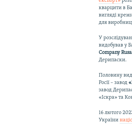
експорт»
розп
кварцити в Ба
вигляді крем
для виробницт
У розслідува
видобував у Б
Company Rusal
Дерипаски.
Половину вид
Росії – завод
«
завод Дерипа
«Іскра» та К
16 лютого 20
України
наці