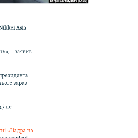
ikkei Asia
ь», – заявив
 президента
нього зараз
.)
не
нні «Надра на