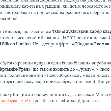
овіли, що компанія Дерипаски видобувала унікальні в
ницькому кар’єрі на Сумщині, які потім через його ж з
нію потрапляли на підприємства російського оборонно
ва зброї.
нні йшлося, що власником
ТОВ «Глухівський кар’єр ква
аничах високочистий кварцит, із 2011 року є кіпрська
U
 Silicon Limited
. Це – дочірня фірма
«Об’єднаної компан
обутої сировини купував один із найбільших виробник
Кремній-Урал»
, що також входить до «Русалу». У свою 
ски постачав кремній «Новосибірському механічному 
онструкторському бюро приладобудування імені Шипун
23 року Вищий антикорупційний суд за позовом Міністе
оналізував майно
російського олігарха Дерипаски.