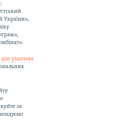
:
устський
й України»,
ліку
ограм»,
омбінат».
у дію рішення
сональних
йту
ою
дкуйте за
омендуємо