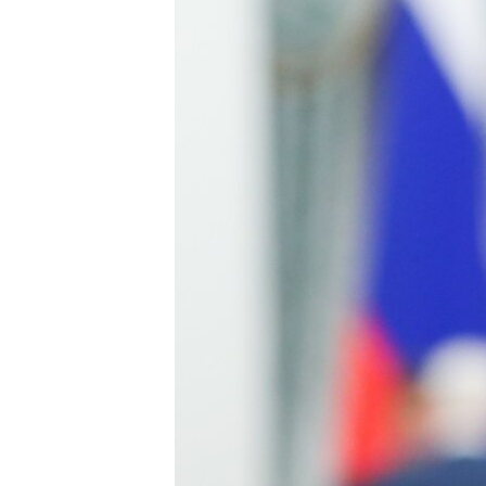
ВІДЕОУРОКИ «ELIFBE»
СВІДЧЕННЯ ОКУПАЦІЇ
УКРАЇНСЬКА ПРОБЛЕМА КРИМУ
ІНФОГРАФІКА