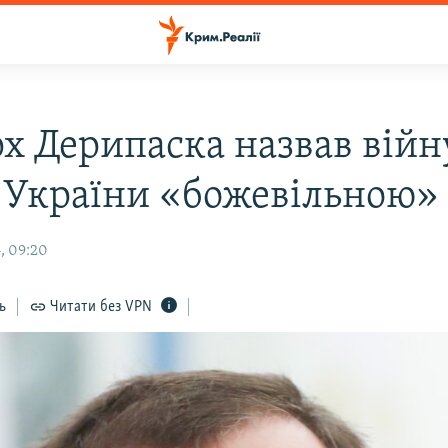
х Дерипаска назвав війну
 України «божевільною»
, 09:20
ь
Читати без VPN